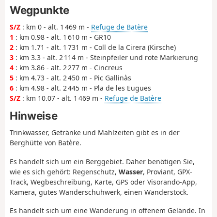
Wegpunkte
S/Z
: km 0 - alt. 1 469 m -
Refuge de Batère
1
: km 0.98 - alt. 1 610 m - GR10
2
: km 1.71 - alt. 1 731 m - Coll de la Cirera (Kirsche)
3
: km 3.3 - alt. 2 114 m - Steinpfeiler und rote Markierung
4
: km 3.86 - alt. 2 277 m - Cincreus
5
: km 4.73 - alt. 2 450 m - Pic Gallinàs
6
: km 4.98 - alt. 2 445 m - Pla de les Eugues
S/Z
: km 10.07 - alt. 1 469 m -
Refuge de Batère
Hinweise
Trinkwasser, Getränke und Mahlzeiten gibt es in der
Berghütte von Batère.
Es handelt sich um ein Berggebiet. Daher benötigen Sie,
wie es sich gehört: Regenschutz,
Wasser
, Proviant, GPX-
Track, Wegbeschreibung, Karte, GPS oder Visorando-App,
Kamera, gutes Wanderschuhwerk, einen Wanderstock.
Es handelt sich um eine Wanderung in offenem Gelände. In