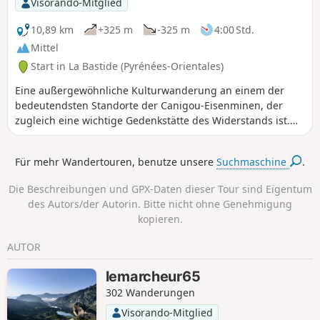
Visorando-Mitglied
Umgebung, auch in der Ferne). Unbedingt bei schönem
Wetter unternehmen, um die Schönheit der Natur genießen
10,89 km
+325 m
-325 m
4:00 Std.
zu können.
Mittel
Start in La Bastide (Pyrénées-Orientales)
Eine außergewöhnliche Kulturwanderung an einem der
bedeutendsten Standorte der Canigou-Eisenminen, der
zugleich eine wichtige Gedenkstätte des Widerstands ist.
Vor Ort informieren Schilder über den kulturellen Reichtum
des Ortes.
Für mehr Wandertouren, benutze unsere
Suchmaschine
.
Die Beschreibungen und GPX-Daten dieser Tour sind Eigentum
des Autors/der Autorin. Bitte nicht ohne Genehmigung
kopieren.
AUTOR
lemarcheur65
302 Wanderungen
Visorando-Mitglied