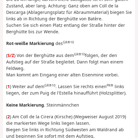
Zustand, aber lang. Achtung: Ganz oben am Coll de la
Descarga (Ablagerungsplatz für Abraummaterial) biegen Sie
links ab in Richtung der Berghütte von Batère.
Suchen Sie sich einen Platz entlang der Straße hinter der
Berghütte bis zur Wende.
GR®10
Rot-weiße Markierung
des
GR®10
(
S/Z
) Von der Berghütte aus dem
folgen, der den
Aufstieg auf der Straße begleitet. Dann folgt man einem
Feldweg.
Man kommt am Eingang einer alten Eisenmine vorbei.
GR®10
PR®
(
1
) Weiter auf dem
. Lassen Sie rechts einen
links
liegen, der zum Puig de l'Estella hinaufführt (Holzsplitter).
Keine Markierung
. Steinmännchen
(
2
) Am Coll de la Cirera (Kirsche) (Wegweiser August 2019)
die markierten Wege links liegen lassen.
Biegen Sie links in Richtung Südwesten am Waldrand ab
und beginnen Sie sofort mit dem Aufstieg.