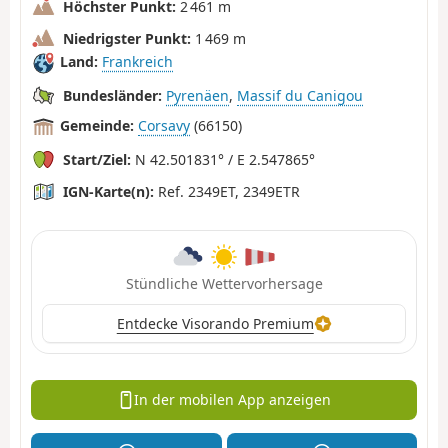
Höchster Punkt:
2 461 m
Niedrigster Punkt:
1 469 m
Land:
Frankreich
Bundesländer:
Pyrenäen
,
Massif du Canigou
Gemeinde:
Corsavy
(66150)
Start/Ziel:
N 42.501831° / E 2.547865°
IGN-Karte(n):
Ref. 2349ET, 2349ETR
Stündliche Wettervorhersage
Entdecke Visorando Premium
In der mobilen App anzeigen