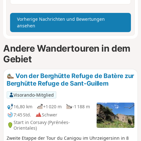
Vorherige Nachrichten und Bewertungen
ansehen
Andere Wandertouren in dem
Gebiet
Von der Berghütte Refuge de Batère zur
Berghütte Refuge de Sant-Guillem
Visorando-Mitglied
16,80 km
+1 020 m
-1 188 m
7:45 Std.
Schwer
Start in Corsavy (Pyrénées-
Orientales)
Zweite Etappe der Tour du Canigou im Uhrzeigersinn in 8