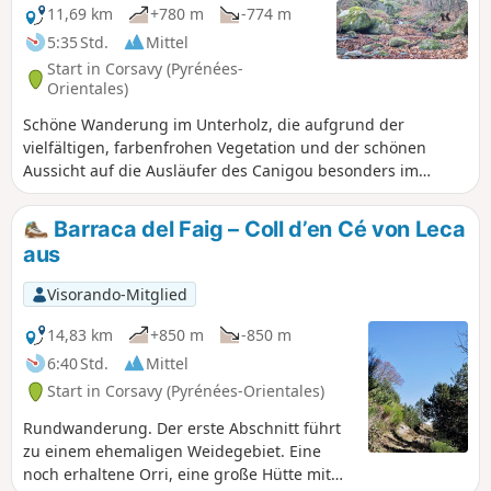
11,69 km
+780 m
-774 m
5:35 Std.
Mittel
Start in Corsavy (Pyrénées-
Orientales)
Schöne Wanderung im Unterholz, die aufgrund der
vielfältigen, farbenfrohen Vegetation und der schönen
Aussicht auf die Ausläufer des Canigou besonders im
Herbst zu empfehlen ist.
Barraca del Faig – Coll d’en Cé von Leca
aus
Visorando-Mitglied
14,83 km
+850 m
-850 m
6:40 Std.
Mittel
Start in Corsavy (Pyrénées-Orientales)
Rundwanderung. Der erste Abschnitt führt
zu einem ehemaligen Weidegebiet. Eine
noch erhaltene Orri, eine große Hütte mit