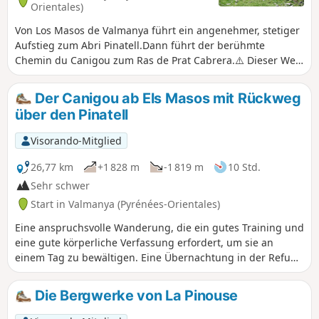
Orientales)
Von Los Masos de Valmanya führt ein angenehmer, stetiger
Aufstieg zum Abri Pinatell.Dann führt der berühmte
Chemin du Canigou zum Ras de Prat Cabrera.⚠️ Dieser Weg
ist nur bei Schneefreiheit und ohne Glatteis begehbar
(¹)Von diesem schönen Ort aus führt der steile Abstieg
Der Canigou ab Els Masos mit Rückweg
durch den Bosc de Patriques zurück nach Los Masos.
über den Pinatell
Visorando-Mitglied
26,77 km
+1 828 m
-1 819 m
10 Std.
Sehr schwer
Start in Valmanya (Pyrénées-Orientales)
Eine anspruchsvolle Wanderung, die ein gutes Training und
eine gute körperliche Verfassung erfordert, um sie an
einem Tag zu bewältigen. Eine Übernachtung in der Refuge
des Cortalets ist durchaus möglich. Zahlreiche
Sehenswürdigkeiten entlang der Strecke mit
Die Bergwerke von La Pinouse
abwechslungsreichen Landschaften (schöne Wälder,
Bergwiesen, Geröllfelder, der Gipfel des Canigou und die