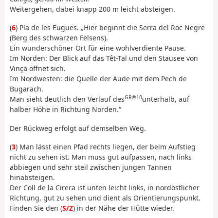
Weitergehen, dabei knapp 200 m leicht absteigen.
(
6
) Pla de les Eugues. „Hier beginnt die Serra del Roc Negre
(Berg des schwarzen Felsens).
Ein wunderschöner Ort für eine wohlverdiente Pause.
Im Norden: Der Blick auf das Têt-Tal und den Stausee von
Vinça öffnet sich.
Im Nordwesten: die Quelle der Aude mit dem Pech de
Bugarach.
GR®10
Man sieht deutlich den Verlauf des
unterhalb, auf
halber Höhe in Richtung Norden.“
Der Rückweg erfolgt auf demselben Weg.
(
3
) Man lässt einen Pfad rechts liegen, der beim Aufstieg
nicht zu sehen ist. Man muss gut aufpassen, nach links
abbiegen und sehr steil zwischen jungen Tannen
hinabsteigen.
Der Coll de la Cirera ist unten leicht links, in nordöstlicher
Richtung, gut zu sehen und dient als Orientierungspunkt.
Finden Sie den (
S/Z
) in der Nähe der Hütte wieder.