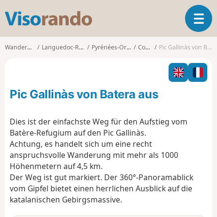
V
T
i
o
s
g
o
Wanderungen
Languedoc-Roussillon
Pyrénées-Orientales
Corsavy
Pic Gallinàs von Batera aus
g
r
l
a
e
n
n
d
Pic Gallinàs von Batera aus
a
o
v
i
Dies ist der einfachste Weg für den Aufstieg vom
g
Batère-Refugium auf den Pic Gallinàs.
a
Achtung, es handelt sich um eine recht
t
anspruchsvolle Wanderung mit mehr als 1000
i
o
Höhenmetern auf 4,5 km.
n
Der Weg ist gut markiert. Der 360°-Panoramablick
vom Gipfel bietet einen herrlichen Ausblick auf die
katalanischen Gebirgsmassive.