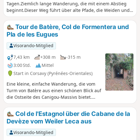
Tagen.Ziemlich lange Wanderung, die mit einem Abstieg
beginnt.Dieser Weg führt über alte Pfade, die Weiden und
Täler verbinden.
Tour de Batère, Col de Formentera und
Pla de les Eugues
Visorando-Mitglied
7,43 km
+308 m
-315 m
3:00 Std.
Mittel
Start in Corsavy (Pyrénées-Orientales)
Eine kleine, einfache Wanderung, die vom
Turm von Batère aus einen schönen Blick auf
die Ostseite des Canigou-Massivs bietet.
Wenn man der Küste nach Norden folgt,
kann man auch die Badeorte Argelès-sur-
Col de l'Estagnol über die Cabane de la
Mer und andere sehen.
Devèze vom Weiler Leca aus
Visorando-Mitglied