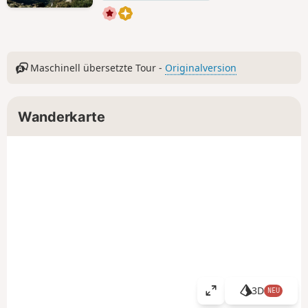
Maschinell übersetzte Tour -
Originalversion
Wanderkarte
3D
NEU
K