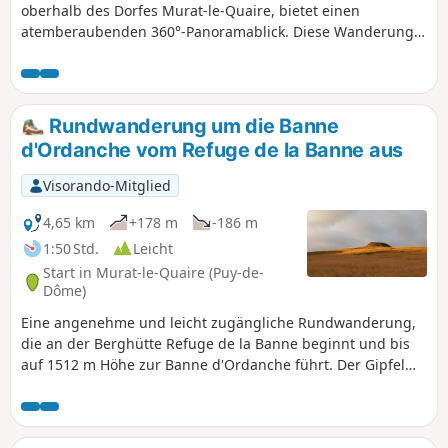
oberhalb des Dorfes Murat-le-Quaire, bietet einen
atemberaubenden 360°-Panoramablick. Diese Wanderung
beginnt mit einem Aufstieg, zunächst in sanften
Serpentinen, um schließlich über Treppen zum Gipfel der
Banne zu führen.
Rundwanderung um die Banne
d'Ordanche vom Refuge de la Banne aus
Visorando-Mitglied
4,65 km
+178 m
-186 m
1:50 Std.
Leicht
Start in Murat-le-Quaire (Puy-de-
Dôme)
Eine angenehme und leicht zugängliche Rundwanderung,
die an der Berghütte Refuge de la Banne beginnt und bis
auf 1512 m Höhe zur Banne d'Ordanche führt. Der Gipfel
bietet ein bemerkenswertes Panorama, das vom Massif du
Cantal bis zu den Hochebenen der Corrèze und den Monts
Dômes reicht.Der Rückweg erfolgt über den Westhang,