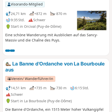
Visorando-Mitglied
24,71 km
+872 m
-870 m
9:35 Std.
Schwer
Start in Orcival (Puy-de-Dôme)
Eine schöne Wanderung mit Ausblicken auf das Sancy-
Massiv und die Chaîne des Puys.
La Banne d'Ordanche von La Bourboule
aus
Verein/ Wanderführer/in
14,51 km
+735 m
-730 m
6:15 Std.
Schwer
Start in La Bourboule (Puy-de-Dôme)
Die Banne d'Ordanche, ein 1515 Meter hoher Vulkangipfel