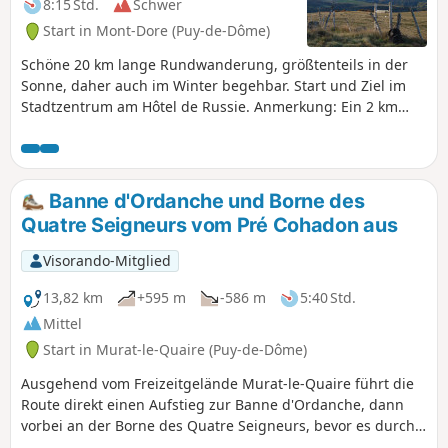
8:15 Std.
Schwer
Start in Mont-Dore (Puy-de-Dôme)
Schöne 20 km lange Rundwanderung, größtenteils in der
Sonne, daher auch im Winter begehbar. Start und Ziel im
Stadtzentrum am Hôtel de Russie. Anmerkung: Ein 2 km
langer Abschnitt entlang der Straße zum Lac de Guery ist
nicht sehr interessant, aber unvermeidbar. Aktualisierung
durch den Moderator: 25. Juni 2024
Banne d'Ordanche und Borne des
Quatre Seigneurs vom Pré Cohadon aus
Visorando-Mitglied
13,82 km
+595 m
-586 m
5:40 Std.
Mittel
Start in Murat-le-Quaire (Puy-de-Dôme)
Ausgehend vom Freizeitgelände Murat-le-Quaire führt die
Route direkt einen Aufstieg zur Banne d'Ordanche, dann
vorbei an der Borne des Quatre Seigneurs, bevor es durch
den Wald zurückgeht. Herrliche Ausblicke.