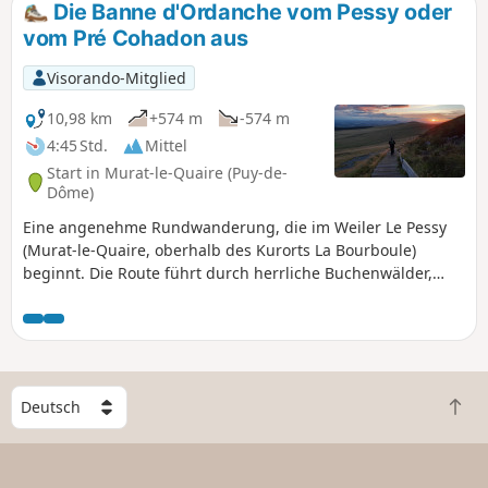
vorbei an einem der Ausstellungsorte der
Die Banne d'Ordanche vom Pessy oder
Sommerkunstausstellung Horizons. Es ist möglich, nur die
vom Pré Cohadon aus
Hin- und Rückwanderung von der Berghütte zum Gipfel zu
machen (siehe Varianten).
Visorando-Mitglied
10,98 km
+574 m
-574 m
4:45 Std.
Mittel
Start in Murat-le-Quaire (Puy-de-
Dôme)
Eine angenehme Rundwanderung, die im Weiler Le Pessy
(Murat-le-Quaire, oberhalb des Kurorts La Bourboule)
beginnt. Die Route führt durch herrliche Buchenwälder,
bevor sie die Sommerweiden und Hochweiden der Banne
d’Ordanche erreicht. Dieser 1.512 m hohe Vulkangipfel
bietet ein außergewöhnliches Panorama: von den Monts du
Cantal über die Hochebenen der Corrèze bis hin zu den
Monts Dômes.
W
Z
ä
u
h
r
l
ü
e