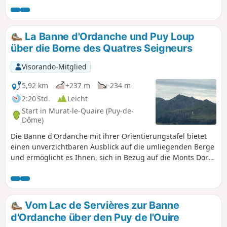
La Banne d'Ordanche und Puy Loup
über die Borne des Quatres Seigneurs
Visorando-Mitglied
5,92 km
+237 m
-234 m
2:20 Std.
Leicht
Start in Murat-le-Quaire (Puy-de-
Dôme)
Die Banne d'Ordanche mit ihrer Orientierungstafel bietet
einen unverzichtbaren Ausblick auf die umliegenden Berge
und ermöglicht es Ihnen, sich in Bezug auf die Monts Dore
und die umliegenden Massive zu orientieren. Nicht zu
vergessen ist der Abstecher durch die Sommerweiden zur
Borne des Quatre Seigneurs und dann zum Puy Loup mit
seiner renovierten runden Schutzhütte.
Vom Lac de Servières zur Banne
d'Ordanche über den Puy de l'Ouire