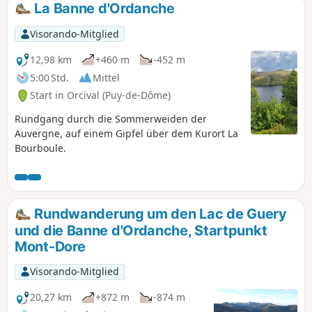
La Banne d'Ordanche
Visorando-Mitglied
12,98 km
+460 m
-452 m
5:00 Std.
Mittel
Start in Orcival (Puy-de-Dôme)
Rundgang durch die Sommerweiden der
Auvergne, auf einem Gipfel über dem Kurort La
Bourboule.
Rundwanderung um den Lac de Guery
und die Banne d'Ordanche, Startpunkt
Mont-Dore
Visorando-Mitglied
20,27 km
+872 m
-874 m