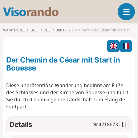
V
T
i
o
s
g
o
Wanderungen
Centre
Indre
Bouesse
Der Chemin de César mit Start in Bouesse
g
r
l
a
e
n
n
d
Der Chemin de César mit Start in
a
o
v
Bouesse
i
g
Diese unprätentiöse Wanderung beginnt am Fuße
a
des Schlosses und der Kirche von Bouesse und führt
t
i
Sie durch die umliegende Landschaft zum Étang de
o
Fontpart.
n
Details
Nr.
4218673