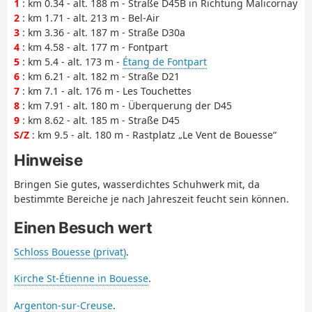
1
: km 0.34 - alt. 188 m - Straße D45B in Richtung Malicornay
2
: km 1.71 - alt. 213 m - Bel-Air
3
: km 3.36 - alt. 187 m - Straße D30a
4
: km 4.58 - alt. 177 m - Fontpart
5
: km 5.4 - alt. 173 m -
Étang de Fontpart
6
: km 6.21 - alt. 182 m - Straße D21
7
: km 7.1 - alt. 176 m - Les Touchettes
8
: km 7.91 - alt. 180 m - Überquerung der D45
9
: km 8.62 - alt. 185 m - Straße D45
S/Z
: km 9.5 - alt. 180 m - Rastplatz „Le Vent de Bouesse“
Hinweise
Bringen Sie gutes, wasserdichtes Schuhwerk mit, da
bestimmte Bereiche je nach Jahreszeit feucht sein können.
Einen Besuch wert
Schloss Bouesse (privat)
.
Kirche St-Étienne in Bouesse
.
Argenton-sur-Creuse
.