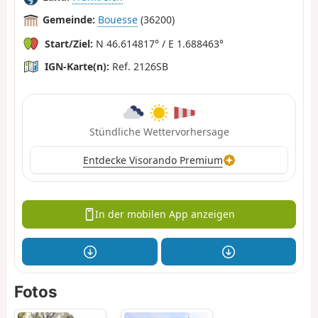
Gemeinde:
Bouesse
(36200)
Start/Ziel:
N 46.614817° / E 1.688463°
IGN-Karte(n):
Ref. 2126SB
Stündliche Wettervorhersage
Entdecke Visorando Premium
In der mobilen App anzeigen
Fotos