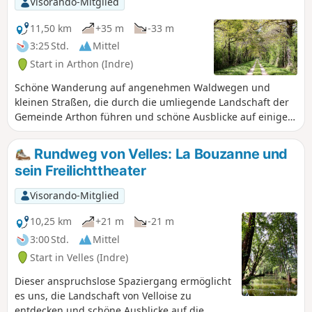
Visorando-Mitglied
11,50 km
+35 m
-33 m
3:25 Std.
Mittel
Start in Arthon (Indre)
Schöne Wanderung auf angenehmen Waldwegen und
kleinen Straßen, die durch die umliegende Landschaft der
Gemeinde Arthon führen und schöne Ausblicke auf einige
Teiche bieten.
Rundweg von Velles: La Bouzanne und
sein Freilichttheater
Visorando-Mitglied
10,25 km
+21 m
-21 m
3:00 Std.
Mittel
Start in Velles (Indre)
Dieser anspruchslose Spaziergang ermöglicht
es uns, die Landschaft von Velloise zu
entdecken und schöne Ausblicke auf die