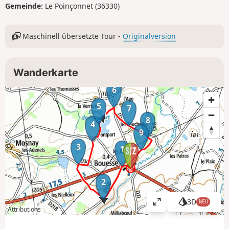
Gemeinde:
Le Poinçonnet (36330)
Maschinell übersetzte Tour -
Originalversion
Wanderkarte
6
5
7
8
4
9
3
1
2
3D
NEU
K
Attributions
a
r