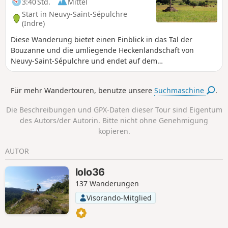
3:40 Std.
Mittel
Start in Neuvy-Saint-Sépulchre
(Indre)
Diese Wanderung bietet einen Einblick in das Tal der
Bouzanne und die umliegende Heckenlandschaft von
Neuvy-Saint-Sépulchre und endet auf dem
Entdeckungsparcours des Dorfes mit der prächtigen
Basilika Saint-Etienne (12. Jahrhundert).
Für mehr Wandertouren, benutze unsere
Suchmaschine
.
Die Beschreibungen und GPX-Daten dieser Tour sind Eigentum
des Autors/der Autorin. Bitte nicht ohne Genehmigung
kopieren.
AUTOR
lolo36
137 Wanderungen
Visorando-Mitglied