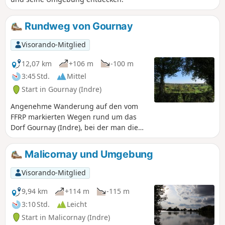
Rundweg von Gournay
Visorando-Mitglied
12,07 km
+106 m
-100 m
3:45 Std.
Mittel
Start in Gournay (Indre)
Angenehme Wanderung auf den vom
FFRP markierten Wegen rund um das
Dorf Gournay (Indre), bei der man die
umliegenden Wiesen von einigen
schönen Aussichtspunkten aus
Malicornay und Umgebung
entdecken kann.
Visorando-Mitglied
9,94 km
+114 m
-115 m
3:10 Std.
Leicht
Start in Malicornay (Indre)