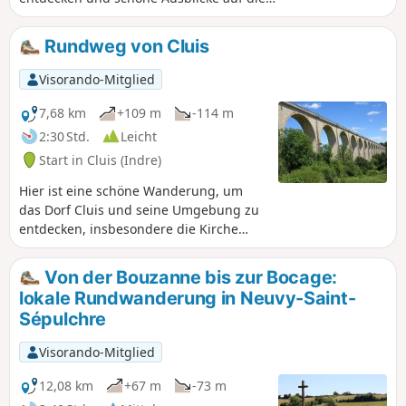
Bouzanne zu genießen.
Rundweg von Cluis
Visorando-Mitglied
7,68 km
+109 m
-114 m
2:30 Std.
Leicht
Start in Cluis (Indre)
Hier ist eine schöne Wanderung, um
das Dorf Cluis und seine Umgebung zu
entdecken, insbesondere die Kirche
Saint-Paxent, die Überreste der
Feudalburg und das Viadukt.
Von der Bouzanne bis zur Bocage:
lokale Rundwanderung in Neuvy-Saint-
Sépulchre
Visorando-Mitglied
12,08 km
+67 m
-73 m