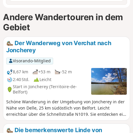
Andere Wandertouren in dem
Gebiet
Der Wanderweg von Verchat nach
Joncherey
Visorando-Mitglied
8,67 km
+53 m
-52 m
2:40 Std.
Leicht
Start in Joncherey (Territoire-de-
Belfort)
Schöne Wanderung in der Umgebung von Joncherey in der
Nähe von Delle, 25 km südöstlich von Belfort. Leicht
erreichbar über die Schnellstraße N1019. Sie entdecken ein
sympathisches Dorf, Landschaften mit Feldern und
Wäldern, den Étang du Verchat mit Baumhäusern. Diese
Die bemerkenswerte Linde von
Wanderung ist mit einem roten Ring markiert.