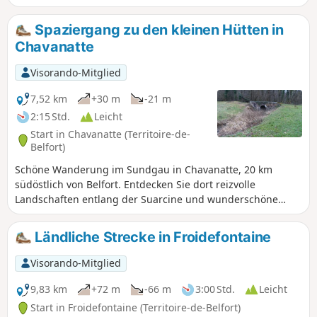
die romanische Apsis aus dem 12. Jahrhundert erhalten.
Auf dem Gesims sind drei menschliche Köpfe zu sehen. Die
Spaziergang zu den kleinen Hütten in
Grabsteine zu beiden Seiten des Portals stammen aus dem
Chavanatte
Jahr 1750. Das Pfarrhaus direkt neben der Kirche ist
aufgrund seiner Größe bemerkenswert.
Visorando-Mitglied
7,52 km
+30 m
-21 m
2:15 Std.
Leicht
Start in Chavanatte (Territoire-de-
Belfort)
Schöne Wanderung im Sundgau in Chavanatte, 20 km
südöstlich von Belfort. Entdecken Sie dort reizvolle
Landschaften entlang der Suarcine und wunderschöne
Fachwerkhäuser. Diese Wanderung ist für jedermann leicht
zugänglich und lässt sich in drei Rundwege unterteilen. Sie
Ländliche Strecke in Froidefontaine
ist markiert.
Visorando-Mitglied
9,83 km
+72 m
-66 m
3:00 Std.
Leicht
Start in Froidefontaine (Territoire-de-Belfort)