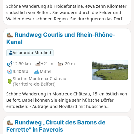
Schöne Wanderung ab Froidefontaine, etwa zehn Kilometer
südöstlich von Belfort. Sie wandern durch die Felder und
Wälder dieser schönen Region. Sie durchqueren das Dorf
Recouvrance und lesen die zahlreichen Maximen, die auf
schönen Schiefertafeln geschrieben stehen.
Rundweg Courlis und Rhein-Rhône-
Kanal
Visorando-Mitglied
12,50 km
+21 m
-20 m
3:40 Std.
Mittel
Start in Montreux-Château
(Territoire-de-Belfort)
Schöne Wanderung in Montreux-Château, 15 km östlich von
Belfort. Dabei können Sie einige sehr hübsche Dörfer
entdecken: - Autrage und Novillard mit hübschen
Fachwerkhäusern. - Petit-Croix mit dem Pégoud-Denkmal. -
Montreux-Château mit einer schönen Kapelle und dem
Rundweg „Circuit des Barons de
Burgberg, einem Überrest einer mittelalterlichen Burg. Die
Ferrette” in Faverois
Route ist mit einer blauen Scheibe markiert.