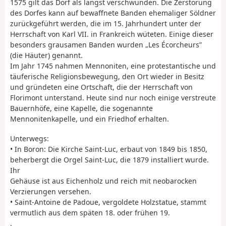
1575 gilt das Dorf als längst verschwunden. Die Zerstörung
des Dorfes kann auf bewaffnete Banden ehemaliger Söldner
zurückgeführt werden, die im 15. Jahrhundert unter der
Herrschaft von Karl VII. in Frankreich wüteten. Einige dieser
besonders grausamen Banden wurden „Les Écorcheurs”
(die Häuter) genannt.
Im Jahr 1745 nahmen Mennoniten, eine protestantische und
täuferische Religionsbewegung, den Ort wieder in Besitz
und gründeten eine Ortschaft, die der Herrschaft von
Florimont unterstand. Heute sind nur noch einige verstreute
Bauernhöfe, eine Kapelle, die sogenannte
Mennonitenkapelle, und ein Friedhof erhalten.
Unterwegs:
• In Boron: Die Kirche Saint-Luc, erbaut von 1849 bis 1850,
beherbergt die Orgel Saint-Luc, die 1879 installiert wurde.
Ihr
Gehäuse ist aus Eichenholz und reich mit neobarocken
Verzierungen versehen.
• Saint-Antoine de Padoue, vergoldete Holzstatue, stammt
vermutlich aus dem späten 18. oder frühen 19.
.