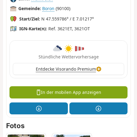
Gemeinde:
Boron
(90100)
Start/Ziel:
N 47.559786° / E 7.01217°
IGN-Karte(n):
Ref. 3621ET, 3621OT
Stündliche Wettervorhersage
Entdecke Visorando Premium
In der mobilen App anzeigen
Fotos