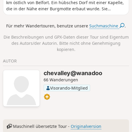
km östlich von Belfort. Ein hübsches Dorf mit einer Kapelle,
die in der Nähe einer Burgmotte erbaut wurde. Sie
entdecken eine ländliche Landschaft mit Blick auf den
Schweizer Jura. Die Wanderung führt an der Stelle vorbei,
Für mehr Wandertouren, benutze unsere
Suchmaschine
.
an der Adolphe Pégoud, ein Fliegerass, 1915 abgeschossen
wurde. Diese Wanderung ist markiert.
Die Beschreibungen und GPX-Daten dieser Tour sind Eigentum
des Autors/der Autorin. Bitte nicht ohne Genehmigung
kopieren.
AUTOR
chevalley@wanadoo
66 Wanderungen
Visorando-Mitglied
Maschinell übersetzte Tour -
Originalversion