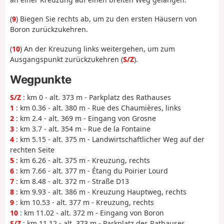
(
9
) Biegen Sie rechts ab, um zu den ersten Häusern von
Boron zurückzukehren.
(
10
) An der Kreuzung links weitergehen, um zum
Ausgangspunkt zurückzukehren (
S/Z
).
Wegpunkte
S/Z
: km 0 - alt. 373 m - Parkplatz des Rathauses
1
: km 0.36 - alt. 380 m - Rue des Chaumières, links
2
: km 2.4 - alt. 369 m - Eingang von Grosne
3
: km 3.7 - alt. 354 m - Rue de la Fontaine
4
: km 5.15 - alt. 375 m - Landwirtschaftlicher Weg auf der
rechten Seite
5
: km 6.26 - alt. 375 m - Kreuzung, rechts
6
: km 7.66 - alt. 377 m - Étang du Poirier Lourd
7
: km 8.48 - alt. 372 m - Straße D13
8
: km 9.93 - alt. 386 m - Kreuzung Hauptweg, rechts
9
: km 10.53 - alt. 377 m - Kreuzung, rechts
10
: km 11.02 - alt. 372 m - Eingang von Boron
S/Z
: km 11.12 - alt. 373 m - Parkplatz des Rathauses