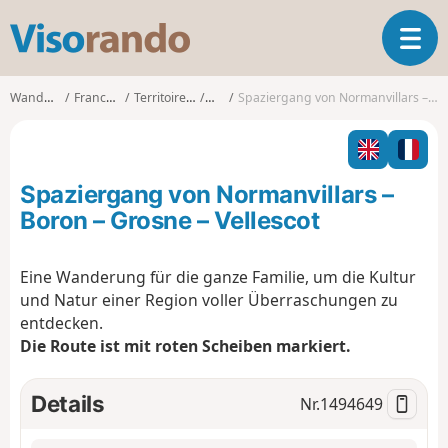
V
T
i
o
s
g
o
Wanderungen
Franche-Comté
Territoire-de-Belfort
Boron
Spaziergang von Normanvillars – Boron – Grosne – Vellescot
g
r
l
a
e
n
n
d
Spaziergang von Normanvillars –
a
o
v
Boron – Grosne – Vellescot
i
g
Eine Wanderung für die ganze Familie, um die Kultur
a
und Natur einer Region voller Überraschungen zu
t
i
entdecken.
o
Die Route ist mit roten Scheiben markiert.
n
Details
Nr.
1494649