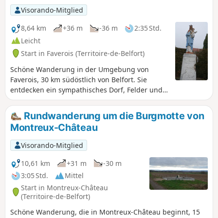
Visorando-Mitglied
8,64 km
+36 m
-36 m
2:35 Std.
Leicht
Start in Faverois (Territoire-de-Belfort)
Schöne Wanderung in der Umgebung von
Faverois, 30 km südöstlich von Belfort. Sie
entdecken ein sympathisches Dorf, Felder und
Wälder mit sehr schönen Teichen. Im Frühling
und Herbst können Sie zahlreiche Zugvögel
Rundwanderung um die Burgmotte von
beobachten.
Montreux-Château
Visorando-Mitglied
10,61 km
+31 m
-30 m
3:05 Std.
Mittel
Start in Montreux-Château
(Territoire-de-Belfort)
Schöne Wanderung, die in Montreux-Château beginnt, 15