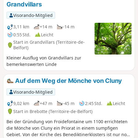
Grandvillars
Visorando-Mitglied
3,11 km
+14 m
-14 m
0:55 Std.
Leicht
Start in Grandvillars (Territoire-de-
Belfort)
Kleiner Ausflug von Grandvillars zur
bemerkenswerten Linde
Auf dem Weg der Mönche von Cluny
Visorando-Mitglied
9,02 km
+47 m
-45 m
2:45 Std.
Leicht
Start in Brebotte (Territoire-de-Belfort)
Bei der Gründung von Froidefontaine um 1100 errichteten
die Mönche von Cluny ein Priorat in einem sumpfigen
Gebiet. Von der Kirche des Benediktinerklosters ist nur noch