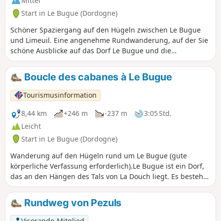
Mittel
Start in Le Bugue (Dordogne)
Schöner Spaziergang auf den Hügeln zwischen Le Bugue
und Limeuil. Eine angenehme Rundwanderung, auf der Sie
schöne Ausblicke auf das Dorf Le Bugue und die
umliegende Landschaft genießen können.
Boucle des cabanes à Le Bugue
Tourismusinformation
8,44 km
+246 m
-237 m
3:05 Std.
Leicht
Start in Le Bugue (Dordogne)
Wanderung auf den Hügeln rund um Le Bugue (gute
körperliche Verfassung erforderlich).Le Bugue ist ein Dorf,
das an den Hängen des Tals von La Douch liegt. Es besteht
aus mehreren Weilern mit vielsagenden Namen: Cantegrel
(Grille singt), La Genèbre (der Ginster). Von den Hängen aus
Rundweg von Pezuls
haben Sie schöne Ausblicke auf die Umgebung.
Visorando-Mitglied