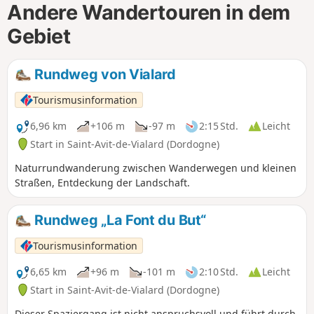
Andere Wandertouren in dem
Gebiet
Rundweg von Vialard
Tourismusinformation
6,96 km
+106 m
-97 m
2:15 Std.
Leicht
Start in Saint-Avit-de-Vialard (Dordogne)
Naturrundwanderung zwischen Wanderwegen und kleinen
Straßen, Entdeckung der Landschaft.
Rundweg „La Font du But“
Tourismusinformation
6,65 km
+96 m
-101 m
2:10 Std.
Leicht
Start in Saint-Avit-de-Vialard (Dordogne)
Dieser Spaziergang ist nicht anspruchsvoll und führt durch