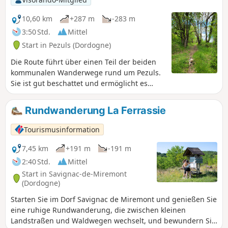
10,60 km
+287 m
-283 m
3:50 Std.
Mittel
Start in Pezuls (Dordogne)
Die Route führt über einen Teil der beiden
kommunalen Wanderwege rund um Pezuls.
Sie ist gut beschattet und ermöglicht es
Ihnen, das Schloss Puy de Rèze, die
Ferienunterkunft La Dreyrie und die Kirche
Rundwanderung La Ferrassie
Sainte-Anne zu entdecken. Ein schöner
Spaziergang.
Tourismusinformation
7,45 km
+191 m
-191 m
2:40 Std.
Mittel
Start in Savignac-de-Miremont
(Dordogne)
Starten Sie im Dorf Savignac de Miremont und genießen Sie
eine ruhige Rundwanderung, die zwischen kleinen
Landstraßen und Waldwegen wechselt, und bewundern Sie