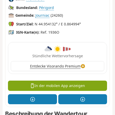
Bundesland:
Périgord
Gemeinde:
Journiac
(24260)
Start/Ziel:
N 44.954132° / E 0.864994°
IGN-Karte(n):
Ref. 1936O
Stündliche Wettervorhersage
Entdecke Visorando Premium
In der mobilen App anzeigen
Beschreibung der Wandertour