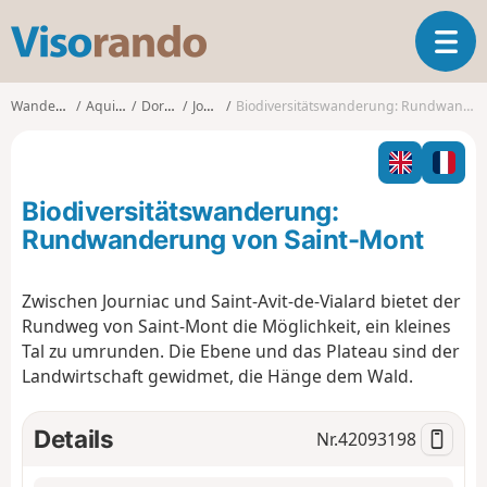
V
T
i
o
s
g
o
Wanderungen
Aquitanien
Dordogne
Journiac
Biodiversitätswanderung: Rundwanderung von Saint-Mont
g
r
l
a
e
n
n
d
Biodiversitätswanderung:
a
o
v
Rundwanderung von Saint-Mont
i
g
Zwischen Journiac und Saint-Avit-de-Vialard bietet der
a
Rundweg von Saint-Mont die Möglichkeit, ein kleines
t
i
Tal zu umrunden. Die Ebene und das Plateau sind der
o
Landwirtschaft gewidmet, die Hänge dem Wald.
n
Details
Nr.
42093198