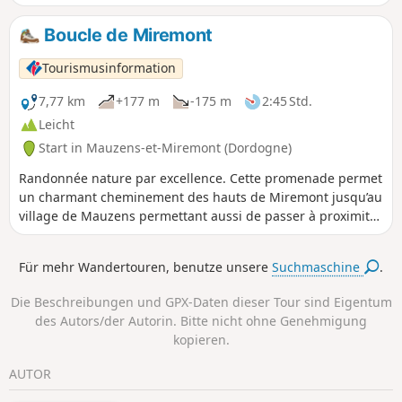
das außergewöhnliche architektonische Erbe, das Sie im
Dorf und in den verschiedenen Weilern auf Ihrem Weg
Boucle de Miremont
bewundern können. Sie kommen auch direkt an der
prähistorischen Fundstätte La Ferassie vorbei.
Tourismusinformation
7,77 km
+177 m
-175 m
2:45 Std.
Leicht
Start in Mauzens-et-Miremont (Dordogne)
Randonnée nature par excellence. Cette promenade permet
un charmant cheminement des hauts de Miremont jusqu’au
village de Mauzens permettant aussi de passer à proximité
d’un artisan d’art.
Für mehr Wandertouren, benutze unsere
Suchmaschine
.
Die Beschreibungen und GPX-Daten dieser Tour sind Eigentum
des Autors/der Autorin. Bitte nicht ohne Genehmigung
kopieren.
AUTOR