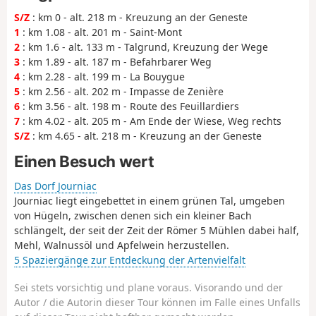
S/Z
: km 0 - alt. 218 m - Kreuzung an der Geneste
1
: km 1.08 - alt. 201 m - Saint-Mont
2
: km 1.6 - alt. 133 m - Talgrund, Kreuzung der Wege
3
: km 1.89 - alt. 187 m - Befahrbarer Weg
4
: km 2.28 - alt. 199 m - La Bouygue
5
: km 2.56 - alt. 202 m - Impasse de Zenière
6
: km 3.56 - alt. 198 m - Route des Feuillardiers
7
: km 4.02 - alt. 205 m - Am Ende der Wiese, Weg rechts
S/Z
: km 4.65 - alt. 218 m - Kreuzung an der Geneste
Einen Besuch wert
Das Dorf Journiac
Journiac liegt eingebettet in einem grünen Tal, umgeben
von Hügeln, zwischen denen sich ein kleiner Bach
schlängelt, der seit der Zeit der Römer 5 Mühlen dabei half,
Mehl, Walnussöl und Apfelwein herzustellen.
5 Spaziergänge zur Entdeckung der Artenvielfalt
Sei stets vorsichtig und plane voraus. Visorando und der
Autor / die Autorin dieser Tour können im Falle eines Unfalls