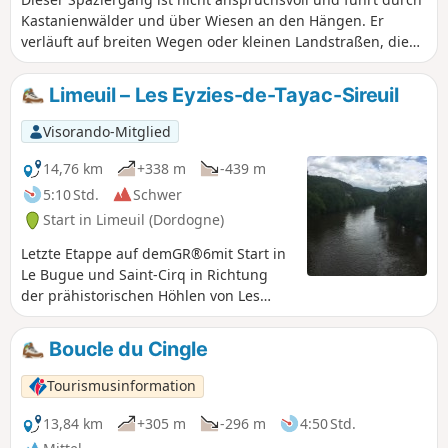
Kastanienwälder und über Wiesen an den Hängen. Er
verläuft auf breiten Wegen oder kleinen Landstraßen, die
abwechselnd schattige und sonnige Abschnitte bieten.
Limeuil – Les Eyzies-de-Tayac-Sireuil
Visorando-Mitglied
14,76 km
+338 m
-439 m
5:10 Std.
Schwer
Start in Limeuil (Dordogne)
Letzte Etappe auf demGR®6mit Start in
Le Bugue und Saint-Cirq in Richtung
der prähistorischen Höhlen von Les
Eyzies, auf der Entdeckung herrlicher
Aussichtspunkte und grüner Wälder.
Boucle du Cingle
Tourismusinformation
13,84 km
+305 m
-296 m
4:50 Std.