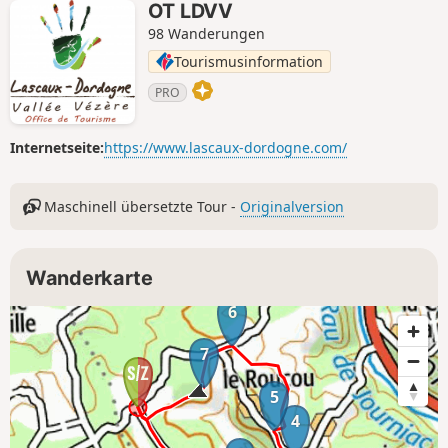
OT LDVV
98 Wanderungen
Tourismusinformation
PRO
Internetseite:
https://www.lascaux-dordogne.com/
Maschinell übersetzte Tour -
Originalversion
Wanderkarte
6
7
5
4