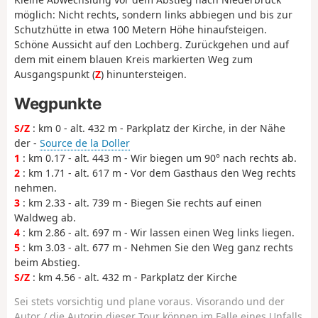
möglich: Nicht rechts, sondern links abbiegen und bis zur
Schutzhütte in etwa 100 Metern Höhe hinaufsteigen.
Schöne Aussicht auf den Lochberg. Zurückgehen und auf
dem mit einem blauen Kreis markierten Weg zum
Ausgangspunkt (
Z
) hinuntersteigen.
Wegpunkte
S/Z
: km 0 - alt. 432 m - Parkplatz der Kirche, in der Nähe
der -
Source de la Doller
1
: km 0.17 - alt. 443 m - Wir biegen um 90° nach rechts ab.
2
: km 1.71 - alt. 617 m - Vor dem Gasthaus den Weg rechts
nehmen.
3
: km 2.33 - alt. 739 m - Biegen Sie rechts auf einen
Waldweg ab.
4
: km 2.86 - alt. 697 m - Wir lassen einen Weg links liegen.
5
: km 3.03 - alt. 677 m - Nehmen Sie den Weg ganz rechts
beim Abstieg.
S/Z
: km 4.56 - alt. 432 m - Parkplatz der Kirche
Sei stets vorsichtig und plane voraus. Visorando und der
Autor / die Autorin dieser Tour können im Falle eines Unfalls