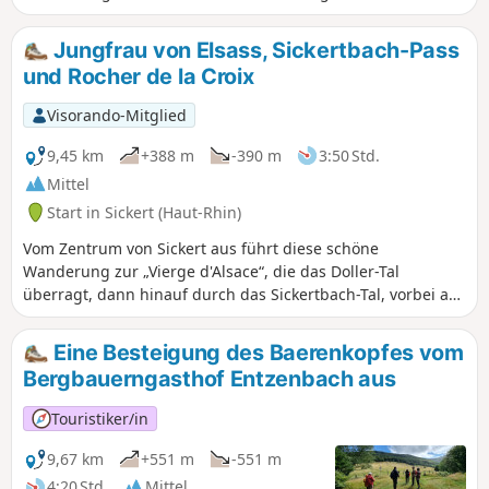
Jungfrau von Elsass, Sickertbach-Pass
und Rocher de la Croix
Visorando-Mitglied
9,45 km
+388 m
-390 m
3:50 Std.
Mittel
Start in Sickert (Haut-Rhin)
Vom Zentrum von Sickert aus führt diese schöne
Wanderung zur „Vierge d'Alsace“, die das Doller-Tal
überragt, dann hinauf durch das Sickertbach-Tal, vorbei am
„Abri du Sickertbach“ und über den gleichnamigen Pass,
und zurück unterhalb des Falkenstein bis zum Col de
Eine Besteigung des Baerenkopfes vom
Luttersberg, um den herrlichen Aussichtspunkt Rocher de
Bergbauerngasthof Entzenbach aus
la Croix zu genießen. Abstieg nach Sickert vorbei an der
hübschen Eulenkapelle (Kutzakapalala).
Touristiker/in
9,67 km
+551 m
-551 m
4:20 Std.
Mittel