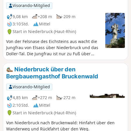
erreicht!
Visorando-Mitglied
9,08 km
+208 m
-209 m
3:10 Std.
Mittel
Start in Niederbruck (Haut-Rhin)
Von der Felsnase des Eichsteins aus wacht die
Jungfrau von Elsass über Niederbruck und das
Doller-Tal. Die Jungfrau ist nur zu Fuß über
einen mittelschweren Wanderweg zu erreichen.
Niederbruck über den
Bergbauerngasthof Bruckenwald
Visorando-Mitglied
4,85 km
+272 m
-272 m
2:10 Std.
Mittel
Start in Niederbruck (Haut-Rhin)
Von Niederbruck nach Bruckenwald: Hinfahrt über den
Wanderweg und Rückfahrt über den Weg.