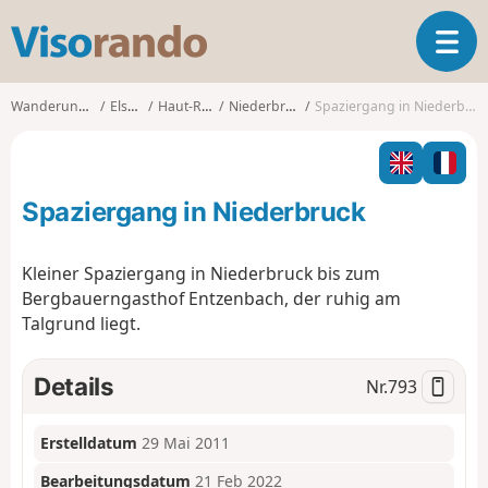
V
T
i
o
s
g
o
Wanderungen
Elsass
Haut-Rhin
Niederbruck
Spaziergang in Niederbruck
g
r
l
a
e
n
n
d
Spaziergang in Niederbruck
a
o
v
i
Kleiner Spaziergang in Niederbruck bis zum
g
Bergbauerngasthof Entzenbach, der ruhig am
a
Talgrund liegt.
t
i
o
Details
Nr.
793
n
Erstelldatum
29 Mai 2011
Bearbeitungsdatum
21 Feb 2022