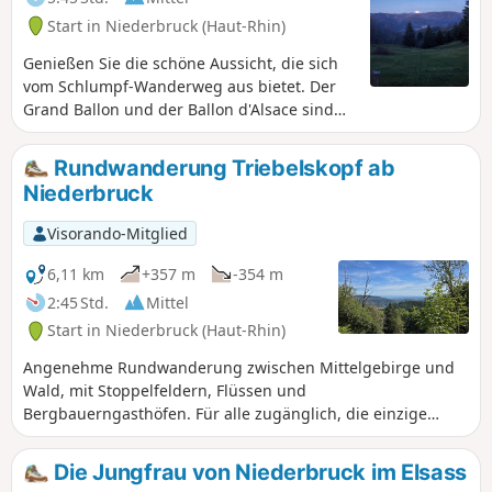
Start in Niederbruck (Haut-Rhin)
Genießen Sie die schöne Aussicht, die sich
vom Schlumpf-Wanderweg aus bietet. Der
Grand Ballon und der Ballon d'Alsace sind
neben anderen Gipfeln der Umgebung zu
sehen, die das Tal von Masevaux überragen.
Rundwanderung Triebelskopf ab
Nutzen Sie diese Route, um an dem
Niederbruck
Bergbauerngasthof Lochberg eine Stärkung
einzunehmen oder Ihr Lunchpaket in der
Visorando-Mitglied
Schutzhütte Graber Breitenstein zu
verzehren.
6,11 km
+357 m
-354 m
2:45 Std.
Mittel
Start in Niederbruck (Haut-Rhin)
Angenehme Rundwanderung zwischen Mittelgebirge und
Wald, mit Stoppelfeldern, Flüssen und
Bergbauerngasthöfen. Für alle zugänglich, die einzige
kleine Schwierigkeit ist der Aufstieg oberhalb des
Bergbauerngasthofs Entzenbach. Aber was für ein Genuss,
Die Jungfrau von Niederbruck im Elsass
wenn man den Hügel und die Weide des Triebelskopf