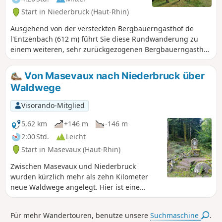
Start in Niederbruck (Haut-Rhin)
Ausgehend von der versteckten Bergbauerngasthof de
l'Entzenbach (612 m) führt Sie diese Rundwanderung zu
einem weiteren, sehr zurückgezogenen Bergbauerngasthof
im Doller-Tal, dem Bergbauerngasthof du Bruckenwald (750
m). Nach einem langen Aufstieg zum Baerenkopf (1074 m),
Von Masevaux nach Niederbruck über
auf dessen Gipfel sich eine der ältesten
Waldwege
Bergbauerngasthäuser der Vogesen befindet, führt Sie der
Weg zu einem dritten Bergbauerngasthof, dem Lochberg
Visorando-Mitglied
(910 m), bevor Sie wieder zu Ihrem Ausgangspunkt
zurückkehren.
5,62 km
+146 m
-146 m
2:00 Std.
Leicht
Start in Masevaux (Haut-Rhin)
Zwischen Masevaux und Niederbruck
wurden kürzlich mehr als zehn Kilometer
neue Waldwege angelegt. Hier ist eine
kleine, schöne Strecke von etwa 6 km, die
teilweise über diese neuen Wege führt... Die
Für mehr Wandertouren, benutze unsere
Suchmaschine
.
Wanderung ist über den Bahnhof