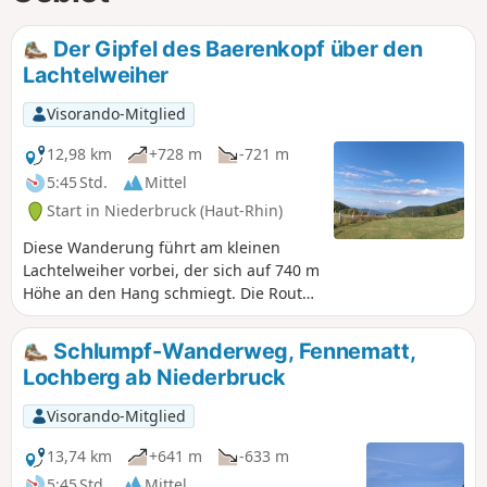
Der Gipfel des Baerenkopf über den
Lachtelweiher
Visorando-Mitglied
12,98 km
+728 m
-721 m
5:45 Std.
Mittel
Start in Niederbruck (Haut-Rhin)
Diese Wanderung führt am kleinen
Lachtelweiher vorbei, der sich auf 740 m
Höhe an den Hang schmiegt. Die Route
führt an zahlreichen authentischen
Bergbauerngasthöfen vorbei, wechselt
Schlumpf-Wanderweg, Fennematt,
zwischen Wäldern und Stoppelfeldern,
Lochberg ab Niederbruck
überquert Pässe und Gipfel mit
Panoramablick und führt in die Nähe
Visorando-Mitglied
der Quelle der Doller.
13,74 km
+641 m
-633 m
5:45 Std.
Mittel