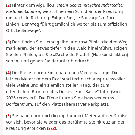
(
2
) Hinter dem Aiguillou,
einem Gebiet mit jahrhundertealten
Kastanienbäumen
, weist Ihnen ein Schild an der Kreuzung
die nächste Richtung: Folgen Sie „Le Sauvage“ zu Ihrer
Linken. Der Weg führt gemächlich weiter bis zum offiziellen
Ort „Le Sauvage“.
(
3
) Dort finden Sie kleine gelbe und rosa Pfeile, die den Weg
markieren, der etwas tiefer in den Wald hineinführt. Folgen
Sie den Pfeilen, bis Sie „l’Arche du Pradel“ (Holzkonstruktion)
sehen, und gehen Sie darunter hindurch.
(
4
) Die Pfeile führen Sie hinauf nach Vieillemaringe. Die
letzten Meter vor dem Dorf
sind technisch anspruchsvoller
:
viele Steine und ein ziemlich steiler Hang, der zum
öffentlichen Brunnen des Dorfes „Font Basse“ führt (wird
2026 renoviert). Die Pfeile führen Sie etwas weiter ins
Dorfzentrum, auf den Platz (alternativer Parkplatz).
(
5
) Sie haben nur noch knapp hundert Meter auf der Straße
vor sich, bevor Sie wieder das berühmte Steinkreuz an der
Kreuzung erblicken (
S/Z
).