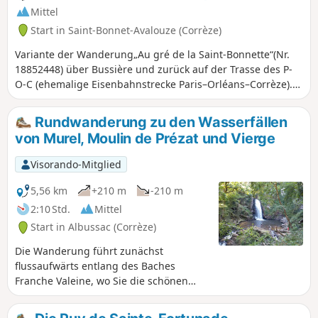
Mittel
Start in Saint-Bonnet-Avalouze (Corrèze)
Variante der Wanderung„Au gré de la Saint-Bonnette“(Nr.
18852448) über Bussière und zurück auf der Trasse des P-
O-C (ehemalige Eisenbahnstrecke Paris–Orléans–Corrèze).
Blick auf die Mäander der Saint-Bonnette, schöne Anwesen,
Unterholz und offene Landschaften.
Rundwanderung zu den Wasserfällen
von Murel, Moulin de Prézat und Vierge
Visorando-Mitglied
5,56 km
+210 m
-210 m
2:10 Std.
Mittel
Start in Albussac (Corrèze)
Die Wanderung führt zunächst
flussaufwärts entlang des Baches
Franche Valeine, wo Sie die schönen
und großen Wasserfälle bewundern
können, die seinen Lauf unterbrechen.