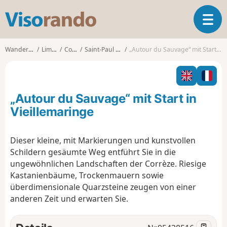
V
T
i
o
s
g
o
Wanderungen
Limousin
Corrèze
Saint-Paul (Corrèze)
„Autour du Sauvage“ mit Start in Vieillemaringe
g
r
l
a
e
n
n
d
„Autour du Sauvage“ mit Start in
a
o
v
Vieillemaringe
i
g
Dieser kleine, mit Markierungen und kunstvollen
a
Schildern gesäumte Weg entführt Sie in die
t
i
ungewöhnlichen Landschaften der Corrèze. Riesige
o
Kastanienbäume, Trockenmauern sowie
n
überdimensionale Quarzsteine zeugen von einer
anderen Zeit und erwarten Sie.