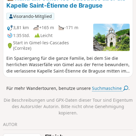
können Sie auch die Ruinen der Kirche Saint-
Kapelle Saint-Étienne de Braguse
Étienne-de-Braguse, die Stätte La Gour mit
dem vierten Wasserfall und die Ruinen der
Visorando-Mitglied
Mühle entdecken. Die Wanderung führt
weiter zu kleinen Wasserfällen und der alten
3,81 km
+165 m
-171 m
Mautbrücke. Diese Route führt nicht direkt zu
1:35 Std.
Leicht
den drei Wasserfällen, deren Zugang
Start in Gimel-les-Cascades
kostenpflichtig ist!
(Corrèze)
Ein Spaziergang für die ganze Familie, bei dem Sie die
herrlichen Wasserfälle von Gimel aus der Ferne bewundern,
die verlassene Kapelle Saint-Étienne de Braguse mitten im
Wald besuchen und das Dorf Gimel mit seiner Kirche
erkunden können.
Für mehr Wandertouren, benutze unsere
Suchmaschine
.
Die Beschreibungen und GPX-Daten dieser Tour sind Eigentum
des Autors/der Autorin. Bitte nicht ohne Genehmigung
kopieren.
AUTOR