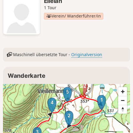
Elleiah
1 Tour
Verein/ Wanderführer/in
Maschinell übersetzte Tour -
Originalversion
Wanderkarte
5
1
4
2
3