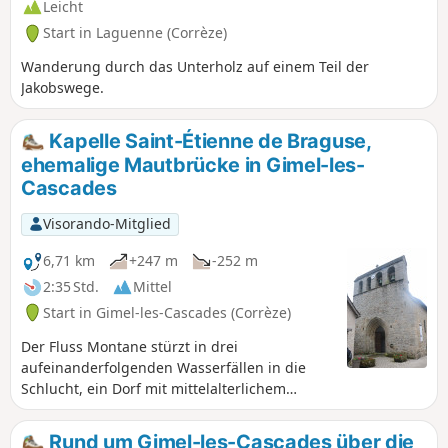
Leicht
Start in Laguenne (Corrèze)
Wanderung durch das Unterholz auf einem Teil der
Jakobswege.
Kapelle Saint-Étienne de Braguse,
ehemalige Mautbrücke in Gimel-les-
Cascades
Visorando-Mitglied
6,71 km
+247 m
-252 m
2:35 Std.
Mittel
Start in Gimel-les-Cascades (Corrèze)
Der Fluss Montane stürzt in drei
aufeinanderfolgenden Wasserfällen in die
Schlucht, ein Dorf mit mittelalterlichem
Charakter. Auf dieser Route durch das
wunderschöne, tief eingeschnittene Tal
Rund um Gimel-les-Cascades über die