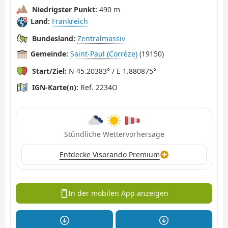
Niedrigster Punkt:
490 m
Land:
Frankreich
Bundesland:
Zentralmassiv
Gemeinde:
Saint-Paul (Corrèze)
(19150)
Start/Ziel:
N 45.20383° / E 1.880875°
IGN-Karte(n):
Ref. 2234O
Stündliche Wettervorhersage
Entdecke Visorando Premium
In der mobilen App anzeigen