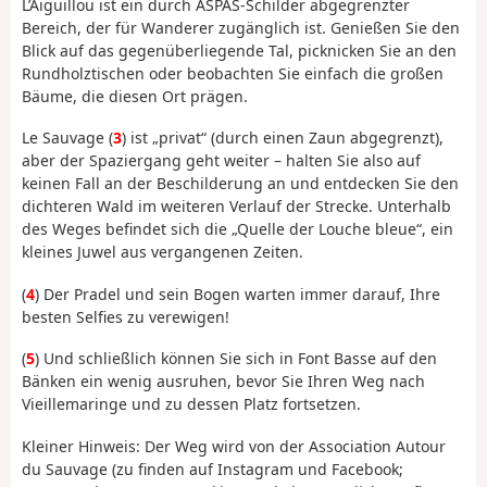
L’Aiguillou ist ein durch ASPAS-Schilder abgegrenzter
Bereich, der für Wanderer zugänglich ist. Genießen Sie den
Blick auf das gegenüberliegende Tal, picknicken Sie an den
Rundholztischen oder beobachten Sie einfach die großen
Bäume, die diesen Ort prägen.
Le Sauvage (
3
) ist „privat“ (durch einen Zaun abgegrenzt),
aber der Spaziergang geht weiter – halten Sie also auf
keinen Fall an der Beschilderung an und entdecken Sie den
dichteren Wald im weiteren Verlauf der Strecke. Unterhalb
des Weges befindet sich die „Quelle der Louche bleue“, ein
kleines Juwel aus vergangenen Zeiten.
(
4
) Der Pradel und sein Bogen warten immer darauf, Ihre
besten Selfies zu verewigen!
(
5
) Und schließlich können Sie sich in Font Basse auf den
Bänken ein wenig ausruhen, bevor Sie Ihren Weg nach
Vieillemaringe und zu dessen Platz fortsetzen.
Kleiner Hinweis: Der Weg wird von der Association Autour
du Sauvage (zu finden auf Instagram und Facebook;