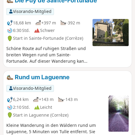
Die Puy de Sainte-Fortunade
Nach einem Verbindungsabschnitt geht
es wieder hinunter zu den Schluchten
Visorando-Mitglied
des Ruisseau des Rochettes und seinen
Wasserfällen, um dann wieder zum
18,68 km
+397 m
-392 m
Flusslauf der Franche Valeine zu
6:30 Std.
Schwer
gelangen und diesem bis zum Parkplatz
Start in Sainte-Fortunade (Corrèze)
am Ausgangspunkt der Wanderung zu
folgen. Die Route führt größtenteils
Schöne Route auf ruhigen Straßen und
durch unberührte Gebiete, die von
breiten Wegen rund um Sainte-
menschlichen Aktivitäten verschont
Fortunade. Auf dieser Wanderung kann
geblieben sind.
man die Außenfassade des Schlosses
Sainte-Fortunade aus dem 15.
Rund um Laguenne
Jahrhundert bewundern.
Visorando-Mitglied
6,24 km
+143 m
-143 m
2:10 Std.
Leicht
Start in Laguenne (Corrèze)
Kleine Wanderung in den Wäldern rund um
Laguenne, 5 Minuten von Tulle entfernt. Sie