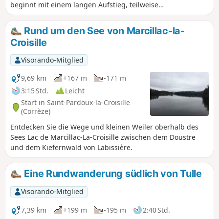
beginnt mit einem langen Aufstieg, teilweise
auf der Straße, endet aber im Wald und entlang
des Flusses Saint-Bonnette. Eine Wanderung,
Rund um den See von Marcillac-la-
die man im Sommer unternehmen sollte, da sie
Croisille
vollständig im schattigen Unterholz verläuft.
Visorando-Mitglied
9,69 km
+167 m
-171 m
3:15 Std.
Leicht
Start in Saint-Pardoux-la-Croisille
(Corrèze)
Entdecken Sie die Wege und kleinen Weiler oberhalb des
Sees Lac de Marcillac-La-Croisille zwischen dem Doustre
und dem Kiefernwald von Labissière.
Eine Rundwanderung südlich von Tulle
Visorando-Mitglied
7,39 km
+199 m
-195 m
2:40 Std.