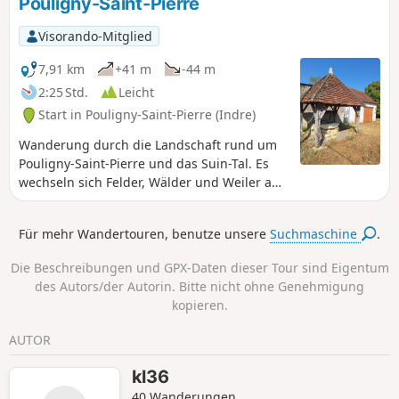
Pouligny-Saint-Pierre
Visorando-Mitglied
7,91 km
+41 m
-44 m
2:25 Std.
Leicht
Start in Pouligny-Saint-Pierre (Indre)
Wanderung durch die Landschaft rund um
Pouligny-Saint-Pierre und das Suin-Tal. Es
wechseln sich Felder, Wälder und Weiler ab.
Die Durchquerung des Suin-Tals hinter La
Boudinière kann im Herbst und Winter
Für mehr Wandertouren, benutze unsere
Suchmaschine
.
feucht sein und nach anhaltenden
Regenfällen ohne Gummistiefel sogar
Die Beschreibungen und GPX-Daten dieser Tour sind Eigentum
unpassierbar werden. Die Wanderung kann
des Autors/der Autorin. Bitte nicht ohne Genehmigung
auch vom Zentrum von Pouligny-Saint-Pierre
kopieren.
aus begonnen werden, indem man zu Fuß in
Richtung Champ Cornu geht und am Ende
AUTOR
der Rue Ernest Dupont links abbiegt, anstatt
auf dem Rückweg rechts abzubiegen.
kl36
40 Wanderungen