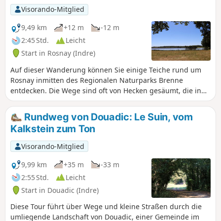
Observatorium des Étang des Essarts im Naturschutzgebiet
Visorando-Mitglied
Chérine.
9,49 km
+12 m
-12 m
2:45 Std.
Leicht
Start in Rosnay (Indre)
Auf dieser Wanderung können Sie einige Teiche rund um
Rosnay inmitten des Regionalen Naturparks Brenne
entdecken. Die Wege sind oft von Hecken gesäumt, die in
dieser Region „Hecke“ genannt werden.
Rundweg von Douadic: Le Suin, vom
Kalkstein zum Ton
Visorando-Mitglied
9,99 km
+35 m
-33 m
2:55 Std.
Leicht
Start in Douadic (Indre)
Diese Tour führt über Wege und kleine Straßen durch die
umliegende Landschaft von Douadic, einer Gemeinde im