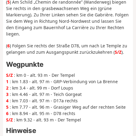
(
5
) Am Schild „Chemin de randonnée” (Wanderweg) biegen
Sie rechts in den grasbewachsenen Weg ein (grüne
Markierung). Zu Ihrer Linken sehen Sie die Gabrière. Folgen
Sie dem Weg in Richtung Nord-Nordwest und lassen Sie
den Eingang zum Bauernhof La Carrière zu Ihrer Rechten
liegen.
(
6
) Folgen Sie rechts der Straße D78, um nach Le Temple zu
gelangen und zum Ausgangspunkt zurückzukehren (
S/Z
).
Wegpunkte
S/Z
: km 0 - alt. 93 m - Der Tempel
1
: km 1.83 - alt. 97 m - GRP-Verbindung von La Brenne
2
: km 3.4 - alt. 99 m - Dorf Loups
3
: km 4.46 - alt. 97 m - Teich Gorgeat
4
: km 7.03 - alt. 97 m - D17a rechts
5
: km 7.77 - alt. 96 m - Grasiger Weg auf der rechten Seite
6
: km 8.94 - alt. 95 m - D78 rechts
S/Z
: km 9.32 - alt. 93 m - Der Tempel
Hinweise