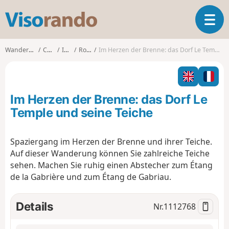
V
T
i
o
s
g
o
Wanderungen
Centre
Indre
Rosnay
Im Herzen der Brenne: das Dorf Le Temple und seine Teiche
g
r
l
a
e
n
n
d
Im Herzen der Brenne: das Dorf Le
a
o
v
Temple und seine Teiche
i
g
Spaziergang im Herzen der Brenne und ihrer Teiche.
a
Auf dieser Wanderung können Sie zahlreiche Teiche
t
i
sehen. Machen Sie ruhig einen Abstecher zum Étang
o
de la Gabrière und zum Étang de Gabriau.
n
Details
Nr.
1112768