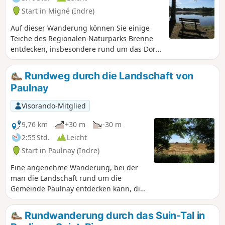
Start in Migné (Indre)
Auf dieser Wanderung können Sie einige
Teiche des Regionalen Naturparks Brenne
entdecken, insbesondere rund um das Dorf
Migné.
Rundweg durch die Landschaft von
Paulnay
Visorando-Mitglied
9,76 km
+30 m
-30 m
2:55 Std.
Leicht
Start in Paulnay (Indre)
Eine angenehme Wanderung, bei der
man die Landschaft rund um die
Gemeinde Paulnay entdecken kann, die
in der Naturregion Boischaut Nord im
Regionalen Naturpark Brenne liegt.
Rundwanderung durch das Suin-Tal in