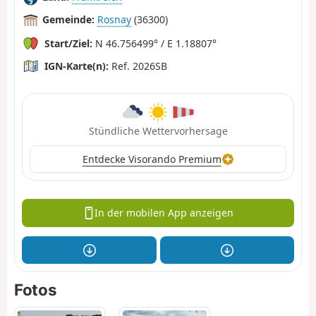
Gemeinde:
Rosnay
(36300)
Start/Ziel:
N 46.756499° / E 1.18807°
IGN-Karte(n):
Ref. 2026SB
Stündliche Wettervorhersage
Entdecke Visorando Premium
In der mobilen App anzeigen
Fotos