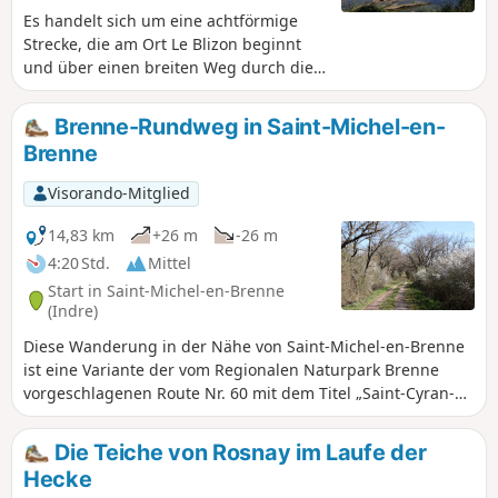
Es handelt sich um eine achtförmige
Strecke, die am Ort Le Blizon beginnt
und über einen breiten Weg durch die
Teiche der Brenne führt. Eine
angenehme Wanderung, teilweise im
Brenne-Rundweg in Saint-Michel-en-
Schatten und mit mehreren
Brenne
Aussichtspunkten.
Visorando-Mitglied
14,83 km
+26 m
-26 m
4:20 Std.
Mittel
Start in Saint-Michel-en-Brenne
(Indre)
Diese Wanderung in der Nähe von Saint-Michel-en-Brenne
ist eine Variante der vom Regionalen Naturpark Brenne
vorgeschlagenen Route Nr. 60 mit dem Titel „Saint-Cyran-
en-Brenne“.Sie führt über kleine Straßen und Wege, auf
denen man unter anderem die im 7. Jahrhundert erbaute
Die Teiche von Rosnay im Laufe der
Abtei von Saint-Cyran sowie die idyllischen und waldreichen
Hecke
Landschaften der Brenne entdecken kann, und endet am