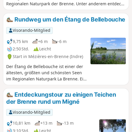
Regionalen Naturpark der Brenne. Unter anderem entdeckt
man dabei das Suin-Tal und den Étang de la Hire.
Rundweg um den Étang de Bellebouche
Visorando-Mitglied
9,75 km
+6 m
-6 m
2:50 Std.
Leicht
Start in Mézières-en-Brenne (Indre)
Der Étang de Bellebouche ist einer der
ältesten, größten und schönsten Seen
im Regionalen Naturpark La Brenne. Ein
kleiner Teil ist für Wassersport
reserviert, aber der größte Teil ist
Entdeckungstour zu einigen Teichen
Naturgebiet, das Sie in aller Ruhe mit
der Brenne rund um Migné
einem Fernglas von drei
Beobachtungsstationen am Ufer des
Visorando-Mitglied
Sees aus bewundern können.
10,81 km
+13 m
-13 m
3:10 Std.
Leicht