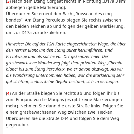
(
3
) Nach dem Étang Gorgeat rechts in Richtung „D17a 3 km”
abbiegen (gelbe Markierung).
Überqueren Sie erneut den Bach „Ruisseau des cinq
bondes”. Am Étang Perculeux biegen Sie rechts zwischen
den beiden Teichen ab und folgen der gelben Markierung,
um zur D17a zurückzukehren.
Hinweise: Die auf der IGN-Karte eingezeichneten Wege, die über
den Terrier Blanc um den Étang Buret herumführen, sind
Privatwege und als solche vor Ort gekennzeichnet. Der
grasbewachsene Wanderweg folgt dem privaten Weg „Chemin
blanc” bis zum Étang Perculeux, wo er davon abzweigt. Als wir
die Wanderung unternommen haben, war die Markierung sehr
gut sichtbar, sodass keine Gefahr bestand, sich zu verlaufen.
(
4
) An der Straße biegen Sie rechts ab und folgen ihr bis
zum Eingang von Le Maupas (es gibt keine Markierungen
mehr). Nehmen Sie dann die erste Straße links. Folgen Sie
einem grasbewachsenen Weg zwischen zwei Hecken.
Überqueren Sie die Straße D44 und folgen Sie dem Weg
gegenüber.