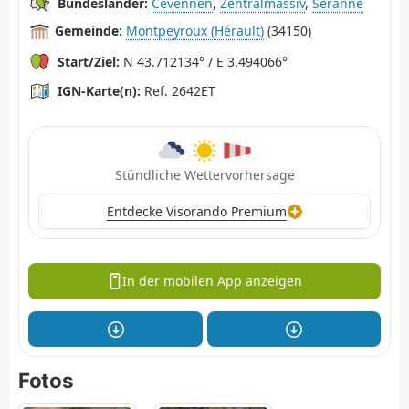
Bundesländer:
Cevennen
,
Zentralmassiv
,
Séranne
Gemeinde:
Montpeyroux (Hérault)
(34150)
Start/Ziel:
N 43.712134° / E 3.494066°
IGN-Karte(n):
Ref. 2642ET
Stündliche Wettervorhersage
Entdecke Visorando Premium
In der mobilen App anzeigen
Fotos