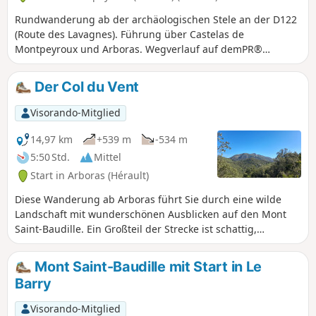
Rundwanderung ab der archäologischen Stele an der D122
(Route des Lavagnes). Führung über Castelas de
Montpeyroux und Arboras. Wegverlauf auf demPR®
Montpeyroux-Arboras und demGR®653(Jakobsweg „Voie
d'Arles“). Zwei kleine Rundwege um Arboras können
Der Col du Vent
umgangen werden, wodurch sich die Rundwanderung um
etwa 3 km verkürzt.
Visorando-Mitglied
14,97 km
+539 m
-534 m
5:50 Std.
Mittel
Start in Arboras (Hérault)
Diese Wanderung ab Arboras führt Sie durch eine wilde
Landschaft mit wunderschönen Ausblicken auf den Mont
Saint-Baudille. Ein Großteil der Strecke ist schattig,
entweder im Unterholz oder im wunderschönen Wald von
Parlatges, sodass Sie diese Wanderung auch bei
Mont Saint-Baudille mit Start in Le
Sonnenschein unternehmen können. Die vorgeschlagenen
Barry
Wege sind leicht (sanfte Steigung und sehr wenige Steine),
aber da sie nicht markiert sind, muss man sich gut
Visorando-Mitglied