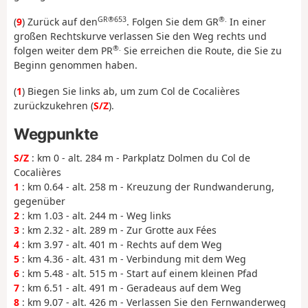
GR®653
®.
(
9
) Zurück auf den
. Folgen Sie dem GR
In einer
großen Rechtskurve verlassen Sie den Weg rechts und
®.
folgen weiter dem PR
Sie erreichen die Route, die Sie zu
Beginn genommen haben.
(
1
) Biegen Sie links ab, um zum Col de Cocalières
zurückzukehren (
S/Z
).
Wegpunkte
S/Z
: km 0 - alt. 284 m - Parkplatz Dolmen du Col de
Cocalières
1
: km 0.64 - alt. 258 m - Kreuzung der Rundwanderung,
gegenüber
2
: km 1.03 - alt. 244 m - Weg links
3
: km 2.32 - alt. 289 m - Zur Grotte aux Fées
4
: km 3.97 - alt. 401 m - Rechts auf dem Weg
5
: km 4.36 - alt. 431 m - Verbindung mit dem Weg
6
: km 5.48 - alt. 515 m - Start auf einem kleinen Pfad
7
: km 6.51 - alt. 491 m - Geradeaus auf dem Weg
8
: km 9.07 - alt. 426 m - Verlassen Sie den Fernwanderweg