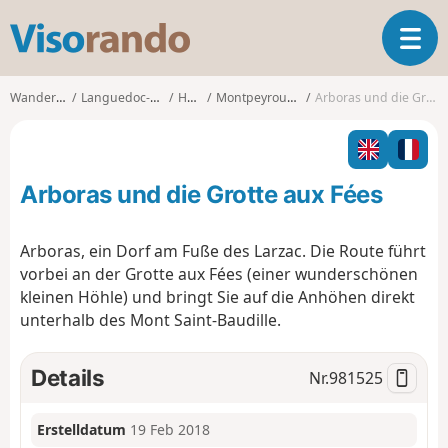
V
T
i
o
s
g
o
Wanderungen
Languedoc-Roussillon
Hérault
Montpeyroux (Hérault)
Arboras und die Grotte aux Fées
g
r
l
a
e
n
n
d
Arboras und die Grotte aux Fées
a
o
v
i
Arboras, ein Dorf am Fuße des Larzac. Die Route führt
g
vorbei an der Grotte aux Fées (einer wunderschönen
a
kleinen Höhle) und bringt Sie auf die Anhöhen direkt
t
unterhalb des Mont Saint-Baudille.
i
o
n
Details
Nr.
981525
Erstelldatum
19 Feb 2018