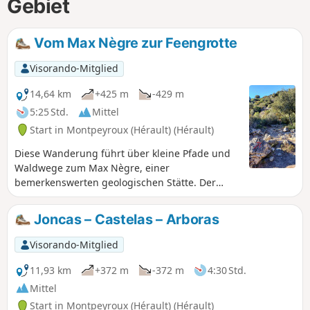
Gebiet
Vom Max Nègre zur Feengrotte
Visorando-Mitglied
14,64 km
+425 m
-429 m
5:25 Std.
Mittel
Start in Montpeyroux (Hérault) (Hérault)
Diese Wanderung führt über kleine Pfade und
Waldwege zum Max Nègre, einer
bemerkenswerten geologischen Stätte. Der
Rückweg führt durch das wilde Joncas-Tal, in
dem sich die Feengrotte befindet: Mit einer
Joncas – Castelas – Arboras
guten Taschenlampe kann man den Eingang
auf etwa dreißig Metern Länge besichtigen
Visorando-Mitglied
(Stalaktiten und Vorhänge).Diese Tour sollte bei
großer Hitze vermieden werden.
11,93 km
+372 m
-372 m
4:30 Std.
Mittel
Start in Montpeyroux (Hérault) (Hérault)