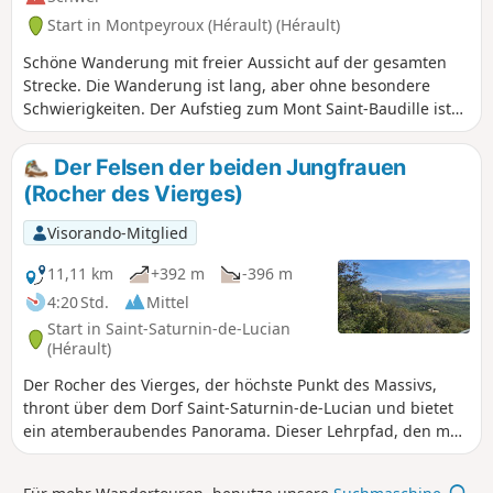
Start in Montpeyroux (Hérault) (Hérault)
Schöne Wanderung mit freier Aussicht auf der gesamten
Strecke. Die Wanderung ist lang, aber ohne besondere
Schwierigkeiten. Der Aufstieg zum Mont Saint-Baudille ist
sehr sanft und die Aussicht ist die Mühe wert.
Der Felsen der beiden Jungfrauen
(Rocher des Vierges)
Visorando-Mitglied
11,11 km
+392 m
-396 m
4:20 Std.
Mittel
Start in Saint-Saturnin-de-Lucian
(Hérault)
Der Rocher des Vierges, der höchste Punkt des Massivs,
thront über dem Dorf Saint-Saturnin-de-Lucian und bietet
ein atemberaubendes Panorama. Dieser Lehrpfad, den man
mit der Familie oder mit Freunden erkunden kann,
ermöglicht es, diesen einzigartigen Ort aus geologischer,