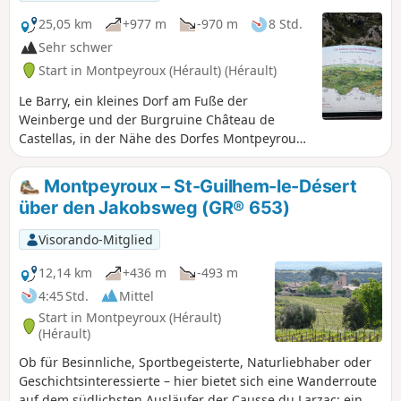
orientieren können.
25,05 km
+977 m
-970 m
8 Std.
Sehr schwer
Start in Montpeyroux (Hérault) (Hérault)
Le Barry, ein kleines Dorf am Fuße der
Weinberge und der Burgruine Château de
Castellas, in der Nähe des Dorfes Montpeyroux,
bietet Zugang zu den Wanderwegen und führt
durch angestammtes Land, Weinberge und die
Montpeyroux – St-Guilhem-le-Désert
Schafweide La Font du Griffe, um denGR® 74 in
über den Jakobsweg (GR® 653)
Richtung des mythischen Mont Saint-Baudille
zu erreichen. Von diesem Ort aus erstreckt sich
Visorando-Mitglied
der Ausblick über alle umliegenden Berge und
Ebenen. Abstieg über den Pioch Farrio, den
12,14 km
+436 m
-493 m
Joncas und La Croix de Fer.
4:45 Std.
Mittel
Start in Montpeyroux (Hérault)
(Hérault)
Ob für Besinnliche, Sportbegeisterte, Naturliebhaber oder
Geschichtsinteressierte – hier bietet sich eine Wanderroute
auf dem südlichsten Ausläufer der Causse du Larzac: ein