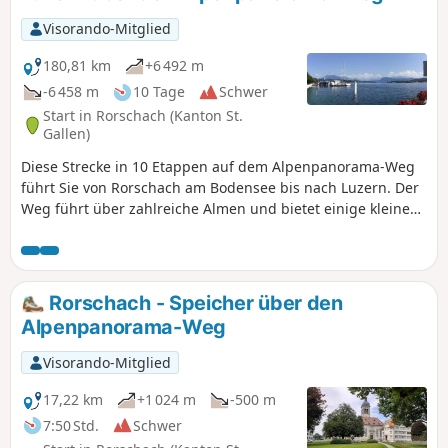
Visorando-Mitglied
180,81 km
+6 492 m
-6 458 m
10 Tage
Schwer
Start in Rorschach (Kanton St.
Gallen)
Diese Strecke in 10 Etappen auf dem Alpenpanorama-Weg
führt Sie von Rorschach am Bodensee bis nach Luzern. Der
Weg führt über zahlreiche Almen und bietet einige kleine
Gipfel mit schönen Panoramablicken auf die Alpen und auf
Seen. Sie besuchen das weltweit für seine Käse bekannte
Appenzell. Sie werden den Säntis bewundern, den
höchsten Berg des Alpstein-Massivs. Und in Einsiedeln
Rorschach - Speicher über den
werden Sie auf einige Pilger treffen. Außerdem genießen
Alpenpanorama-Weg
Sie Spaziergänge an den Seen von Zug und Luzern.
Visorando-Mitglied
17,22 km
+1 024 m
-500 m
7:50 Std.
Schwer