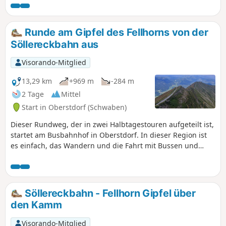
Runde am Gipfel des Fellhorns von der
Söllereckbahn aus
Visorando-Mitglied
13,29 km
+969 m
-284 m
2 Tage
Mittel
Start in Oberstdorf (Schwaben)
Dieser Rundweg, der in zwei Halbtagestouren aufgeteilt ist,
startet am Busbahnhof in Oberstdorf. In dieser Region ist
es einfach, das Wandern und die Fahrt mit Bussen und
Gondeln von einem Tal ins andere problemlos miteinander
zu verbinden.
Söllereckbahn - Fellhorn Gipfel über
den Kamm
Visorando-Mitglied