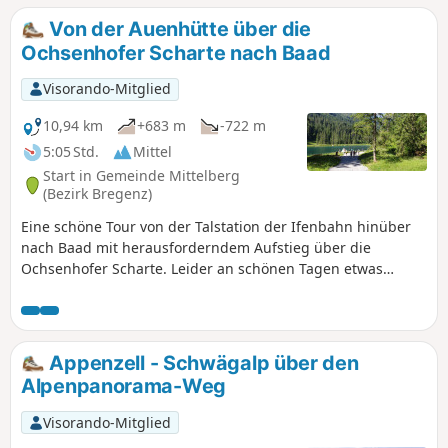
Von der Auenhütte über die
Ochsenhofer Scharte nach Baad
Visorando-Mitglied
10,94 km
+683 m
-722 m
5:05 Std.
Mittel
Start in Gemeinde Mittelberg
(Bezirk Bregenz)
Eine schöne Tour von der Talstation der Ifenbahn hinüber
nach Baad mit herausforderndem Aufstieg über die
Ochsenhofer Scharte. Leider an schönen Tagen etwas
überlaufen, daher empfiehlt es sich, spätestens um 9 Uhr
ab der Auenhütte zu starten.
Appenzell - Schwägalp über den
Alpenpanorama-Weg
Visorando-Mitglied