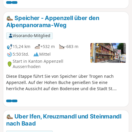
Speicher - Appenzell über den
Alpenpanorama-Weg
Visorando-Mitglied
15,24 km
+532 m
-683 m
5:50 Std.
Mittel
Start in Kanton Appenzell
Ausserrhoden
Diese Etappe führt Sie von Speicher über Trogen nach
Appenzell. Auf der Hohen Buche genießen Sie eine
herrliche Aussicht auf den Bodensee und die Stadt St.
Gallen. Von einem weiteren Hügel können Sie den Gipfel
des Säntis sehen. Ein Abstieg über die Almen führt Sie nach
Appenzell, das für seinen Käse berühmt ist. Ein Besuch der
Stadt ist ein Muss.
Uber Ifen, Kreuzmandl und Steinmandl
nach Baad