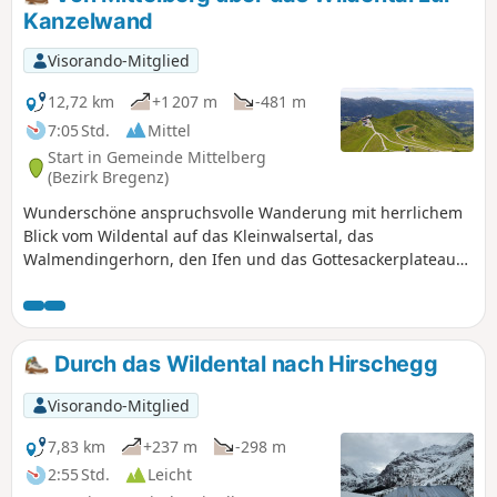
Kanzelwand
Visorando-Mitglied
12,72 km
+1 207 m
-481 m
7:05 Std.
Mittel
Start in Gemeinde Mittelberg
(Bezirk Bregenz)
Wunderschöne anspruchsvolle Wanderung mit herrlichem
Blick vom Wildental auf das Kleinwalsertal, das
Walmendingerhorn, den Ifen und das Gottesackerplateau
und von der Kanzelwand auf Trettachspitze und
Mädelegabel. Den Abstieg ins Tal übernimmt die
Kanzelwandbahn.
Durch das Wildental nach Hirschegg
Visorando-Mitglied
7,83 km
+237 m
-298 m
2:55 Std.
Leicht