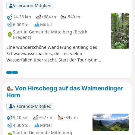
Visorando-Mitglied
14,26 km
+684 m
-549 m
6:00 Std.
Mittel
Start in Gemeinde Mittelberg (Bezirk
Bregenz)
Eine wunderschöne Wanderung entlang des
Schwarzwasserbaches, der mit vielen
Wasserfällen überrascht. Start der Tour ist in
Außerriezlern, wir folgen dem Bachlauf aufwärts.
Nach der Hälfte der Strecke wird der
Schwarzwasserbach verlassen und die
Wanderung geht zunächst auf dem
Von Hirschegg auf das Walmendinger
Panoramaweg und dann über einen schönen
Horn
Steig weiter bis nach Baad. Sehr gut geeignet für
Regentage und auch für weniger geübte
Visorando-Mitglied
Wanderer.
9,10 km
+677 m
-847 m
4:30 Std.
Mittel
Start in Gemeinde Mittelberg