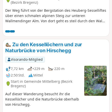
(Bezirk Bregenz)
Der Weg führt von der Bergstation des Heuberg-Sesselliftes
über einen schmalen alpinen Steig zur unteren
Wallmendinger Alm. Von dort geht es steil durch den Wald
nach oben zur oberen Wallmendinger Alm und weiter steil
aufwärts bis zum Gipfel des Wallmendinger Horns. Von hier
geht die Wanderung über die Stutzalpe hinab in die
Ortsmitte von Mittelberg. Wer sich den Abstieg sparen
Zu den Kessellöchern und zur
möchte, fährt mit der Wallmendingerhornbahn direkt nach
Naturbrücke von Hirschegg
Mittelberg.
Visorando-Mitglied
7,72 km
+229 m
-220 m
2:50 Std.
Mittel
Start in Gemeinde Mittelberg (Bezirk
Bregenz)
Auf dieser Wanderung besucht ihr die
Kessellöcher und die Naturbrücke oberhalb
von Hirschegg.