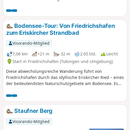
Weitsichten bis zum Bodensee und als
bedeutendes Bauwerk die Wendelinskapelle.
Bodensee-Tour: Von Friedrichshafen
zum Eriskircher Strandbad
Visorando-Mitglied
7,06 km
+21 m
-32 m
2:05 Std.
Leicht
Start in Friedrichshafen (Tübingen und Umgebung)
Diese abwechslungsreiche Wanderung führt von
Friedrichshafen durch das idyllische Eriskircher Ried – eines
der bedeutendsten Naturschutzgebiete am Bodensee. Es
erwarten dich zwei Aussichtsplattformen mit herrlichem
Blick über die einzigartige Riedlandschaft. Immer wieder
eröffnen sich beeindruckende Ausblicke auf den Bodensee,
bevor die Tour entspannt am Strandbad in Eriskirch endet.
Staufner Berg
Ideal für Naturfreunde, Familien und alle, die eine ruhige
Wanderung in schöner Umgebung suchen.
Visorando-Mitglied