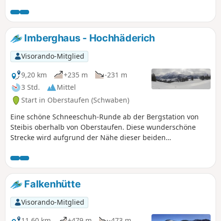
Nützlichen Informationen(weiter unten).
Imberghaus - Hochhäderich
Visorando-Mitglied
9,20 km
+235 m
-231 m
3 Std.
Mittel
Start in Oberstaufen (Schwaben)
Eine schöne Schneeschuh-Runde ab der Bergstation von
Steibis oberhalb von Oberstaufen. Diese wunderschöne
Strecke wird aufgrund der Nähe dieser beiden
Grenzstationen von der Bevölkerung Bayerns als auch
Österreichs häufig genutzt.
Falkenhütte
Visorando-Mitglied
11,60 km
+479 m
-473 m