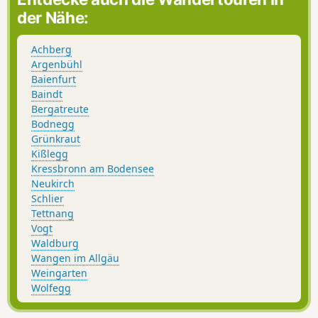
der Nähe:
Achberg
Argenbühl
Baienfurt
Baindt
Bergatreute
Bodnegg
Grünkraut
Kißlegg
Kressbronn am Bodensee
Neukirch
Schlier
Tettnang
Vogt
Waldburg
Wangen im Allgäu
Weingarten
Wolfegg