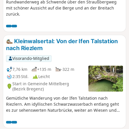
Rundwanderweg ab Schwende über den Straußbergweg
mit schöner Aussicht auf die Berge und an der Breitach
zurück.
Kleinwalsertal: Von der Ifen Talstation
nach Riezlern
Visorando-Mitglied
7,76 km
+135 m
-322 m
2:35 Std.
Leicht
Start in Gemeinde Mittelberg
(Bezirk Bregenz)
Gemütliche Wanderung von der Ifen Talstation nach
Riezlern. Am idyllischen Schwarzwasserbach entlang geht
es zur sehenswerten Naturbrücke, weiter an Wiesen und
Höfen vorbei zum Mahdtalhaus und über die Hängebrücke
nach Riezlern.