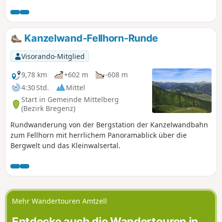
Gipfel der Kanzelwand zu erreichen, ohne große
Höhenunterschiede überwinden zu müssen, da man die
Seilbahnen nutzt.
Kanzelwand-Fellhorn-Runde
Visorando-Mitglied
9,78 km
+602 m
-608 m
4:30 Std.
Mittel
Start in Gemeinde Mittelberg
(Bezirk Bregenz)
Rundwanderung von der Bergstation der Kanzelwandbahn
zum Fellhorn mit herrlichem Panoramablick über die
Bergwelt und das Kleinwalsertal.
Mehr Wandertouren Amtzell
Entdecke auch die Wandertouren in