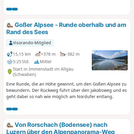
dabei intensiv grüne Wiesen
durchqueren. Außerdem können Sie
zwei überdachte Kreuze sehen.
Goßer Alpsee - Runde oberhalb und am
Rand des Sees
Visorando-Mitglied
15,15 km
+378 m
-382 m
5:25 Std.
Mittel
Start in Immenstadt im Allgäu
(Schwaben)
Eine Runde, die an Höhe gewinnt, um den Goßen Alpsee zu
bewundern. Der Rückweg führt über den Jakobsweg und es
geht dabei so nah wie möglich am Nordufer entlang.
Von Rorschach (Bodensee) nach
Luzern über den Alpenpanorama-Weg