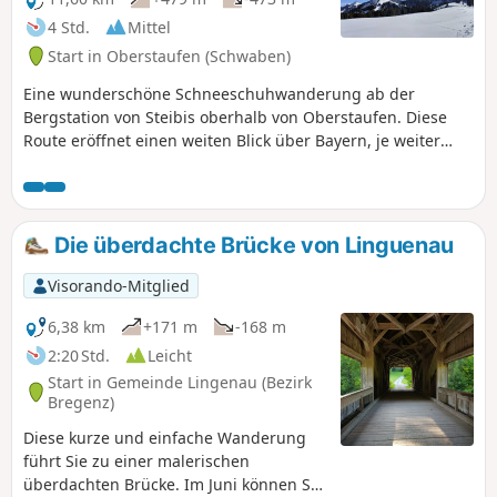
4 Std.
Mittel
Start in Oberstaufen (Schwaben)
Eine wunderschöne Schneeschuhwanderung ab der
Bergstation von Steibis oberhalb von Oberstaufen. Diese
Route eröffnet einen weiten Blick über Bayern, je weiter
man zum Falken aufsteigt.
Die überdachte Brücke von Linguenau
Visorando-Mitglied
6,38 km
+171 m
-168 m
2:20 Std.
Leicht
Start in Gemeinde Lingenau (Bezirk
Bregenz)
Diese kurze und einfache Wanderung
führt Sie zu einer malerischen
überdachten Brücke. Im Juni können Sie