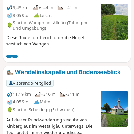
9,48 km
+144 m
-141 m
3:05 Std.
Leicht
Start in Wangen im Allgäu (Tübingen
und Umgebung)
Diese Route führt euch über die Hügel
westlich von Wangen.
Wendelinskapelle und Bodenseeblick
Visorando-Mitglied
11,19 km
+316 m
-311 m
4:05 Std.
Mittel
Start in Scheidegg (Schwaben)
Auf dieser Rundwanderung seid ihr von
Kinberg aus im Westallgäu unterwegs. Die
Tour bietet immer wieder grandiose