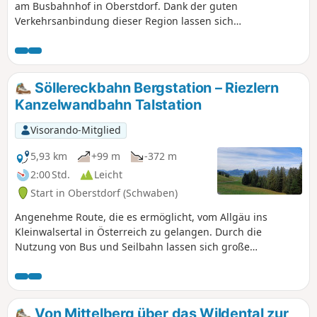
am Busbahnhof in Oberstdorf. Dank der guten
Verkehrsanbindung dieser Region lassen sich
Wanderungen und Fahrten mit Bus und Seilbahn von
einem Tal zum anderen problemlos miteinander verbinden.
Söllereckbahn Bergstation – Riezlern
Kanzelwandbahn Talstation
Visorando-Mitglied
5,93 km
+99 m
-372 m
2:00 Std.
Leicht
Start in Oberstdorf (Schwaben)
Angenehme Route, die es ermöglicht, vom Allgäu ins
Kleinwalsertal in Österreich zu gelangen. Durch die
Nutzung von Bus und Seilbahn lassen sich große
Höhenunterschiede vermeiden.
Von Mittelberg über das Wildental zur