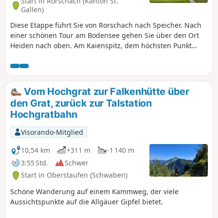
Start in Rorschach (Kanton St.
Gallen)
Diese Etappe führt Sie von Rorschach nach Speicher. Nach
einer schönen Tour am Bodensee gehen Sie über den Ort
Heiden nach oben. Am Kaienspitz, dem höchsten Punkt
dieser Tour, werden Sie mit einem schönen Ausblick über
den Bodensse und die Alpstein-Kette belohnt.
Vom Hochgrat zur Falkenhütte über
den Grat, zurück zur Talstation
Hochgratbahn
Visorando-Mitglied
10,54 km
+311 m
-1 140 m
3:55 Std.
Schwer
Start in Oberstaufen (Schwaben)
Schöne Wanderung auf einem Kammweg, der viele
Aussichtspunkte auf die Allgäuer Gipfel bietet.