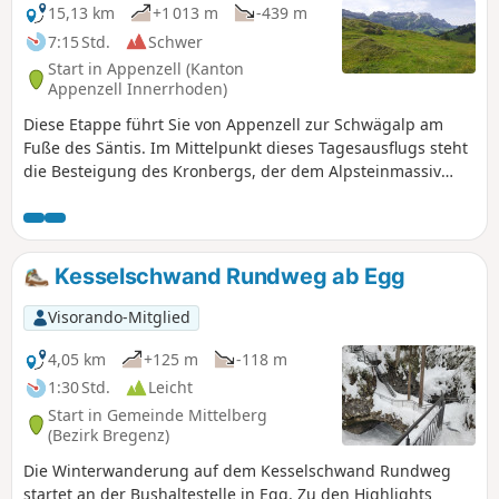
15,13 km
+1 013 m
-439 m
7:15 Std.
Schwer
Start in Appenzell (Kanton
Appenzell Innerrhoden)
Diese Etappe führt Sie von Appenzell zur Schwägalp am
Fuße des Säntis. Im Mittelpunkt dieses Tagesausflugs steht
die Besteigung des Kronbergs, der dem Alpsteinmassiv
parallel vorgelagert ist. Der Kronberg eröffnet Ihnen eine
herrliche Aussicht auf den Säntis im Süden und die Ebene
bis zum Bodensee im Norden. Am Abend können Sie die
Ruhe auf der Schwägalp genießen.
Kesselschwand Rundweg ab Egg
Visorando-Mitglied
4,05 km
+125 m
-118 m
1:30 Std.
Leicht
Start in Gemeinde Mittelberg
(Bezirk Bregenz)
Die Winterwanderung auf dem Kesselschwand Rundweg
startet an der Bushaltestelle in Egg. Zu den Highlights