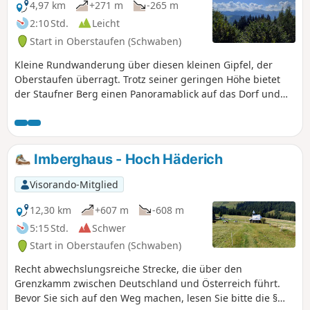
4,97 km
+271 m
-265 m
2:10 Std.
Leicht
Start in Oberstaufen (Schwaben)
Kleine Rundwanderung über diesen kleinen Gipfel, der
Oberstaufen überragt. Trotz seiner geringen Höhe bietet
der Staufner Berg einen Panoramablick auf das Dorf und
seine Umgebung.
Imberghaus - Hoch Häderich
Visorando-Mitglied
12,30 km
+607 m
-608 m
5:15 Std.
Schwer
Start in Oberstaufen (Schwaben)
Recht abwechslungsreiche Strecke, die über den
Grenzkamm zwischen Deutschland und Österreich führt.
Bevor Sie sich auf den Weg machen, lesen Sie bitte die §