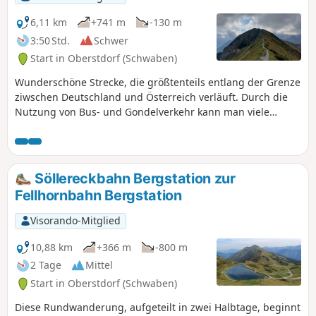
6,11 km
+741 m
-130 m
3:50 Std.
Schwer
Start in Oberstdorf (Schwaben)
Wunderschöne Strecke, die größtenteils entlang der Grenze
ziwschen Deutschland und Österreich verläuft. Durch die
Nutzung von Bus- und Gondelverkehr kann man viele
Höhenmeter einsparen. Dieser Kammweg bietet herrliche
Panoramen über Österreich und die Bergketten um
Oberstdorf, insbesondere das Nebelhorn.
Söllereckbahn Bergstation zur
Fellhornbahn Bergstation
Visorando-Mitglied
10,88 km
+366 m
-800 m
2 Tage
Mittel
Start in Oberstdorf (Schwaben)
Diese Rundwanderung, aufgeteilt in zwei Halbtage, beginnt