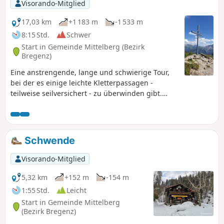
Visorando-Mitglied
17,03 km
+1 183 m
-1 533 m
8:15 Std.
Schwer
Start in Gemeinde Mittelberg (Bezirk
Bregenz)
Eine anstrengende, lange und schwierige Tour,
bei der es einige leichte Kletterpassagen -
teilweise seilversichert - zu überwinden gibt.
Während der erste Teil dieser Wanderung -
Ifengipfel - recht überlaufen ist, ist man ab der
Ifersguntalpe bis zum Grünhorn fast alleine
unterwegs. In Summe geht die Tour über fünf
Schwende
Gipfel, zwei davon über 2.000 Meter, die anderen
knapp darunter. Absolute Trittsicherheit und
Visorando-Mitglied
Schwindelfreiheit sind Voraussetzungen für
diese Tour.
5,32 km
+152 m
-154 m
1:55 Std.
Leicht
Start in Gemeinde Mittelberg
(Bezirk Bregenz)