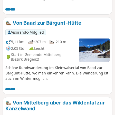
an der Breitach entlang über Hirschegg bis nach Riezlern.
Von Baad zur Bärgunt-Hütte
Visorando-Mitglied
5,11 km
+207 m
-210 m
2:05 Std.
Leicht
Start in Gemeinde Mittelberg
(Bezirk Bregenz)
Schöne Rundwanderung im Kleinwalsertal von Baad zur
Bärgunt-Hütte, wo man einkehren kann. Die Wanderung ist
auch im Winter möglich.
Von Mittelberg über das Wildental zur
Kanzelwand