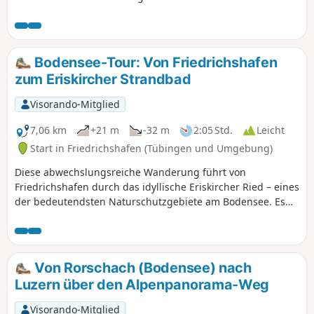
Weitsichten bis zum Bodensee und als
bedeutendes Bauwerk die Wendelinskapelle.
Bodensee-Tour: Von Friedrichshafen
zum Eriskircher Strandbad
Visorando-Mitglied
7,06 km
+21 m
-32 m
2:05 Std.
Leicht
Start in Friedrichshafen (Tübingen und Umgebung)
Diese abwechslungsreiche Wanderung führt von
Friedrichshafen durch das idyllische Eriskircher Ried – eines
der bedeutendsten Naturschutzgebiete am Bodensee. Es
erwarten dich zwei Aussichtsplattformen mit herrlichem
Blick über die einzigartige Riedlandschaft. Immer wieder
eröffnen sich beeindruckende Ausblicke auf den Bodensee,
bevor die Tour entspannt am Strandbad in Eriskirch endet.
Von Rorschach (Bodensee) nach
Ideal für Naturfreunde, Familien und alle, die eine ruhige
Luzern über den Alpenpanorama-Weg
Wanderung in schöner Umgebung suchen.
Visorando-Mitglied