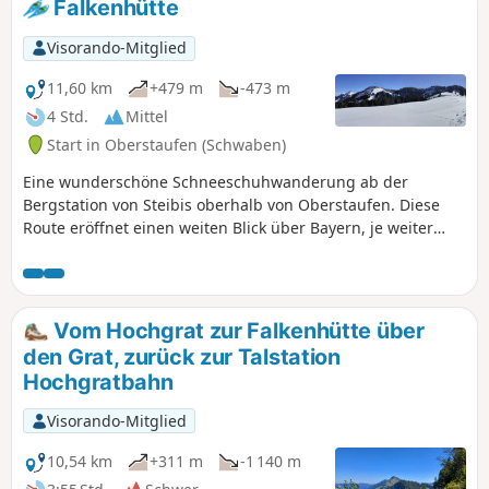
Falkenhütte
Visorando-Mitglied
11,60 km
+479 m
-473 m
4 Std.
Mittel
Start in Oberstaufen (Schwaben)
Eine wunderschöne Schneeschuhwanderung ab der
Bergstation von Steibis oberhalb von Oberstaufen. Diese
Route eröffnet einen weiten Blick über Bayern, je weiter
man zum Falken aufsteigt.
Vom Hochgrat zur Falkenhütte über
den Grat, zurück zur Talstation
Hochgratbahn
Visorando-Mitglied
10,54 km
+311 m
-1 140 m