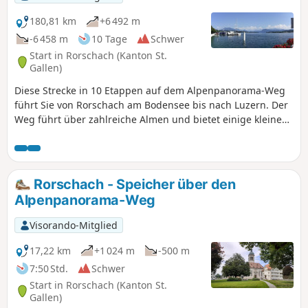
180,81 km
+6 492 m
-6 458 m
10 Tage
Schwer
Start in Rorschach (Kanton St.
Gallen)
Diese Strecke in 10 Etappen auf dem Alpenpanorama-Weg
führt Sie von Rorschach am Bodensee bis nach Luzern. Der
Weg führt über zahlreiche Almen und bietet einige kleine
Gipfel mit schönen Panoramablicken auf die Alpen und auf
Seen. Sie besuchen das weltweit für seine Käse bekannte
Appenzell. Sie werden den Säntis bewundern, den
höchsten Berg des Alpstein-Massivs. Und in Einsiedeln
Rorschach - Speicher über den
werden Sie auf einige Pilger treffen. Außerdem genießen
Alpenpanorama-Weg
Sie Spaziergänge an den Seen von Zug und Luzern.
Visorando-Mitglied
17,22 km
+1 024 m
-500 m
7:50 Std.
Schwer
Start in Rorschach (Kanton St.
Gallen)