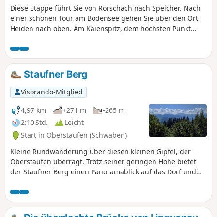
Diese Etappe führt Sie von Rorschach nach Speicher. Nach
einer schönen Tour am Bodensee gehen Sie über den Ort
Heiden nach oben. Am Kaienspitz, dem höchsten Punkt
dieser Tour, werden Sie mit einem schönen Ausblick über
den Bodensse und die Alpstein-Kette belohnt.
Staufner Berg
Visorando-Mitglied
4,97 km
+271 m
-265 m
2:10 Std.
Leicht
Start in Oberstaufen (Schwaben)
Kleine Rundwanderung über diesen kleinen Gipfel, der
Oberstaufen überragt. Trotz seiner geringen Höhe bietet
der Staufner Berg einen Panoramablick auf das Dorf und
seine Umgebung.