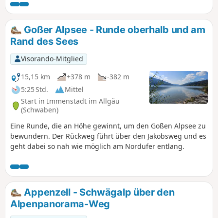
des Säntis sehen. Ein Abstieg über die Almen führt Sie nach
Appenzell, das für seinen Käse berühmt ist. Ein Besuch der
Stadt ist ein Muss.
Goßer Alpsee - Runde oberhalb und am
Rand des Sees
Visorando-Mitglied
15,15 km
+378 m
-382 m
5:25 Std.
Mittel
Start in Immenstadt im Allgäu
(Schwaben)
Eine Runde, die an Höhe gewinnt, um den Goßen Alpsee zu
bewundern. Der Rückweg führt über den Jakobsweg und es
geht dabei so nah wie möglich am Nordufer entlang.
Appenzell - Schwägalp über den
Alpenpanorama-Weg