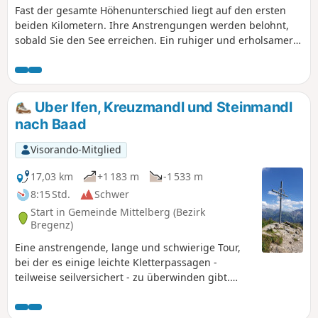
Fast der gesamte Höhenunterschied liegt auf den ersten
beiden Kilometern. Ihre Anstrengungen werden belohnt,
sobald Sie den See erreichen. Ein ruhiger und erholsamer
Ort mit Blick unter anderem auf den Santis und die
Ebenalp, der Sie das Kribbeln in den Oberschenkeln
vergessen lässt.
Uber Ifen, Kreuzmandl und Steinmandl
nach Baad
Visorando-Mitglied
17,03 km
+1 183 m
-1 533 m
8:15 Std.
Schwer
Start in Gemeinde Mittelberg (Bezirk
Bregenz)
Eine anstrengende, lange und schwierige Tour,
bei der es einige leichte Kletterpassagen -
teilweise seilversichert - zu überwinden gibt.
Während der erste Teil dieser Wanderung -
Ifengipfel - recht überlaufen ist, ist man ab der