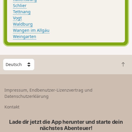
Schlier
Tettnang
Vogt
Waldburg
Wangen im Allgäu
Weingarten
W
Z
ä
u
h
r
l
ü
e
Impressum, Endbenutzer-Lizenzvertrag und
c
e
Datenschutzerklärung
k
i
n
n
Kontakt
a
L
c
a
Lade dir jetzt die App herunter und starte dein
h
n
nächstes Abenteuer!
o
d