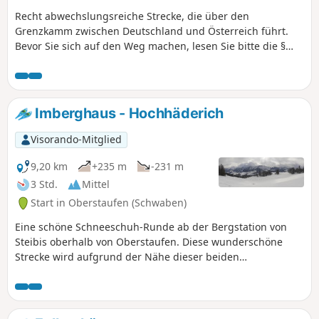
Recht abwechslungsreiche Strecke, die über den
Grenzkamm zwischen Deutschland und Österreich führt.
Bevor Sie sich auf den Weg machen, lesen Sie bitte die §
Nützlichen Informationen(weiter unten).
Imberghaus - Hochhäderich
Visorando-Mitglied
9,20 km
+235 m
-231 m
3 Std.
Mittel
Start in Oberstaufen (Schwaben)
Eine schöne Schneeschuh-Runde ab der Bergstation von
Steibis oberhalb von Oberstaufen. Diese wunderschöne
Strecke wird aufgrund der Nähe dieser beiden
Grenzstationen von der Bevölkerung Bayerns als auch
Österreichs häufig genutzt.