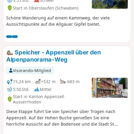
3:55 Std.
Schwer
Start in Oberstaufen (Schwaben)
Schöne Wanderung auf einem Kammweg, der viele
Aussichtspunkte auf die Allgäuer Gipfel bietet.
Speicher - Appenzell über den
Alpenpanorama-Weg
Visorando-Mitglied
15,24 km
+532 m
-683 m
5:50 Std.
Mittel
Start in Kanton Appenzell
Ausserrhoden
Diese Etappe führt Sie von Speicher über Trogen nach
Appenzell. Auf der Hohen Buche genießen Sie eine
herrliche Aussicht auf den Bodensee und die Stadt St.
Gallen. Von einem weiteren Hügel können Sie den Gipfel