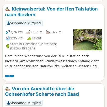
Ifersguntalpe bis zum Grünhorn fast alleine
unterwegs. In Summe geht die Tour über fünf
Kleinwalsertal: Von der Ifen Talstation
Gipfel, zwei davon über 2.000 Meter, die anderen
nach Riezlern
knapp darunter. Absolute Trittsicherheit und
Schwindelfreiheit sind Voraussetzungen für
Visorando-Mitglied
diese Tour.
7,76 km
+135 m
-322 m
2:35 Std.
Leicht
Start in Gemeinde Mittelberg
(Bezirk Bregenz)
Gemütliche Wanderung von der Ifen Talstation nach
Riezlern. Am idyllischen Schwarzwasserbach entlang geht
es zur sehenswerten Naturbrücke, weiter an Wiesen und
Höfen vorbei zum Mahdtalhaus und über die Hängebrücke
nach Riezlern.
Von der Auenhütte über die
Ochsenhofer Scharte nach Baad
Visorando-Mitglied