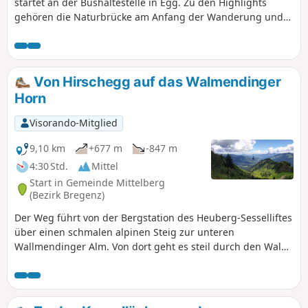
startet an der Bushaltestelle in Egg. Zu den Highlights
gehören die Naturbrücke am Anfang der Wanderung und
die überdachte Höflebrücke über den Schwarzwasserbach.
Von Hirschegg auf das Walmendinger
Horn
Visorando-Mitglied
9,10 km
+677 m
-847 m
4:30 Std.
Mittel
Start in Gemeinde Mittelberg
(Bezirk Bregenz)
Der Weg führt von der Bergstation des Heuberg-Sesselliftes
über einen schmalen alpinen Steig zur unteren
Wallmendinger Alm. Von dort geht es steil durch den Wald
nach oben zur oberen Wallmendinger Alm und weiter steil
aufwärts bis zum Gipfel des Wallmendinger Horns. Von hier
geht die Wanderung über die Stutzalpe hinab in die
Ortsmitte von Mittelberg. Wer sich den Abstieg sparen