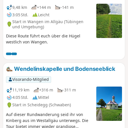
9,48 km
+144 m
-141 m
3:05 Std.
Leicht
Start in Wangen im Allgäu (Tübingen
und Umgebung)
Diese Route führt euch über die Hügel
westlich von Wangen.
Wendelinskapelle und Bodenseeblick
Visorando-Mitglied
11,19 km
+316 m
-311 m
4:05 Std.
Mittel
Start in Scheidegg (Schwaben)
Auf dieser Rundwanderung seid ihr von
Kinberg aus im Westallgäu unterwegs. Die
Tour bietet immer wieder grandiose