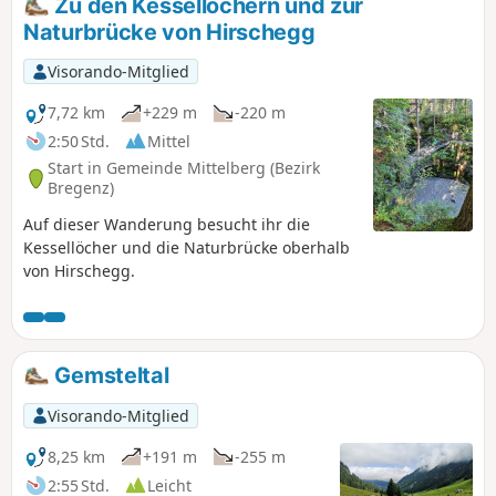
Zu den Kessellöchern und zur
möchte, fährt mit der Wallmendingerhornbahn direkt nach
Naturbrücke von Hirschegg
Mittelberg.
Visorando-Mitglied
7,72 km
+229 m
-220 m
2:50 Std.
Mittel
Start in Gemeinde Mittelberg (Bezirk
Bregenz)
Auf dieser Wanderung besucht ihr die
Kessellöcher und die Naturbrücke oberhalb
von Hirschegg.
Gemsteltal
Visorando-Mitglied
8,25 km
+191 m
-255 m
2:55 Std.
Leicht