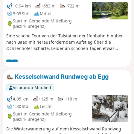
10,94 km
+683 m
-722 m
5:05 Std.
Mittel
Start in Gemeinde Mittelberg
(Bezirk Bregenz)
Eine schöne Tour von der Talstation der Ifenbahn hinüber
nach Baad mit herausforderndem Aufstieg über die
Ochsenhofer Scharte. Leider an schönen Tagen etwas
überlaufen, daher empfiehlt es sich, spätestens um 9 Uhr
ab der Auenhütte zu starten.
Kesselschwand Rundweg ab Egg
Visorando-Mitglied
4,05 km
+125 m
-118 m
1:30 Std.
Leicht
Start in Gemeinde Mittelberg
(Bezirk Bregenz)
Die Winterwanderung auf dem Kesselschwand Rundweg