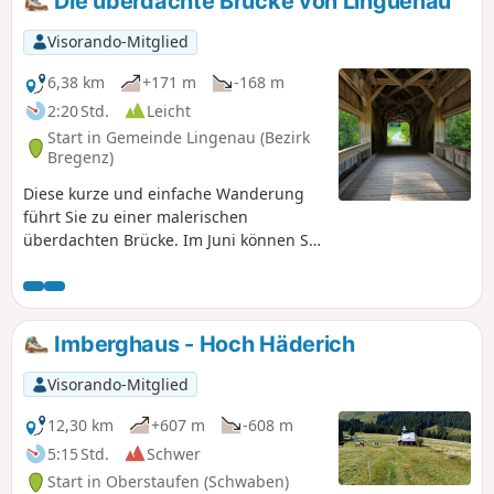
Die überdachte Brücke von Linguenau
Visorando-Mitglied
6,38 km
+171 m
-168 m
2:20 Std.
Leicht
Start in Gemeinde Lingenau (Bezirk
Bregenz)
Diese kurze und einfache Wanderung
führt Sie zu einer malerischen
überdachten Brücke. Im Juni können Sie
dabei intensiv grüne Wiesen
durchqueren. Außerdem können Sie
zwei überdachte Kreuze sehen.
Imberghaus - Hoch Häderich
Visorando-Mitglied
12,30 km
+607 m
-608 m
5:15 Std.
Schwer
Start in Oberstaufen (Schwaben)