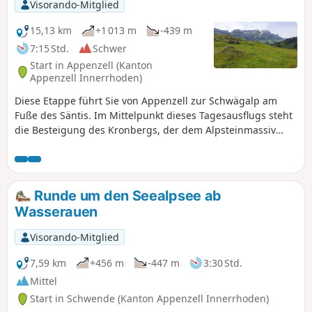
Visorando-Mitglied
15,13 km
+1 013 m
-439 m
7:15 Std.
Schwer
Start in Appenzell (Kanton
Appenzell Innerrhoden)
Diese Etappe führt Sie von Appenzell zur Schwägalp am
Fuße des Säntis. Im Mittelpunkt dieses Tagesausflugs steht
die Besteigung des Kronbergs, der dem Alpsteinmassiv
parallel vorgelagert ist. Der Kronberg eröffnet Ihnen eine
herrliche Aussicht auf den Säntis im Süden und die Ebene
bis zum Bodensee im Norden. Am Abend können Sie die
Ruhe auf der Schwägalp genießen.
Runde um den Seealpsee ab
Wasserauen
Visorando-Mitglied
7,59 km
+456 m
-447 m
3:30 Std.
Mittel
Start in Schwende (Kanton Appenzell Innerrhoden)