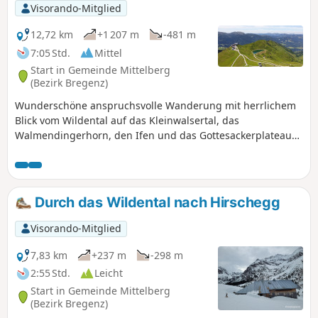
Visorando-Mitglied
12,72 km
+1 207 m
-481 m
7:05 Std.
Mittel
Start in Gemeinde Mittelberg
(Bezirk Bregenz)
Wunderschöne anspruchsvolle Wanderung mit herrlichem
Blick vom Wildental auf das Kleinwalsertal, das
Walmendingerhorn, den Ifen und das Gottesackerplateau
und von der Kanzelwand auf Trettachspitze und
Mädelegabel. Den Abstieg ins Tal übernimmt die
Kanzelwandbahn.
Durch das Wildental nach Hirschegg
Visorando-Mitglied
7,83 km
+237 m
-298 m
2:55 Std.
Leicht
Start in Gemeinde Mittelberg
(Bezirk Bregenz)