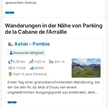
spanischen Grenze.
Wanderungen in der Nähe von Parking
de la Cabane de l'Arraille
Astún – Pombie
Visorando-Mitglied
9,59 km
+520 m
-631 m
4:15 Std.
Mittel
Start in Jaca (Huesca)
Erster Tag einer grenzüberschreitenden Wanderung, bei
der Sie den Pic du Midi d'Ossau von einem
ungewöhnlichen Ausgangspunkt aus entdecken, dem
Col du Somport und nicht dem Col du
Pourtalet.Übernachtung in der Berghütte Refuge de
Pombie obligatorisch, bitte reservieren Sie rechtzeitig.