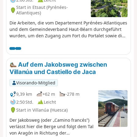
Start in Etsaut (Pyrénées-
Atlantiques)
Die Arbeiten, die vom Departement Pyrénées-Atlantiques
und dem Gemeindeverband Haut-Béarn durchgeführt
wurden, um den Zugang zum Fort du Portalet sowie die
Wanderroute durch das Hochtal von Aspe für Wanderer
und Pilger (GR®65) zu erleichtern, sind abgeschlossen
und ermöglichen es nun, diesen außergewöhnlichen Ort
unter besten Sicht- und Sicherheitsbedingungen zu
Auf dem Jakobsweg zwischen
entdecken. Nutzen wir diese Gelegenheit!
Villanúa und Castiello de Jaca
Visorando-Mitglied
9,39 km
+62 m
-278 m
2:50 Std.
Leicht
Start in Villanúa (Huesca)
Der Jakobsweg (oder „Camino francés”)
verlässt hier die Berge und folgt dem Tal
von Aragón in Richtung der