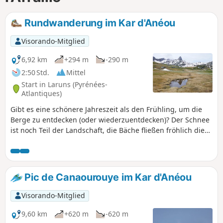
Rundwanderung im Kar d'Anéou
Visorando-Mitglied
6,92 km
+294 m
-290 m
2:50 Std.
Mittel
Start in Laruns (Pyrénées-
Atlantiques)
Gibt es eine schönere Jahreszeit als den Frühling, um die
Berge zu entdecken (oder wiederzuentdecken)? Der Schnee
ist noch Teil der Landschaft, die Bäche fließen fröhlich die
Hänge hinunter und eine Fülle von Blumen bedeckt das
bereits dichte Gras der Almen. Das Kar d'Anéou im oberen
Ossau-Tal bietet uns zusätzlich seine grandiose Kulisse und
seine geologischen Sehenswürdigkeiten.
Pic de Canaourouye im Kar d'Anéou
Visorando-Mitglied
9,60 km
+620 m
-620 m