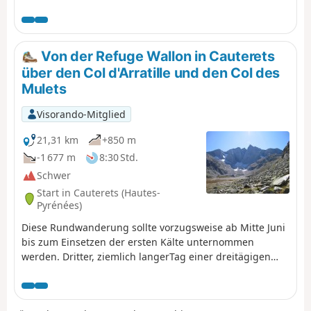
Etappenstadt Jaca. Zwischen den beiden
genannten Dörfern erwartet Sie eine
einfache, aber malerische Strecke mit
schönen Ausblicken auf die Gipfel und
Von der Refuge Wallon in Cauterets
Wälder … und einem bequemen Zug, um
über den Col d'Arratille und den Col des
zum Ausgangspunkt zurückzukehren.
Mulets
Die Route kann leicht in umgekehrter
Richtung zurückgelegt werden, was je
Visorando-Mitglied
nach Zugfahrplan praktisch sein kann
(oder auch nicht). Mit einer Anpassung
21,31 km
+850 m
am Anfang kann die Route mit dem
-1 677 m
8:30 Std.
Mountainbike zurückgelegt werden.
Schwer
Start in Cauterets (Hautes-
Pyrénées)
Diese Rundwanderung sollte vorzugsweise ab Mitte Juni
bis zum Einsetzen der ersten Kälte unternommen
werden. Dritter, ziemlich langerTag einer dreitägigen
Rundwanderung im Parc des Pyrénées Centrales. Bei
schlechtem Wetter oder unvorhergesehenen Ereignissen
besteht die Möglichkeit, die Tour zu verkürzen, indem