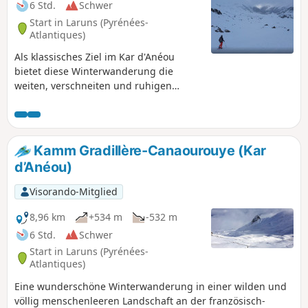
6 Std.
Schwer
Start in Laruns (Pyrénées-
Atlantiques)
Als klassisches Ziel im Kar d'Anéou
bietet diese Winterwanderung die
weiten, verschneiten und ruhigen
Landschaften des Kar sowie
majestätische Ausblicke auf die
französischen und spanischen Gipfel an
der Grenze. Die Distanz und der
Kamm Gradillère-Canaourouye (Kar
Höhenunterschied machen sie zu einem
d’Anéou)
schönen Ziel für den Saisonstart!
Visorando-Mitglied
8,96 km
+534 m
-532 m
6 Std.
Schwer
Start in Laruns (Pyrénées-
Atlantiques)
Eine wunderschöne Winterwanderung in einer wilden und
völlig menschenleeren Landschaft an der französisch-