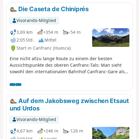
Die Caseta de Chiniprés
Visorando-Mitglied
3,69 km
+354 m
-54 m
2:05 Std.
Mittel
Start in Canfranc (Huesca)
Eine nicht allzu lange Route zu einem der besten
Aussichtspunkte des oberen Canfranc-Tals: Man sieht
sowohl den internationalen Bahnhof Canfranc-Gare als
auch das Skigebiet Candanchú.
Auf dem Jakobsweg zwischen Etsaut
und Urdos
Visorando-Mitglied
4,67 km
+246 m
-126 m
2:00 Std.
Leicht