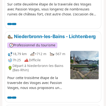
Sur cette deuxième étape de la traversée des Vosges
avec Passion Vosges, vous longerez de nombreuses
ruines de château fort, c’est autre chose. L'occasion de
découvrir les prouesses techniques et architecturales
mises en œuvre à l’époque dans un environnement
hostile. C’est particulièrement le cas des châteaux semi-
troglodytiques des Vosges du Nord où l’on se demande à
Niederbronn-les-Bains - Lichtenberg
chaque fois comment les parties de l’édifice tenaient aux
parois. Une question vertigineuse. Une étape racontée
Professionnel du tourisme
par Franck Buchy dans Passion Vosges, le magazine des
DNA et de L'Alsace dédié à la randonnée. Tout le trajet se
18,79 km
+712 m
-567 m
fait en suivant le Rectangle Rouge, sauf indication
7h 25
Difficile
contraire.
Départ à Niederbronn-les-Bains
(Bas-Rhin)
Pour cette troisième étape de la
traversée des Vosges avec Passion
Vosges, nous vous proposons un
retour aux sources. Au sens propre
comme au figuré, avec une étape qui
joue à saute-mouton entre