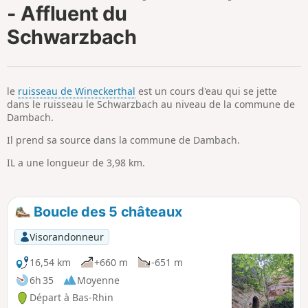
- Affluent du
i
m
p
Schwarzbach
le
ruisseau de Wineckerthal
est un cours d'eau qui se jette
dans le ruisseau le Schwarzbach au niveau de la commune de
Dambach.
Il prend sa source dans la commune de Dambach.
IL a une longueur de 3,98 km.
Boucle des 5 châteaux
Visorandonneur
16,54 km
+660 m
-651 m
6h 35
Moyenne
Départ à Bas-Rhin