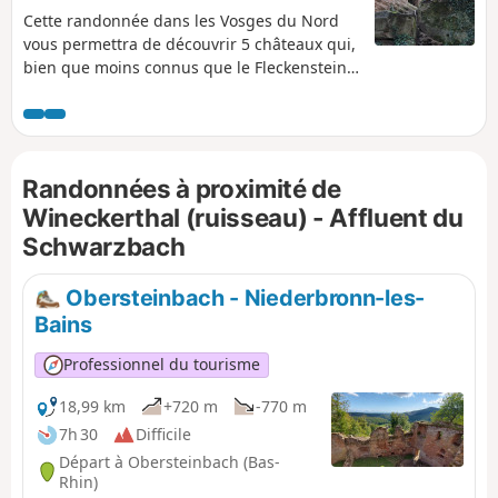
Cette randonnée dans les Vosges du Nord
vous permettra de découvrir 5 châteaux qui,
bien que moins connus que le Fleckenstein,
méritent tout autant votre visite! Une grande
partie de la balade se déroule sur des petits
chemins forestiers, ce qui rend celle-ci très
agréable en cas de grosses chaleurs.
Randonnées à proximité de
Wineckerthal (ruisseau) - Affluent du
Schwarzbach
Obersteinbach - Niederbronn-les-
Bains
Professionnel du tourisme
18,99 km
+720 m
-770 m
7h 30
Difficile
Départ à Obersteinbach (Bas-
Rhin)