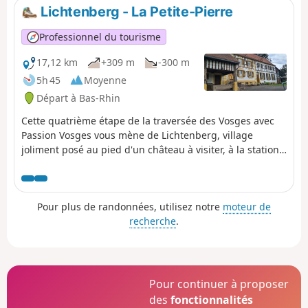
Niederbronn-les-Bains, dont la
Lichtenberg - La Petite-Pierre
qualité des eaux thermales est
réputée depuis l’Antiquité, et la
Professionnel du tourisme
vallée de la Zinsel du Nord.
17,12 km
+309 m
-300 m
5h 45
Moyenne
Départ à Bas-Rhin
Cette quatrième étape de la traversée des Vosges avec
Passion Vosges vous mène de Lichtenberg, village
joliment posé au pied d'un château à visiter, à la station
de La Petite-Pierre, cité en quête d'un nouveau souffle. À
la clé, de belles découvertes. Retrouvez le récit de cette
étape dans le magazine Passion Vosges édité par les
Pour plus de randonnées, utilisez notre
moteur de
DNA et L'Alsace. Tout le trajet se fait en suivant le
recherche
.
Rectangle Rouge, sauf indication contraire.
Pour continuer à proposer
des
fonctionnalités