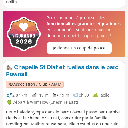
Bollin.
Pour continuer à proposer des
fonctionnalités gratuites et pratiques
en randonnée, soutenez-nous en
donnant un petit coup de pouce !
Je donne un coup de pouce
Chapelle St Olaf et ruelles dans le parc
Pownall
Association / Club / AMM
2,87 km
+19 m
-19 m
0h 50
Facile
Départ à Wilmslow (Cheshire East)
Cette balade sympa dans le parc Pownall passe par Carnival
Fields et la chapelle St. Olaf, construite par la famille
Boddington. Malheureusement, elle n'est plus qu'une ruine