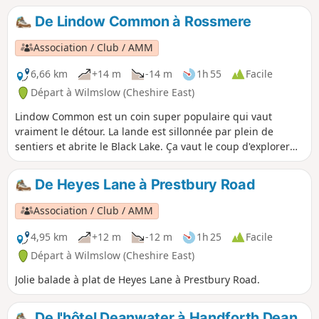
De Lindow Common à Rossmere
Association / Club / AMM
6,66 km
+14 m
-14 m
1h 55
Facile
Départ à Wilmslow (Cheshire East)
Lindow Common est un coin super populaire qui vaut
vraiment le détour. La lande est sillonnée par plein de
sentiers et abrite le Black Lake. Ça vaut le coup d'explorer
les zones loin du Black Lake, où on trouve des petites mares
et des étendues de bruyère. Beaucoup de travaux de
De Heyes Lane à Prestbury Road
conservation sont en cours sur la lande pour garder son
aspect ouvert et protéger la faune et la flore. Elle est classée
Association / Club / AMM
site d'intérêt scientifique particulier.
4,95 km
+12 m
-12 m
1h 25
Facile
Départ à Wilmslow (Cheshire East)
Jolie balade à plat de Heyes Lane à Prestbury Road.
De l'hôtel Deanwater à Handforth Dean