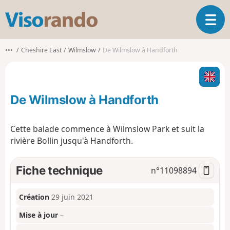
V
O
i
u
s
v
o
•••
Cheshire East
Wilmslow
De Wilmslow à Handforth
r
r
i
a
r
n
l
d
De Wilmslow à Handforth
a
o
n
a
Cette balade commence à Wilmslow Park et suit la
v
rivière Bollin jusqu'à Handforth.
i
g
a
Fiche technique
n°
11098894
t
i
o
Création
29 juin 2021
n
Mise à jour
–