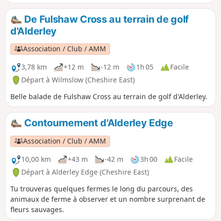
aujourd'hui. Une partie de cet itinéraire suit des sentiers
publics à travers le parc Pownall, qui sont maintenant
De Fulshaw Cross au terrain de golf
plutôt des ruelles dans le quartier.
d'Alderley
Association / Club / AMM
3,78 km
+12 m
-12 m
1h 05
Facile
Départ à Wilmslow (Cheshire East)
Belle balade de Fulshaw Cross au terrain de golf d'Alderley.
Contournement d'Alderley Edge
Association / Club / AMM
10,00 km
+43 m
-42 m
3h 00
Facile
Départ à Alderley Edge (Cheshire East)
Tu trouveras quelques fermes le long du parcours, des
animaux de ferme à observer et un nombre surprenant de
fleurs sauvages.