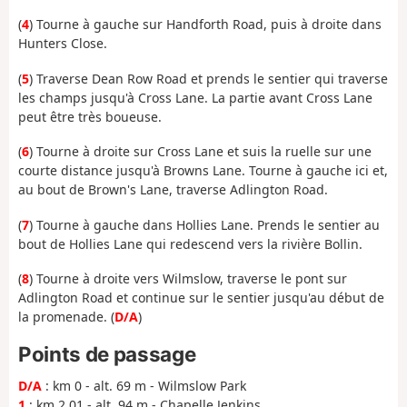
(
4
) Tourne à gauche sur Handforth Road, puis à droite dans
Hunters Close.
(
5
) Traverse Dean Row Road et prends le sentier qui traverse
les champs jusqu'à Cross Lane. La partie avant Cross Lane
peut être très boueuse.
(
6
) Tourne à droite sur Cross Lane et suis la ruelle sur une
courte distance jusqu'à Browns Lane. Tourne à gauche ici et,
au bout de Brown's Lane, traverse Adlington Road.
(
7
) Tourne à gauche dans Hollies Lane. Prends le sentier au
bout de Hollies Lane qui redescend vers la rivière Bollin.
(
8
) Tourne à droite vers Wilmslow, traverse le pont sur
Adlington Road et continue sur le sentier jusqu'au début de
la promenade. (
D/A
)
Points de passage
D/A
: km 0 - alt. 69 m - Wilmslow Park
1
: km 2.01 - alt. 94 m - Chapelle Jenkins