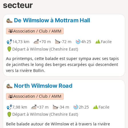
secteur
De Wilmslow à Mottram Hall
Association / Club / AMM
14,73 km
+70 m
-72 m
4h 25
Facile
Départ à Wilmslow (Cheshire East)
Au printemps, cette balade est super sympa avec ses tapis
de jacinthes le long des berges escarpées qui descendent
vers la rivière Bollin.
North Wilmslow Road
Association / Club / AMM
7,98 km
+37 m
-34 m
2h 25
Facile
Départ à Wilmslow (Cheshire East)
Belle balade autour de Wilmslow et à travers la rivière