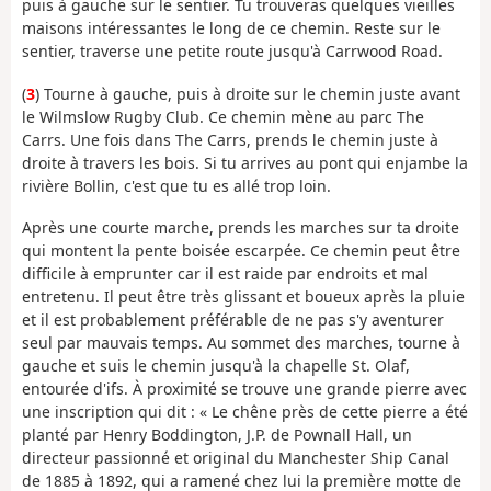
puis à gauche sur le sentier. Tu trouveras quelques vieilles
maisons intéressantes le long de ce chemin. Reste sur le
sentier, traverse une petite route jusqu'à Carrwood Road.
(
3
) Tourne à gauche, puis à droite sur le chemin juste avant
le Wilmslow Rugby Club. Ce chemin mène au parc The
Carrs. Une fois dans The Carrs, prends le chemin juste à
droite à travers les bois. Si tu arrives au pont qui enjambe la
rivière Bollin, c'est que tu es allé trop loin.
Après une courte marche, prends les marches sur ta droite
qui montent la pente boisée escarpée. Ce chemin peut être
difficile à emprunter car il est raide par endroits et mal
entretenu. Il peut être très glissant et boueux après la pluie
et il est probablement préférable de ne pas s'y aventurer
seul par mauvais temps. Au sommet des marches, tourne à
gauche et suis le chemin jusqu'à la chapelle St. Olaf,
entourée d'ifs. À proximité se trouve une grande pierre avec
une inscription qui dit : « Le chêne près de cette pierre a été
planté par Henry Boddington, J.P. de Pownall Hall, un
directeur passionné et original du Manchester Ship Canal
de 1885 à 1892, qui a ramené chez lui la première motte de