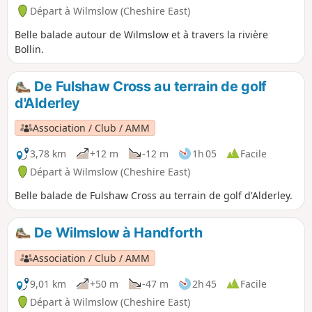
Départ à Wilmslow (Cheshire East)
Belle balade autour de Wilmslow et à travers la rivière
Bollin.
De Fulshaw Cross au terrain de golf
d'Alderley
Association / Club / AMM
3,78 km
+12 m
-12 m
1h 05
Facile
Départ à Wilmslow (Cheshire East)
Belle balade de Fulshaw Cross au terrain de golf d'Alderley.
De Wilmslow à Handforth
Association / Club / AMM
9,01 km
+50 m
-47 m
2h 45
Facile
Départ à Wilmslow (Cheshire East)