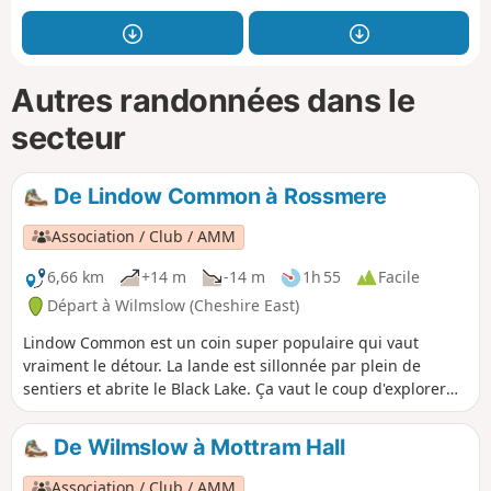
Autres randonnées dans le
secteur
De Lindow Common à Rossmere
Association / Club / AMM
6,66 km
+14 m
-14 m
1h 55
Facile
Départ à Wilmslow (Cheshire East)
Lindow Common est un coin super populaire qui vaut
vraiment le détour. La lande est sillonnée par plein de
sentiers et abrite le Black Lake. Ça vaut le coup d'explorer
les zones loin du Black Lake, où on trouve des petites mares
et des étendues de bruyère. Beaucoup de travaux de
De Wilmslow à Mottram Hall
conservation sont en cours sur la lande pour garder son
aspect ouvert et protéger la faune et la flore. Elle est classée
Association / Club / AMM