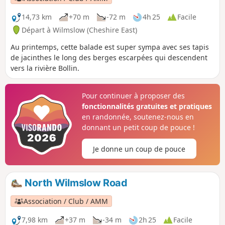
site d'intérêt scientifique particulier.
14,73 km
+70 m
-72 m
4h 25
Facile
Départ à Wilmslow (Cheshire East)
Au printemps, cette balade est super sympa avec ses tapis
de jacinthes le long des berges escarpées qui descendent
vers la rivière Bollin.
Pour continuer à proposer des
fonctionnalités gratuites et pratiques
en randonnée, soutenez-nous en
donnant un petit coup de pouce !
Je donne un coup de pouce
North Wilmslow Road
Association / Club / AMM
7,98 km
+37 m
-34 m
2h 25
Facile