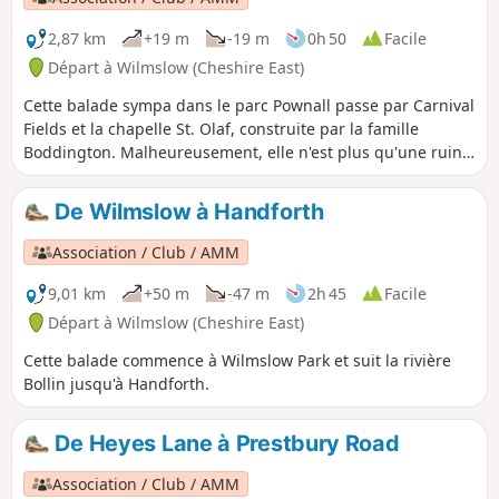
2,87 km
+19 m
-19 m
0h 50
Facile
Départ à Wilmslow (Cheshire East)
Cette balade sympa dans le parc Pownall passe par Carnival
Fields et la chapelle St. Olaf, construite par la famille
Boddington. Malheureusement, elle n'est plus qu'une ruine
aujourd'hui. Une partie de cet itinéraire suit des sentiers
publics à travers le parc Pownall, qui sont maintenant
De Wilmslow à Handforth
plutôt des ruelles dans le quartier.
Association / Club / AMM
9,01 km
+50 m
-47 m
2h 45
Facile
Départ à Wilmslow (Cheshire East)
Cette balade commence à Wilmslow Park et suit la rivière
Bollin jusqu'à Handforth.
De Heyes Lane à Prestbury Road
Association / Club / AMM