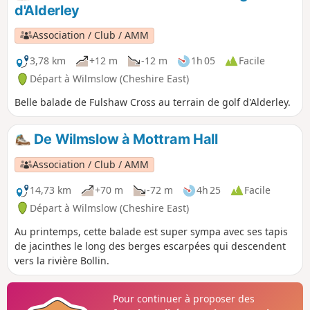
d'Alderley
Association / Club / AMM
3,78 km
+12 m
-12 m
1h 05
Facile
Départ à Wilmslow (Cheshire East)
Belle balade de Fulshaw Cross au terrain de golf d'Alderley.
De Wilmslow à Mottram Hall
Association / Club / AMM
14,73 km
+70 m
-72 m
4h 25
Facile
Départ à Wilmslow (Cheshire East)
Au printemps, cette balade est super sympa avec ses tapis
de jacinthes le long des berges escarpées qui descendent
vers la rivière Bollin.
Pour continuer à proposer des