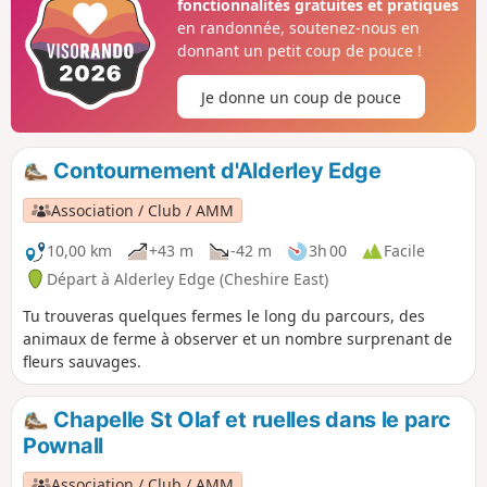
fonctionnalités gratuites et pratiques
en randonnée, soutenez-nous en
donnant un petit coup de pouce !
Je donne un coup de pouce
Contournement d'Alderley Edge
Association / Club / AMM
10,00 km
+43 m
-42 m
3h 00
Facile
Départ à Alderley Edge (Cheshire East)
Tu trouveras quelques fermes le long du parcours, des
animaux de ferme à observer et un nombre surprenant de
fleurs sauvages.
Chapelle St Olaf et ruelles dans le parc
Pownall
Association / Club / AMM