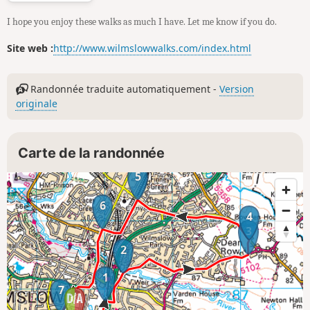
I hope you enjoy these walks as much I have. Let me know if you do.
Site web :
http://www.wilmslowwalks.com/index.html
Randonnée traduite automatiquement -
Version
originale
Carte de la randonnée
5
6
4
3
2
1
7