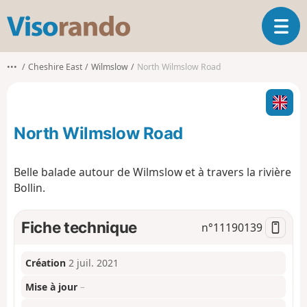
V
O
i
u
s
v
o
•••
Cheshire East
Wilmslow
North Wilmslow Road
r
r
i
a
r
n
l
d
North Wilmslow Road
a
o
n
a
Belle balade autour de Wilmslow et à travers la rivière
v
Bollin.
i
g
a
Fiche technique
n°
11190139
t
i
o
Création
2 juil. 2021
n
Mise à jour
–