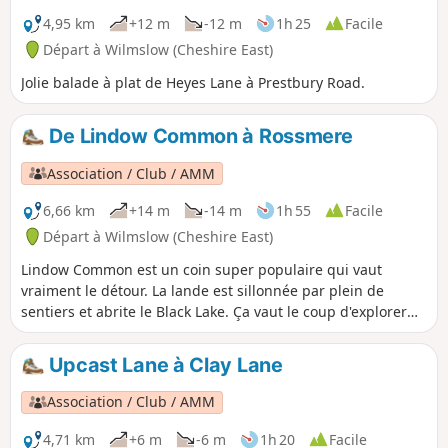
4,95 km
+12 m
-12 m
1h 25
Facile
Départ à Wilmslow (Cheshire East)
Jolie balade à plat de Heyes Lane à Prestbury Road.
De Lindow Common à Rossmere
Association / Club / AMM
6,66 km
+14 m
-14 m
1h 55
Facile
Départ à Wilmslow (Cheshire East)
Lindow Common est un coin super populaire qui vaut
vraiment le détour. La lande est sillonnée par plein de
sentiers et abrite le Black Lake. Ça vaut le coup d'explorer
les zones loin du Black Lake, où on trouve des petites mares
et des étendues de bruyère. Beaucoup de travaux de
Upcast Lane à Clay Lane
conservation sont en cours sur la lande pour garder son
aspect ouvert et protéger la faune et la flore. Elle est classée
Association / Club / AMM
site d'intérêt scientifique particulier.
4,71 km
+6 m
-6 m
1h 20
Facile