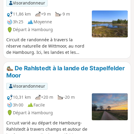
Visorandonneur
11,86 km
+9 m
-9 m
3h 25
Moyenne
Départ à Hambourg
Circuit de randonnée à travers la
réserve naturelle de Wittmoor, au nord
de Hambourg. Ici, les landes et les
marais alternent avec les forêts et les
prairies. Le point fort de la balade, c'est
De Rahlstedt à la lande de Stapelfelder
le chemin entre les marais, sur un
Moor
ancien remblai de chemin de fer, qui
mène au grand lac marécageux. Comme
Visorandonneur
on fait un huit à travers la réserve
naturelle pour relier la partie nord à la
10,31 km
+20 m
-20 m
partie sud, on emprunte même deux
3h 00
Facile
fois ce joli chemin.
Départ à Hambourg
Circuit varié au départ de Hambourg-
Rahlstedt à travers champs et autour de