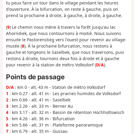
tu peux faire un tour dans le village pendant les heures
d'ouverture. À la bifurcation, on reste à gauche, puis on
prend la prochaine à droite, à gauche, à droite, à gauche.
(
9
) Le chemin nous mène à travers la forêt jusqu'au lac
Ahorndiek, que nous contournons à moitié. Nous suivons
ensuite le Pastorenstieg vers l'ouest pour revenir au village-
musée (
8
). À la prochaine bifurcation, nous restons à
gauche et longeons le Saselbek, que nous traversons, puis
restons à droite, tournons deux fois à droite et à gauche
pour revenir à la station de métro Volksdorf (
D/A
).
Points de passage
D/A
: km 0 - alt. 43 m - Station de métro Volksdorf
1
: km 0.27 - alt. 41 m - Les prairies humides de Volksdorf
2
: km 0.66 - alt. 41 m - Saselbek
3
: km 2.26 - alt. 33 m - Berner Au
4
: km 3.17 - alt. 32 m - Bassin de rétention Hochholtswisch
5
: km 4.26 - alt. 36 m - Bifurcation
6
: km 5.66 - alt. 31 m - Plateforme panoramique
7
: km 6.79 - alt. 35 m - Gussau