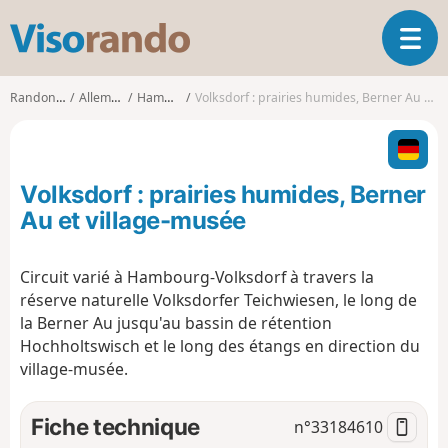
V
O
i
u
s
v
o
Randonnées
Allemagne
Hambourg
Volksdorf : prairies humides, Berner Au et village-musée
r
r
i
a
r
n
l
d
Volksdorf : prairies humides, Berner
a
o
n
Au et village-musée
a
v
Circuit varié à Hambourg-Volksdorf à travers la
i
réserve naturelle Volksdorfer Teichwiesen, le long de
g
a
la Berner Au jusqu'au bassin de rétention
t
Hochholtswisch et le long des étangs en direction du
i
village-musée.
o
n
Fiche technique
n°
33184610