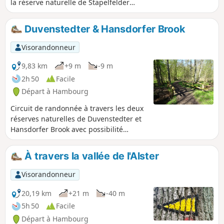
la réserve naturelle de Stapelfelder
Moor. On y observe souvent des
chevreuils, des lièvres, des grues et des
Duvenstedter & Hansdorfer Brook
oies.
Visorandonneur
9,83 km
+9 m
-9 m
2h 50
Facile
Départ à Hambourg
Circuit de randonnée à travers les deux
réserves naturelles de Duvenstedter et
Hansdorfer Brook avec possibilité
d'observer des oiseaux et des animaux
sauvages. Même des hiboux grand-duc
À travers la vallée de l'Alster
et des grues nichent ici.
Visorandonneur
20,19 km
+21 m
-40 m
5h 50
Facile
Départ à Hambourg