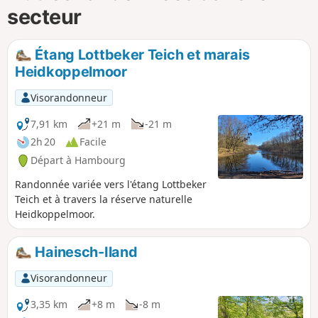
secteur
Étang Lottbeker Teich et marais
Heidkoppelmoor
Visorandonneur
7,91 km
+21 m
-21 m
2h 20
Facile
Départ à Hambourg
Randonnée variée vers l'étang Lottbeker
Teich et à travers la réserve naturelle
Heidkoppelmoor.
Hainesch-Iland
Visorandonneur
3,35 km
+8 m
-8 m