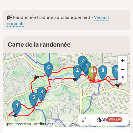
Randonnée traduite automatiquement -
Version
originale
Carte de la randonnée
7
1
6
9
2
8
3
5
4
3D
NOUVEAU
A
OpenStreetMap -
Attributions
ff