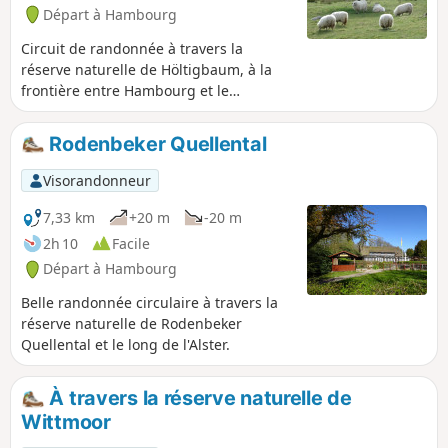
Départ à Hambourg
Circuit de randonnée à travers la
réserve naturelle de Höltigbaum, à la
frontière entre Hambourg et le
Schleswig-Holstein. En chemin, vous
traverserez des pâturages où vous
Rodenbeker Quellental
pourrez rencontrer des vaches Galloway
et des moutons.
Visorandonneur
7,33 km
+20 m
-20 m
2h 10
Facile
Départ à Hambourg
Belle randonnée circulaire à travers la
réserve naturelle de Rodenbeker
Quellental et le long de l'Alster.
À travers la réserve naturelle de
Wittmoor