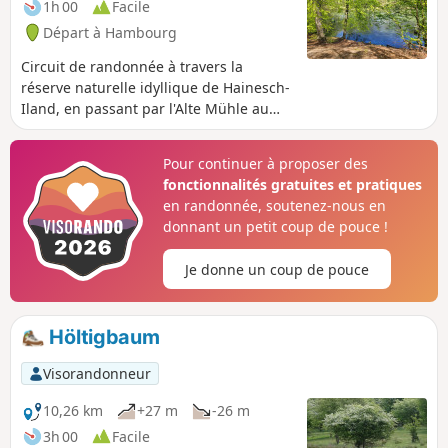
1h 00
Facile
Départ à Hambourg
Circuit de randonnée à travers la
réserve naturelle idyllique de Hainesch-
Iland, en passant par l'Alte Mühle au
bord de l'étang du moulin.
Pour continuer à proposer des
fonctionnalités gratuites et pratiques
en randonnée, soutenez-nous en
donnant un petit coup de pouce !
Je donne un coup de pouce
Höltigbaum
Visorandonneur
10,26 km
+27 m
-26 m
3h 00
Facile