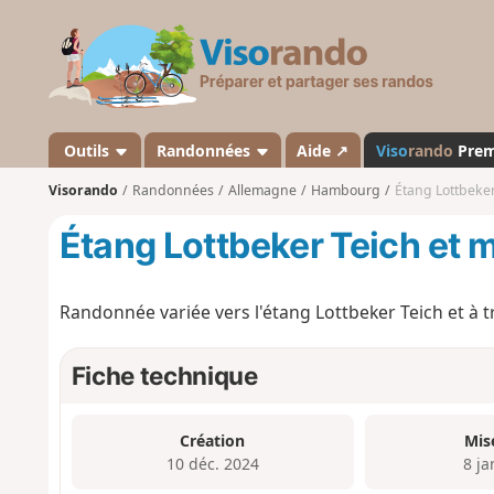
V
i
s
o
r
a
Outils
Randonnées
Aide ↗
Viso
rando
Pre
n
Visorando
Randonnées
Allemagne
Hambourg
Étang Lottbeke
d
o
Étang Lottbeker Teich et
Randonnée variée vers l'étang Lottbeker Teich et à 
Fiche technique
Création
Mis
10 déc. 2024
8 ja