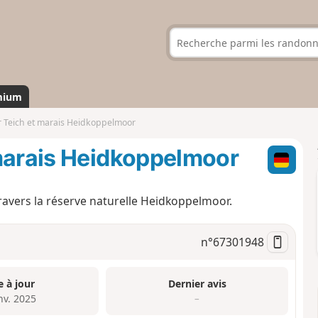
mium
r Teich et marais Heidkoppelmoor
 marais Heidkoppelmoor
travers la réserve naturelle Heidkoppelmoor.
n°
67301948
e à jour
Dernier avis
nv. 2025
–