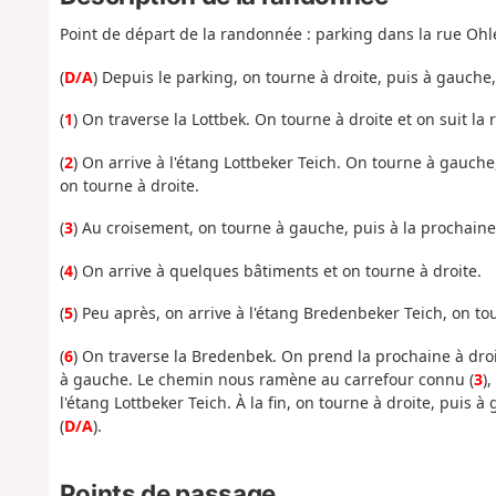
Point de départ de la randonnée : parking dans la rue Oh
(
D/A
) Depuis le parking, on tourne à droite, puis à gauche,
(
1
) On traverse la Lottbek. On tourne à droite et on suit la r
(
2
) On arrive à l'étang Lottbeker Teich. On tourne à gauche, o
on tourne à droite.
(
3
) Au croisement, on tourne à gauche, puis à la prochain
(
4
) On arrive à quelques bâtiments et on tourne à droite.
(
5
) Peu après, on arrive à l'étang Bredenbeker Teich, on t
(
6
) On traverse la Bredenbek. On prend la prochaine à droi
à gauche. Le chemin nous ramène au carrefour connu (
3
)
l'étang Lottbeker Teich. À la fin, on tourne à droite, pui
(
D/A
).
Points de passage