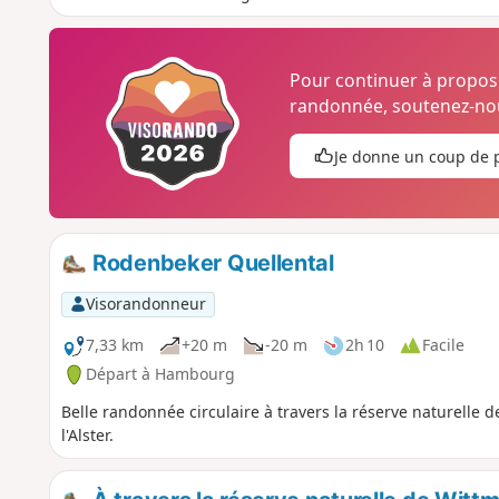
Pour continuer à propo
randonnée, soutenez-nou
Je donne un coup de 
Rodenbeker Quellental
Visorandonneur
7,33 km
+20 m
-20 m
2h 10
Facile
Départ à Hambourg
Belle randonnée circulaire à travers la réserve naturelle 
l'Alster.