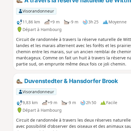
À travers la réserve naturelle de Witt
Visorandonneur
11,86 km
+9 m
-9 m
3h 25
Moyenne
Départ à Hambourg
Circuit de randonnée à travers la réserve naturelle de Wit
landes et les marais alternent avec les forêts et les prairies
chemin entre les marais, sur un ancien remblai de chemin
marécageux. Comme on fait un huit à travers la réserve natu
partie sud, on emprunte même deux fois ce joli chemin.
Duvenstedter & Hansdorfer Brook
Visorandonneur
9,83 km
+9 m
-9 m
2h 50
Facile
Départ à Hambourg
Circuit de randonnée à travers les deux réserves naturell
avec possibilité d'observer des oiseaux et des animaux 