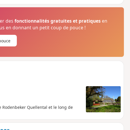
ser des
fonctionnalités gratuites et pratiques
en
s en donnant un petit coup de pouce !
pouce
de Rodenbeker Quellental et le long de