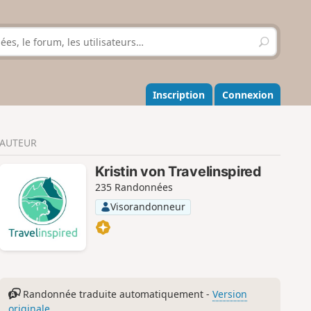
R
e
c
h
e
Inscription
Connexion
r
c
h
AUTEUR
e
r
Kristin von Travelinspired
235 Randonnées
Visorandonneur
Randonnée traduite automatiquement -
Version
originale