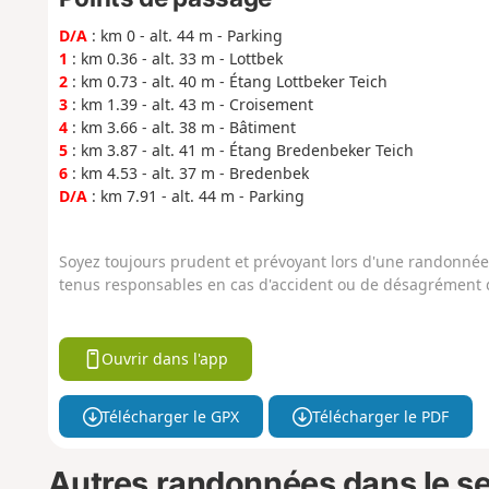
D/A
: km 0 - alt. 44 m - Parking
1
: km 0.36 - alt. 33 m - Lottbek
2
: km 0.73 - alt. 40 m - Étang Lottbeker Teich
3
: km 1.39 - alt. 43 m - Croisement
4
: km 3.66 - alt. 38 m - Bâtiment
5
: km 3.87 - alt. 41 m - Étang Bredenbeker Teich
6
: km 4.53 - alt. 37 m - Bredenbek
D/A
: km 7.91 - alt. 44 m - Parking
Soyez toujours prudent et prévoyant lors d'une randonnée. 
tenus responsables en cas d'accident ou de désagrément q
Ouvrir dans l'app
Télécharger le GPX
Télécharger le PDF
Autres randonnées dans le s