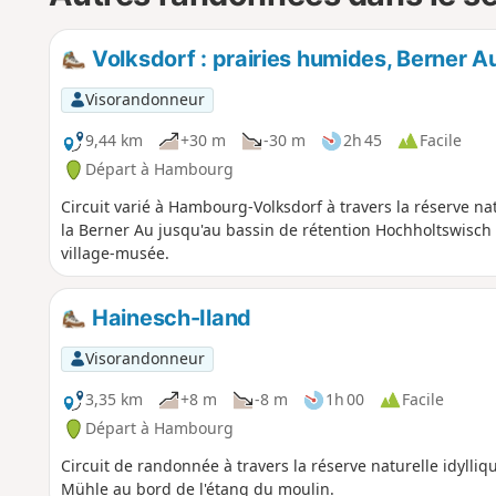
Volksdorf : prairies humides, Berner A
Visorandonneur
9,44 km
+30 m
-30 m
2h 45
Facile
Départ à Hambourg
Circuit varié à Hambourg-Volksdorf à travers la réserve na
la Berner Au jusqu'au bassin de rétention Hochholtswisch 
village-musée.
Hainesch-Iland
Visorandonneur
3,35 km
+8 m
-8 m
1h 00
Facile
Départ à Hambourg
Circuit de randonnée à travers la réserve naturelle idylliq
Mühle au bord de l'étang du moulin.