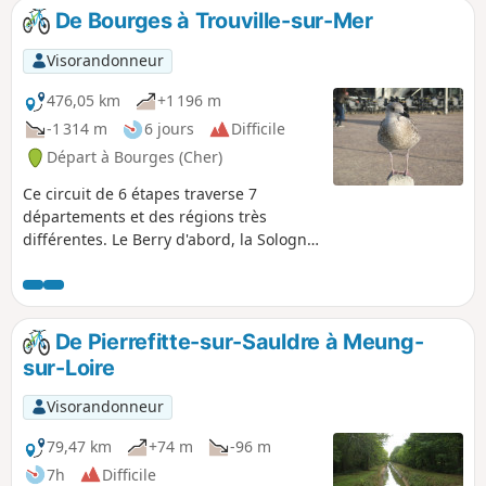
De Bourges à Trouville-sur-Mer
Visorandonneur
476,05 km
+1 196 m
-1 314 m
6 jours
Difficile
Départ à Bourges (Cher)
Ce circuit de 6 étapes traverse 7
départements et des régions très
différentes. Le Berry d'abord, la Sologne
ensuite, sur des chemins ruraux et de
randonnées, entre les nombreux
domaines privés. Passage transitoire
sur "La Loire à Vélo", avant les plaines
De Pierrefitte-sur-Sauldre à Meung-
de la Beauce et leurs mégalithes, suivi
sur-Loire
du Parc National Régional du Perche. La
Normandie pour continuer, avec un
Visorandonneur
parcours plus accidenté, qui se termine
Promenade Savignac, sur les mythiques
79,47 km
+74 m
-96 m
planches de la plage de Trouville-sur-
7h
Difficile