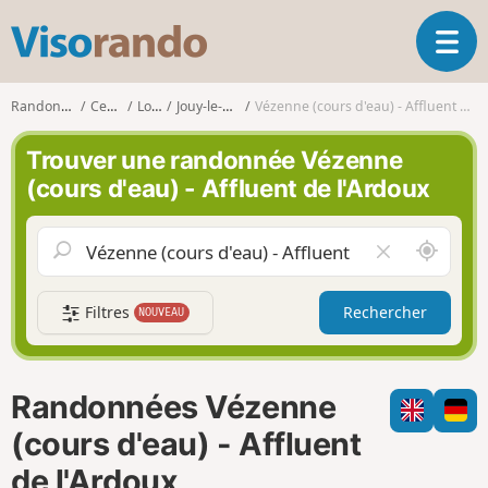
V
O
i
u
s
v
o
Randonnées
Centre
Loiret
Jouy-le-Potier
Vézenne (cours d'eau) - Affluent de l'Ardoux
r
r
i
a
Trouver une randonnée Vézenne
r
n
(cours d'eau) - Affluent de l'Ardoux
l
d
a
o
n
A
V
a
u
i
v
t
d
i
Filtres
Rechercher
NOUVEAU
o
e
g
u
r
a
r
l
t
d
e
i
Randonnées Vézenne
e
c
o
m
h
(cours d'eau) - Affluent
n
o
a
de l'Ardoux
i
m