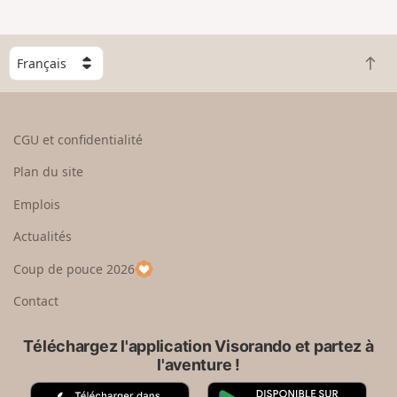
C
R
h
e
o
t
i
o
s
CGU et confidentialité
u
i
r
s
Plan du site
e
s
n
e
Emplois
h
z
Actualités
a
u
u
n
Coup de pouce 2026
t
p
a
Contact
y
s
Téléchargez l'application Visorando et partez à
l'aventure !
A
G