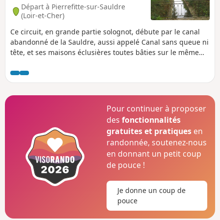
Mer.
Départ à Pierrefitte-sur-Sauldre
(Loir-et-Cher)
Ce circuit, en grande partie solognot, débute par le canal
abandonné de la Sauldre, aussi appelé Canal sans queue ni
tête, et ses maisons éclusières toutes bâties sur le même
plan. Les chemins se succèdent entre étangs, bois et forêts.
Ces lieux, parfois isolés, sont propices aux rencontres
fortuites avec chevreuils et sangliers. La traversée de la
Loire par le pont de Beaugency offre un magnifique
panorama.
Pour continuer à proposer
des
fonctionnalités
gratuites et pratiques
en
randonnée, soutenez-nous
en donnant un petit coup
de pouce !
Je donne un coup de
pouce