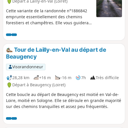
Départ à Lailly-en-Val (Loiret)
Cette variante de la randonnée n°1886842
emprunte essentiellement des chemins
forestiers et champêtres. Elle vous guidera
vers le moulin de Vezenne, situé dans un
cadre remarquable. Les forêts de feuillus,
essentiellement peuplées de châtaigniers
alternent avec les landes typiquement
Tour de Lailly-en-Val au départ de
solognotes, colonisées par les genêts. La
Beaugency
Vezenne est un joli ruisseau se fondant dans
la verdure.
Visorandonneur
28,28 km
+16 m
-16 m
7h
Très difficile
Départ à Beaugency (Loiret)
Cette boucle au départ de Beaugency est moitié en Val-de-
Loire, moitié en Sologne. Elle se déroule en grande majorité
sur des chemins tranquilles et assez peu fréquentés.