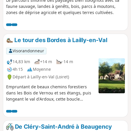
Le parcours sillonne des paysages bien solognots avec sa
faune sauvage, landes à genêts, bois, parcs à moutons,
zones de déprise agricole et quelques terres cultivées.
Le tour des Bordes à Lailly-en-Val
Visorandonneur
14,83 km
+14 m
-14 m
4h 15
Moyenne
Départ à Lailly-en-Val (Loiret)
Empruntant de beaux chemins forestiers
dans les Bois de Vernou et ses étangs, puis
longeant le val d'Ardoux, cette boucle
permet de découvrir les moulins de
Vezenne, puis de Chaffin, témoins d'une
riche activité d'autrefois.
De Cléry-Saint-André à Beaugency