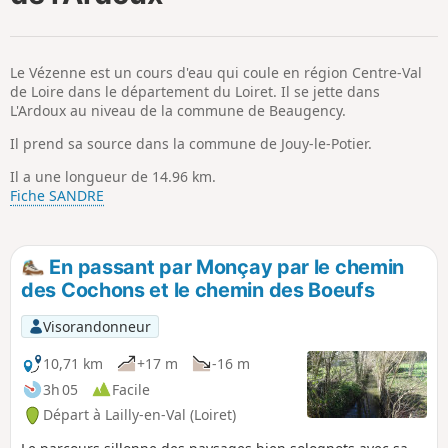
p
Le Vézenne est un cours d'eau qui coule en région Centre-Val
de Loire dans le département du Loiret. Il se jette dans
L'Ardoux au niveau de la commune de Beaugency.
Il prend sa source dans la commune de Jouy-le-Potier.
Il a une longueur de 14.96 km.
Fiche SANDRE
En passant par Monçay par le chemin
des Cochons et le chemin des Boeufs
Visorandonneur
10,71 km
+17 m
-16 m
3h 05
Facile
Départ à Lailly-en-Val (Loiret)