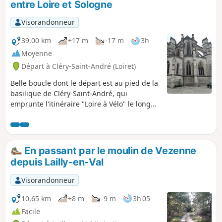
entre Loire et Sologne
Visorandonneur
39,00 km
+17 m
-17 m
3h
Moyenne
Départ à Cléry-Saint-André (Loiret)
Belle boucle dont le départ est au pied de la
basilique de Cléry-Saint-André, qui
emprunte l'itinéraire "Loire à Vélo" le long
du fleuve royal. Deux villes remarquables
par leur histoire sont traversées, Meung-
sur-Loire et Beaugency. Au retour, la
randonnée emprunte le GR®3 au cœur de la
En passant par le moulin de Vezenne
Sologne Orléanaise.
depuis Lailly-en-Val
Visorandonneur
10,65 km
+8 m
-9 m
3h 05
Facile