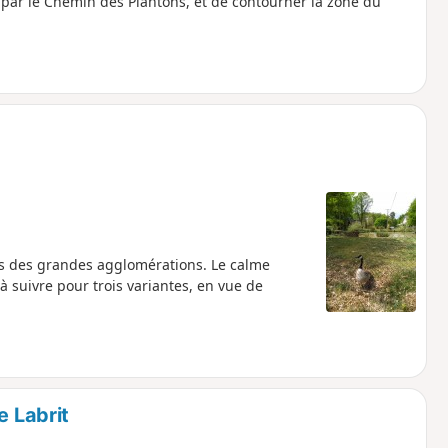
e par le Chemin des Plantons, et de contourner la zone du
rs des grandes agglomérations. Le calme
à suivre pour trois variantes, en vue de
e Labrit