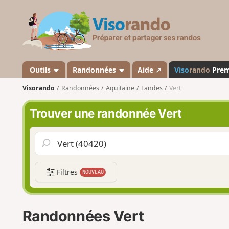
V
i
s
o
r
a
Outils
Randonnées
Aide ↗
Viso
rando
Pre
n
Visorando
Randonnées
Aquitaine
Landes
Vert
d
o
Trouver une randonnée Vert
Filtres
NOUVEAU
Randonnées Vert