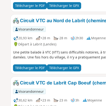
Télécharger le PDF
Télécharger le GPX
Circuit VTC au Nord de Labrit (chemins
Visorandonneur
20,93 km
+28 m
-28 m
2h30
Moyenne
Départ à Labrit (Landes)
Une petite balade à VTC (VTT) sans difficultés notoires, à t
damées. Une fois hors du village, il n'y a pratiquement pa
Télécharger le PDF
Télécharger le GPX
Circuit VTC de Labrit Cap Boeuf (chemi
Visorandonneur
30,62 km
+23 m
-23 m
3h
Moyenne