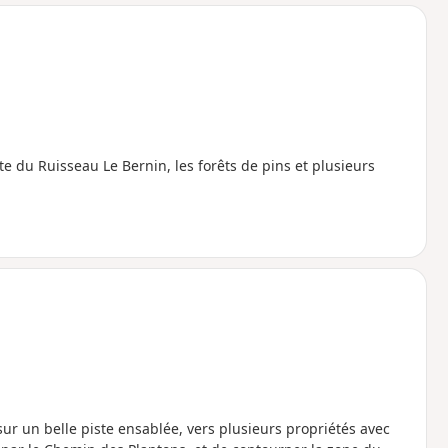
o
a
i
m
p
oite du Ruisseau Le Bernin, les forêts de pins et plusieurs
 sur un belle piste ensablée, vers plusieurs propriétés avec