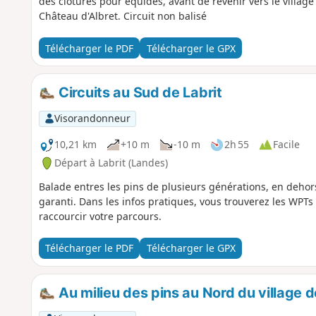
des clôtures pour équidés, avant de revenir vers le villag
Château d'Albret. Circuit non balisé
Télécharger le PDF
Télécharger le GPX
Circuits au Sud de Labrit
Visorandonneur
10,21 km
+10 m
-10 m
2h 55
Facile
Départ à Labrit (Landes)
Balade entres les pins de plusieurs générations, en deho
garanti. Dans les infos pratiques, vous trouverez les WPTs 
raccourcir votre parcours.
Télécharger le PDF
Télécharger le GPX
Au milieu des pins au Nord du village d