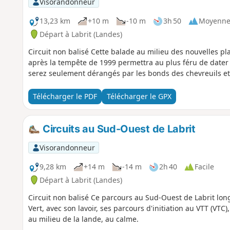
Visorandonneur
13,23 km
+10 m
-10 m
3h 50
Moyenn
Départ à Labrit (Landes)
Circuit non balisé Cette balade au milieu des nouvelles pla
après la tempête de 1999 permettra au plus féru de dater 
serez seulement dérangés par les bonds des chevreuils et l
Télécharger le PDF
Télécharger le GPX
Circuits au Sud-Ouest de Labrit
Visorandonneur
9,28 km
+14 m
-14 m
2h 40
Facile
Départ à Labrit (Landes)
Circuit non balisé Ce parcours au Sud-Ouest de Labrit longe
Vert, avec son lavoir, ses parcours d'initiation au VTT (VTC)
au milieu de la lande, au calme.