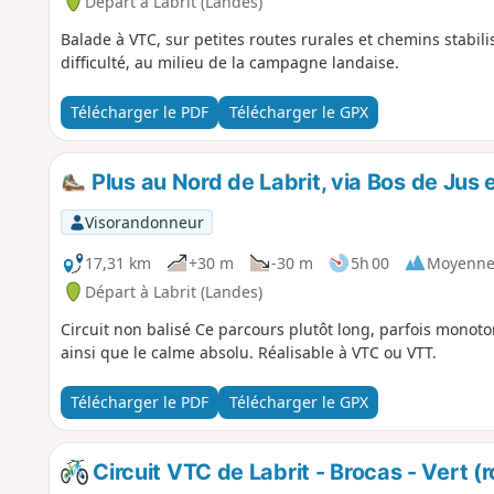
Départ à Labrit (Landes)
Balade à VTC, sur petites routes rurales et chemins stabil
difficulté, au milieu de la campagne landaise.
Télécharger le PDF
Télécharger le GPX
Plus au Nord de Labrit, via Bos de Jus e
Visorandonneur
17,31 km
+30 m
-30 m
5h 00
Moyenn
Départ à Labrit (Landes)
Circuit non balisé Ce parcours plutôt long, parfois monotone
ainsi que le calme absolu. Réalisable à VTC ou VTT.
Télécharger le PDF
Télécharger le GPX
Circuit VTC de Labrit - Brocas - Vert (