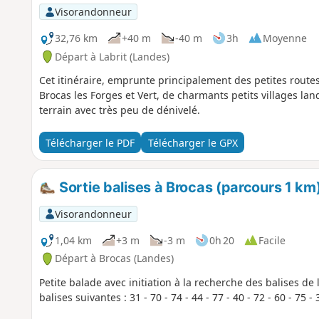
Visorandonneur
32,76 km
+40 m
-40 m
3h
Moyenne
Départ à Labrit (Landes)
Cet itinéraire, emprunte principalement des petites route
Brocas les Forges et Vert, de charmants petits villages lan
terrain avec très peu de dénivelé.
Télécharger le PDF
Télécharger le GPX
Sortie balises à Brocas (parcours 1 km
Visorandonneur
1,04 km
+3 m
-3 m
0h 20
Facile
Départ à Brocas (Landes)
Petite balade avec initiation à la recherche des balises de
balises suivantes : 31 - 70 - 74 - 44 - 77 - 40 - 72 - 60 - 75 - 