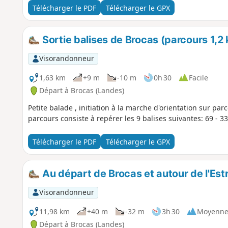
Télécharger le PDF
Télécharger le GPX
Sortie balises de Brocas (parcours 1,2
Visorandonneur
1,63 km
+9 m
-10 m
0h 30
Facile
Départ à Brocas (Landes)
Petite balade , initiation à la marche d'orientation sur pa
parcours consiste à repérer les 9 balises suivantes: 69 - 33 -
Télécharger le PDF
Télécharger le GPX
Au départ de Brocas et autour de l'Est
Visorandonneur
11,98 km
+40 m
-32 m
3h 30
Moyenn
Départ à Brocas (Landes)