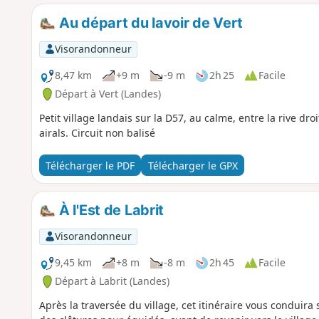
Au départ du lavoir de Vert
Visorandonneur
8,47 km
+9 m
-9 m
2h 25
Facile
Départ à Vert (Landes)
Petit village landais sur la D57, au calme, entre la rive dr
airals. Circuit non balisé
Télécharger le PDF
Télécharger le GPX
À l'Est de Labrit
Visorandonneur
9,45 km
+8 m
-8 m
2h 45
Facile
Départ à Labrit (Landes)
Après la traversée du village, cet itinéraire vous conduira