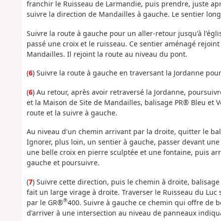
franchir le Ruisseau de Larmandie, puis prendre, juste aprè
suivre la direction de Mandailles à gauche. Le sentier long
Suivre la route à gauche pour un aller-retour jusqu'à l'égli
passé une croix et le ruisseau. Ce sentier aménagé rejoint 
Mandailles. Il rejoint la route au niveau du pont.
(
6
)
Suivre la route à gauche en traversant la Jordanne pour 
(
6
) Au retour, après avoir retraversé la Jordanne, poursuivre
et la Maison de Site de Mandailles, balisage PR® Bleu et V
route et la suivre à gauche.
Au niveau d'un chemin arrivant par la droite, quitter le b
Ignorer, plus loin, un sentier à gauche, passer devant une 
une belle croix en pierre sculptée et une fontaine, puis ar
gauche et poursuivre.
(
7
) Suivre cette direction, puis le chemin à droite, balisag
fait un large virage à droite. Traverser le Ruisseau du Lu
®
par le GR®
400. Suivre à gauche ce chemin qui offre de be
d'arriver à une intersection au niveau de panneaux indiqu