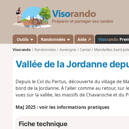
V
i
s
o
r
a
Outils
Randonnées
Aide ↗
Viso
rando
Pre
n
Visorando
Randonnées
Auvergne
Cantal
Mandailles-Saint-Juli
d
o
Vallée de la Jordanne depu
Depuis le Col du Pertus, découverte du village de M
bord de la Jordanne. À l'aller comme au retour, sur l
vues sur la vallée, les massifs de Chavaroche et du Pu
MaJ 2025 : voir les informations pratiques
Fiche technique