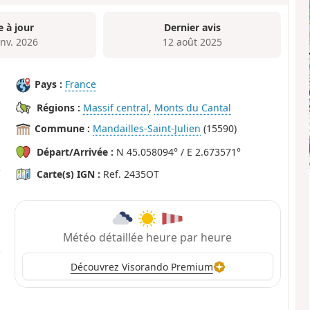
e à jour
Dernier avis
anv. 2026
12 août 2025
Pays :
France
Régions :
Massif central
,
Monts du Cantal
Commune :
Mandailles-Saint-Julien
(15590)
Départ/Arrivée :
N 45.058094° / E 2.673571°
Carte(s) IGN :
Ref. 2435OT
Météo détaillée heure par heure
Découvrez Visorando Premium