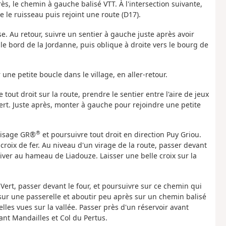
s, le chemin à gauche balisé VTT. À l'intersection suivante,
e le ruisseau puis rejoint une route (D17).
se. Au retour, suivre un sentier à gauche juste après avoir
le bord de la Jordanne, puis oblique à droite vers le bourg de
une petite boucle dans le village, en aller-retour.
 tout droit sur la route, p
rendre le sentier entre l'aire de jeux
ert.
Juste après, monter à gauche pour rejoindre une petite
®
alisage GR®
et poursuivre tout droit en direction Puy Griou.
croix de fer. Au niveau d'un virage de la route, passer devant
river au hameau de Liadouze. Laisser une belle croix sur la
e Vert, passer devant le four, et poursuivre sur ce chemin qui
c sur une passerelle et aboutir peu après sur un chemin balisé
lles vues sur la vallée. Passer près d'un réservoir avant
ant Mandailles et Col du Pertus.