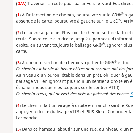
(
D/A
) Traverser la route pour partir vers le Nord-Est, dir
®
(
1
) À l'intersection de chemin, poursuivre sur le GR®
à ga
®
absent de la carte) poursuivre à gauche sur le GR®
. Arri
(
2
) Le suivre à gauche. Plus loin, le chemin sort de la forêt 
route. Suivre celle-ci à droite jusqu'au panneau d'informat
®
droite, en suivant toujours le balisage GR®
. Ignorer plu
carte.
®
(
3
) À une intersection de chemins, quitter le GR®
et tour
Ce chemin est bordé de beaux hêtres dont certains ont des fo
Au niveau d'un buron (étable dans un pré), obliquer à gau
balisage VTT en ignorant plus loin un sentier à droite en ép
échalier (nous sommes toujours sur le sentier VTT !).
Ce chemin creux, qui dessert des prés où paissent des vaches
S
(
4
) Le chemin fait un virage à droite en franchissant le Ru
appuyer à droite (balisage VTT3 et PR® Bleu). Continuer l
Larmandie.
(
5
) Dans ce hameau, aboutir sur une rue, au niveau d'un mé