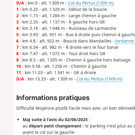
D/A
: km 0 - alt. 1 309 m -
Col du Pertus (1309 m)
1
: km 0.25 - alt. 1 329 m - Début de la boucle
2
: km 1.15 - alt. 1 284 m - Large chemin à gauche
3
: km 2.35 - alt. 1 137 m - À gauche hors GR
4
: km 3.18 - alt. 1 048 m - Ruisseau de Larmandie
5
: km 3.93 - alt. 951 m - Rue à droite puis chemin à gauch
6
: km 4.8 - alt. 922 m - Boucle dans Mandailles -
Jordanne (
7
: km 6.54 - alt. 982 m - À droite vers le four banal
8
: km 7.47 - alt. 1 072 m - Tout droit hors GR
9
: km 8.5 - alt. 1 205 m - Chemin à gauche hors balisage
10
: km 9.58 - alt. 1 256 m - Chemin à gauche
11
: km 11.03 - alt. 1 341 m - GR à droite
D/A
: km 13.33 - alt. 1 309 m -
Col du Pertus (1309 m)
Informations pratiques
Difficulté Moyenne plutôt Facile mais avec un bon dénivelé
MaJ suite à l'avis du 02/06/2025
:
au
départ petit changement :
le parking n'est plus au 
avant le col sur la gauche