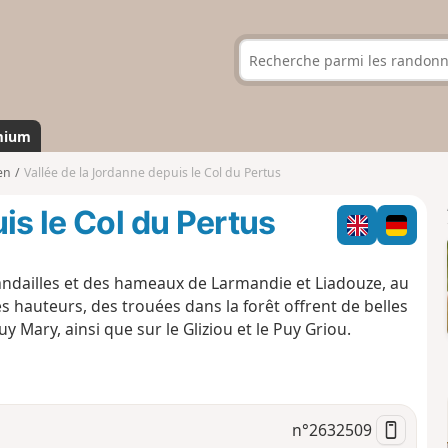
mium
en
Vallée de la Jordanne depuis le Col du Pertus
is le Col du Pertus
andailles et des hameaux de Larmandie et Liadouze, au
es hauteurs, des trouées dans la forêt offrent de belles
y Mary, ainsi que sur le Gliziou et le Puy Griou.
n°
2632509