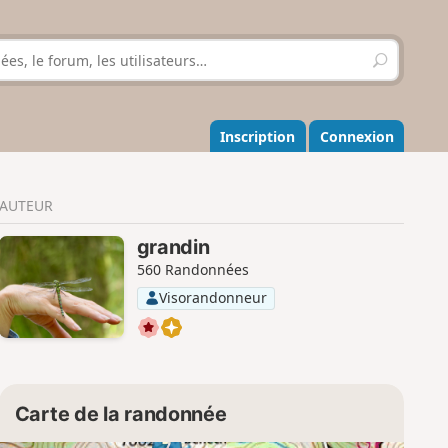
R
e
c
h
e
Inscription
Connexion
r
c
h
AUTEUR
e
r
grandin
560 Randonnées
Visorandonneur
Carte de la randonnée