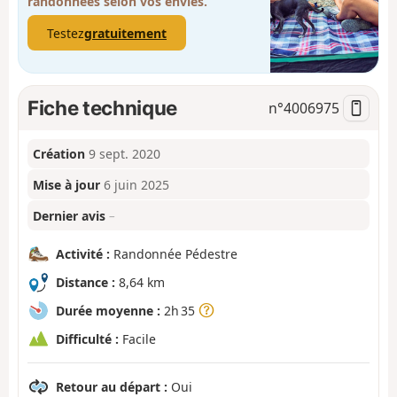
randonnées selon vos envies.
Testez
gratuitement
Fiche technique
n°
4006975
Création
9 sept. 2020
Mise à jour
6 juin 2025
Dernier avis
–
Activité :
Randonnée Pédestre
Distance :
8,64 km
Durée moyenne :
2h 35
Difficulté :
Facile
Retour au départ :
Oui