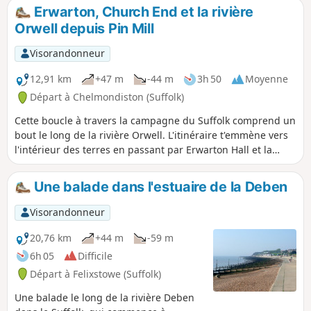
à visiter, avec une atmosphère un peu
la partie sud du Suffolk Coast Path et
Erwarton, Church End et la rivière
étrange.
suit la côte le long des estuaires de
Orwell depuis Pin Mill
l'Orwell et de la Stour. Le début de la
balade est marqué par les digues en
Visorandonneur
terre qui bordent le sentier. À partir de
Levington Creek, un autre chemin
12,91 km
+47 m
-44 m
3h 50
Moyenne
permet de visiter le Ship Inn, une
Départ à Chelmondiston (Suffolk)
auberge du XIIIe siècle, avant de
Cette boucle à travers la campagne du Suffolk comprend un
traverser Broke Hall Woods pour
bout le long de la rivière Orwell. L'itinéraire t'emmène vers
rejoindre le sentier officiel qui mène à
l'intérieur des terres en passant par Erwarton Hall et la
Ipswich.
belle église de Church End jusqu'aux rives de l'Orwell, d'où
tu peux voir les docks de Felixstowe. La balade continue
Une balade dans l'estuaire de la Deben
ensuite vers le nord le long de l'Orwell en suivant le Stout
and Orwell Walk.
Visorandonneur
20,76 km
+44 m
-59 m
6h 05
Difficile
Départ à Felixstowe (Suffolk)
Une balade le long de la rivière Deben