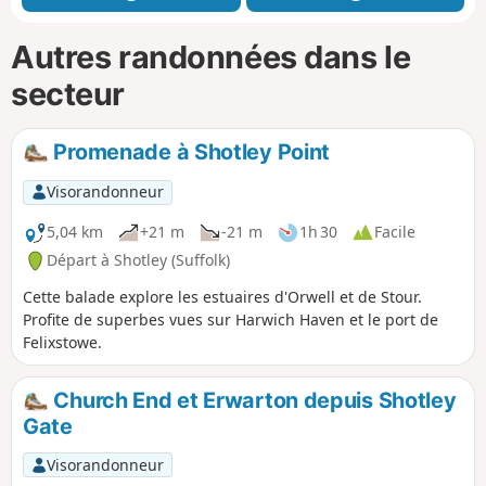
Autres randonnées dans le
secteur
Promenade à Shotley Point
Visorandonneur
5,04 km
+21 m
-21 m
1h 30
Facile
Départ à Shotley (Suffolk)
Cette balade explore les estuaires d'Orwell et de Stour.
Profite de superbes vues sur Harwich Haven et le port de
Felixstowe.
Church End et Erwarton depuis Shotley
Gate
Visorandonneur