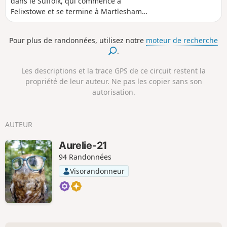
dans le Suffolk, qui commence à
Felixstowe et se termine à Martlesham.
Une belle balade le long de l'estuaire de
la Deben. Même si certaines parties
Pour plus de randonnées, utilisez notre
moteur de recherche
sont inaccessibles à cause de brèches
.
dans les digues, le mélange de chemins
riverains, de chemins de campagne et
Les descriptions et la trace GPS de ce circuit restent la
de sentiers offre un mélange idéal de
propriété de leur auteur. Ne pas les copier sans son
paysages qui fascinera tous les
autorisation.
promeneurs. Le pub May Bush est
l'endroit parfait pour faire une pause et
se rafraîchir, avec son emplacement
AUTEUR
imbattable au bord de la rivière.
Aurelie-21
94 Randonnées
Visorandonneur