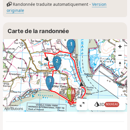
Randonnée traduite automatiquement -
Version
originale
Carte de la randonnée
1
2
3
3D
NOUVEAU
A
Attributions
ff
i
c