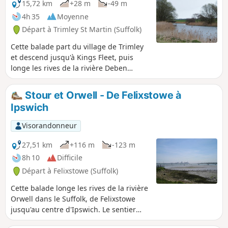
15,72 km
+28 m
-49 m
4h 35
Moyenne
Départ à Trimley St Martin (Suffolk)
Cette balade part du village de Trimley
et descend jusqu'à Kings Fleet, puis
longe les rives de la rivière Deben
jusqu'à Felixstowe Ferry, où se déroule
une vieille légende sur le Black Shuck,
Stour et Orwell - De Felixstowe à
qui est un élément marquant de cette
Ipswich
balade. Elle se poursuit par une
promenade côtière le long du front de
Visorandonneur
mer de Felixstowe jusqu'à l'embouchure
de la rivière Orwell, un point
27,51 km
+116 m
-123 m
stratégique pour se défendre contre les
8h 10
Difficile
ennemis qui tenteraient de remonter
Départ à Felixstowe (Suffolk)
l'estuaire. La clé de cette défense est le
fort de Languard, qui se dresse ici
Cette balade longe les rives de la rivière
depuis des siècles et a joué un rôle
Orwell dans le Suffolk, de Felixstowe
important dans les guerres mondiales
jusqu'au centre d'Ipswich. Le sentier
du XXe siècle. C'est un endroit fascinant
Stour and Orwell est une extension de