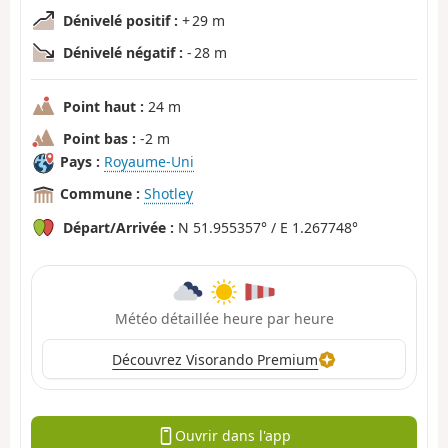
Dénivelé positif :
+ 29 m
Dénivelé négatif :
- 28 m
Point haut :
24 m
Point bas :
-2 m
Pays :
Royaume-Uni
Commune :
Shotley
Départ/Arrivée :
N 51.955357° / E 1.267748°
Météo détaillée heure par heure
Découvrez Visorando Premium
Ouvrir dans l'app