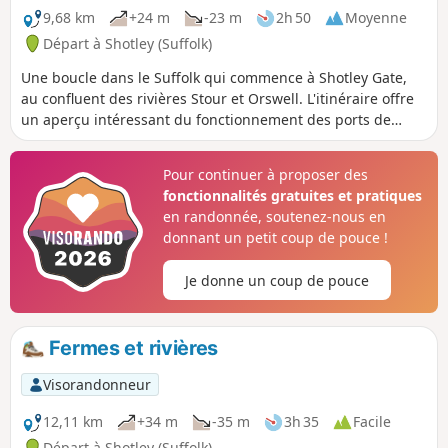
9,68 km
+24 m
-23 m
2h 50
Moyenne
Départ à Shotley (Suffolk)
Une boucle dans le Suffolk qui commence à Shotley Gate,
au confluent des rivières Stour et Orswell. L'itinéraire offre
un aperçu intéressant du fonctionnement des ports de
Felixstowe et Harwich, ainsi qu'une longue partie de la
Stour and Orwell Walk. La promenade longe le rivage sur
Pour continuer à proposer des
une grande partie du trajet, mais s'aventure à l'intérieur
fonctionnalités gratuites et pratiques
des terres via Church End et Erwarton Hall pour boucler la
en randonnée, soutenez-nous en
boucle.
donnant un petit coup de pouce !
Je donne un coup de pouce
Fermes et rivières
Visorandonneur
12,11 km
+34 m
-35 m
3h 35
Facile
Départ à Shotley (Suffolk)