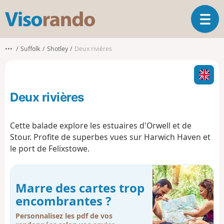
V
O
i
u
s
v
o
•••
Suffolk
Shotley
Deux rivières
r
r
i
a
r
n
l
d
Deux rivières
a
o
n
a
Cette balade explore les estuaires d'Orwell et de
v
Stour. Profite de superbes vues sur Harwich Haven et
i
le port de Felixstowe.
g
a
t
i
Marre des cartes trop
o
encombrantes ?
n
Personnalisez les pdf de vos