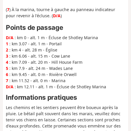
(
7
) À la marina, tourne à gauche au panneau indicateur
pour revenir à l'écluse. (
D/A
)
Points de passage
D/A
: km 0 - alt. 1 m - Écluse de Shotley Marina
1
: km 3.07 - alt. 1 m - Portail
2
: km 4 - alt. 28 m - Église
3
: km 6.06 - alt. 15 m - Cow Lane
4
: km 7.09 - alt. 20 m - Hill House Farm
5
: km 7.9 - alt. 24 m - Wades Lane
6
: km 9.45 - alt. 0 m - Rivière Orwell
7
: km 11.52 - alt. 0 m - Marina
D/A
: km 12.11 - alt. 1 m - Écluse de Shotley Marina
Informations pratiques
Les chemins et les sentiers peuvent être boueux après la
pluie. Le bétail paît souvent dans les marais, veuillez donc
tenir vos chiens en laisse. Certaines sections sont proches
d'eaux profondes. Cette promenade vous emmène sur des