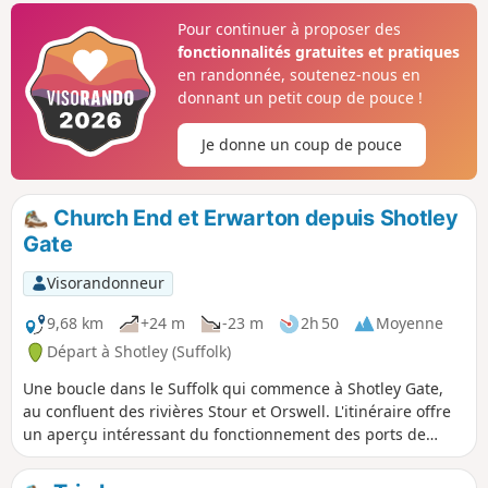
Pour continuer à proposer des
fonctionnalités gratuites et pratiques
en randonnée, soutenez-nous en
donnant un petit coup de pouce !
Je donne un coup de pouce
Church End et Erwarton depuis Shotley
Gate
Visorandonneur
9,68 km
+24 m
-23 m
2h 50
Moyenne
Départ à Shotley (Suffolk)
Une boucle dans le Suffolk qui commence à Shotley Gate,
au confluent des rivières Stour et Orswell. L'itinéraire offre
un aperçu intéressant du fonctionnement des ports de
Felixstowe et Harwich, ainsi qu'une longue partie de la
Stour and Orwell Walk. La promenade longe le rivage sur