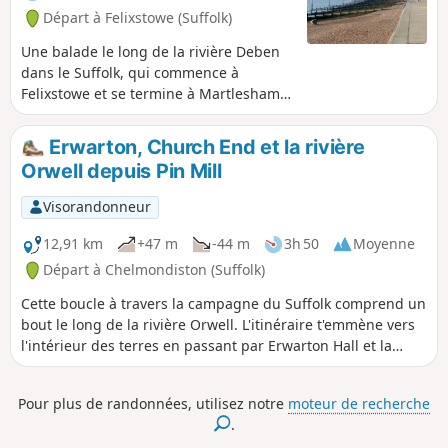
permet de visiter le Ship Inn, une
Départ à Felixstowe (Suffolk)
auberge du XIIIe siècle, avant de
traverser Broke Hall Woods pour
Une balade le long de la rivière Deben
rejoindre le sentier officiel qui mène à
dans le Suffolk, qui commence à
Ipswich.
Felixstowe et se termine à Martlesham.
Une belle balade le long de l'estuaire de
la Deben. Même si certaines parties
Erwarton, Church End et la rivière
sont inaccessibles à cause de brèches
Orwell depuis Pin Mill
dans les digues, le mélange de chemins
riverains, de chemins de campagne et
Visorandonneur
de sentiers offre un mélange idéal de
paysages qui fascinera tous les
12,91 km
+47 m
-44 m
3h 50
Moyenne
promeneurs. Le pub May Bush est
Départ à Chelmondiston (Suffolk)
l'endroit parfait pour faire une pause et
Cette boucle à travers la campagne du Suffolk comprend un
se rafraîchir, avec son emplacement
bout le long de la rivière Orwell. L'itinéraire t'emmène vers
imbattable au bord de la rivière.
l'intérieur des terres en passant par Erwarton Hall et la
belle église de Church End jusqu'aux rives de l'Orwell, d'où
tu peux voir les docks de Felixstowe. La balade continue
Pour plus de randonnées, utilisez notre
moteur de recherche
ensuite vers le nord le long de l'Orwell en suivant le Stout
.
and Orwell Walk.