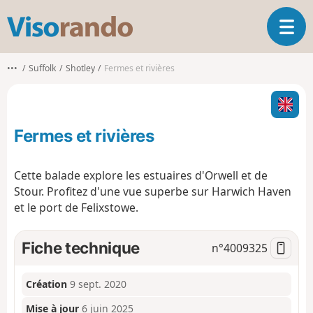
V
O
i
u
s
v
o
•••
Suffolk
Shotley
Fermes et rivières
r
r
i
a
r
n
l
d
Fermes et rivières
a
o
n
a
Cette balade explore les estuaires d'Orwell et de
v
Stour. Profitez d'une vue superbe sur Harwich Haven
i
et le port de Felixstowe.
g
a
t
Fiche technique
n°
4009325
i
o
n
Création
9 sept. 2020
Mise à jour
6 juin 2025