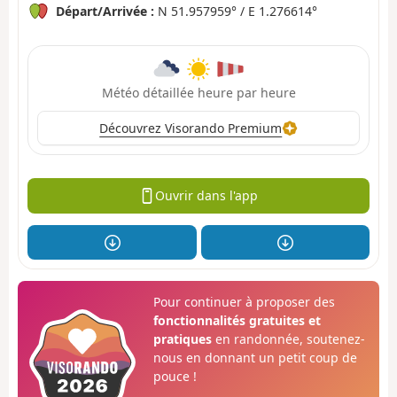
Départ/Arrivée :
N 51.957959° / E 1.276614°
Météo détaillée heure par heure
Découvrez Visorando Premium
Ouvrir dans l'app
Pour continuer à proposer des
fonctionnalités gratuites et
pratiques
en randonnée, soutenez-
nous en donnant un petit coup de
pouce !