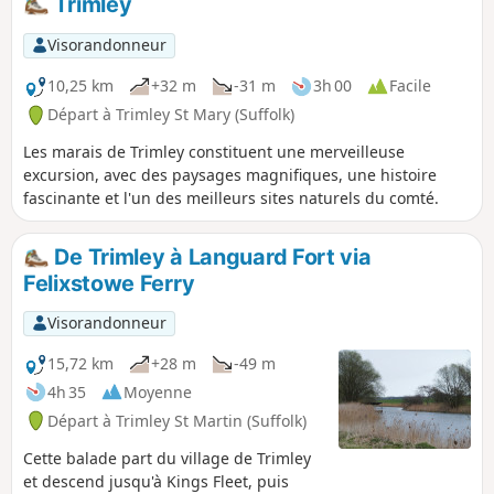
Trimley
une grande partie du trajet, mais s'aventure à l'intérieur
des terres via Church End et Erwarton Hall pour boucler la
Visorandonneur
boucle.
10,25 km
+32 m
-31 m
3h 00
Facile
Départ à Trimley St Mary (Suffolk)
Les marais de Trimley constituent une merveilleuse
excursion, avec des paysages magnifiques, une histoire
fascinante et l'un des meilleurs sites naturels du comté.
De Trimley à Languard Fort via
Felixstowe Ferry
Visorandonneur
15,72 km
+28 m
-49 m
4h 35
Moyenne
Départ à Trimley St Martin (Suffolk)
Cette balade part du village de Trimley
et descend jusqu'à Kings Fleet, puis