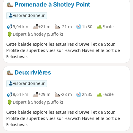
Promenade à Shotley Point
Visorandonneur
5,04 km
+21 m
-21 m
1h 30
Facile
Départ à Shotley (Suffolk)
Cette balade explore les estuaires d'Orwell et de Stour.
Profite de superbes vues sur Harwich Haven et le port de
Felixstowe.
Deux rivières
Visorandonneur
8,64 km
+29 m
-28 m
2h 35
Facile
Départ à Shotley (Suffolk)
Cette balade explore les estuaires d'Orwell et de Stour.
Profite de superbes vues sur Harwich Haven et le port de
Felixstowe.