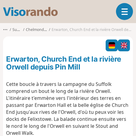
V
O
i
u
s
v
o
•••
Suffolk
Chelmondiston
Erwarton, Church End et la rivière Orwell depuis Pin Mill
r
r
i
a
r
n
l
d
Erwarton, Church End et la rivière
a
o
n
Orwell depuis Pin Mill
a
v
Cette boucle à travers la campagne du Suffolk
i
comprend un bout le long de la rivière Orwell.
g
a
L'itinéraire t'emmène vers l'intérieur des terres en
t
passant par Erwarton Hall et la belle église de Church
i
End jusqu'aux rives de l'Orwell, d'où tu peux voir les
o
docks de Felixstowe. La balade continue ensuite vers
n
le nord le long de l'Orwell en suivant le Stout and
Orwell Walk.