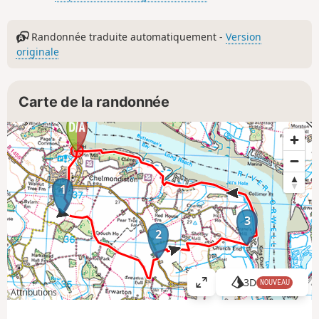
Randonnée traduite automatiquement -
Version
originale
Carte de la randonnée
1
3
2
3D
NOUVEAU
A
Attributions
ff
i