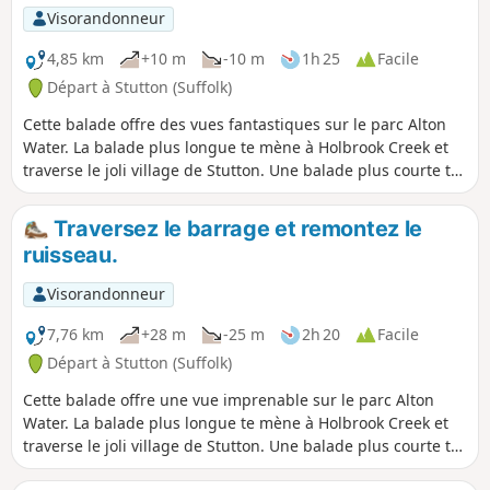
Visorandonneur
4,85 km
+10 m
-10 m
1h 25
Facile
Départ à Stutton (Suffolk)
Cette balade offre des vues fantastiques sur le parc Alton
Water. La balade plus longue te mène à Holbrook Creek et
traverse le joli village de Stutton. Une balade plus courte te
permet de visiter une réserve naturelle et le Tattingstone
Clifton Wonder, un bâtiment conçu pour tromper l'œil !
Traversez le barrage et remontez le
ruisseau.
Visorandonneur
7,76 km
+28 m
-25 m
2h 20
Facile
Départ à Stutton (Suffolk)
Cette balade offre une vue imprenable sur le parc Alton
Water. La balade plus longue te mène à Holbrook Creek et
traverse le joli village de Stutton. Une balade plus courte te
permet de visiter une réserve naturelle et le Tattingstone