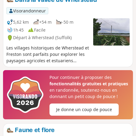
Visorandonneur
5,62 km
+54 m
-50 m
1h 45
Facile
Départ à Wherstead (Suffolk)
Les villages historiques de Wherstead et
Freston sont parfaits pour explorer les
paysages agricoles et estuariens
uniques de la Suffolk Coast & Heaths
AONB. Les promenades traversent
Pour continuer à proposer des
Freston Wood, un site d'intérêt
fonctionnalités gratuites et pratiques
scientifique particulier (SSSI).
en randonnée, soutenez-nous en
donnant un petit coup de pouce !
Je donne un coup de pouce
Faune et flore