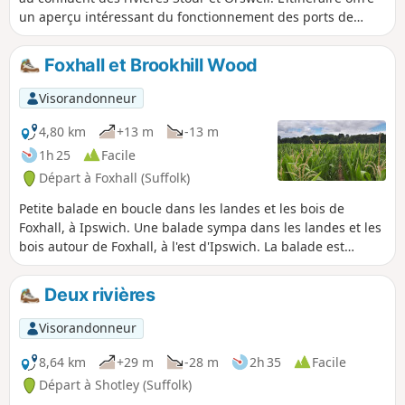
un aperçu intéressant du fonctionnement des ports de
Felixstowe et Harwich, ainsi qu'une longue partie de la
Stour and Orwell Walk. La promenade longe le rivage sur
Foxhall et Brookhill Wood
une grande partie du trajet, mais s'aventure à l'intérieur
des terres via Church End et Erwarton Hall pour boucler la
Visorandonneur
boucle.
4,80 km
+13 m
-13 m
1h 25
Facile
Départ à Foxhall (Suffolk)
Petite balade en boucle dans les landes et les bois de
Foxhall, à Ipswich. Une balade sympa dans les landes et les
bois autour de Foxhall, à l'est d'Ipswich. La balade est
courte, mais c'est quand même une bonne façon de passer
une heure ou deux. Des bois naturels, un ruisseau qui
Deux rivières
coule et, si tu regardes bien, tu verras peut-être même ce
qu'il reste de l'église All Saints de Foxhall.
Visorandonneur
8,64 km
+29 m
-28 m
2h 35
Facile
Départ à Shotley (Suffolk)