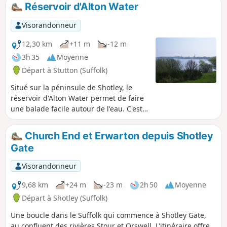
Clifton Wonder, un bâtiment conçu pour tromper l'œil !
Réservoir d'Alton Water
Visorandonneur
12,30 km
+11 m
-12 m
3h 35
Moyenne
Départ à Stutton (Suffolk)
Situé sur la péninsule de Shotley, le
réservoir d'Alton Water permet de faire
une balade facile autour de l'eau. C'est
un circuit en boucle qui ne nécessite
pas vraiment de carte. Il suffit de garder
Church End et Erwarton depuis Shotley
l'eau sur ta droite et de continuer à
Gate
marcher ! La variété des paysages, entre
prairies ouvertes, bois et même collines
Visorandonneur
au nord du réservoir, offre un décor qui
change tout au long de la balade. Dans
9,68 km
+24 m
-23 m
2h 50
Moyenne
l'ensemble, c'est une super balade avec
Départ à Shotley (Suffolk)
de jolis panoramas et des vues toujours
Une boucle dans le Suffolk qui commence à Shotley Gate,
différentes sur le réservoir.
au confluent des rivières Stour et Orswell. L'itinéraire offre