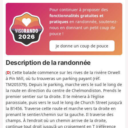
Pour continuer à proposer des
fonctionnalités gratuites et
pratiques
en randonnée, soutenez-
nous en donnant un petit coup de
pouce !
Je donne un coup de pouce
Description de la randonnée
(
D
) Cette balade commence sur les rives de la rivière Orwell
à Pin Mill, où tu trouveras un parking payant (réf.
TM205379). Depuis le parking, marche vers le sud le long de
la route en direction du centre de Chelmondiston. Prends le
premier sentier sur ta droite. Il te mènera à l'église
paroissiale, puis vers le sud le long de Church Street jusqu'à
la B1456. Traverse cette route et marche vers ta droite en
prenant le sentier/chemin sur ta gauche. Il traverse des
champs. À l'endroit où un chemin arrive de la droite,
continue tout droit jusqu'à un croisement en T (référence