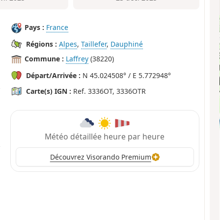
Pays :
France
Régions :
Alpes
,
Taillefer
,
Dauphiné
Commune :
Laffrey
(38220)
Départ/Arrivée :
N 45.024508° / E 5.772948°
Carte(s) IGN :
Ref. 3336OT, 3336OTR
Météo détaillée heure par heure
Découvrez Visorando Premium