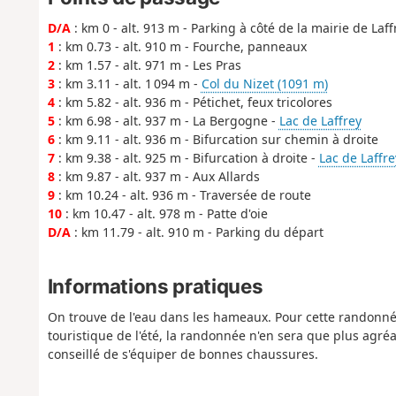
D/A
: km 0 - alt. 913 m - Parking à côté de la mairie de Laff
1
: km 0.73 - alt. 910 m - Fourche, panneaux
2
: km 1.57 - alt. 971 m - Les Pras
3
: km 3.11 - alt. 1 094 m -
Col du Nizet (1091 m)
4
: km 5.82 - alt. 936 m - Pétichet, feux tricolores
5
: km 6.98 - alt. 937 m - La Bergogne -
Lac de Laffrey
6
: km 9.11 - alt. 936 m - Bifurcation sur chemin à droite
7
: km 9.38 - alt. 925 m - Bifurcation à droite -
Lac de Laffre
8
: km 9.87 - alt. 937 m - Aux Allards
9
: km 10.24 - alt. 936 m - Traversée de route
10
: km 10.47 - alt. 978 m - Patte d'oie
D/A
: km 11.79 - alt. 910 m - Parking du départ
Informations pratiques
On trouve de l'eau dans les hameaux. Pour cette randonnée 
touristique de l'été, la randonnée n'en sera que plus agréab
conseillé de s'équiper de bonnes chaussures.