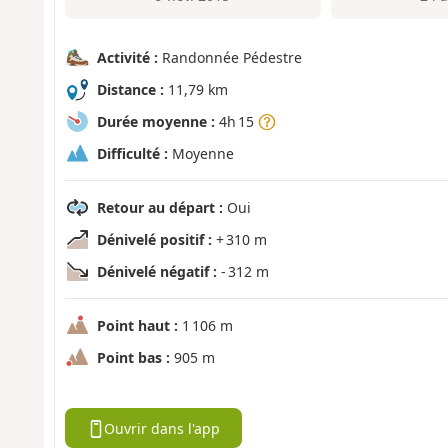
Activité :
Randonnée Pédestre
Distance :
11,79 km
Durée moyenne :
4h 15
Difficulté :
Moyenne
Retour au départ :
Oui
Dénivelé positif :
+ 310 m
Dénivelé négatif :
- 312 m
Point haut :
1 106 m
Point bas :
905 m
Ouvrir dans l'app