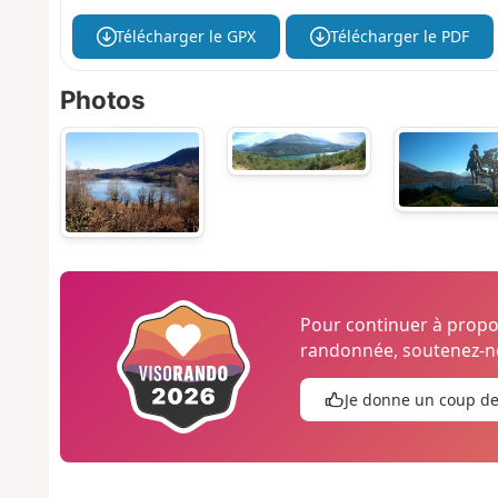
Télécharger le GPX
Télécharger le PDF
Photos
Pour continuer à prop
randonnée, soutenez-no
Je donne un coup d