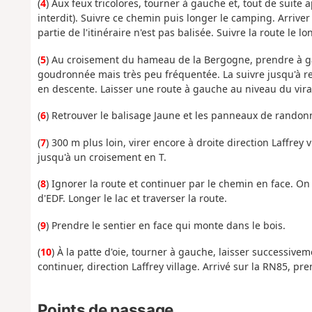
(
4
) Aux feux tricolores, tourner à gauche et, tout de suit
interdit). Suivre ce chemin puis longer le camping. Arriver
partie de l'itinéraire n'est pas balisée. Suivre la route le 
(
5
) Au croisement du hameau de la Bergogne, prendre à ga
goudronnée mais très peu fréquentée. La suivre jusqu'à re
en descente. Laisser une route à gauche au niveau du vir
(
6
) Retrouver le balisage Jaune et les panneaux de randon
(
7
) 300 m plus loin, virer encore à droite direction Laffrey 
jusqu'à un croisement en T.
(
8
) Ignorer la route et continuer par le chemin en face. On ar
d'EDF. Longer le lac et traverser la route.
(
9
) Prendre le sentier en face qui monte dans le bois.
(
10
) À la patte d'oie, tourner à gauche, laisser successive
continuer, direction Laffrey village. Arrivé sur la RN85, pr
Points de passage