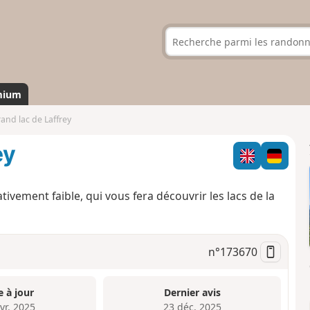
mium
and lac de Laffrey
ey
tivement faible, qui vous fera découvrir les lacs de la
n°
173670
e à jour
Dernier avis
vr. 2025
23 déc. 2025