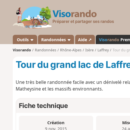
V
i
s
o
r
a
Outils
Randonnées
Aide ↗
Viso
rando
Pre
n
Visorando
Randonnées
Rhône-Alpes
Isère
Laffrey
Tour du gr
d
o
Tour du grand lac de Laffr
Une très belle randonnée facile avec un dénivelé rela
Matheysine et les massifs environnants.
Fiche technique
Création
Mis
9 nov. 2015
24 a