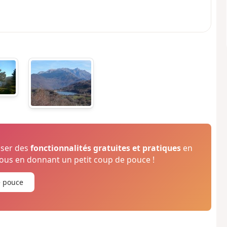
oser des
fonctionnalités gratuites et pratiques
en
us en donnant un petit coup de pouce !
e pouce