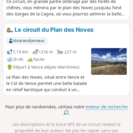
Ce circuit, en grande partie ombragé par des forêts de
chênes, vous mènera par le plan des Noves jusqu’au fond
des Gorges de la Cagne, où vous pourrez admirer la belle
Cascade de Vescagne. Le retour se fera par le Vallon de
Vescagne et le Col de Vence.
Le circuit du Plan des Noves
Visorandonneur
7,19 km
+218 m
-227 m
2h 40
Facile
Départ à Vence (Alpes-Maritimes)
Le Plan des Noves, situé entre Vence et
le Col de Vence permet une belle balade
en relief karstique qui conduit à un
panorama sur le Baou de Saint-Jeannet
et sur la mer.Ce circuit détaille la
Pour plus de randonnées, utilisez notre
moteur de recherche
promenade n°21 du guide randoxygène
.
"Pays côtier" du Conseil Général des
Alpes Maritimes.
Les descriptions et la trace GPS de ce circuit restent la
propriété de leur auteur. Ne pas les copier sans son