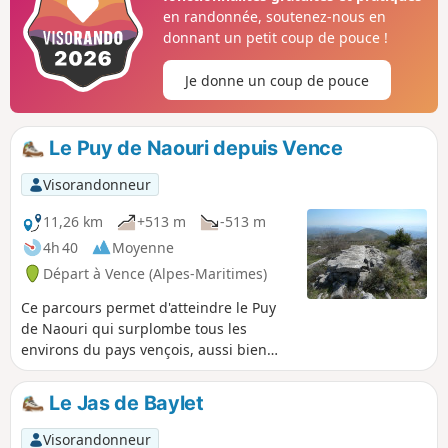
Castellet et le Baou de Saint-Jeannet jusqu'à
en randonnée, soutenez-nous en
la mer, et au-dessus de Vence depuis le
donnant un petit coup de pouce !
Baou des Blancs.
Je donne un coup de pouce
Le Puy de Naouri depuis Vence
Visorandonneur
11,26 km
+513 m
-513 m
4h 40
Moyenne
Départ à Vence (Alpes-Maritimes)
Ce parcours permet d'atteindre le Puy
de Naouri qui surplombe tous les
environs du pays vençois, aussi bien
côté mer que côté montagne. Cette
randonnée, au départ de Vence, me
Le Jas de Baylet
semble plus intéressante et agréable
que depuis Tourrettes-sur-Loup, même
Visorandonneur