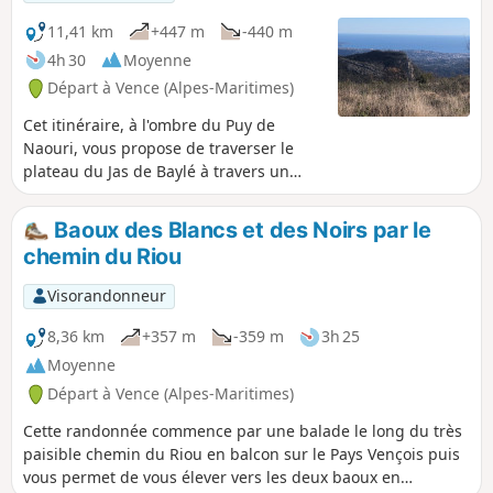
si elle est plus longue, car elle
n'emprunte pas de route goudronnée.
11,41 km
+447 m
-440 m
4h 30
Moyenne
Départ à Vence (Alpes-Maritimes)
Cet itinéraire, à l'ombre du Puy de
Naouri, vous propose de traverser le
plateau du Jas de Baylé à travers un
paysage aride composé de roches
calcaires à l’origine de l’aridité de ces
Baoux des Blancs et des Noirs par le
lieux. De superbes panoramas tant sur
chemin du Riou
le littoral, le massif de l'Estérel mais
aussi sur les Baous et le massif alpin.
Visorandonneur
8,36 km
+357 m
-359 m
3h 25
Moyenne
Départ à Vence (Alpes-Maritimes)
Cette randonnée commence par une balade le long du très
paisible chemin du Riou en balcon sur le Pays Vençois puis
vous permet de vous élever vers les deux baoux en