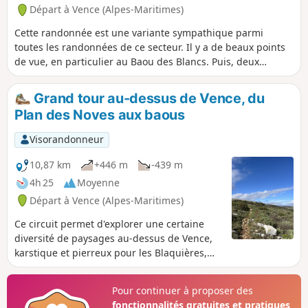
Départ à Vence (Alpes-Maritimes)
Cette randonnée est une variante sympathique parmi
toutes les randonnées de ce secteur. Il y a de beaux points
de vue, en particulier au Baou des Blancs. Puis, deux
curiosités : un Aven et un emplacement de Dolmen.
Grand tour au-dessus de Vence, du
Plan des Noves aux baous
Visorandonneur
10,87 km
+446 m
-439 m
4h 25
Moyenne
Départ à Vence (Alpes-Maritimes)
Ce circuit permet d'explorer une certaine
diversité de paysages au-dessus de Vence,
karstique et pierreux pour les Blaquières,
plus arboré sur le Plan des Noves et le Baou
des Noirs. Il offre également plusieurs
Pour continuer à proposer des
beaux points de vue, sur les ruines du
fonctionnalités gratuites et pratiques