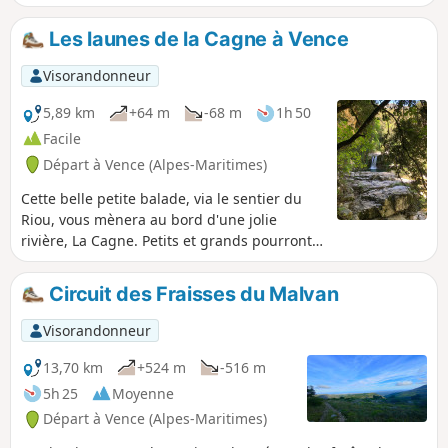
embrassant un large panorama de Nice à Théoule et peut
être d'apercevoir la Corse !
Les launes de la Cagne à Vence
Visorandonneur
5,89 km
+64 m
-68 m
1h 50
Facile
Départ à Vence (Alpes-Maritimes)
Cette belle petite balade, via le sentier du
Riou, vous mènera au bord d'une jolie
rivière, La Cagne. Petits et grands pourront
profiter de launes profondes et cascades.
Une curiosité géographique. Un très beau
Circuit des Fraisses du Malvan
spot. 23/04/2024 : La randonnée seulement
accessible jusqu'au point 3, ceci dû à des
Visorandonneur
travaux engagés après de fortes pluies.
13,70 km
+524 m
-516 m
5h 25
Moyenne
Départ à Vence (Alpes-Maritimes)