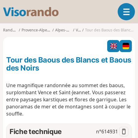
V
O
i
u
s
v
o
Randonnées
Provence-Alpes-Côte d'Azur
Alpes-Maritimes
Vence
Tour des Baous des Blancs et Baous des Noirs
r
r
i
a
r
n
l
d
Tour des Baous des Blancs et Baous
a
o
n
des Noirs
a
v
Une magnifique randonnée au sommet des baous,
i
surplombant Vence et Saint-Jeannet. Vous passerez
g
a
entre paysages karstiques et flores de garrigue. Les
t
panoramas de mer et de montagnes sont à couper le
i
souffle.
o
n
Fiche technique
n°
614931