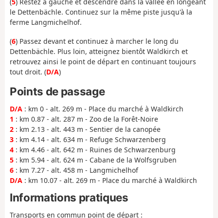
(
5
) Restez à gauche et descendre dans la vallée en longeant
le Dettenbächle. Continuez sur la même piste jusqu'à la
ferme Langmichelhof.
(
6
) Passez devant et continuez à marcher le long du
Dettenbächle. Plus loin, atteignez bientôt Waldkirch et
retrouvez ainsi le point de départ en continuant toujours
tout droit. (
D/A
)
Points de passage
D/A
: km 0 - alt. 269 m - Place du marché à Waldkirch
1
: km 0.87 - alt. 287 m - Zoo de la Forêt-Noire
2
: km 2.13 - alt. 443 m - Sentier de la canopée
3
: km 4.14 - alt. 634 m - Refuge Schwarzenberg
4
: km 4.46 - alt. 642 m - Ruines de Schwarzenburg
5
: km 5.94 - alt. 624 m - Cabane de la Wolfsgruben
6
: km 7.27 - alt. 458 m - Langmichelhof
D/A
: km 10.07 - alt. 269 m - Place du marché à Waldkirch
Informations pratiques
Transports en commun point de départ :