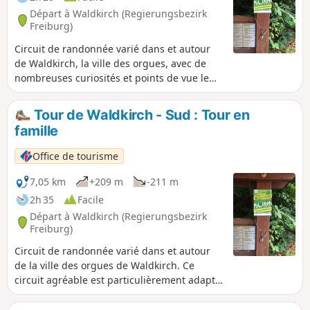
Départ à Waldkirch (Regierungsbezirk
Freiburg)
Circuit de randonnée varié dans et autour
de Waldkirch, la ville des orgues, avec de
nombreuses curiosités et points de vue le
long du chemin. Variante plus courte pour
les familles.
Tour de Waldkirch - Sud : Tour en
famille
Office de tourisme
7,05 km
+209 m
-211 m
2h 35
Facile
Départ à Waldkirch (Regierungsbezirk
Freiburg)
Circuit de randonnée varié dans et autour
de la ville des orgues de Waldkirch. Ce
circuit agréable est particulièrement adapté
aux familles avec enfants. Les enfants y
trouveront de nombreux points forts, petits