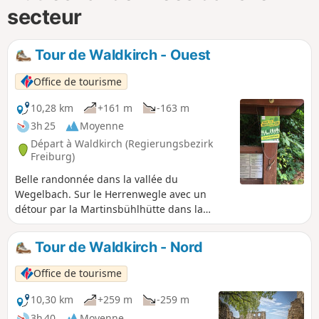
secteur
Tour de Waldkirch - Ouest
Office de tourisme
10,28 km
+161 m
-163 m
3h 25
Moyenne
Départ à Waldkirch (Regierungsbezirk
Freiburg)
Belle randonnée dans la vallée du
Wegelbach. Sur le Herrenwegle avec un
détour par la Martinsbühlhütte dans la
vallée de Suggental. Le long de l'Elz,
l'itinéraire va jusqu'au pont Galgenbrücke,
Tour de Waldkirch - Nord
puis on longe le lac Stadtrainsee pour
revenir à la place du marché.
Office de tourisme
10,30 km
+259 m
-259 m
3h 40
Moyenne