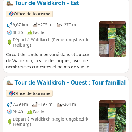
Tour de Waldkirch - Est
et grands : Faire du bateau sur le lac
Stadtrainsee, le zoo de la Forêt-Noire, des
Office de tourisme
choses intéressantes sur le sentier des sens
et le sentier de la cime des arbres.
9,67 km
+275 m
-277 m
3h 35
Facile
Départ à Waldkirch (Regierungsbezirk
Freiburg)
Circuit de randonnée varié dans et autour
de Waldkirch, la ville des orgues, avec de
nombreuses curiosités et points de vue le
long du chemin.
Tour de Waldkirch - Ouest : Tour familial
Office de tourisme
7,39 km
+197 m
-204 m
2h 40
Facile
Départ à Waldkirch (Regierungsbezirk
Freiburg)