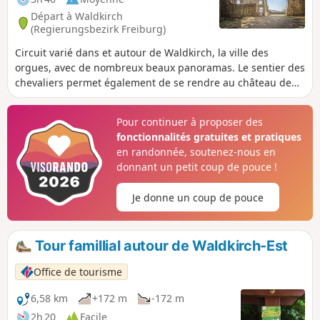
Départ à Waldkirch
(Regierungsbezirk Freiburg)
Circuit varié dans et autour de Waldkirch, la ville des
orgues, avec de nombreux beaux panoramas. Le sentier des
chevaliers permet également de se rendre au château de
Kastelburg.
Pour continuer à proposer des
fonctionnalités gratuites et pratiques
en randonnée, soutenez-nous en
donnant un petit coup de pouce !
Je donne un coup de pouce
Tour famillial autour de Waldkirch-Est
Office de tourisme
6,58 km
+172 m
-172 m
2h 20
Facile