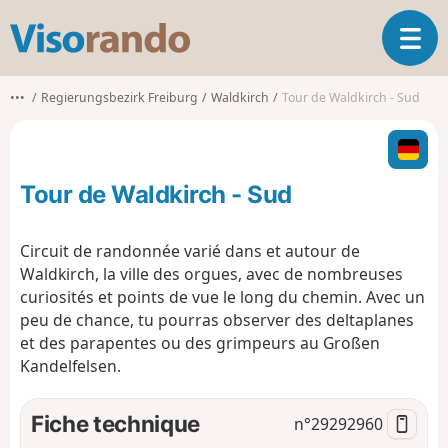
V
O
i
u
s
v
o
•••
Regierungsbezirk Freiburg
Waldkirch
Tour de Waldkirch - Sud
r
r
i
a
r
n
l
d
Tour de Waldkirch - Sud
a
o
n
a
Circuit de randonnée varié dans et autour de
v
Waldkirch, la ville des orgues, avec de nombreuses
i
curiosités et points de vue le long du chemin. Avec un
g
peu de chance, tu pourras observer des deltaplanes
a
t
et des parapentes ou des grimpeurs au Großen
i
Kandelfelsen.
o
n
Fiche technique
n°
29292960