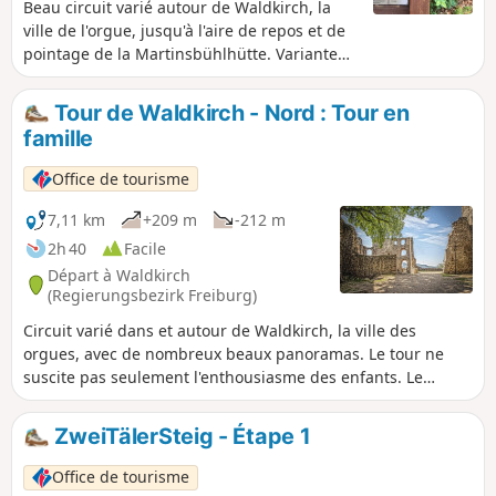
Beau circuit varié autour de Waldkirch, la
ville de l'orgue, jusqu'à l'aire de repos et de
pointage de la Martinsbühlhütte. Variante
plus courte pour les familles.
Tour de Waldkirch - Nord : Tour en
famille
Office de tourisme
7,11 km
+209 m
-212 m
2h 40
Facile
Départ à Waldkirch
(Regierungsbezirk Freiburg)
Circuit varié dans et autour de Waldkirch, la ville des
orgues, avec de nombreux beaux panoramas. Le tour ne
suscite pas seulement l'enthousiasme des enfants. Le
sentier des chevaliers et en particulier le château de
Kastelburg invitent à toutes sortes de jeux. Mais la vue
ZweiTälerSteig - Étape 1
étendue jusqu'au Kaiserstuhl, par-delà Waldkirch et le
Kandel est également une expérience formidable.
Office de tourisme