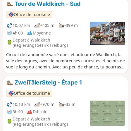
l'itinéraire va jusqu'au pont Galgenbrücke,
Tour de Waldkirch - Sud
puis on longe le lac Stadtrainsee pour
revenir à la place du marché.
Office de tourisme
10,07 km
+405 m
-399 m
4h 00
Moyenne
Départ à Waldkirch
(Regierungsbezirk Freiburg)
Circuit de randonnée varié dans et autour de Waldkirch, la
ville des orgues, avec de nombreuses curiosités et points de
vue le long du chemin. Avec un peu de chance, tu pourras
observer des deltaplanes et des parapentes ou des
grimpeurs au Großen Kandelfelsen.
ZweiTälerSteig - Étape 1
Office de tourisme
10,13 km
+970 m
-33 m
5h 40
Difficile
Départ à Waldkirch
(Regierungsbezirk Freiburg)