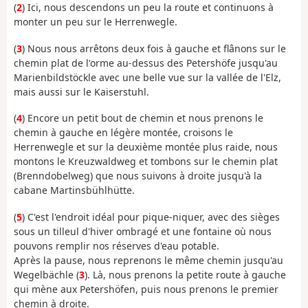
(
2
) Ici, nous descendons un peu la route et continuons à
monter un peu sur le Herrenwegle.
(
3
) Nous nous arrêtons deux fois à gauche et flânons sur le
chemin plat de l'orme au-dessus des Petershöfe jusqu'au
Marienbildstöckle avec une belle vue sur la vallée de l'Elz,
mais aussi sur le Kaiserstuhl.
(
4
) Encore un petit bout de chemin et nous prenons le
chemin à gauche en légère montée, croisons le
Herrenwegle et sur la deuxième montée plus raide, nous
montons le Kreuzwaldweg et tombons sur le chemin plat
(Brenndobelweg) que nous suivons à droite jusqu'à la
cabane Martinsbühlhütte.
(
5
) C'est l'endroit idéal pour pique-niquer, avec des sièges
sous un tilleul d'hiver ombragé et une fontaine où nous
pouvons remplir nos réserves d'eau potable.
Après la pause, nous reprenons le même chemin jusqu'au
Wegelbächle (
3
). Là, nous prenons la petite route à gauche
qui mène aux Petershöfen, puis nous prenons le premier
chemin à droite.