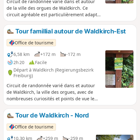
Circuit de randonnée varié dans et autour
de la ville des orgues de Waldkirch. Ce
circuit agréable est particulièrement adapté
aux familles avec enfants. Les enfants y
trouveront de nombreux points forts, petits
Tour famillial autour de Waldkirch-Est
et grands : Faire du bateau sur le lac
Stadtrainsee, le zoo de la Forêt-Noire, des
Office de tourisme
choses intéressantes sur le sentier des sens
et le sentier de la cime des arbres.
6,58 km
+172 m
-172 m
2h 20
Facile
Départ à Waldkirch (Regierungsbezirk
Freiburg)
Circuit de randonnée varié dans et autour
de Waldkirch, la ville des orgues, avec de
nombreuses curiosités et points de vue le
long du chemin. Variante plus courte pour
les familles.
Tour de Waldkirch - Nord
Office de tourisme
10,30 km
+259 m
-259 m