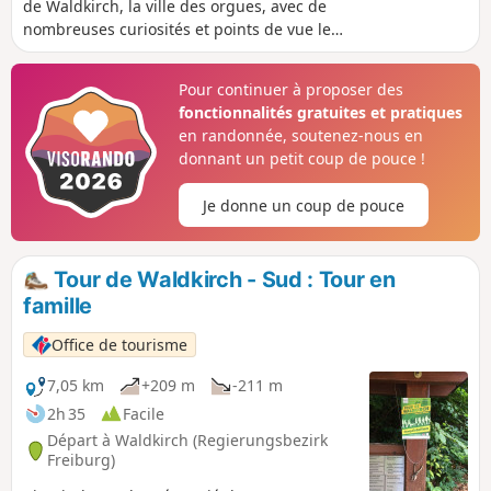
de Waldkirch, la ville des orgues, avec de
nombreuses curiosités et points de vue le
long du chemin.
Pour continuer à proposer des
fonctionnalités gratuites et pratiques
en randonnée, soutenez-nous en
donnant un petit coup de pouce !
Je donne un coup de pouce
Tour de Waldkirch - Sud : Tour en
famille
Office de tourisme
7,05 km
+209 m
-211 m
2h 35
Facile
Départ à Waldkirch (Regierungsbezirk
Freiburg)