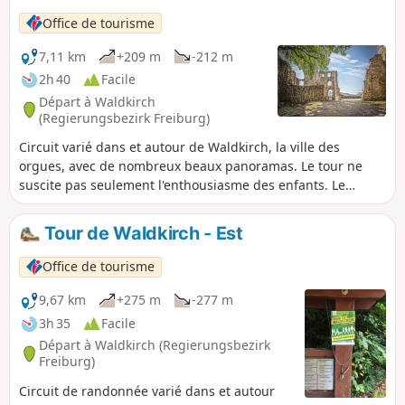
Office de tourisme
7,11 km
+209 m
-212 m
2h 40
Facile
Départ à Waldkirch
(Regierungsbezirk Freiburg)
Circuit varié dans et autour de Waldkirch, la ville des
orgues, avec de nombreux beaux panoramas. Le tour ne
suscite pas seulement l'enthousiasme des enfants. Le
sentier des chevaliers et en particulier le château de
Kastelburg invitent à toutes sortes de jeux. Mais la vue
Tour de Waldkirch - Est
étendue jusqu'au Kaiserstuhl, par-delà Waldkirch et le
Kandel est également une expérience formidable.
Office de tourisme
9,67 km
+275 m
-277 m
3h 35
Facile
Départ à Waldkirch (Regierungsbezirk
Freiburg)
Circuit de randonnée varié dans et autour