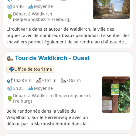
3h 40
Moyenne
Départ à Waldkirch
(Regierungsbezirk Freiburg)
Circuit varié dans et autour de Waldkirch, la ville des
orgues, avec de nombreux beaux panoramas. Le sentier des
chevaliers permet également de se rendre au château de
Kastelburg.
Tour de Waldkirch - Ouest
Office de tourisme
10,28 km
+161 m
-163 m
3h 25
Moyenne
Départ à Waldkirch (Regierungsbezirk
Freiburg)
Belle randonnée dans la vallée du
Wegelbach. Sur le Herrenwegle avec un
détour par la Martinsbühlhütte dans la
vallée de Suggental. Le long de l'Elz,