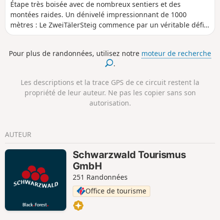
Étape très boisée avec de nombreux sentiers et des
montées raides. Un dénivelé impressionnant de 1000
mètres : Le ZweiTälerSteig commence par un véritable défi.
Depuis la petite ville médiévale de Waldkirch, il faut passer
par la crête menant à Glottertal pour monter au Kandel, le
Pour plus de randonnées, utilisez notre
moteur de recherche
point culminant du Zweitälersteig. Mais même si la montée
.
est parfois raide : le sommet peut s'atteindre rapidement.
Les descriptions et la trace GPS de ce circuit restent la
propriété de leur auteur. Ne pas les copier sans son
autorisation.
AUTEUR
Schwarzwald Tourismus
GmbH
251 Randonnées
Office de tourisme