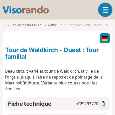
V
O
i
u
s
v
o
•••
Regierungsbezirk Freiburg
Waldkirch
Tour de Waldkirch - Ouest : Tour familial
r
r
i
a
r
n
l
d
Tour de Waldkirch - Ouest : Tour
a
o
n
familial
a
v
Beau circuit varié autour de Waldkirch, la ville de
i
l'orgue, jusqu'à l'aire de repos et de pointage de la
g
a
Martinsbühlhütte. Variante plus courte pour les
t
familles.
i
o
Fiche technique
n°
29293770
n