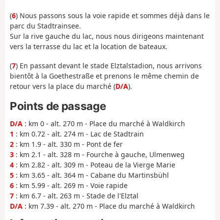
(
6
) Nous passons sous la voie rapide et sommes déjà dans le
parc du Stadtrainsee.
Sur la rive gauche du lac, nous nous dirigeons maintenant
vers la terrasse du lac et la location de bateaux.
(
7
) En passant devant le stade Elztalstadion, nous arrivons
bientôt à la Goethestraße et prenons le même chemin de
retour vers la place du marché (
D/A
).
Points de passage
D/A
: km 0 - alt. 270 m - Place du marché à Waldkirch
1
: km 0.72 - alt. 274 m - Lac de Stadtrain
2
: km 1.9 - alt. 330 m - Pont de fer
3
: km 2.1 - alt. 328 m - Fourche à gauche, Ulmenweg
4
: km 2.82 - alt. 309 m - Poteau de la Vierge Marie
5
: km 3.65 - alt. 364 m - Cabane du Martinsbühl
6
: km 5.99 - alt. 269 m - Voie rapide
7
: km 6.7 - alt. 263 m - Stade de l'Elztal
D/A
: km 7.39 - alt. 270 m - Place du marché à Waldkirch