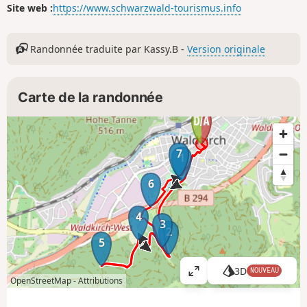
Site web :
https://www.schwarzwald-tourismus.info
Randonnée traduite par Kassy.B -
Version originale
Carte de la randonnée
7
1
6
4
3
2
5
3D
NOUVEAU
A
OpenStreetMap -
Attributions
ff
i