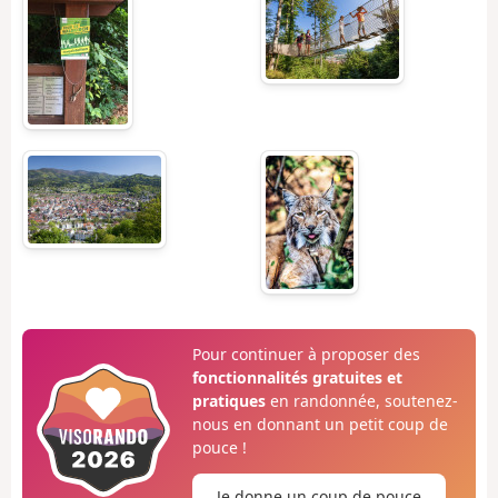
Pour continuer à proposer des
fonctionnalités gratuites et
pratiques
en randonnée, soutenez-
nous en donnant un petit coup de
pouce !
Je donne un coup de pouce