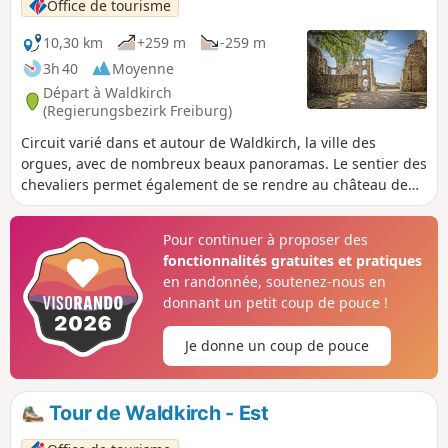
Office de tourisme
choses intéressantes sur le sentier des sens
et le sentier de la cime des arbres.
10,30 km
+259 m
-259 m
3h 40
Moyenne
Départ à Waldkirch
(Regierungsbezirk Freiburg)
Circuit varié dans et autour de Waldkirch, la ville des
orgues, avec de nombreux beaux panoramas. Le sentier des
chevaliers permet également de se rendre au château de
Kastelburg.
Pour continuer à proposer des
fonctionnalités gratuites et pratiques
en randonnée, soutenez-nous en
donnant un petit coup de pouce !
Je donne un coup de pouce
Tour de Waldkirch - Est