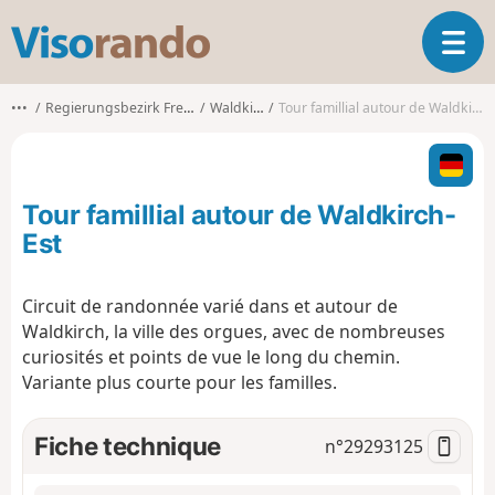
V
O
i
u
s
v
o
•••
Regierungsbezirk Freiburg
Waldkirch
Tour famillial autour de Waldkirch-Est
r
r
i
a
r
n
l
d
Tour famillial autour de Waldkirch-
a
o
n
Est
a
v
Circuit de randonnée varié dans et autour de
i
Waldkirch, la ville des orgues, avec de nombreuses
g
a
curiosités et points de vue le long du chemin.
t
Variante plus courte pour les familles.
i
o
Fiche technique
n°
29293125
n