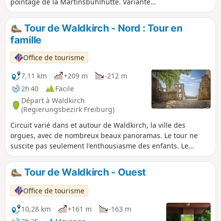
pointage de la Martinsbühlhütte. Variante
plus courte pour les familles.
Tour de Waldkirch - Nord : Tour en
famille
Office de tourisme
7,11 km
+209 m
-212 m
2h 40
Facile
Départ à Waldkirch
(Regierungsbezirk Freiburg)
Circuit varié dans et autour de Waldkirch, la ville des
orgues, avec de nombreux beaux panoramas. Le tour ne
suscite pas seulement l'enthousiasme des enfants. Le
sentier des chevaliers et en particulier le château de
Kastelburg invitent à toutes sortes de jeux. Mais la vue
Tour de Waldkirch - Ouest
étendue jusqu'au Kaiserstuhl, par-delà Waldkirch et le
Kandel est également une expérience formidable.
Office de tourisme
10,28 km
+161 m
-163 m