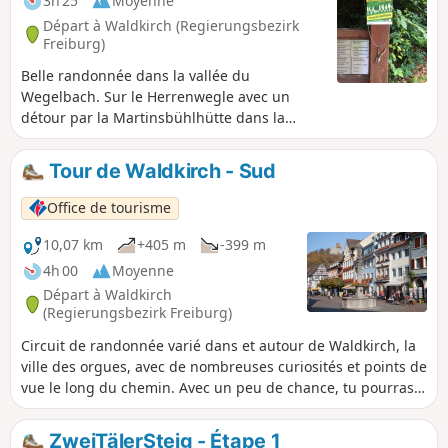
3h 25
Moyenne
Départ à Waldkirch (Regierungsbezirk
Freiburg)
Belle randonnée dans la vallée du
Wegelbach. Sur le Herrenwegle avec un
détour par la Martinsbühlhütte dans la
vallée de Suggental. Le long de l'Elz,
l'itinéraire va jusqu'au pont Galgenbrücke,
Tour de Waldkirch - Sud
puis on longe le lac Stadtrainsee pour
revenir à la place du marché.
Office de tourisme
10,07 km
+405 m
-399 m
4h 00
Moyenne
Départ à Waldkirch
(Regierungsbezirk Freiburg)
Circuit de randonnée varié dans et autour de Waldkirch, la
ville des orgues, avec de nombreuses curiosités et points de
vue le long du chemin. Avec un peu de chance, tu pourras
observer des deltaplanes et des parapentes ou des
grimpeurs au Großen Kandelfelsen.
ZweiTälerSteig - Étape 1