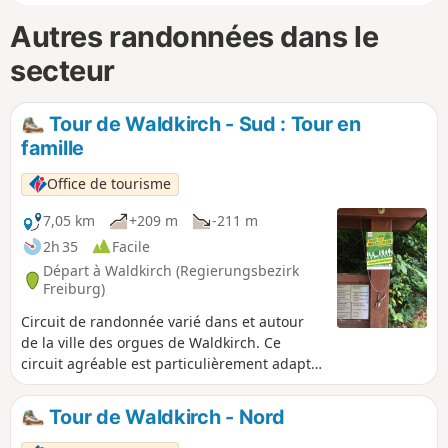
Autres randonnées dans le
secteur
Tour de Waldkirch - Sud : Tour en
famille
Office de tourisme
7,05 km
+209 m
-211 m
2h 35
Facile
Départ à Waldkirch (Regierungsbezirk
Freiburg)
Circuit de randonnée varié dans et autour
de la ville des orgues de Waldkirch. Ce
circuit agréable est particulièrement adapté
aux familles avec enfants. Les enfants y
trouveront de nombreux points forts, petits
Tour de Waldkirch - Nord
et grands : Faire du bateau sur le lac
Stadtrainsee, le zoo de la Forêt-Noire, des