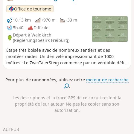
Office de tourisme
10,13 km
+970 m
-33 m
5h 40
Difficile
Départ à Waldkirch
(Regierungsbezirk Freiburg)
Étape très boisée avec de nombreux sentiers et des
montées raides. Un dénivelé impressionnant de 1000
mètres : Le ZweiTälerSteig commence par un véritable défi.
Depuis la petite ville médiévale de Waldkirch, il faut passer
par la crête menant à Glottertal pour monter au Kandel, le
Pour plus de randonnées, utilisez notre
moteur de recherche
point culminant du Zweitälersteig. Mais même si la montée
.
est parfois raide : le sommet peut s'atteindre rapidement.
Les descriptions et la trace GPS de ce circuit restent la
propriété de leur auteur. Ne pas les copier sans son
autorisation.
AUTEUR