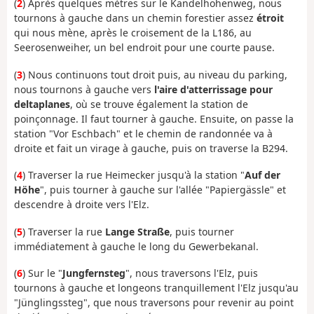
(
2
) Après quelques mètres sur le Kandelhöhenweg, nous
tournons à gauche dans un chemin forestier assez
étroit
qui nous mène, après le croisement de la L186, au
Seerosenweiher, un bel endroit pour une courte pause.
(
3
) Nous continuons tout droit puis, au niveau du parking,
nous tournons à gauche vers
l'aire d'atterrissage pour
deltaplanes
, où se trouve également la station de
poinçonnage. Il faut tourner à gauche. Ensuite, on passe la
station "Vor Eschbach" et le chemin de randonnée va à
droite et fait un virage à gauche, puis on traverse la B294.
(
4
) Traverser la rue Heimecker jusqu'à la station "
Auf der
Höhe
", puis tourner à gauche sur l'allée "Papiergässle" et
descendre à droite vers l'Elz.
(
5
) Traverser la rue
Lange Straße
, puis tourner
immédiatement à gauche le long du Gewerbekanal.
(
6
) Sur le "
Jungfernsteg
", nous traversons l'Elz, puis
tournons à gauche et longeons tranquillement l'Elz jusqu'au
"Jünglingssteg", que nous traversons pour revenir au point