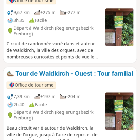
Office de tourisme
9,67 km
+275 m
-277 m
3h 35
Facile
Départ à Waldkirch (Regierungsbezirk
Freiburg)
Circuit de randonnée varié dans et autour
de Waldkirch, la ville des orgues, avec de
nombreuses curiosités et points de vue le
long du chemin.
Tour de Waldkirch - Ouest : Tour familial
Office de tourisme
7,39 km
+197 m
-204 m
2h 40
Facile
Départ à Waldkirch (Regierungsbezirk
Freiburg)
Beau circuit varié autour de Waldkirch, la
ville de l'orgue, jusqu'à l'aire de repos et de