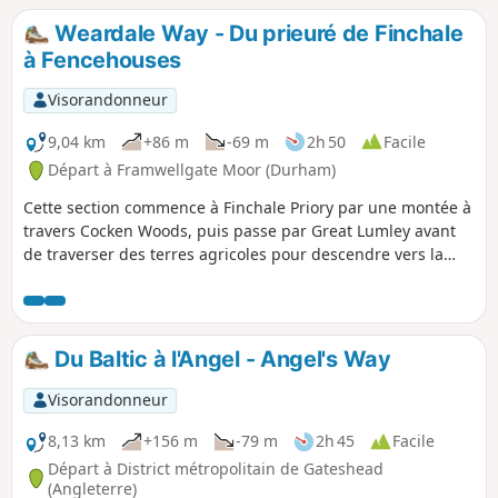
de la randonnée comporte une montée raide, puis tout est
Weardale Way - Du prieuré de Finchale
en descente à partir de Lumley.
à Fencehouses
Visorandonneur
9,04 km
+86 m
-69 m
2h 50
Facile
Départ à Framwellgate Moor (Durham)
Cette section commence à Finchale Priory par une montée à
travers Cocken Woods, puis passe par Great Lumley avant
de traverser des terres agricoles pour descendre vers la
rivière. Le sentier contourne ensuite Lumley Castle et suit
Lumley Park Beck jusqu'à Fencehouses. Cette section
comprend des montées raides ainsi que des chemins
agricoles et des échaliers.
Du Baltic à l'Angel - Angel's Way
Visorandonneur
8,13 km
+156 m
-79 m
2h 45
Facile
Départ à District métropolitain de Gateshead
(Angleterre)