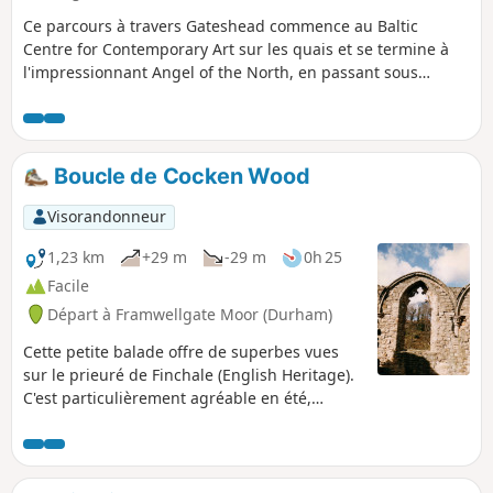
Ce parcours à travers Gateshead commence au Baltic
Centre for Contemporary Art sur les quais et se termine à
l'impressionnant Angel of the North, en passant sous
l'emblématique Tyne Bridge, par le centre-ville, le parc
victorien et les quartiers résidentiels.
Boucle de Cocken Wood
Visorandonneur
1,23 km
+29 m
-29 m
0h 25
Facile
Départ à Framwellgate Moor (Durham)
Cette petite balade offre de superbes vues
sur le prieuré de Finchale (English Heritage).
C'est particulièrement agréable en été,
quand la promenade tranquille dans les bois
est rafraîchissante sous les arbres. C'est l'un
de mes endroits préférés, un coin idyllique
de la rivière Wear.