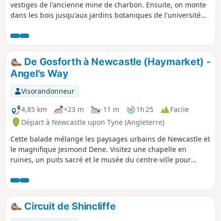
vestiges de l'ancienne mine de charbon. Ensuite, on monte
dans les bois jusqu'aux jardins botaniques de l'université
pour prendre un thé (et explorer les jardins si tu veux
prolonger la balade). Retour dans les bois et traversée sous
Maiden Castle (site d'un fort de l'âge du fer) puis retour à la
voiture par une promenade au bord de la rivière.
De Gosforth à Newcastle (Haymarket) -
Angel's Way
Visorandonneur
4,85 km
+23 m
-11 m
1h 25
Facile
Départ à Newcastle upon Tyne (Angleterre)
Cette balade mélange les paysages urbains de Newcastle et
le magnifique Jesmond Dene. Visitez une chapelle en
ruines, un puits sacré et le musée du centre-ville pour
terminer la balade.
Circuit de Shincliffe