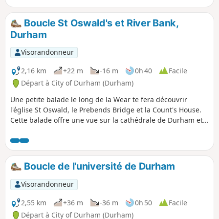
Boucle St Oswald's et River Bank,
Durham
Visorandonneur
2,16 km
+22 m
-16 m
0h 40
Facile
Départ à City of Durham (Durham)
Une petite balade le long de la Wear te fera découvrir
l'église St Oswald, le Prebends Bridge et la Count's House.
Cette balade offre une vue sur la cathédrale de Durham et
le Fulling Mill sur la péninsule et passe devant la seule
porte restante des remparts de la ville.
Boucle de l'université de Durham
Visorandonneur
2,55 km
+36 m
-36 m
0h 50
Facile
Départ à City of Durham (Durham)