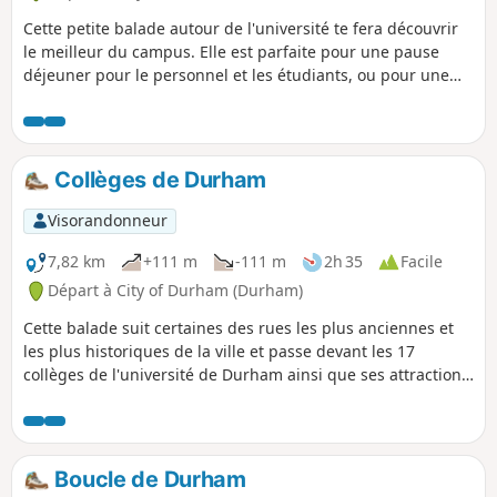
Cette petite balade autour de l'université te fera découvrir
le meilleur du campus. Elle est parfaite pour une pause
déjeuner pour le personnel et les étudiants, ou pour une
balade plus longue incluant les jardins botaniques et le
musée oriental. Le parcours est accessible, mais prépare-toi
à une montée raide dans les jardins botaniques.
Collèges de Durham
Visorandonneur
7,82 km
+111 m
-111 m
2h 35
Facile
Départ à City of Durham (Durham)
Cette balade suit certaines des rues les plus anciennes et
les plus historiques de la ville et passe devant les 17
collèges de l'université de Durham ainsi que ses attractions
touristiques. Tout au long de la balade, tu pourras admirer
le château, la cathédrale et la rivière Wear.
Boucle de Durham