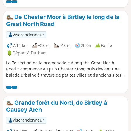
depuis Chester-le-Street jusqu'à Beamish. Ne rate pas les
sculptures le long du chemin qui font référence au passé
industriel et aux légendes de la région.
De Chester Moor à Birtley le long de la
Great North Road
Visorandonneur
7,14 km
+28 m
-48 m
2h 05
Facile
Départ à Durham
La 7e section de la promenade « Along the Great North
Road » commence au pub Chester Moor, puis devient une
balade urbaine à travers de petites villes et d'anciens sites
industriels. Tout au long de la promenade, tu verras des
traces de la Great North Road à travers les bâtiments et les
pubs, ainsi que de l'histoire industrielle de la région.
L'itinéraire suit de près la ligne ferroviaire East Coast
Grande forêt du Nord, de Birtley à
Mainline, alors ne manque pas le viaduc de Chester-le-
Causey Arch
Street, qui est une structure impressionnante.
Visorandonneur