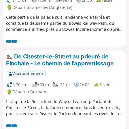
8,15 km
+164 m
-88 m
2h 50
Facile
Départ à Lamesley (Angleterre)
Cette partie de la balade suit l'ancienne voie ferrée et
constitue la deuxième partie du Bowes Railway Path, qui
commence à Birtley, près du Bowes Incline (nommé d'après
le système de poulies utilisé pour tirer les wagons de
charbon en montée) et continue à travers des terres
agricoles ouvertes jusqu'au Tanfield Railway et à Causey
Arch, le plus ancien pont ferroviaire à travée unique encore
De Chester-le-Street au prieuré de
existant. Cette balade célèbre l'histoire du Pontop and
Finchale - Le chemin de l'apprentissage
Jarrow Railway.
Visorandonneur
6,76 km
+60 m
-51 m
2h 05
Facile
Départ à Durham
Il s'agit de la 9e section du Way of Learning. Partant de
Chester-le-Street, la balade commence dans le centre-ville,
puis revient vers Riverside Park en longeant les rives de la
Wear. Après être repassé devant le château de Lumley, la
balade continue sur la rive opposée de la rivière avant de