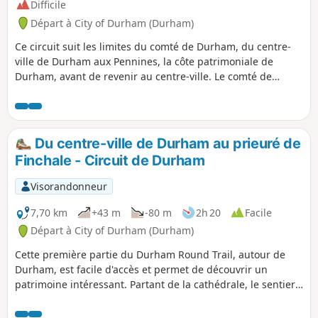
Difficile
Départ à City of Durham (Durham)
Ce circuit suit les limites du comté de Durham, du centre-
ville de Durham aux Pennines, la côte patrimoniale de
Durham, avant de revenir au centre-ville. Le comté de
Durham est souvent méconnu, mais il offre certains des
paysages les plus beaux et les plus sauvages, ainsi que des
villes et villages intéressants. De longues sections de cette
randonnée suivent d'anciennes voies ferrées qui sont
Du centre-ville de Durham au prieuré de
aujourd'hui des pistes cyclables, ainsi que des sections
Finchale - Circuit de Durham
d'autres sentiers, notamment le Teesdale Way et le Durham
Coast Path. Que tu recherches un défi ou une randonnée
Visorandonneur
plus courte, explore les sections du Durham Round Trail qui
t'intéressent.
7,70 km
+43 m
-80 m
2h 20
Facile
Départ à City of Durham (Durham)
Cette première partie du Durham Round Trail, autour de
Durham, est facile d'accès et permet de découvrir un
patrimoine intéressant. Partant de la cathédrale, le sentier
suit la rivière Wear autour de la péninsule avant de quitter
la ville pour monter à Brasside et finir à Finchale Priory.