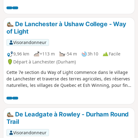
Fait intéressant, les bâtiments de la coopérative d'Annfield
Plain ont été déplacés au Beamish Museum, qui vaut
vraiment le détour.
De Lanchester à Ushaw College - Way
of Light
Visorandonneur
9,96 km
+113 m
-54 m
3h 10
Facile
Départ à Lanchester (Durham)
Cette 7e section du Way of Light commence dans le village
de Lanchester et traverse des terres agricoles, des réserves
naturelles, les villages de Quebec et Esh Winning, pour finir
à l'entrée de l'impressionnant Ushaw College. Cette balade
traverse des champs verdoyants et passe devant de
nombreuses fermes. On pourrait aussi l'appeler la balade
des échaliers, des barrières et des grilles à bétail.
De Leadgate à Rowley - Durham Round
Trail
Visorandonneur