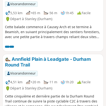
Visorandonneur
5,53 km
+65 m
-56 m
1h 45
Facile
Départ à Stanley (Durham)
Cette balade commence à Causey Arch et se termine à
Beamish, en suivant principalement des sentiers forestiers,
avec une petite partie à travers champs reliant deux sites
historiques importants. N'oublie pas de visiter Causey Arch
et Tanfield Railway avant de commencer la balade.
Annfield Plain à Leadgate - Durham
Round Trail
Visorandonneur
4,51 km
+20 m
-11 m
1h 20
Facile
Départ à Stanley (Durham)
Cette cinquième et dernière partie de la Durham Round
Trail continue de suivre la piste cyclable C2C à travers des