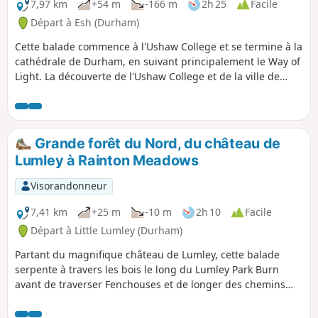
7,97 km
+54 m
-166 m
2h 25
Facile
Départ à Esh (Durham)
Cette balade commence à l'Ushaw College et se termine à la
cathédrale de Durham, en suivant principalement le Way of
Light. La découverte de l'Ushaw College et de la ville de
Durham complètera cette balade à travers champs, le long
de pistes cyclables et dans la ville elle-même.
Grande forêt du Nord, du château de
Lumley à Rainton Meadows
Visorandonneur
7,41 km
+25 m
-10 m
2h 10
Facile
Départ à Little Lumley (Durham)
Partant du magnifique château de Lumley, cette balade
serpente à travers les bois le long du Lumley Park Burn
avant de traverser Fenchouses et de longer des chemins
cavaliers à travers champs pour atteindre la réserve
naturelle de Rainton Meadows.