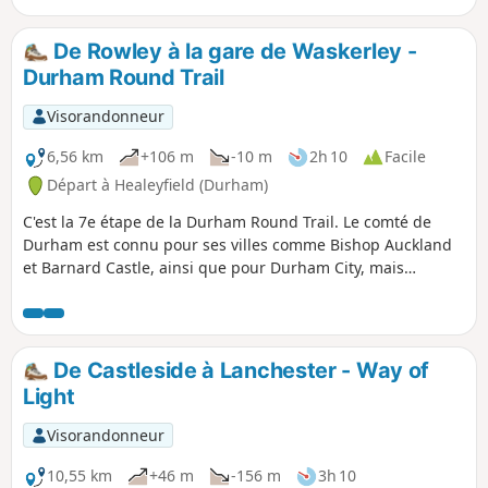
De Rowley à la gare de Waskerley -
Durham Round Trail
Visorandonneur
6,56 km
+106 m
-10 m
2h 10
Facile
Départ à Healeyfield (Durham)
C'est la 7e étape de la Durham Round Trail. Le comté de
Durham est connu pour ses villes comme Bishop Auckland
et Barnard Castle, ainsi que pour Durham City, mais
aujourd'hui, on quitte les zones urbaines pour se diriger
vers la campagne. Cette étape et les suivantes montrent le
côté plus sauvage du comté de Durham. Le parcours
continue sur la piste cyclable C2C/Waskerley Way et offre
De Castleside à Lanchester - Way of
plusieurs aires de pique-nique en chemin.
Light
Visorandonneur
10,55 km
+46 m
-156 m
3h 10