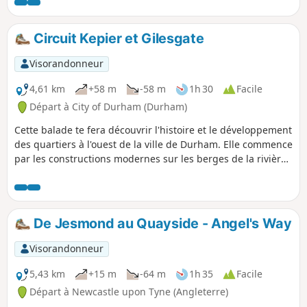
prévues. Il y a quelques jolis points de vue d'où l'on peut
admirer le château et la cathédrale.
Circuit Kepier et Gilesgate
Visorandonneur
4,61 km
+58 m
-58 m
1h 30
Facile
Départ à City of Durham (Durham)
Cette balade te fera découvrir l'histoire et le développement
des quartiers à l'ouest de la ville de Durham. Elle commence
par les constructions modernes sur les berges de la rivière,
passe devant l'hôpital médiéval Kepier, traverse des
lotissements d'après-guerre pour arriver dans l'une des
plus anciennes rues de Durham et se termine par les ruines
d'une chapelle du XIIIe siècle.
De Jesmond au Quayside - Angel's Way
Visorandonneur
5,43 km
+15 m
-64 m
1h 35
Facile
Départ à Newcastle upon Tyne (Angleterre)