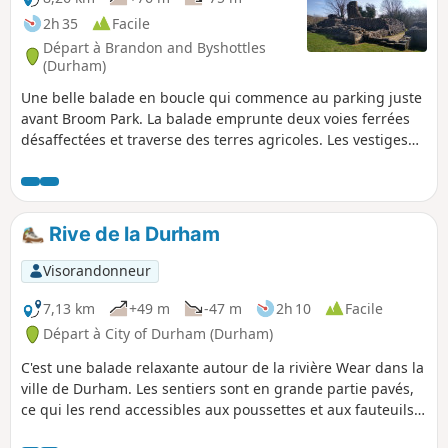
2h 35
Facile
Départ à Brandon and Byshottles
(Durham)
Une belle balade en boucle qui commence au parking juste
avant Broom Park. La balade emprunte deux voies ferrées
désaffectées et traverse des terres agricoles. Les vestiges
de Beau Repair sont le point fort, mais tu passeras à côté
du site de la bataille de Neville's Cross sur le chemin du
retour.
Rive de la Durham
Visorandonneur
7,13 km
+49 m
-47 m
2h 10
Facile
Départ à City of Durham (Durham)
C'est une balade relaxante autour de la rivière Wear dans la
ville de Durham. Les sentiers sont en grande partie pavés,
ce qui les rend accessibles aux poussettes et aux fauteuils
roulants. Là où il y a des marches, des alternatives ont été