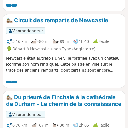
travers la ville, passant par Town Moor jusqu'à Gosforth le
long de la Great North Road. Cherche les panneaux
indiquant ce nom pendant ta balade.
Circuit des remparts de Newcastle
Visorandonneur
5,16 km
+80 m
-89 m
1h 40
Facile
Départ à Newcastle upon Tyne (Angleterre)
Newcastle était autrefois une ville fortifiée avec un château
(comme son nom l'indique). Cette balade en ville suit le
tracé des anciens remparts, dont certains sont encore
visibles, à travers le centre-ville moderne et le long des
quais de Newcastle, en passant par de nombreux sites
remarquables.
Du prieuré de Finchale à la cathédrale
de Durham - Le chemin de la connaissance
Visorandonneur
6,76 km
+67 m
-30 m
2h 05
Facile