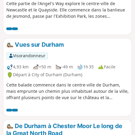
Cette partie de l'Angel's Way explore le centre-ville de
Newcastle et le Quayside. Elle commence dans la banlieue
de Jesmond, passe par l'Exhibition Park, les zones
commerçantes, le magnifique Grainger Town et trois églises
importantes, St Thomas, St Mary et St Nicholas, le château
de Newcastle et le donjon, avant de descendre une rue
ancienne, Side, jusqu'au Quayside et de se terminer au
Vues sur Durham
Millennium Bridge.
Visorandonneur
4,93 km
+50 m
-49 m
1h 35
Facile
Départ à City of Durham (Durham)
Cette balade commence dans le centre-ville de Durham,
mais emprunte un chemin plus inhabituel autour de la ville,
offrant plusieurs points de vue sur le château et la
cathédrale. La balade descend de Market Place jusqu'à la
rive du fleuve, puis passe devant les tribunaux et la prison,
l'université de Durham, l'école de Durham, puis devant les
bâtiments classés de South Street avant de revenir au point
De Durham à Chester Moor Le long de
de départ via le nouveau quartier Riverwalk Development.
la Great North Road