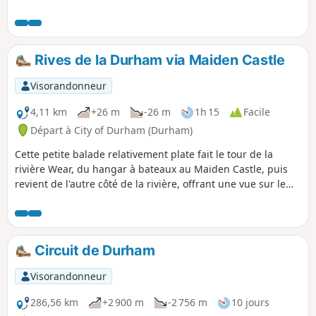
adapté aux poussettes et aux fauteuils roulants.
Rives de la Durham via Maiden Castle
Visorandonneur
4,11 km
+26 m
-26 m
1h 15
Facile
Départ à City of Durham (Durham)
Cette petite balade relativement plate fait le tour de la
rivière Wear, du hangar à bateaux au Maiden Castle, puis
revient de l'autre côté de la rivière, offrant une vue sur le
château et la cathédrale et de nombreux endroits pour
pique-niquer. Cette balade est accessible aux fauteuils
roulants et aux poussettes.
Circuit de Durham
Visorandonneur
286,56 km
+2 900 m
-2 756 m
10 jours