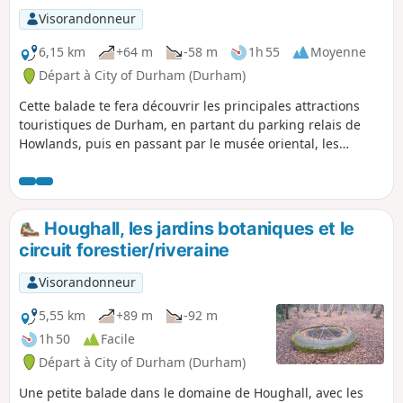
Visorandonneur
6,15 km
+64 m
-58 m
1h 55
Moyenne
Départ à City of Durham (Durham)
Cette balade te fera découvrir les principales attractions
touristiques de Durham, en partant du parking relais de
Howlands, puis en passant par le musée oriental, les
jardins botaniques, le château, la cathédrale et la place du
marché. Il y a quelques côtes raides, mais tu peux prendre
un bus depuis Elvet pour retourner au parking relais.
Houghall, les jardins botaniques et le
circuit forestier/riveraine
Visorandonneur
5,55 km
+89 m
-92 m
1h 50
Facile
Départ à City of Durham (Durham)
Une petite balade dans le domaine de Houghall, avec les