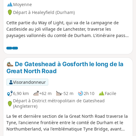
Moyenne
Départ à Healeyfield (Durham)
Cette partie du Way of Light, qui va de la campagne de
Castleside au joli village de Lanchester, traverse les
paysages vallonnés du comté de Durham. L'itinéraire passe
d'abord par l'impressionnant viaduc de Hownsgill, puis suit
le Lanchester Valley Path à travers des terres agricoles.
De Gateshead à Gosforth le long de la
Great North Road
Visorandonneur
6,90 km
+62 m
-52 m
2h 10
Facile
Départ à District métropolitain de Gateshead
(Angleterre)
La 9e et dernière section de la Great North Road traverse la
Tyne, l'ancienne frontière entre le comté de Durham et le
Northumberland, via l'emblématique Tyne Bridge, avant
d'entrer dans Newcastle Upon Tyne et de suivre la route à