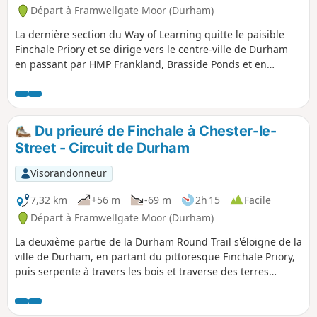
Départ à Framwellgate Moor (Durham)
La dernière section du Way of Learning quitte le paisible
Finchale Priory et se dirige vers le centre-ville de Durham
en passant par HMP Frankland, Brasside Ponds et en
suivant à nouveau la rivière Wear avant de se terminer à la
cathédrale de Durham.
Du prieuré de Finchale à Chester-le-
Street - Circuit de Durham
Visorandonneur
7,32 km
+56 m
-69 m
2h 15
Facile
Départ à Framwellgate Moor (Durham)
La deuxième partie de la Durham Round Trail s'éloigne de la
ville de Durham, en partant du pittoresque Finchale Priory,
puis serpente à travers les bois et traverse des terres
agricoles pour rejoindre les rives de la Wear au magnifique
château de Lumley, avant de traverser Riverside Park
jusqu'à Chester-le-Street Market Place. La première partie