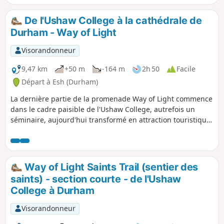
monter à travers des champs jusqu'au village de Great
Lumley. En quittant le village, l'itinéraire suit des chemins
De l'Ushaw College à la cathédrale de
de campagne avant de descendre à travers les bois
Durham - Way of Light
jusqu'au prieuré de Finchael.
Visorandonneur
9,47 km
+50 m
-164 m
2h 50
Facile
Départ à Esh (Durham)
La dernière partie de la promenade Way of Light commence
dans le cadre paisible de l'Ushaw College, autrefois un
séminaire, aujourd'hui transformé en attraction touristique.
Avant de partir, n'oublie pas de visiter les chapelles qui
comportent des éléments conçus par Augustus Pugin. La
promenade traverse quelques villages autour de la ville
avant de monter vers la cathédrale de Durham.
Way of Light Saints Trail (sentier des
saints) - section courte - de l'Ushaw
College à Durham
Visorandonneur