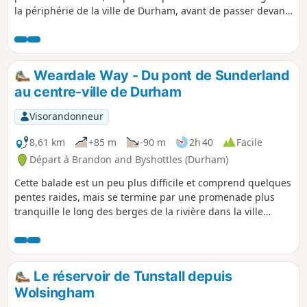
la périphérie de la ville de Durham, avant de passer devant
l'université et l'église St Oswald, puis de rejoindre les rives
de la rivière Wear, en terminant par une promenade le long
du South Bailey jusqu'à la cathédrale de Durham.
Weardale Way - Du pont de Sunderland
au centre-ville de Durham
Visorandonneur
8,61 km
+85 m
-90 m
2h 40
Facile
Départ à Brandon and Byshottles (Durham)
Cette balade est un peu plus difficile et comprend quelques
pentes raides, mais se termine par une promenade plus
tranquille le long des berges de la rivière dans la ville
même, pour finir au Brown's Boat House, à côté du pont
Elvet. En chemin, l'itinéraire passe devant plusieurs fermes,
Croxdale Hall avec sa chapelle et Shincliffe Hall. Ces sites
sont fermés au public, mais constituent de bons points de
Le réservoir de Tunstall depuis
repère.
Wolsingham