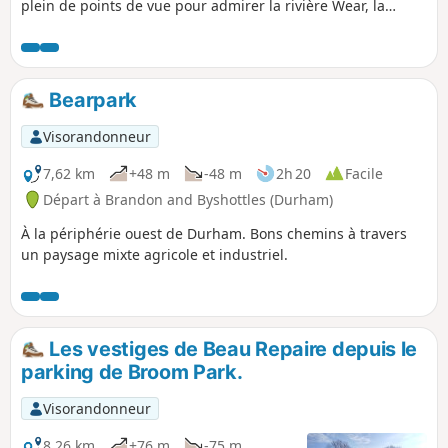
plein de points de vue pour admirer la rivière Wear, la
cathédrale et le château de Durham. Les montées raides te
donneront une bonne idée du relief de Durham.
Bearpark
Visorandonneur
7,62 km
+48 m
-48 m
2h 20
Facile
Départ à Brandon and Byshottles (Durham)
À la périphérie ouest de Durham. Bons chemins à travers
un paysage mixte agricole et industriel.
Les vestiges de Beau Repaire depuis le
parking de Broom Park.
Visorandonneur
8,26 km
+76 m
-75 m