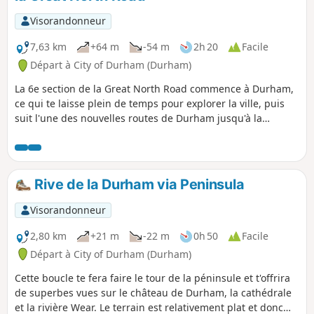
Visorandonneur
7,63 km
+64 m
-54 m
2h 20
Facile
Départ à City of Durham (Durham)
La 6e section de la Great North Road commence à Durham,
ce qui te laisse plein de temps pour explorer la ville, puis
suit l'une des nouvelles routes de Durham jusqu'à la
périphérie, en passant par Framwellgate Moor avant de
rejoindre l'A167. L'itinéraire continue à travers la campagne
en passant par le village de Plawsworth avant de se
terminer à Chester Moor.
Rive de la Durham via Peninsula
Visorandonneur
2,80 km
+21 m
-22 m
0h 50
Facile
Départ à City of Durham (Durham)
Cette boucle te fera faire le tour de la péninsule et t'offrira
de superbes vues sur le château de Durham, la cathédrale
et la rivière Wear. Le terrain est relativement plat et donc