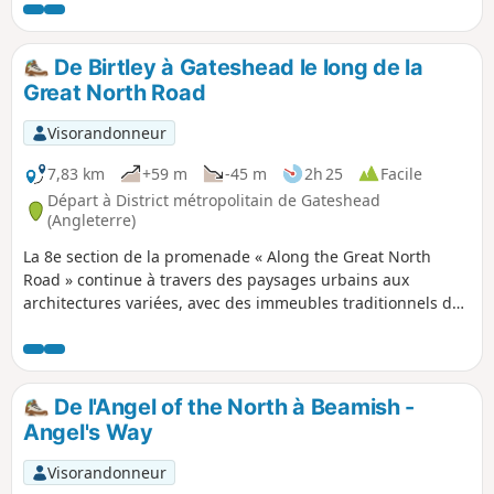
château de Lumley, sur les rives de la Wear.
De Birtley à Gateshead le long de la
Great North Road
Visorandonneur
7,83 km
+59 m
-45 m
2h 25
Facile
Départ à District métropolitain de Gateshead
(Angleterre)
La 8e section de la promenade « Along the Great North
Road » continue à travers des paysages urbains aux
architectures variées, avec des immeubles traditionnels de
Tyneside, des constructions modernes, des maisons
jumelées victoriennes et d'entre-deux-guerres, ainsi que de
nombreuses auberges, anciennes et nouvelles, qui
témoignent de l'importance de la Great North Road. La
De l'Angel of the North à Beamish -
promenade passe également devant l'emblématique Angel
Angel's Way
of the North et le magnifique parc victorien de Saltwell.
Prévoyez suffisamment de temps pour faire des détours.
Visorandonneur