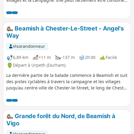
villages et la campagne. Elle peut facilement être combinée
avec d'autres parties de l'itinéraire.
Beamish à Chester-Le-Street - Angel's
Way
Visorandonneur
6,89 km
+11 m
-137 m
2h 00
Facile
Départ à Urpeth (Durham)
La dernière partie de la balade commence à Beamish et suit
des pistes cyclables à travers la campagne et les villages
jusqu'au centre-ville de Chester-le-Street, le long de Chester
Burn, pour finir à l'église St Mary and St Cuthbert, l'une des
nombreuses églises sur le chemin de pèlerinage.
Grande forêt du Nord, de Beamish à
Vigo
Visorandonneur