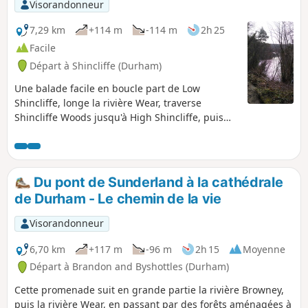
Visorandonneur
7,29 km
+114 m
-114 m
2h 25
Facile
Départ à Shincliffe (Durham)
Une balade facile en boucle part de Low
Shincliffe, longe la rivière Wear, traverse
Shincliffe Woods jusqu'à High Shincliffe, puis
revient par l'ancienne voie ferrée.
Du pont de Sunderland à la cathédrale
de Durham - Le chemin de la vie
Visorandonneur
6,70 km
+117 m
-96 m
2h 15
Moyenne
Départ à Brandon and Byshottles (Durham)
Cette promenade suit en grande partie la rivière Browney,
puis la rivière Wear, en passant par des forêts aménagées à