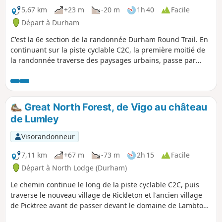
5,67 km
+23 m
-20 m
1h 40
Facile
Départ à Durham
C'est la 6e section de la randonnée Durham Round Trail. En
continuant sur la piste cyclable C2C, la première moitié de
la randonnée traverse des paysages urbains, passe par
Consett, puis entre dans la campagne, en suivant le Saints'
Trail, le chemin de la lumière, jusqu'à l'aire de pique-nique
de Rowley Station. La gare de Rowley se trouve maintenant
au Beamish Museum.
Great North Forest, de Vigo au château
de Lumley
Visorandonneur
7,11 km
+67 m
-73 m
2h 15
Facile
Départ à North Lodge (Durham)
Le chemin continue le long de la piste cyclable C2C, puis
traverse le nouveau village de Rickleton et l'ancien village
de Picktree avant de passer devant le domaine de Lambton
avec son château orné, puis serpente à travers le parc du