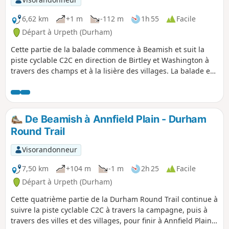
6,62 km
+1 m
-112 m
1h 55
Facile
Départ à Urpeth (Durham)
Cette partie de la balade commence à Beamish et suit la
piste cyclable C2C en direction de Birtley et Washington à
travers des champs et à la lisière des villages. La balade est
en descente sur la majeure partie du parcours, le long de
pistes cyclables dures, et est accessible à la plupart des
gens.
De Beamish à Annfield Plain - Durham
Round Trail
Visorandonneur
7,50 km
+104 m
-1 m
2h 25
Facile
Départ à Urpeth (Durham)
Cette quatrième partie de la Durham Round Trail continue à
suivre la piste cyclable C2C à travers la campagne, puis à
travers des villes et des villages, pour finir à Annfield Plain.