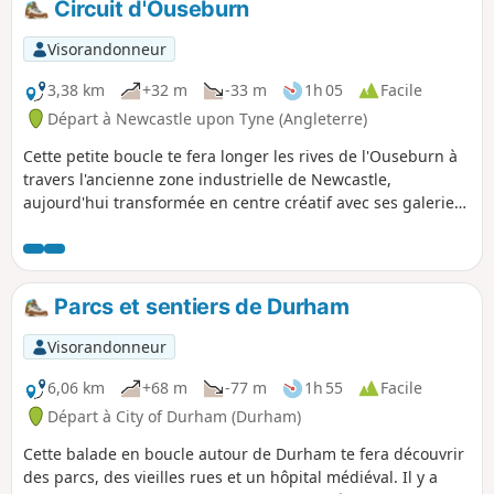
Circuit d'Ouseburn
Visorandonneur
3,38 km
+32 m
-33 m
1h 05
Facile
Départ à Newcastle upon Tyne (Angleterre)
Cette petite boucle te fera longer les rives de l'Ouseburn à
travers l'ancienne zone industrielle de Newcastle,
aujourd'hui transformée en centre créatif avec ses galeries,
sa ferme et ses nombreux restaurants et bars. Cette balade
est idéale pour les enfants, car il y a plein de choses à faire
et à voir en chemin.
Parcs et sentiers de Durham
Visorandonneur
6,06 km
+68 m
-77 m
1h 55
Facile
Départ à City of Durham (Durham)
Cette balade en boucle autour de Durham te fera découvrir
des parcs, des vieilles rues et un hôpital médiéval. Il y a