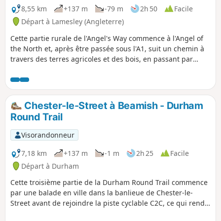
8,55 km
+137 m
-79 m
2h 50
Facile
Départ à Lamesley (Angleterre)
Cette partie rurale de l'Angel's Way commence à l'Angel of
the North et, après être passée sous l'A1, suit un chemin à
travers des terres agricoles et des bois, en passant par
plusieurs villages sur le chemin de Beamish. En chemin, tu
auras une vue sur la région où se trouvaient autrefois des
mines de charbon, notamment celles de Kibblesworth et
Bewicke Main.
Chester-le-Street à Beamish - Durham
Round Trail
Visorandonneur
7,18 km
+137 m
-1 m
2h 25
Facile
Départ à Durham
Cette troisième partie de la Durham Round Trail commence
par une balade en ville dans la banlieue de Chester-le-
Street avant de rejoindre la piste cyclable C2C, ce qui rend
la marche facile, même si tout le parcours est en montée