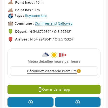
Point haut :
16 m
Point bas :
3 m
Pays :
Royaume-Uni
Commune :
Dumfries and Galloway
Départ :
N 54.872936° / O 3.59542°
Arrivée :
N 54.924304° / O 3.575324°
Météo détaillée heure par heure
Découvrez Visorando Premium
Ouvrir dans l'app