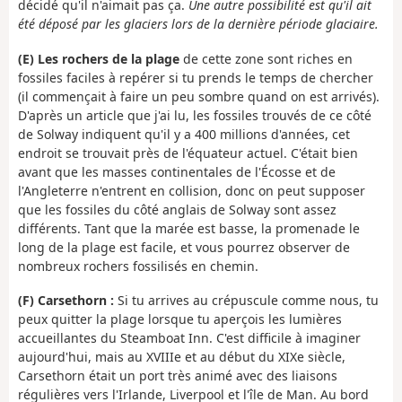
décidé qu'il n'aimait pas ça.
Une autre possibilité est qu'il ait
été déposé par les glaciers lors de la dernière période glaciaire.
(E) Les rochers de la plage
de cette zone sont riches en
fossiles faciles à repérer si tu prends le temps de chercher
(il commençait à faire un peu sombre quand on est arrivés).
D'après un article que j'ai lu, les fossiles trouvés de ce côté
de Solway indiquent qu'il y a 400 millions d'années, cet
endroit se trouvait près de l'équateur actuel. C'était bien
avant que les masses continentales de l'Écosse et de
l'Angleterre n'entrent en collision, donc on peut supposer
que les fossiles du côté anglais de Solway sont assez
différents. Tant que la marée est basse, la promenade le
long de la plage est facile, et vous pourrez observer de
nombreux rochers fossilisés en chemin.
(F) Carsethorn :
Si tu arrives au crépuscule comme nous, tu
peux quitter la plage lorsque tu aperçois les lumières
accueillantes du Steamboat Inn. C'est difficile à imaginer
aujourd'hui, mais au XVIIIe et au début du XIXe siècle,
Carsethorn était un port très animé avec des liaisons
régulières vers l'Irlande, Liverpool et l'île de Man. Au bord