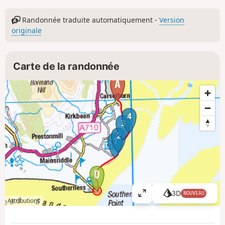
Randonnée traduite automatiquement -
Version
originale
Carte de la randonnée
4
3
2
1
3D
NOUVEAU
A
Attributions
ff
i