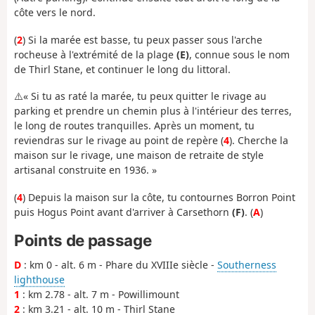
côte vers le nord.
(
2
) Si la marée est basse, tu peux passer sous l'arche
rocheuse à l'extrémité de la plage
(E)
, connue sous le nom
de Thirl Stane, et continuer le long du littoral.
⚠️« Si tu as raté la marée, tu peux quitter le rivage au
parking et prendre un chemin plus à l'intérieur des terres,
le long de routes tranquilles. Après un moment, tu
reviendras sur le rivage au point de repère (
4
). Cherche la
maison sur le rivage, une maison de retraite de style
artisanal construite en 1936. »
(
4
) Depuis la maison sur la côte, tu contournes Borron Point
puis Hogus Point avant d'arriver à Carsethorn
(F)
. (
A
)
Points de passage
D
: km 0 - alt. 6 m - Phare du XVIIIe siècle -
Southerness
lighthouse
1
: km 2.78 - alt. 7 m - Powillimount
2
: km 3.21 - alt. 10 m - Thirl Stane