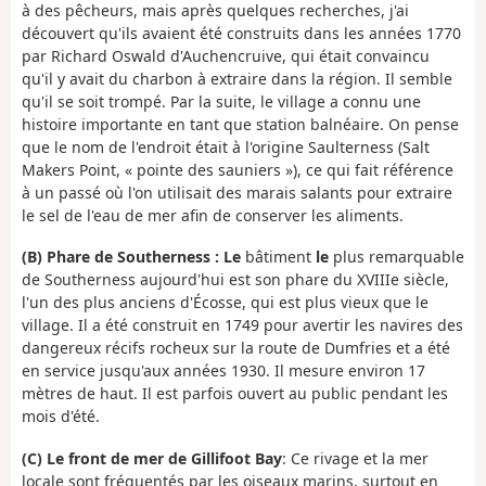
à des pêcheurs, mais après quelques recherches, j'ai
découvert qu'ils avaient été construits dans les années 1770
par Richard Oswald d'Auchencruive, qui était convaincu
qu'il y avait du charbon à extraire dans la région. Il semble
qu'il se soit trompé. Par la suite, le village a connu une
histoire importante en tant que station balnéaire. On pense
que le nom de l'endroit était à l'origine Saulterness (Salt
Makers Point, « pointe des sauniers »), ce qui fait référence
à un passé où l'on utilisait des marais salants pour extraire
le sel de l'eau de mer afin de conserver les aliments.
(B) Phare de Southerness : Le
bâtiment
le
plus remarquable
de Southerness aujourd'hui est son phare du XVIIIe siècle,
l'un des plus anciens d'Écosse, qui est plus vieux que le
village. Il a été construit en 1749 pour avertir les navires des
dangereux récifs rocheux sur la route de Dumfries et a été
en service jusqu'aux années 1930. Il mesure environ 17
mètres de haut. Il est parfois ouvert au public pendant les
mois d'été.
(C) Le front de mer de Gillifoot Bay
: Ce rivage et la mer
locale sont fréquentés par les oiseaux marins, surtout en