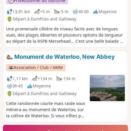
Professionnel du tourisme
13,91 km
+5 m
-5 m
4h 00
Moyenne
Départ à Dumfries and Galloway
Une promenade côtière de niveau facile avec de longues
vues, des plages désertes et plusieurs options de longueur
au départ de la RSPB Mersehead... C'est une belle balade à
faire toute l'année, mais elle est particulièrement
intéressante en hiver, lorsque les oiseaux migrateurs se
Monument de Waterloo, New Abbey
rassemblent par milliers dans la réserve naturelle RSPB de
Mersehead.
Association / Club / AMM
1,17 km
+134 m
-134 m
0h 45
Moyenne
Départ à Dumfries and Galloway
Cette randonnée courte mais raide vous
mènera au monument de Waterloo, sur
la colline de Waterloo. Si vous n'êtes pas
claustrophobe ou n'avez pas le vertige,
vous serez récompensé par une vue