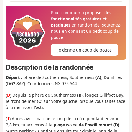
Pour continuer à proposer des
fonctionnalités gratuites et
pratiques
en randonnée, soutenez-
nous en donnant un petit coup de
pouce !
Je donne un coup de pouce
Description de la randonnée
Départ :
phare de Southerness, Southerness
(A)
, Dumfries
(DG2 8AZ). Coordonnées NX 975 544
(
D
) Depuis le phare de Southerness
(B)
, longez Gillifoot Bay,
le front de mer
(C)
sur votre gauche lorsque vous faites face
à la mer (vers l'est).
(
1
) Après avoir marché le long de la côte pendant environ
2,8 km, tu arriveras à la
plage
isolée
de Powillimount (D)
.
(Autre parking). Continue ensuite tout droit le long de la