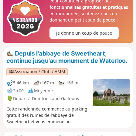
Pour continuer à proposer des
magnifique depuis le sommet de la tour
fonctionnalités gratuites et pratiques
! La randonnée est modérée car il y a
en randonnée, soutenez-nous en
une montée raide avec des marches
donnant un petit coup de pouce !
rocheuses et inégales. ⚠️Les escaliers
qui mènent à la tour sont vraiment
Je donne un coup de pouce
étroits et raides. Il n'y a PAS DE
BARRIÈRE DE SÉCURITÉ au sommet,
donc c'est pas recommandé d'amener
Depuis l'abbaye de Sweetheart,
des enfants ou si t'as le vertige !
continue jusqu'au monument de Waterloo.
Association / Club / AMM
5,46 km
+167 m
-166 m
2h 00
Moyenne
Départ à Dumfries and Galloway
Cette randonnée commence au parking
gratuit des ruines de l'abbaye de
Sweetheart et vous emmène au
monument de Waterloo. Si vous n'êtes
pas claustrophobe ou n'avez pas le