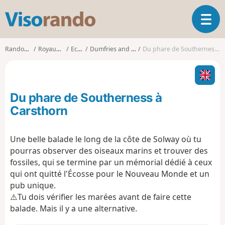
V
O
i
u
s
v
o
Randonnées
Royaume-Uni
Ecosse
Dumfries and Galloway
Du phare de Southerness à Carsthorn
r
r
i
a
r
n
l
d
Du phare de Southerness à
a
o
n
Carsthorn
a
v
Une belle balade le long de la côte de Solway où tu
i
pourras observer des oiseaux marins et trouver des
g
a
fossiles, qui se termine par un mémorial dédié à ceux
t
qui ont quitté l'Écosse pour le Nouveau Monde et un
i
pub unique.
o
⚠️Tu dois vérifier les marées avant de faire cette
n
balade. Mais il y a une alternative.