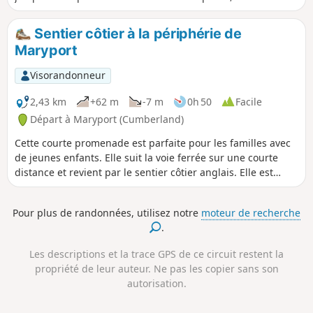
revenir par les bois. Comme souvent dans le Dumfries and
Galloway, tu pourras profiter de ces endroits magnifiques
Sentier côtier à la périphérie de
rien que pour toi. Cet itinéraire est peu fréquenté.
Maryport
Visorandonneur
2,43 km
+62 m
-7 m
0h 50
Facile
Départ à Maryport (Cumberland)
Cette courte promenade est parfaite pour les familles avec
de jeunes enfants. Elle suit la voie ferrée sur une courte
distance et revient par le sentier côtier anglais. Elle est
accessible aux chiens et offre de superbes vues sur la côte
de Cumbria.
Pour plus de randonnées, utilisez notre
moteur de recherche
.
Les descriptions et la trace GPS de ce circuit restent la
propriété de leur auteur. Ne pas les copier sans son
autorisation.