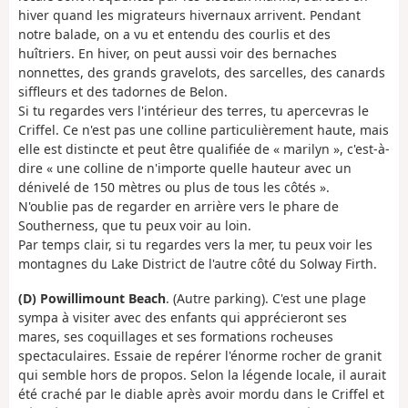
hiver quand les migrateurs hivernaux arrivent. Pendant
notre balade, on a vu et entendu des courlis et des
huîtriers. En hiver, on peut aussi voir des bernaches
nonnettes, des grands gravelots, des sarcelles, des canards
siffleurs et des tadornes de Belon.
Si tu regardes vers l'intérieur des terres, tu apercevras le
Criffel. Ce n'est pas une colline particulièrement haute, mais
elle est distincte et peut être qualifiée de « marilyn », c'est-à-
dire « une colline de n'importe quelle hauteur avec un
dénivelé de 150 mètres ou plus de tous les côtés ».
N'oublie pas de regarder en arrière vers le phare de
Southerness, que tu peux voir au loin.
Par temps clair, si tu regardes vers la mer, tu peux voir les
montagnes du Lake District de l'autre côté du Solway Firth.
(D) Powillimount Beach
. (Autre parking). C'est une plage
sympa à visiter avec des enfants qui apprécieront ses
mares, ses coquillages et ses formations rocheuses
spectaculaires. Essaie de repérer l'énorme rocher de granit
qui semble hors de propos. Selon la légende locale, il aurait
été craché par le diable après avoir mordu dans le Criffel et