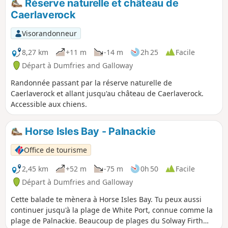
Réserve naturelle et château de
vertige, vous serez récompensé par une
Caerlaverock
vue magnifique depuis le sommet de la
tour ! La montée pour atteindre le
Visorandonneur
monument est assez raide. ⚠️Les
escaliers qui mènent à la tour sont
8,27 km
+11 m
-14 m
2h 25
Facile
vraiment étroits et raides. Il n'y a PAS DE
Départ à Dumfries and Galloway
BARRIÈRE DE SÉCURITÉ au sommet,
Randonnée passant par la réserve naturelle de
donc c'est pas recommandé d'amener
Caerlaverock et allant jusqu'au château de Caerlaverock.
des enfants ou si t'as le vertige !
Accessible aux chiens.
Horse Isles Bay - Palnackie
Office de tourisme
2,45 km
+52 m
-75 m
0h 50
Facile
Départ à Dumfries and Galloway
Cette balade te mènera à Horse Isles Bay. Tu peux aussi
continuer jusqu'à la plage de White Port, connue comme la
plage de Palnackie. Beaucoup de plages du Solway Firth