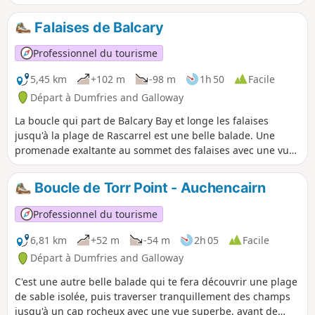
sont isolées et sablonneuses, mais celle-ci a l'avantage
d'avoir une pente raisonnable, ce qui signifie que lorsque la
Falaises de Balcary
marée est haute, l'eau est assez profonde pour se baigner
assez près du rivage. Il est aussi possible de faire tout le
Professionnel du tourisme
trajet à VTT.
5,45 km
+102 m
-98 m
1h 50
Facile
Départ à Dumfries and Galloway
La boucle qui part de Balcary Bay et longe les falaises
jusqu'à la plage de Rascarrel est une belle balade. Une
promenade exaltante au sommet des falaises avec une vue
imprenable. Il y a trois options d'itinéraires, donc tu peux
choisir une balade de différentes longueurs. Ou, si tu
Boucle de Torr Point - Auchencairn
n'aimes pas les hauteurs, tu peux éviter complètement la
partie des falaises, mais tu manqueras alors la partie avec
Professionnel du tourisme
les plus belles vues.
6,81 km
+52 m
-54 m
2h 05
Facile
Départ à Dumfries and Galloway
C'est une autre belle balade qui te fera découvrir une plage
de sable isolée, puis traverser tranquillement des champs
jusqu'à un cap rocheux avec une vue superbe, avant de