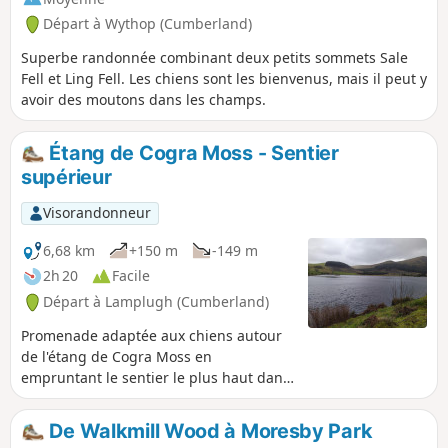
Départ à Wythop (Cumberland)
Superbe randonnée combinant deux petits sommets Sale
Fell et Ling Fell. Les chiens sont les bienvenus, mais il peut y
avoir des moutons dans les champs.
Étang de Cogra Moss - Sentier
supérieur
Visorandonneur
6,68 km
+150 m
-149 m
2h 20
Facile
Départ à Lamplugh (Cumberland)
Promenade adaptée aux chiens autour
de l'étang de Cogra Moss en
empruntant le sentier le plus haut dans
la forêt.
De Walkmill Wood à Moresby Park