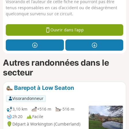
Visorando et l'auteur de cette fiche ne pourront pas être
tenus responsables en cas d'accident ou de désagrément
quelconque survenu sur ce circuit.
Ouvrir dans l'app
Autres randonnées dans le
secteur
Barepot à Low Seaton
Visorandonneur
3,10 km
+516 m
-516 m
2h 20
Facile
Départ à Workington (Cumberland)