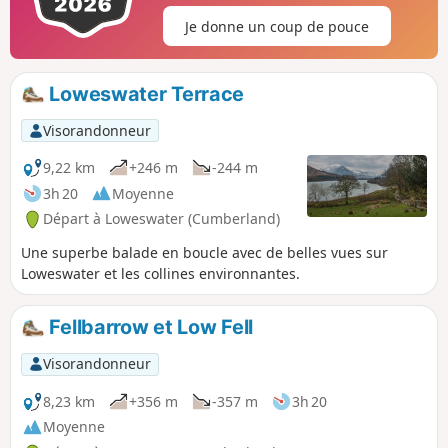
Je donne un coup de pouce
Loweswater Terrace
Visorandonneur
9,22 km
+246 m
-244 m
3h 20
Moyenne
Départ à Loweswater (Cumberland)
Une superbe balade en boucle avec de belles vues sur
Loweswater et les collines environnantes.
Fellbarrow et Low Fell
Visorandonneur
8,23 km
+356 m
-357 m
3h 20
Moyenne