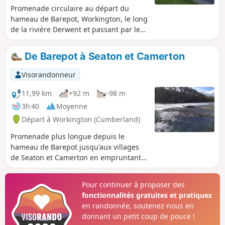
Promenade circulaire au départ du
hameau de Barepot, Workington, le long
de la rivière Derwent et passant par le
village de Low Seaton. Belle promenade
facile, parfaite pour toute la famille.
De Barepot à Seaton et Camerton
Accessible aux chiens.
Visorandonneur
11,99 km
+92 m
-98 m
3h 40
Moyenne
Départ à Workington (Cumberland)
Promenade plus longue depuis le
hameau de Barepot jusqu'aux villages
de Seaton et Camerton en empruntant
la piste cyclable et en suivant la rivière
Derwent pour revenir à Barepot.
Pour continuer à proposer des
Superbe vue sur les montagnes du Lake
fonctionnalités gratuites et pratiques
District au loin et le sud de l'Écosse.
en randonnée, soutenez-nous en
Chiens acceptés.
donnant un petit coup de pouce !