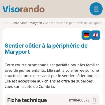
V
O
i
u
s
v
o
•••
Cumberland
Maryport
Sentier côtier à la périphérie de Maryport
r
r
i
a
r
n
l
d
Sentier côtier à la périphérie de
a
o
n
Maryport
a
v
Cette courte promenade est parfaite pour les familles
i
avec de jeunes enfants. Elle suit la voie ferrée sur une
g
a
courte distance et revient par le sentier côtier anglais.
t
Elle est accessible aux chiens et offre de superbes
i
vues sur la côte de Cumbria.
o
n
Fiche technique
n°
88460577