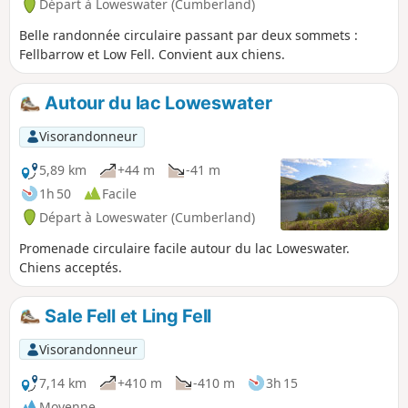
Départ à Loweswater (Cumberland)
Belle randonnée circulaire passant par deux sommets :
Fellbarrow et Low Fell. Convient aux chiens.
Autour du lac Loweswater
Visorandonneur
5,89 km
+44 m
-41 m
1h 50
Facile
Départ à Loweswater (Cumberland)
Promenade circulaire facile autour du lac Loweswater.
Chiens acceptés.
Sale Fell et Ling Fell
Visorandonneur
7,14 km
+410 m
-410 m
3h 15
Moyenne