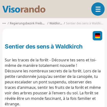
V
O
i
u
s
v
o
•••
Regierungsbezirk Freiburg
Waldkirch
Sentier des sens à Waldkirch
r
r
i
a
r
n
l
d
Sentier des sens à Waldkirch
a
o
n
a
Sur les traces de la forêt - Découvre tes sens et toi-
v
même de manière totalement nouvelle !
i
Découvre les nombreux secrets de la forêt. Lors de la
g
petite randonnée jusqu'au sentier de la canopée, tu
a
t
peux escalader un pont suspendu, observer des
i
traces d'animaux, sentir les fruits de la forêt et même
o
voir des arbres pousser à l'envers du sol. La forêt se
n
révèle être un monde fascinant, à la fois familier et
étrange.