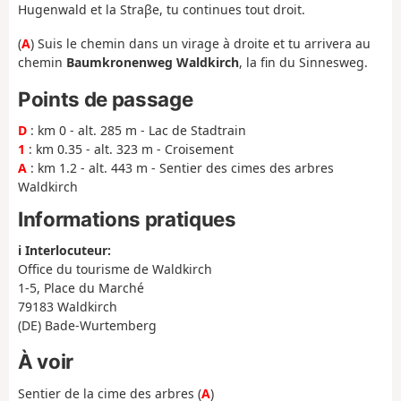
Hugenwald et la Straβe, tu continues tout droit.
(
A
) Suis le chemin dans un virage à droite et tu arrivera au
chemin
Baumkronenweg Waldkirch
, la fin du Sinnesweg.
Points de passage
D
: km 0 - alt. 285 m - Lac de Stadtrain
1
: km 0.35 - alt. 323 m - Croisement
A
: km 1.2 - alt. 443 m - Sentier des cimes des arbres
Waldkirch
Informations pratiques
ℹ️ Interlocuteur:
Office du tourisme de Waldkirch
1-5, Place du Marché
79183 Waldkirch
(DE) Bade-Wurtemberg
À voir
Sentier de la cime des arbres (
A
)