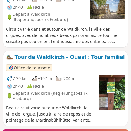
2h 40
Facile
Départ à Waldkirch
(Regierungsbezirk Freiburg)
Circuit varié dans et autour de Waldkirch, la ville des
orgues, avec de nombreux beaux panoramas. Le tour ne
suscite pas seulement l'enthousiasme des enfants. Le
sentier des chevaliers et en particulier le château de
Kastelburg invitent à toutes sortes de jeux. Mais la vue
Tour de Waldkirch - Ouest : Tour familial
étendue jusqu'au Kaiserstuhl, par-delà Waldkirch et le
Kandel est également une expérience formidable.
Office de tourisme
7,39 km
+197 m
-204 m
2h 40
Facile
Départ à Waldkirch (Regierungsbezirk
Freiburg)
Beau circuit varié autour de Waldkirch, la
ville de l'orgue, jusqu'à l'aire de repos et de
pointage de la Martinsbühlhütte. Variante
plus courte pour les familles.