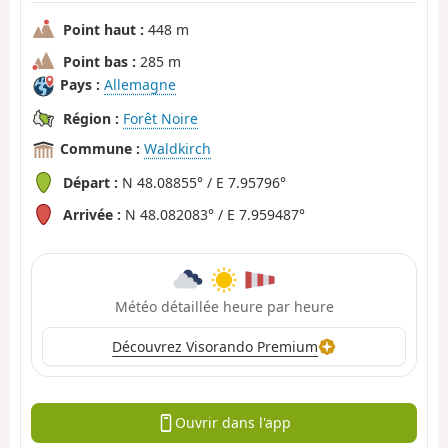
Point haut :
448 m
Point bas :
285 m
Pays :
Allemagne
Région :
Forêt Noire
Commune :
Waldkirch
Départ :
N 48.08855° / E 7.95796°
Arrivée :
N 48.082083° / E 7.959487°
Météo détaillée heure par heure
Découvrez Visorando Premium
Ouvrir dans l'app