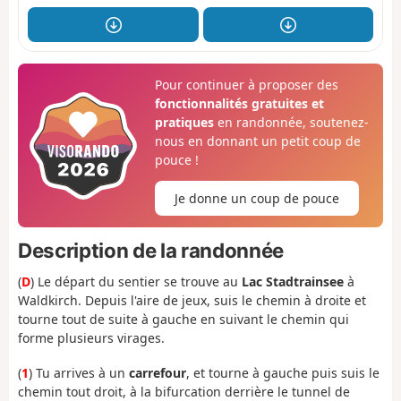
Pour continuer à proposer des
fonctionnalités gratuites et
pratiques
en randonnée, soutenez-
nous en donnant un petit coup de
pouce !
Je donne un coup de pouce
Description de la randonnée
(
D
) Le départ du sentier se trouve au
Lac Stadtrainsee
à
Waldkirch. Depuis l'aire de jeux, suis le chemin à droite et
tourne tout de suite à gauche en suivant le chemin qui
forme plusieurs virages.
(
1
) Tu arrives à un
carrefour
, et tourne à gauche puis suis le
chemin tout droit, à la bifurcation derrière le tunnel de