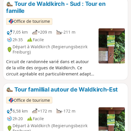
Tour de Waldkirch - Sud : Tour en
famille
Office de tourisme
7,05 km
+209 m
-211 m
2h 35
Facile
Départ à Waldkirch (Regierungsbezirk
Freiburg)
Circuit de randonnée varié dans et autour
de la ville des orgues de Waldkirch. Ce
circuit agréable est particulièrement adapté
aux familles avec enfants. Les enfants y
trouveront de nombreux points forts, petits
Tour famillial autour de Waldkirch-Est
et grands : Faire du bateau sur le lac
Stadtrainsee, le zoo de la Forêt-Noire, des
Office de tourisme
choses intéressantes sur le sentier des sens
et le sentier de la cime des arbres.
6,58 km
+172 m
-172 m
2h 20
Facile
Départ à Waldkirch (Regierungsbezirk
Freiburg)