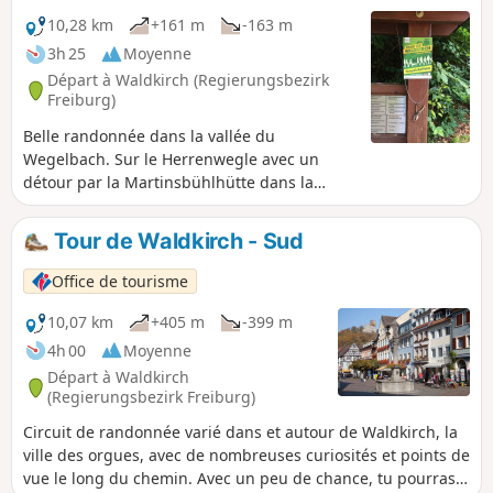
10,28 km
+161 m
-163 m
3h 25
Moyenne
Départ à Waldkirch (Regierungsbezirk
Freiburg)
Belle randonnée dans la vallée du
Wegelbach. Sur le Herrenwegle avec un
détour par la Martinsbühlhütte dans la
vallée de Suggental. Le long de l'Elz,
l'itinéraire va jusqu'au pont Galgenbrücke,
Tour de Waldkirch - Sud
puis on longe le lac Stadtrainsee pour
revenir à la place du marché.
Office de tourisme
10,07 km
+405 m
-399 m
4h 00
Moyenne
Départ à Waldkirch
(Regierungsbezirk Freiburg)
Circuit de randonnée varié dans et autour de Waldkirch, la
ville des orgues, avec de nombreuses curiosités et points de
vue le long du chemin. Avec un peu de chance, tu pourras