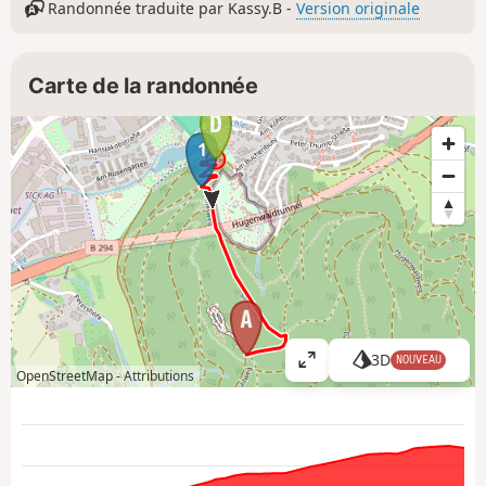
Randonnée traduite par Kassy.B -
Version originale
Carte de la randonnée
1
3D
NOUVEAU
A
OpenStreetMap -
Attributions
ff
i
c
h
e