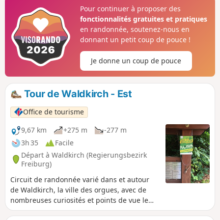
Pour continuer à proposer des
fonctionnalités gratuites et pratiques
en randonnée, soutenez-nous en
donnant un petit coup de pouce !
Je donne un coup de pouce
Tour de Waldkirch - Est
Office de tourisme
9,67 km
+275 m
-277 m
3h 35
Facile
Départ à Waldkirch (Regierungsbezirk
Freiburg)
Circuit de randonnée varié dans et autour
de Waldkirch, la ville des orgues, avec de
nombreuses curiosités et points de vue le
long du chemin.