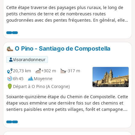
Cette étape traverse des paysages plus ruraux, le long de
petits chemins de terre et de nombreuses routes
goudronnées avec des pentes fréquentes. En général, elle
est assez modérée et permet de visiter de petits villages,
dont certains disposent de restaurants. L'itinéraire se
termine à Melide, où on rejoint le Camino Francés.
O Pino - Santiago de Compostella
Visorandonneur
20,73 km
+302 m
-317 m
6h 45
Moyenne
Départ à O Pino (A Corogne)
Soixante-quinzième étape du Chemin de Compostelle. Cette
étape vous emmène une dernière fois sur des chemins et
sentiers paisibles entre petits villages, forêt et campagne.
Au fur et à mesure que l’on approche, le flot des marcheurs
s’intensifie. Mais au milieu de la foule chacun marche seul
avec lui même. Dans les yeux de tous brille l’étoile de
Compostelle. L’arrivée à Saint-Jacques-de-Compostelle est