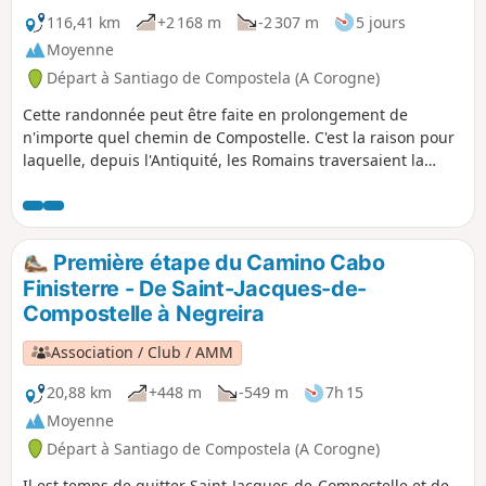
116,41 km
+2 168 m
-2 307 m
5 jours
Moyenne
Départ à Santiago de Compostela (A Corogne)
Cette randonnée peut être faite en prolongement de
n'importe quel chemin de Compostelle. C'est la raison pour
laquelle, depuis l'Antiquité, les Romains traversaient la
péninsule ibérique en suivant la Voie lactée jusqu'au bout
du monde (tel qu'on le connaissait alors). On te conseille de
passer par Muxía plutôt que d'aller directement à Fisterra
(le nom de la ville). On te recommande aussi de faire 3 km
Première étape du Camino Cabo
de plus pour atteindre le cap Finisterre. Le paysage est
Finisterre - De Saint-Jacques-de-
magnifique et le coucher de soleil sur l'océan Atlantique
Compostelle à Negreira
depuis le cap est un moment inoubliable.
Association / Club / AMM
20,88 km
+448 m
-549 m
7h 15
Moyenne
Départ à Santiago de Compostela (A Corogne)
Il est temps de quitter Saint-Jacques-de-Compostelle et de