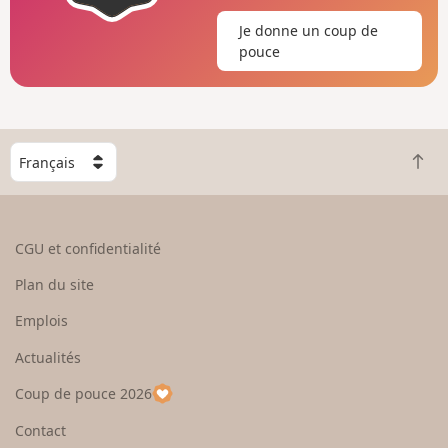
Je donne un coup de
pouce
C
R
h
e
o
t
i
o
s
CGU et confidentialité
u
i
r
s
Plan du site
e
s
n
e
Emplois
h
z
Actualités
a
u
u
n
Coup de pouce 2026
t
p
a
Contact
y