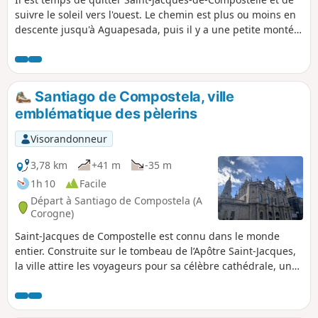
suivre le soleil vers l'ouest. Le chemin est plus ou moins en
descente jusqu'à Aguapesada, puis il y a une petite montée
à Alto do Mar de Ovellas, où il faut gravir 210 mètres en
environ 2 km, jusqu'à Carballo. Ensuite, c'est une
promenade qui traverse la rivière Tambre et mène à
Negreira.
Santiago de Compostela, ville
emblématique des pèlerins
Visorandonneur
3,78 km
+41 m
-35 m
1h 10
Facile
Départ à Santiago de Compostela (A
Corogne)
Saint-Jacques de Compostelle est connu dans le monde
entier. Construite sur le tombeau de l’Apôtre Saint-Jacques,
la ville attire les voyageurs pour sa célèbre cathédrale, un
monument exceptionnel dont les façades sont à couper le
souffle et qui conserve une multitude de reliques. Mais la
ville de Santiago recèle bien d'autres monuments tout