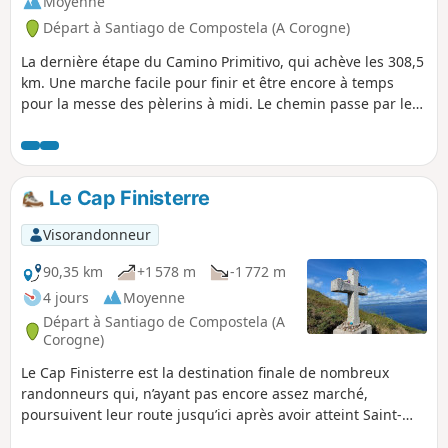
Moyenne
Départ à Santiago de Compostela (A Corogne)
La dernière étape du Camino Primitivo, qui achève les 308,5
km. Une marche facile pour finir et être encore à temps
pour la messe des pèlerins à midi. Le chemin passe par le
Monte do Gozo (Mont de la Joie) qui nous offre une belle
vue sur les trois flèches de la cathédrale de Saint-Jacques-
de-Compostelle. De là, il faut environ une heure pour
rejoindre la porte principale et l'entrée de la cathédrale, qui
Le Cap Finisterre
marque la fin de ce voyage. Cependant, il est recommandé
de continuer quelques jours de plus jusqu'à Finisterre, sur
Visorandonneur
la côte atlantique.
90,35 km
+1 578 m
-1 772 m
4 jours
Moyenne
Départ à Santiago de Compostela (A
Corogne)
Le Cap Finisterre est la destination finale de nombreux
randonneurs qui, n’ayant pas encore assez marché,
poursuivent leur route jusqu’ici après avoir atteint Saint-
Jacques-de-Compostelle. C'est la suite de mon parcours