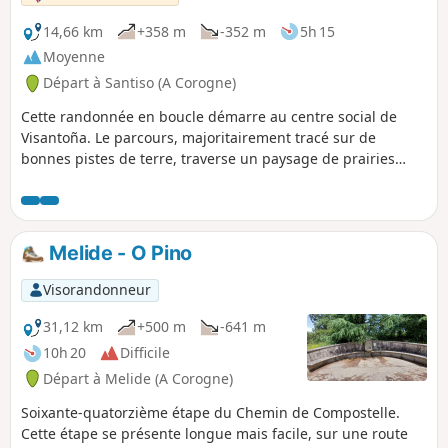
14,66 km
+358 m
-352 m
5h 15
Moyenne
Départ à Santiso (A Corogne)
Cette randonnée en boucle démarre au centre social de
Visantoña. Le parcours, majoritairement tracé sur de
bonnes pistes de terre, traverse un paysage de prairies
façonné par l’élevage, activité phare de la région.
Randonnée en forêt sur d’anciens chemins empierrés, entre
ruisseaux et végétation luxuriante. Paysages typiquement
galiciens.
Melide - O Pino
Visorandonneur
31,12 km
+500 m
-641 m
10h 20
Difficile
Départ à Melide (A Corogne)
Soixante-quatorzième étape du Chemin de Compostelle.
Cette étape se présente longue mais facile, sur une route