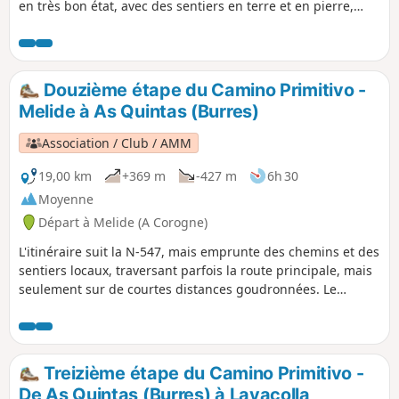
en très bon état, avec des sentiers en terre et en pierre,
ainsi que de petites routes ou pistes asphaltées entre
villages, avec des montées et des descentes douces et des
parties planes intercalées. Vous arrivez à A Rúa, au
camping Peregrino O Castiñeiro, pour recharger vos
Douzième étape du Camino Primitivo -
batteries et vous préparer pour la dernière étape.
Melide à As Quintas (Burres)
Association / Club / AMM
19,00 km
+369 m
-427 m
6h 30
Moyenne
Départ à Melide (A Corogne)
L'itinéraire suit la N-547, mais emprunte des chemins et des
sentiers locaux, traversant parfois la route principale, mais
seulement sur de courtes distances goudronnées. Le
parcours est un peu vallonné, traversant la rivière Boente et
la magnifique vallée de la rivière Iso pour atteindre Arzúa.
Ensuite, c'est une marche assez agréable de 5 km le long de
chemins forestiers, à travers bois et prairies, pour atteindre
Treizième étape du Camino Primitivo -
l'auberge à As Quintas.
De As Quintas (Burres) à Lavacolla