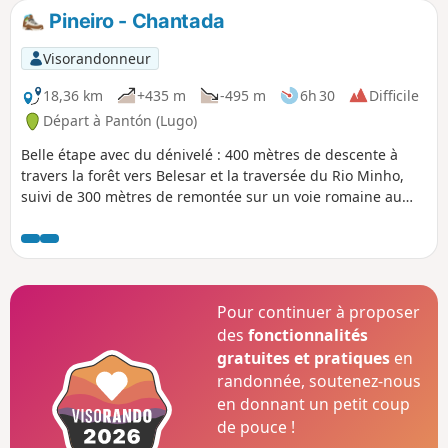
autant grandioses. Chaque année, c’est plus de trois
Pineiro - Chantada
millions de visiteurs qui viennent déambuler dans les
quartiers de la ville dont l’architecture romane, gothique,
Visorandonneur
baroque en font une vraie particularité.
18,36 km
+435 m
-495 m
6h 30
Difficile
Départ à Pantón (Lugo)
Belle étape avec du dénivelé : 400 mètres de descente à
travers la forêt vers Belesar et la traversée du Rio Minho,
suivi de 300 mètres de remontée sur un voie romaine au
cœur des vignobles de l'AOC Ribeira Sacra
Pour continuer à proposer
des
fonctionnalités
gratuites et pratiques
en
randonnée, soutenez-nous
en donnant un petit coup
de pouce !