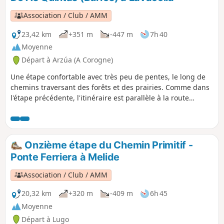
Association / Club / AMM
23,42 km
+351 m
-447 m
7h 40
Moyenne
Départ à Arzúa (A Corogne)
Une étape confortable avec très peu de pentes, le long de
chemins traversant des forêts et des prairies. Comme dans
l'étape précédente, l'itinéraire est parallèle à la route
principale N-547 et à l'autoroute A-54, bientôt achevée.
Notre itinéraire passe par O Pedrouzo et l'aéroport, ce qui
nous permet de réduire la distance à parcourir lors de la
prochaine étape pour assister à la messe des pèlerins,
Onzième étape du Chemin Primitif -
célébrée tous les jours à midi dans la cathédrale de Saint-
Ponte Ferriera à Melide
Jacques-de-Compostelle.
Association / Club / AMM
20,32 km
+320 m
-409 m
6h 45
Moyenne
Départ à Lugo