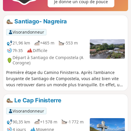
Je donne un coup de pouce
Santiago- Nagreira
Visorandonneur
21,96 km
+465 m
-553 m
7h 35
Difficile
Départ à Santiago de Compostela (A
Corogne)
Première étape du Camino Finisterra. Après l'ambiance
bruyante de Santiago de Compostela, vous allez bien vite
vous retrouver dans un monde plus tranquille. En effet, un
parcours vallonné, parsemé de forêts vous mène à travers
une région peu peuplée, direction Ouest. Le chemin
Le Cap Finisterre
traverse plusieurs petits villages tels que Quintans et Ponte
Sarela. Entre ponts romains et petites montagnes, vous
Visorandonneur
arrivez à Neigreira, petite ville d’origine médiévale dont les
monuments les plus remarquables sont la maison de
90,35 km
+1 578 m
-1 772 m
campagne Pazo do Coton et une chapelle attenante dédiée
4 jours
Moyenne