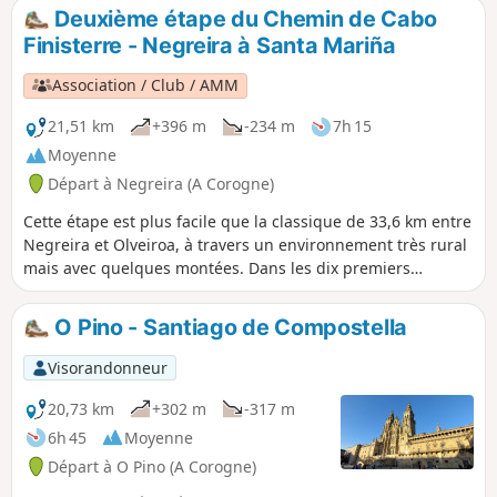
vue sur les trois flèches de la cathédrale de Saint-Jacques-
Deuxième étape du Chemin de Cabo
de-Compostelle. De là, il faut environ une heure pour
Finisterre - Negreira à Santa Mariña
rejoindre la porte principale et l'entrée de la cathédrale, qui
marque la fin de ce voyage. Cependant, il est recommandé
Association / Club / AMM
de continuer quelques jours de plus jusqu'à Finisterre, sur
la côte atlantique.
21,51 km
+396 m
-234 m
7h 15
Moyenne
Départ à Negreira (A Corogne)
Cette étape est plus facile que la classique de 33,6 km entre
Negreira et Olveiroa, à travers un environnement très rural
mais avec quelques montées. Dans les dix premiers
kilomètres, on traverse des forêts luxuriantes de pins, de
châtaigniers et de chênes, puis on passe par une zone plus
O Pino - Santiago de Compostella
dégagée. À la fin, il y a un petit village sympa qui vaut le
détour.
Visorandonneur
20,73 km
+302 m
-317 m
6h 45
Moyenne
Départ à O Pino (A Corogne)