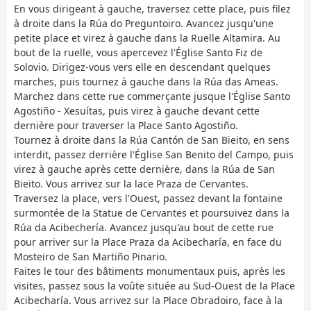
En vous dirigeant à gauche, traversez cette place, puis filez
à droite dans la Rúa do Preguntoiro. Avancez jusqu'une
petite place et virez à gauche dans la Ruelle Altamira. Au
bout de la ruelle, vous apercevez l'Église Santo Fiz de
Solovio. Dirigez-vous vers elle en descendant quelques
marches, puis tournez à gauche dans la Rúa das Ameas.
Marchez dans cette rue commerçante jusque l'Église Santo
Agostiño - Xesuítas, puis virez à gauche devant cette
dernière pour traverser la Place Santo Agostiño.
Tournez à droite dans la Rúa Cantón de San Bieito, en sens
interdit, passez derrière l'Église San Benito del Campo, puis
virez à gauche après cette dernière, dans la Rúa de San
Bieito. Vous arrivez sur la lace Praza de Cervantes.
Traversez la place, vers l'Ouest, passez devant la fontaine
surmontée de la Statue de Cervantes et poursuivez dans la
Rúa da Acibechería. Avancez jusqu'au bout de cette rue
pour arriver sur la Place Praza da Acibecharía, en face du
Mosteiro de San Martiño Pinario.
Faites le tour des bâtiments monumentaux puis, après les
visites, passez sous la voûte située au Sud-Ouest de la Place
Acibecharía. Vous arrivez sur la Place Obradoiro, face à la