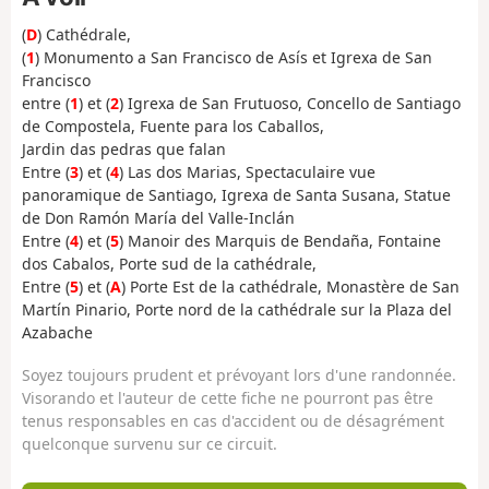
(
D
) Cathédrale,
(
1
) Monumento a San Francisco de Asís et Igrexa de San
Francisco
entre (
1
) et (
2
) Igrexa de San Frutuoso, Concello de Santiago
de Compostela, Fuente para los Caballos,
Jardin das pedras que falan
Entre (
3
) et (
4
) Las dos Marias, Spectaculaire vue
panoramique de Santiago, Igrexa de Santa Susana, Statue
de Don Ramón María del Valle-Inclán
Entre (
4
) et (
5
) Manoir des Marquis de Bendaña, Fontaine
dos Cabalos, Porte sud de la cathédrale,
Entre (
5
) et (
A
) Porte Est de la cathédrale, Monastère de San
Martín Pinario, Porte nord de la cathédrale sur la Plaza del
Azabache
Soyez toujours prudent et prévoyant lors d'une randonnée.
Visorando et l'auteur de cette fiche ne pourront pas être
tenus responsables en cas d'accident ou de désagrément
quelconque survenu sur ce circuit.