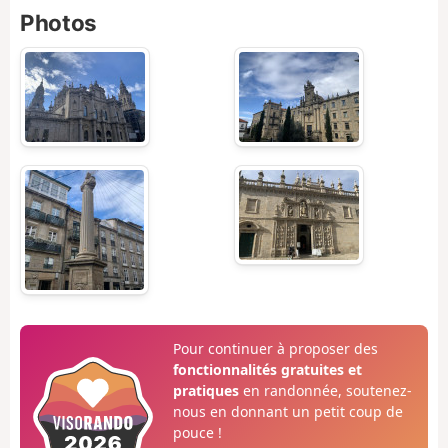
Photos
Pour continuer à proposer des
fonctionnalités gratuites et
pratiques
en randonnée, soutenez-
nous en donnant un petit coup de
pouce !