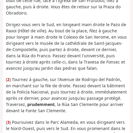
bout de cette rue, face à l'Igrexa de San Frutuoso, filez à
gauche, puis à droite. Vous êtes de retour sur la Praza do
Obradoiro.
Dirigez-vous vers le Sud, en longeant main droite le Pazo de
Raxoi (Hôtel de ville). Au bout de la place, filez à gauche
pour longer à main droite le Colexio de San Xerome, en vous
dirigeant vers le musée de la cathédrale de Saint-Jacques-
de-Compostelle, puis partez à droite, devant ce dernier,
dans la Rúa do Franco. Passez devant l'université, puis
tournez à droite après celle-ci, dans la Travesa de Fonsec et
avancez jusqu'au Jardin das pedras que falan.
(
2
) Tournez à gauche, sur l'Avenue de Rodrigo del Padrón,
en marchant sur la file de droite. Passez devant la bâtiment
de la Policía Nacional, puis tournez à droite, immédiatement
après ce dernier, pour avancez jusqu'au passage protégé.
Traversez,
prudemment
, la Rúa San Clemente pour arriver
devant la Fonte San Clemente.
(
3
) Poursuivez dans le Parc Alameda, en vous dirigeant vers
le Nord-Ouest, puis vers le Sud. En vous promenant dans le