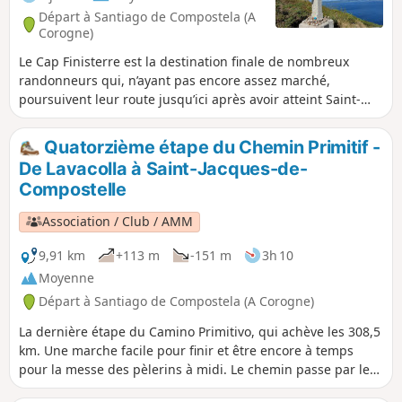
à Saint-Mauro.
Départ à Santiago de Compostela (A
Corogne)
Le Cap Finisterre est la destination finale de nombreux
randonneurs qui, n’ayant pas encore assez marché,
poursuivent leur route jusqu’ici après avoir atteint Saint-
Jacques-de-Compostelle. C'est la suite de mon parcours
n°34216808 démarré le 20 mars 2023. Le Cap Finisterre,
Quatorzième étape du Chemin Primitif -
c'est aussi un promontoire rocheux de 600 m de long qui
De Lavacolla à Saint-Jacques-de-
s’effondre brutalement dans la mer tout au Sud de la Côte
Compostelle
de la Mort : le genre d’endroit qui dégage une véritable
impression de bout du monde.
Association / Club / AMM
9,91 km
+113 m
-151 m
3h 10
Moyenne
Départ à Santiago de Compostela (A Corogne)
La dernière étape du Camino Primitivo, qui achève les 308,5
km. Une marche facile pour finir et être encore à temps
pour la messe des pèlerins à midi. Le chemin passe par le
Monte do Gozo (Mont de la Joie) qui nous offre une belle