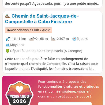
descente jusqu'à Aguapesada, puis il y a une petite montée
à Alto do Mar de Ovellas, où il faut gravir 210 mètres en
environ 2 km, jusqu'à Carballo. Ensuite, c'est une
Chemin de Saint-Jacques-de-
promenade qui traverse la rivière Tambre et mène à
Compostelle à Cabo Finisterre
Negreira.
Association / Club / AMM
116,41 km
+2 168 m
-2 307 m
5 jours
Moyenne
Départ à Santiago de Compostela (A Corogne)
Cette randonnée peut être faite en prolongement de
n'importe quel chemin de Compostelle. C'est la raison pour
laquelle, depuis l'Antiquité, les Romains traversaient la
péninsule ibérique en suivant la Voie lactée jusqu'au bout
du monde (tel qu'on le connaissait alors). On te conseille de
Pour continuer à proposer des
passer par Muxía plutôt que d'aller directement à Fisterra
fonctionnalités gratuites et pratiques
(le nom de la ville). On te recommande aussi de faire 3 km
en randonnée, soutenez-nous en
de plus pour atteindre le cap Finisterre. Le paysage est
donnant un petit coup de pouce !
magnifique et le coucher de soleil sur l'océan Atlantique
depuis le cap est un moment inoubliable.