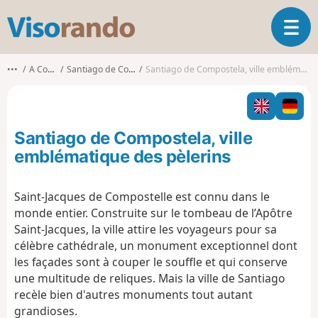
V
O
i
u
s
v
o
•••
A Corogne
Santiago de Compostela
Santiago de Compostela, ville emblématique des pèlerins
r
r
i
a
r
n
l
d
Santiago de Compostela, ville
a
o
n
emblématique des pèlerins
a
v
Saint-Jacques de Compostelle est connu dans le
i
monde entier. Construite sur le tombeau de l’Apôtre
g
a
Saint-Jacques, la ville attire les voyageurs pour sa
t
célèbre cathédrale, un monument exceptionnel dont
i
les façades sont à couper le souffle et qui conserve
o
une multitude de reliques. Mais la ville de Santiago
n
recèle bien d'autres monuments tout autant
grandioses.