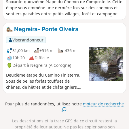
Soixante-quinzième étape du Chemin de Compostelle. Cette
étape vous emmène une dernière fois sur des chemins et
sentiers paisibles entre petits villages, forêt et campagne.
Au fur et à mesure que l’on approche, le flot des marcheurs
s’intensifie. Mais au milieu de la foule chacun marche seul
Negreira- Ponte Olveira
avec lui même. Dans les yeux de tous brille l’étoile de
Compostelle. L’arrivée à Saint-Jacques-de-Compostelle est
Visorandonneur
toujours un moment d’intense émotion assortie de
nombreux rituels. Le premier exercice obligé est de se faire
31,00 km
+516 m
-436 m
photographier devant le panneau Santiago. Ceci fait,
10h 20
Difficile
s’ensuit la traversée des faubourgs avant d’arriver au
Départ à Negreira (A Corogne)
quartier historique où trône la cathédrale ou vous pourrez
aller mettre votre pied au "Kilomètre 0" situé au milieu de la
Deuxième étape du Camino Finisterra.
Place del Obradoiro, juste en face de la cathédrale, Il
Sous de belles forêts touffues de
symbolise la fin du pèlerinage, le point d'arrivée de tous les
chênes, de hêtres et de châtaigniers,
chemins et surtout la fierté d’avoir réussi, d’avoir dépassé
c'est une belle étape en montée qui se
ses limites, vaincu ses peurs et .... Et vient le moment du
termine dans un de ces petits villages
Pour plus de randonnées, utilisez notre
moteur de recherche
retour.
qui parsèment la géographie
.
galicienne : Ponte Olveira, un endroit
parfait pour se reposer et reprendre des
Les descriptions et la trace GPS de ce circuit restent la
forces.
propriété de leur auteur. Ne pas les copier sans son