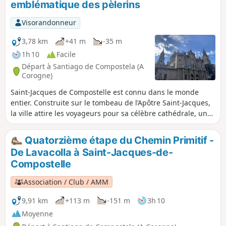
emblématique des pèlerins
(le nom de la ville). On te recommande aussi de faire 3 km
de plus pour atteindre le cap Finisterre. Le paysage est
Visorandonneur
magnifique et le coucher de soleil sur l'océan Atlantique
depuis le cap est un moment inoubliable.
3,78 km
+41 m
-35 m
1h 10
Facile
Départ à Santiago de Compostela (A
Corogne)
Saint-Jacques de Compostelle est connu dans le monde
entier. Construite sur le tombeau de l’Apôtre Saint-Jacques,
la ville attire les voyageurs pour sa célèbre cathédrale, un
monument exceptionnel dont les façades sont à couper le
souffle et qui conserve une multitude de reliques. Mais la
Quatorzième étape du Chemin Primitif -
ville de Santiago recèle bien d'autres monuments tout
De Lavacolla à Saint-Jacques-de-
autant grandioses. Chaque année, c’est plus de trois
Compostelle
millions de visiteurs qui viennent déambuler dans les
quartiers de la ville dont l’architecture romane, gothique,
Association / Club / AMM
baroque en font une vraie particularité.
9,91 km
+113 m
-151 m
3h 10
Moyenne