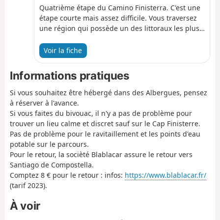
Quatrième étape du Camino Finisterra. C'est une
étape courte mais assez difficile. Vous traversez
une région qui possède un des littoraux les plus
beaux de la Péninsule Ibérique, avec de grandes
plages tranquilles qui adoucissent le front
Voir la fiche
rocheux et une mer sauvage qui a donné lieu à
des centaines d’histoire et de légendes de
Informations pratiques
naufrages et de sauvetages. Vous allez
contourner la Crique do Talón, avant d'atteindre
Si vous souhaitez être hébergé dans des Albergues, pensez
la grande et belle Plage d’A Lagosteira ou, au
à réserver à l'avance.
fond, vous verrez apparaitre comme une île la
Si vous faites du bivouac, il n'y a pas de problème pour
ville de Fisterra. De Fisterra, en suivant la route
trouver un lieu calme et discret sauf sur le Cap Finisterre.
qui monte au phare, vous arrivez à la pointe de
Pas de problème pour le ravitaillement et les points d'eau
ce phare mythique, le Km 0 du Chemin de Saint
potable sur le parcours.
Jacques. C'est ici que l’océan s’ouvre devant vous
Pour le retour, la socièté Blablacar assure le retour vers
comme une photo prise au grand angle et toutes
Santiago de Compostella.
les sensations se joignent devant ce cap de la fin
Comptez 8 € pour le retour : infos:
https://www.blablacar.fr/
du monde.
(tarif 2023).
À voir