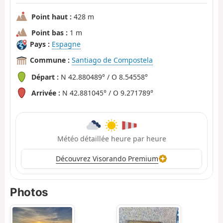
Point haut :
428 m
Point bas :
1 m
Pays :
Espagne
Commune :
Santiago de Compostela
Départ :
N 42.880489° / O 8.54558°
Arrivée :
N 42.881045° / O 9.271789°
Météo détaillée heure par heure
Découvrez Visorando Premium
Photos