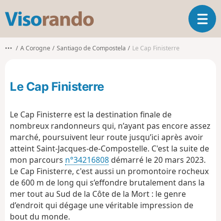
V
O
i
u
s
v
o
•••
A Corogne
Santiago de Compostela
Le Cap Finisterre
r
r
i
a
r
n
Le Cap Finisterre
l
d
a
o
n
Le Cap Finisterre est la destination finale de
a
nombreux randonneurs qui, n’ayant pas encore assez
v
marché, poursuivent leur route jusqu’ici après avoir
i
g
atteint Saint-Jacques-de-Compostelle. C'est la suite de
a
mon parcours
n°34216808
démarré le 20 mars 2023.
t
Le Cap Finisterre, c'est aussi un promontoire rocheux
i
de 600 m de long qui s’effondre brutalement dans la
o
mer tout au Sud de la Côte de la Mort : le genre
n
d’endroit qui dégage une véritable impression de
bout du monde.