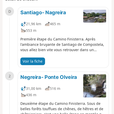
D
Santiago- Nagreira
21,96 km
465 m
553 m
Première étape du Camino Finisterra. Après
l'ambiance bruyante de Santiago de Compostela,
vous allez bien vite vous retrouver dans un
monde plus tranquille. En effet, un parcours
vallonné, parsemé de forêts vous mène à travers
Voir la fiche
une région peu peuplée, direction Ouest. Le
chemin traverse plusieurs petits villages tels que
2
Quintans et Ponte Sarela. Entre ponts romains et
Negreira- Ponte Olveira
petites montagnes, vous arrivez à Neigreira,
petite ville d’origine médiévale dont les
31,00 km
516 m
monuments les plus remarquables sont la
436 m
maison de campagne Pazo do Coton et une
chapelle attenante dédiée à Saint-Mauro.
Deuxième étape du Camino Finisterra. Sous de
belles forêts touffues de chênes, de hêtres et de