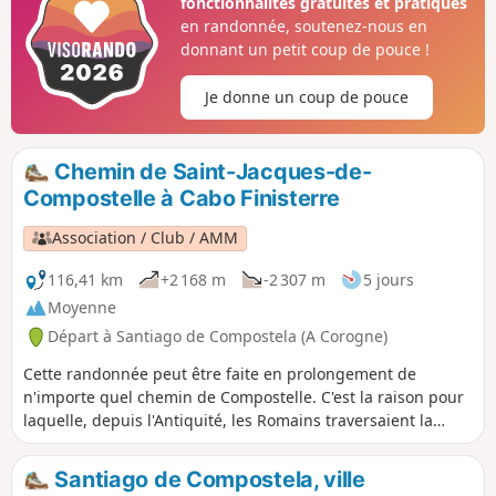
fonctionnalités gratuites et pratiques
Negreira.
en randonnée, soutenez-nous en
donnant un petit coup de pouce !
Je donne un coup de pouce
Chemin de Saint-Jacques-de-
Compostelle à Cabo Finisterre
Association / Club / AMM
116,41 km
+2 168 m
-2 307 m
5 jours
Moyenne
Départ à Santiago de Compostela (A Corogne)
Cette randonnée peut être faite en prolongement de
n'importe quel chemin de Compostelle. C'est la raison pour
laquelle, depuis l'Antiquité, les Romains traversaient la
péninsule ibérique en suivant la Voie lactée jusqu'au bout
du monde (tel qu'on le connaissait alors). On te conseille de
Santiago de Compostela, ville
passer par Muxía plutôt que d'aller directement à Fisterra