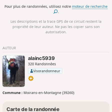
ses limites, vaincu ses peurs et .... Et vient le moment du
termine dans un de ces petits villages
Pour plus de randonnées, utilisez notre
moteur de recherche
retour.
qui parsèment la géographie
.
galicienne : Ponte Olveira, un endroit
parfait pour se reposer et reprendre des
Les descriptions et la trace GPS de ce circuit restent la
forces.
propriété de leur auteur. Ne pas les copier sans son
autorisation.
AUTEUR
alainc5939
320 Randonnées
Visorandonneur
Commune :
Moirans-en-Montagne (39260)
Carte de la randonnée