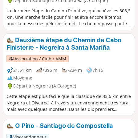
Départ à Santiago de Compostela (A Corogne)
La dernière étape du Camino Primitivo, qui achève les 308,5
km. Une marche facile pour finir et être encore à temps
pour la messe des pèlerins à midi. Le chemin passe par le
Monte do Gozo (Mont de la Joie) qui nous offre une belle
vue sur les trois flèches de la cathédrale de Saint-Jacques-
Deuxième étape du Chemin de Cabo
de-Compostelle. De là, il faut environ une heure pour
Finisterre - Negreira à Santa Mariña
rejoindre la porte principale et l'entrée de la cathédrale, qui
marque la fin de ce voyage. Cependant, il est recommandé
Association / Club / AMM
de continuer quelques jours de plus jusqu'à Finisterre, sur
la côte atlantique.
21,51 km
+396 m
-234 m
7h 15
Moyenne
Départ à Negreira (A Corogne)
Cette étape est plus facile que la classique de 33,6 km entre
Negreira et Olveiroa, à travers un environnement très rural
mais avec quelques montées. Dans les dix premiers
kilomètres, on traverse des forêts luxuriantes de pins, de
châtaigniers et de chênes, puis on passe par une zone plus
O Pino - Santiago de Compostella
dégagée. À la fin, il y a un petit village sympa qui vaut le
détour.
Visorandonneur