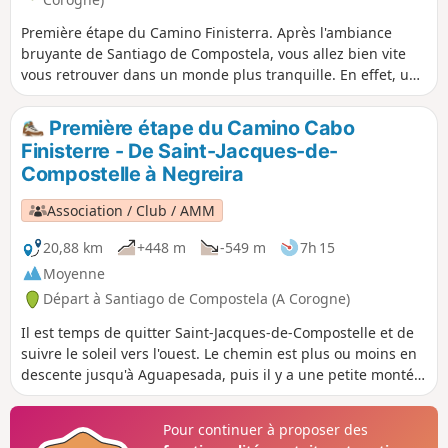
Première étape du Camino Finisterra. Après l'ambiance
bruyante de Santiago de Compostela, vous allez bien vite
vous retrouver dans un monde plus tranquille. En effet, un
parcours vallonné, parsemé de forêts vous mène à travers
une région peu peuplée, direction Ouest. Le chemin
Première étape du Camino Cabo
traverse plusieurs petits villages tels que Quintans et Ponte
Finisterre - De Saint-Jacques-de-
Sarela. Entre ponts romains et petites montagnes, vous
Compostelle à Negreira
arrivez à Neigreira, petite ville d’origine médiévale dont les
monuments les plus remarquables sont la maison de
Association / Club / AMM
campagne Pazo do Coton et une chapelle attenante dédiée
à Saint-Mauro.
20,88 km
+448 m
-549 m
7h 15
Moyenne
Départ à Santiago de Compostela (A Corogne)
Il est temps de quitter Saint-Jacques-de-Compostelle et de
suivre le soleil vers l'ouest. Le chemin est plus ou moins en
descente jusqu'à Aguapesada, puis il y a une petite montée
à Alto do Mar de Ovellas, où il faut gravir 210 mètres en
environ 2 km, jusqu'à Carballo. Ensuite, c'est une
Pour continuer à proposer des
promenade qui traverse la rivière Tambre et mène à