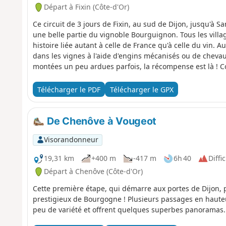
Départ à Fixin (Côte-d'Or)
Ce circuit de 3 jours de Fixin, au sud de Dijon, jusqu'à 
une belle partie du vignoble Bourguignon. Tous les villag
histoire liée autant à celle de France qu'à celle du vin. A
dans les vignes à l'aide d'engins mécanisés ou de chevau
montées un peu ardues parfois, la récompense est là ! C
Télécharger le PDF
Télécharger le GPX
De Chenôve à Vougeot
Visorandonneur
19,31 km
+400 m
-417 m
6h 40
Diffic
Départ à Chenôve (Côte-d'Or)
Cette première étape, qui démarre aux portes de Dijon, 
prestigieux de Bourgogne ! Plusieurs passages en hauteu
peu de variété et offrent quelques superbes panoramas.