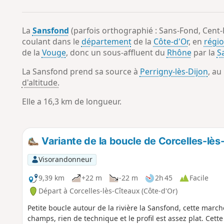
La
Sansfond
(parfois orthographié : Sans-Fond, Cent-
coulant dans le
département
de la
Côte-d'Or
, en
régi
de la
Vouge
, donc un sous-affluent du
Rhône
par la
S
La Sansfond prend sa source à
Perrigny-lès-Dijon
, au
d'altitude.
Elle a 16,3 km de longueur.
Variante de la boucle de Corcelles-lès
Visorandonneur
9,39 km
+22 m
-22 m
2h 45
Facile
Départ à Corcelles-lès-Cîteaux (Côte-d'Or)
Petite boucle autour de la rivière la Sansfond, cette march
champs, rien de technique et le profil est assez plat. Cet