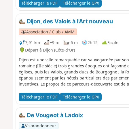
Télécharger le PDF
Télécharger le GPX
Dijon, des Valois à l'Art nouveau
Association / Club / AMM
7,91 km
+9 m
-6 m
2h 15
Facile
Départ à Dijon (Côte-d'Or)
Dijon est une ville remarquable car sauvegardée par son 
romaine (IIIe siècle) trois grandes époques ont façonné c
églises, puis les Valois, grands ducs de Bourgogne ; la 
épanouissement par les hôtels particuliers des parlement
inventives. Le propos de ce parcours-découverte est de t
Télécharger le PDF
Télécharger le GPX
De Vougeot à Ladoix
Visorandonneur