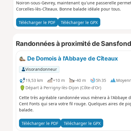
Noiron-sous-Gevrey, maintenant qu'une passerelle permet 
Corcelles-lès-Cîteaux. Bonne balade idéale pour tous.
Télécharger le PDF
Télécharger le GPX
Randonnées à proximité de Sansfond (
De Domois à l'Abbaye de Cîteaux
Visorandonneur
19,53 km
+10 m
-40 m
5h 35
Moyen
Départ à Perrigny-lès-Dijon (Côte-d'Or)
Cette très agréable randonnée vous mènera à l'Abbaye de
Cent Fonts qui sera votre fil rouge. Quelques aires de p
balade.
Télécharger le PDF
Télécharger le GPX