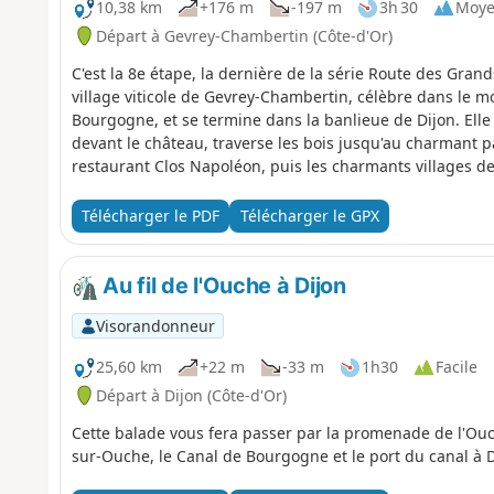
10,38 km
+176 m
-197 m
3h 30
Moy
Départ à Gevrey-Chambertin (Côte-d'Or)
C'est la 8e étape, la dernière de la série Route des Gra
village viticole de Gevrey-Chambertin, célèbre dans le 
Bourgogne, et se termine dans la banlieue de Dijon. Elle
devant le château, traverse les bois jusqu'au charmant pa
restaurant Clos Napoléon, puis les charmants villages d
passer devant le dernier grand vignoble de la Côte d'Or 
de Dijon. Elle est accessible aux chiens et assez facile 
Télécharger le PDF
Télécharger le GPX
jaunes et rouges (YR) indiquant le RDGC facilitent l'orient
Au fil de l'Ouche à Dijon
Visorandonneur
25,60 km
+22 m
-33 m
1h30
Facile
Départ à Dijon (Côte-d'Or)
Cette balade vous fera passer par la promenade de l'Ouche
sur-Ouche, le Canal de Bourgogne et le port du canal à D