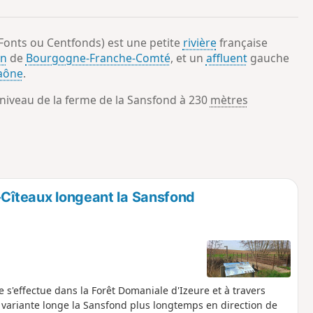
o
a
i
m
Fonts ou Centfonds) est une petite
rivière
française
p
on
de
Bourgogne-Franche-Comté
, et un
affluent
gauche
aône
.
 niveau de la ferme de la Sansfond à 230
mètres
-Cîteaux longeant la Sansfond
e s'effectue dans la Forêt Domaniale d'Izeure et à travers
te variante longe la Sansfond plus longtemps en direction de