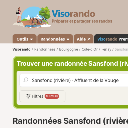
V
i
s
o
r
a
Outils
Randonnées
Aide ↗
Viso
rando
Pre
n
Visorando
Randonnées
Bourgogne
Côte-d'Or
Fénay
Sansfond
d
o
Trouver une randonnée Sansfond (rivi
Filtres
NOUVEAU
Randonnées Sansfond (rivière