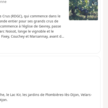
enne
nds Crus (RDGC), qui commence dans le
monde entier pour ses grands crus de
 commence à l'église de Gevrey, passe
rc Noisot, longe le vignoble et le
e Fixey, Couchey et Marsannay, avant de
pour arriver à Genove, dans la banlieue
après une montée au début. Les lignes
ation.
, le Lac Kir, les jardins de Plombières-lès-Dijon, Velars-
ijon.