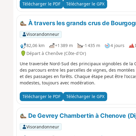
Télécharger le PDF
Télécharger le GPX
À travers les grands crus de Bourgo
Visorandonneur
82,06 km
+1 389 m
-1 435 m
4 jours
Départ à Chenôve (Côte-d'Or)
Une traversée Nord-Sud des principaux vignobles de la Cô
des parcours entre les parcelles de vignes, des montées 
et des passages en forêts. Chaque étape peut être l'occ
modestes, toujours avec modération.
Télécharger le PDF
Télécharger le GPX
De Gevrey Chambertin à Chenove (Dij
Visorandonneur