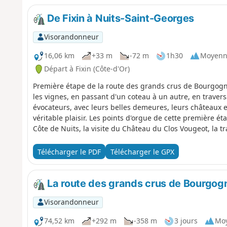
De Fixin à Nuits-Saint-Georges
Visorandonneur
16,06 km
+33 m
-72 m
1h30
Moyenn
Départ à Fixin (Côte-d'Or)
Première étape de la route des grands crus de Bourgogne.
les vignes, en passant d'un coteau à un autre, en traversa
évocateurs, avec leurs belles demeures, leurs châteaux e
véritable plaisir. Les points d'orgue de cette première é
Côte de Nuits, la visite du Château du Clos Vougeot, la 
Saint-Georges.
Télécharger le PDF
Télécharger le GPX
La route des grands crus de Bourgog
Visorandonneur
74,52 km
+292 m
-358 m
3 jours
Mo