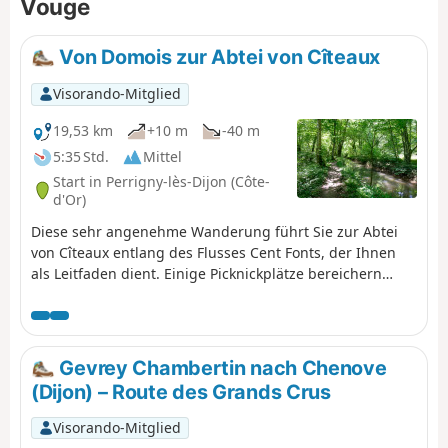
Vouge
Von Domois zur Abtei von Cîteaux
Visorando-Mitglied
19,53 km
+10 m
-40 m
5:35 Std.
Mittel
Start in Perrigny-lès-Dijon (Côte-
d'Or)
Diese sehr angenehme Wanderung führt Sie zur Abtei
von Cîteaux entlang des Flusses Cent Fonts, der Ihnen
als Leitfaden dient. Einige Picknickplätze bereichern
diesen schönen Spaziergang.
Gevrey Chambertin nach Chenove
(Dijon) – Route des Grands Crus
Visorando-Mitglied