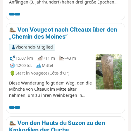
Anfängen (3. Jahrhundert) haben drei große Epochen
diese Stadt geprägt: das Mittelalter mit seinen Kirchen,
dann die Valois, die Großherzöge von Burgund, die
Renaissance, deren Blütezeit sich in den Stadtpalais der
Parlamentarier widerspiegelt, und der Jugendstil mit
Von Vougeot nach Cîteaux über den
seinen originellen Verzierungen. Das Ziel dieser
„Chemin des Moines“
Entdeckungstour ist es, diese verschiedenen Epochen zu
durchlaufen.
Visorando-Mitglied
15,07 km
+11 m
-43 m
4:20 Std.
Mittel
Start in Vougeot (Côte-d'Or)
Diese Wanderung folgt dem Weg, den die
Mönche von Cîteaux im Mittelalter
nahmen, um zu ihren Weinbergen in
Vougeot zu gelangen. Sie führt durch das
hübsche Dorf Gilly-lès-Cîteaux mit seinem
schön renovierten Schloss, das einst ein
Nebengebäude der Abtei von Cîteaux
Von den Hauts du Suzon zu den
war. Die Wanderung endet vor der Abtei
Krokodilen der Ouche