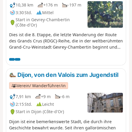
10,38 km
+176 m
-197 m
3:30 Std.
Mittel
Start in Gevrey-Chambertin
(Côte-d'Or)
Dies ist die 8. Etappe, die letzte Wanderung der Route
des Grands Crus (RDGC)-Reihe, die in der weltberühmten
Grand-Cru-Weinstadt Gevrey-Chambertin beginnt und
am Stadtrand von Dijon endet. Sie beginnt an der Kirche
von Gevrey und führt Sie vorbei am Schloss durch
Wälder zum reizvollen Parc Noisot und vorbei am
Weinberg Clos Napoleon und dem Restaurant zu den
Dijon, von den Valois zum Jugendstil
charmanten Dörfern Fixey, Couchey und Marsannay,
bevor Sie den letzten großen Weinberg der Côte d'Or
Verein/ Wanderführer/in
passieren und nach Genove am Stadtrand von Dijon
gelangen. Die Wanderung ist hundefreundlich und nach
7,91 km
+9 m
-6 m
einem Anstieg am Anfang relativ leicht zu bewältigen.
2:15 Std.
Leicht
Die gelben und roten Linien (YR), die den RDGC
Start in Dijon (Côte-d'Or)
kennzeichnen, erleichtern die Orientierung.
Dijon ist eine bemerkenswerte Stadt, die durch ihre
Geschichte bewahrt wurde. Seit ihren gallorömischen