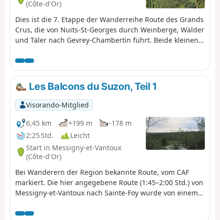
(Côte-d'Or)
Dies ist die 7. Etappe der Wanderreihe Route des Grands
Crus, die von Nuits-St-Georges durch Weinberge, Wälder
und Täler nach Gevrey-Chambertin führt. Beide kleinen
Städte sind Heimat einiger der berühmtesten Rotweine
der Welt, ebenso wie einige der charmanten Dörfer und
Sehenswürdigkeiten dazwischen, wie Vosne-Romanée,
Chambolle-Musigny und Chateau de Vougeot. Die
Les Balcons du Suzon, Teil 1
Wanderung ist hundefreundlich (in Nuits gibt es eine
gute Tierarztpraxis). Es handelt sich um eine ziemlich
Visorando-Mitglied
lange und recht anspruchsvolle Wanderung, da es in der
Mitte einige Anstiege gibt, die von den Weinbergen in
6,45 km
+199 m
-178 m
die Wälder führen. Die Rückfahrt mit Bus und Bahn zum
2:25 Std.
Leicht
Ausgangspunkt ist möglich.
Start in Messigny-et-Vantoux
(Côte-d'Or)
Bei Wanderern der Region bekannte Route, vom CAF
markiert. Die hier angegebene Route (1:45–2:00 Std.) von
Messigny-et-Vantoux nach Sainte-Foy wurde von einem
Sechzigjährigen im Wander- (an den Anstiegen) und
Trail-Modus (auf ebenen Strecken und Abstiegen)