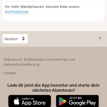
zurückgelegt... Diese Strecke ist Teil einer längeren
Für mehr Wandertouren, benutze bitte unsere
Wanderung (Tour du Val Suzon).
Suchmaschine
.
W
Z
ä
u
h
r
l
ü
e
Impressum, Endbenutzer-Lizenzvertrag und
c
e
Datenschutzerklärung
k
i
n
n
Kontakt
a
L
c
a
Lade dir jetzt die App herunter und starte dein
h
n
nächstes Abenteuer!
o
d
b
A
G
e
p
o
n