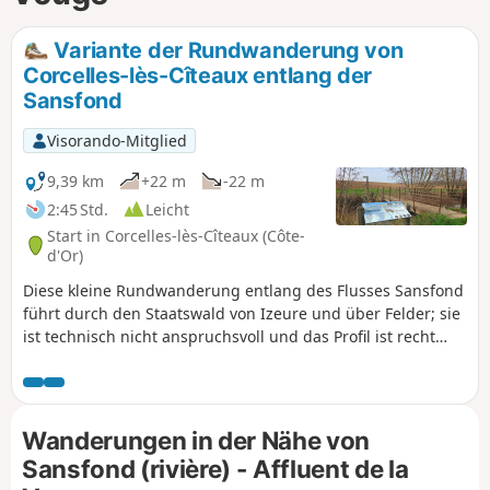
Variante der Rundwanderung von
Corcelles-lès-Cîteaux entlang der
Sansfond
Visorando-Mitglied
9,39 km
+22 m
-22 m
2:45 Std.
Leicht
Start in Corcelles-lès-Cîteaux (Côte-
d'Or)
Diese kleine Rundwanderung entlang des Flusses Sansfond
führt durch den Staatswald von Izeure und über Felder; sie
ist technisch nicht anspruchsvoll und das Profil ist recht
flach. Diese Variante folgt dem Sansfond länger in Richtung
Noiron-sous-Gevrey, da nun eine Fußgängerbrücke es
ermöglicht, den Fluss gefahrlos zu überqueren, um nach
Corcelles-lès-Cîteaux zu gelangen. Eine schöne Wanderung,
Wanderungen in der Nähe von
ideal für alle.
Sansfond (rivière) - Affluent de la