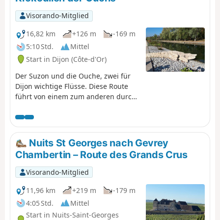
von Cîteaux.
Visorando-Mitglied
16,82 km
+126 m
-169 m
5:10 Std.
Mittel
Start in Dijon (Côte-d'Or)
Der Suzon und die Ouche, zwei für
Dijon wichtige Flüsse. Diese Route
führt von einem zum anderen durch
ein Mosaik aus Gärten, Alleen und
kleinen Pfaden. Historische und
künstlerische Sehenswürdigkeiten
sowie Aussichtspunkte. Erreichbar
Nuits St Georges nach Gevrey
mit der Straßenbahn, Zufahrt mit
Chambertin – Route des Grands Crus
dem Auto möglich.
Visorando-Mitglied
11,96 km
+219 m
-179 m
4:05 Std.
Mittel
Start in Nuits-Saint-Georges