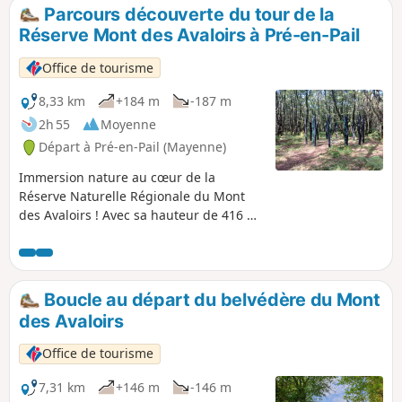
une boucle de 80 km au total (76% de terre) ou bien cap à
Parcours découverte du tour de la
l'Est, vers St-Léonard-des-Bois pour une boucle de 70 km
Réserve Mont des Avaloirs à Pré-en-Pail
(60% de terre).
Office de tourisme
8,33 km
+184 m
-187 m
2h 55
Moyenne
Départ à Pré-en-Pail (Mayenne)
Immersion nature au cœur de la
Réserve Naturelle Régionale du Mont
des Avaloirs ! Avec sa hauteur de 416 m,
le Mont des Avaloirs, point culminant du
Grand Ouest de la France, vous hisse au
sommet du Massif Armoricain. Vous
êtes au sein du Parc Naturel Régional et
Boucle au départ du belvédère du Mont
Géoparc Normandie-Maine. Sur un sol
des Avaloirs
pauvre de grès armoricain, les milieux
majoritaires sont les landes et les
Office de tourisme
boisements de feuillus. Dans ce relief
doux et peu élevé, on trouve également
7,31 km
+146 m
-146 m