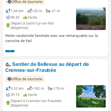
Office de tourisme
1,64 km
+20 m
-21 m
0h 30
Facile
Départ à Saint-Cyr-en-Pail
(Mayenne)
Petite randonnée familiale avec vue remarquable sur la
corniche de Pail.
Sentier de Bellevue au départ de
Crennes-sur-Fraubée
Office de tourisme
9,52 km
+182 m
-179 m
3h 15
Facile
Départ à Crennes-sur-Fraubée
(Mayenne)