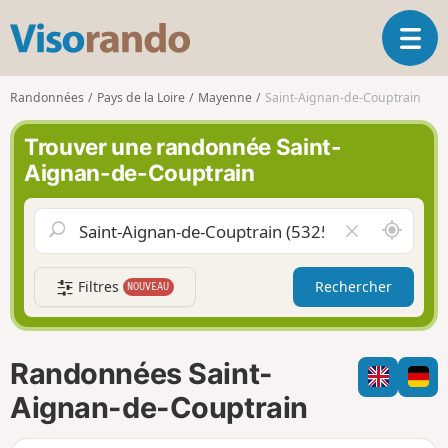
V
O
i
u
s
v
o
Randonnées
Pays de la Loire
Mayenne
Saint-Aignan-de-Couptrain
r
r
i
a
Trouver une randonnée Saint-
r
n
Aignan-de-Couptrain
l
d
a
o
n
A
V
a
u
i
v
t
d
i
Filtres
Rechercher
NOUVEAU
o
e
g
u
r
a
r
l
t
d
e
i
Randonnées Saint-
e
c
o
m
h
Aignan-de-Couptrain
n
o
a
i
m