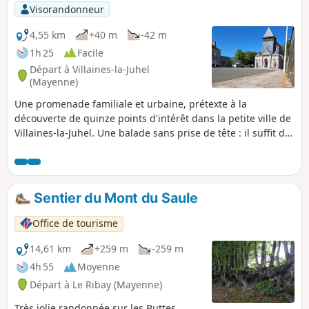
Visorandonneur
4,55 km
+40 m
-42 m
1h 25
Facile
Départ à Villaines-la-Juhel
(Mayenne)
Une promenade familiale et urbaine, prétexte à la
découverte de quinze points d'intérêt dans la petite ville de
Villaines-la-Juhel. Une balade sans prise de tête : il suffit de
suivre au sol la ligne Orange qui guide les pas des
promeneurs. Des panneaux d'explications satisferont les
plus curieux : quinze panneaux oranges sur le patrimoine
bâti, un panneau blanc sur les événements liés à la 2e
Sentier du Mont du Saule
guerre mondiale et une vingtaine de panneaux sur le
patrimoine naturel, la faune et la flore. Cheminement
Office de tourisme
"pieds secs" sans passage en terre, idéal pour les périodes
pluvieuses.
14,61 km
+259 m
-259 m
4h 55
Moyenne
Départ à Le Ribay (Mayenne)
Très jolie randonnée sur les Buttes