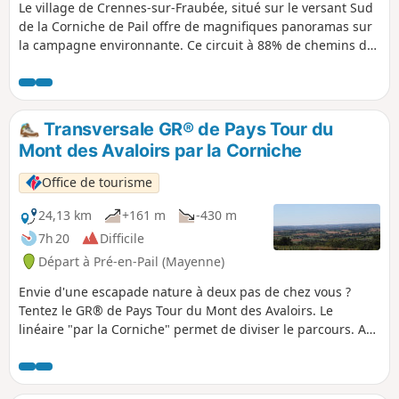
Le village de Crennes-sur-Fraubée, situé sur le versant Sud
de la Corniche de Pail offre de magnifiques panoramas sur
la campagne environnante. Ce circuit à 88% de chemins de
terre fait partie des plus belles randonnées du Mont des
Avaloirs.
Transversale GR® de Pays Tour du
Mont des Avaloirs par la Corniche
Office de tourisme
24,13 km
+161 m
-430 m
7h 20
Difficile
Départ à Pré-en-Pail (Mayenne)
Envie d'une escapade nature à deux pas de chez vous ?
Tentez le GR® de Pays Tour du Mont des Avaloirs. Le
linéaire "par la Corniche" permet de diviser le parcours. Au
lieu des 104 km du GR® de Pays Tour du Mont des Avaloirs,
deux boucles s'offrent au choix : après 24 km et l'arrivée au
Ton d'Orthe, prenez la direction de Villaines-la-Juhel pour