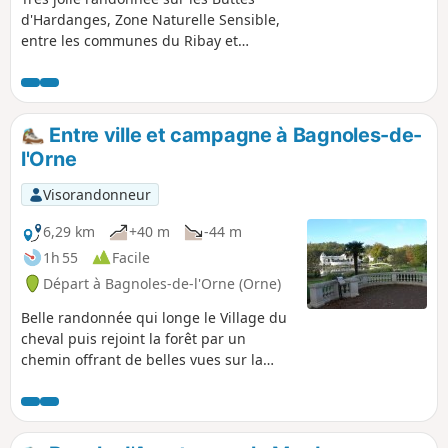
d'Hardanges, Zone Naturelle Sensible,
entre les communes du Ribay et
Hardanges. Cette ancienne zone
militaire est aujourd'hui un véritable
havre de paix et elle offre un vaste
ensemble de prairies naturelles, de
Entre ville et campagne à Bagnoles-de-
landes humides, de landes sèches, de
l'Orne
tourbières, de fonds de vallée.
Visorandonneur
6,29 km
+40 m
-44 m
1h 55
Facile
Départ à Bagnoles-de-l'Orne (Orne)
Belle randonnée qui longe le Village du
cheval puis rejoint la forêt par un
chemin offrant de belles vues sur la
campagne environnante. Elle traverse
ensuite le prieuré Saint-Ortaire puis
ramène au centre de Bagnoles-de-
l'Orne pour rejoindre le parking en