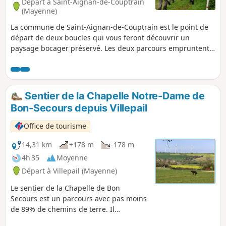
Départ à Saint-Aignan-de-Couptrain
(Mayenne)
La commune de Saint-Aignan-de-Couptrain est le point de
départ de deux boucles qui vous feront découvrir un
paysage bocager préservé. Les deux parcours empruntent
90% de chemins de terre. Voici l'une de ces boucles. La
deuxième : Boucle des herbages depuis Saint-Aignan-de-
Couptrain
Sentier de la Chapelle Notre-Dame de
Bon-Secours depuis Villepail
Office de tourisme
14,31 km
+178 m
-178 m
4h 35
Moyenne
Départ à Villepail (Mayenne)
Le sentier de la Chapelle de Bon
Secours est un parcours avec pas moins
de 89% de chemins de terre. Il
emprunte l’ancienne voie romaine qui