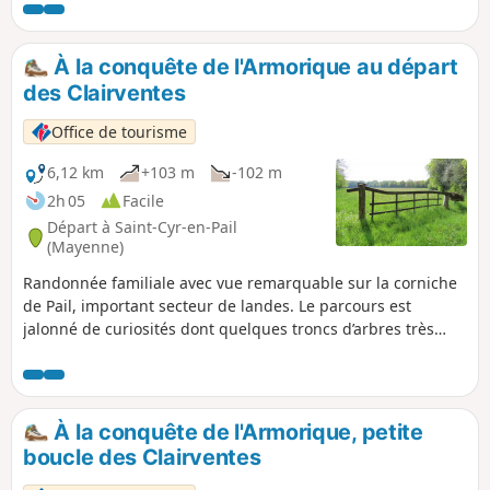
rejoignait le Gué Saint-Léonard à
Mayenne. Petit détour recommandé à la
Tourbière des Égoutelles, réserve
À la conquête de l'Armorique au départ
naturelle régionale. Ce site de deux
des Clairventes
hectares dans une ancienne carrière de
grès armoricain recense plus d’une
Office de tourisme
centaine d’espèces végétales rares dont
des carnivores : droséra, rossolis à
6,12 km
+103 m
-102 m
feuilles rondes ou grassette du
2h 05
Facile
Portugal.
Départ à Saint-Cyr-en-Pail
(Mayenne)
Randonnée familiale avec vue remarquable sur la corniche
de Pail, important secteur de landes. Le parcours est
jalonné de curiosités dont quelques troncs d’arbres très
originaux. Les vestiges de haies plessées, reliques du passé
témoignent de savoirs-faire paysan anciens. Ce parcours
est très évocateur de l’histoire, des usages passés et
présents de la lande de Pail.
À la conquête de l'Armorique, petite
boucle des Clairventes