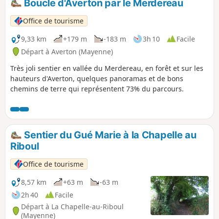
Boucle d'Averton par le Merdereau
passant par le lac et le casino.
Office de tourisme
9,33 km
+179 m
-183 m
3h 10
Facile
Départ à Averton (Mayenne)
Très joli sentier en vallée du Merdereau, en forêt et sur les
hauteurs d'Averton, quelques panoramas et de bons
chemins de terre qui représentent 73% du parcours.
Sentier du Gué Marie à la Chapelle au
Riboul
Office de tourisme
8,57 km
+63 m
-63 m
2h 40
Facile
Départ à La Chapelle-au-Riboul
(Mayenne)