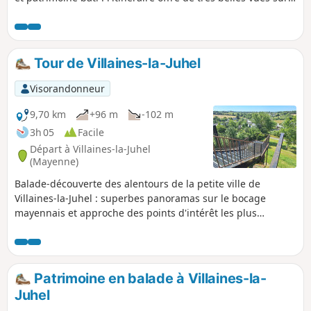
les collines des Alpes Mancelles. De nombreuses variantes
permettent de raccourcir ou d'agrémenter la balade.
Tour de Villaines-la-Juhel
Visorandonneur
9,70 km
+96 m
-102 m
3h 05
Facile
Départ à Villaines-la-Juhel
(Mayenne)
Balade-découverte des alentours de la petite ville de
Villaines-la-Juhel : superbes panoramas sur le bocage
mayennais et approche des points d'intérêt les plus
marquants de la ville.
Patrimoine en balade à Villaines-la-
Juhel