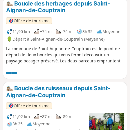
Boucle des herbages depuis Saint-
p
Aignan-de-Couptrain
Office de tourisme
11,90 km
+74 m
-74 m
3h 35
Moyenne
Départ à Saint-Aignan-de-Couptrain (Mayenne)
La commune de Saint-Aignan-de-Couptrain est le point de
départ de deux boucles qui vous feront découvrir un
paysage bocager préservé. Les deux parcours empruntent
90% de chemins de terre. Voici l'une de ces boucles.
Boucle des ruisseaux depuis Saint-
Aignan-de-Couptrain
Office de tourisme
11,02 km
+87 m
-89 m
3h 25
Moyenne