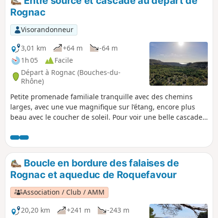
Entre source et cascade au départ de
Rognac
Visorandonneur
3,01 km
+64 m
-64 m
1h 05
Facile
Départ à Rognac (Bouches-du-
Rhône)
Petite promenade familiale tranquille avec des chemins
larges, avec une vue magnifique sur l’étang, encore plus
beau avec le coucher de soleil. Pour voir une belle cascade
prévoir la balade quelques jours après la pluie, on est en
Provence.
Boucle en bordure des falaises de
Rognac et aqueduc de Roquefavour
Association / Club / AMM
20,20 km
+241 m
-243 m