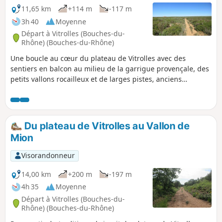
11,65 km
+114 m
-117 m
3h 40
Moyenne
Départ à Vitrolles (Bouches-du-
Rhône) (Bouches-du-Rhône)
Une boucle au cœur du plateau de Vitrolles avec des
sentiers en balcon au milieu de la garrigue provençale, des
petits vallons rocailleux et de larges pistes, anciens
chemins de desserte des villages de Vitrolles, Rognac et
Velaux. Un environnement calme et de jolis points de vue.
Du plateau de Vitrolles au Vallon de
Mion
Visorandonneur
14,00 km
+200 m
-197 m
4h 35
Moyenne
Départ à Vitrolles (Bouches-du-
Rhône) (Bouches-du-Rhône)