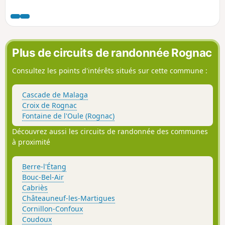
appartiennent à des propriétés privées ou bien ils sont
envahis par une végétation dense et piquante mais le
paysage est grandiose du haut des petites falaises qui les
entourent. La trace gpx peut s'avérer très utile.
Plus de circuits de randonnée Rognac
Consultez les points d'intérêts situés sur cette commune :
Cascade de Malaga
Croix de Rognac
Fontaine de l'Oule (Rognac)
Découvrez aussi les circuits de randonnée des communes
à proximité
Berre-l'Étang
Bouc-Bel-Air
Cabriès
Châteauneuf-les-Martigues
Cornillon-Confoux
Coudoux