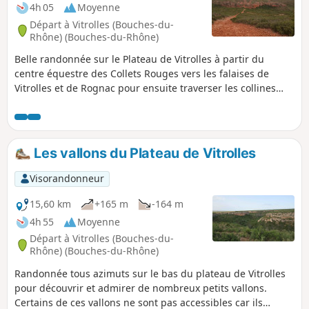
4h 05
Moyenne
Départ à Vitrolles (Bouches-du-
Rhône) (Bouches-du-Rhône)
Belle randonnée sur le Plateau de Vitrolles à partir du
centre équestre des Collets Rouges vers les falaises de
Vitrolles et de Rognac pour ensuite traverser les collines
d'ocre rouge du Pouchon. Un paysage varié et un
magnifique panorama tout au long du parcours. Trace gpx
nécessaire.
Les vallons du Plateau de Vitrolles
Visorandonneur
15,60 km
+165 m
-164 m
4h 55
Moyenne
Départ à Vitrolles (Bouches-du-
Rhône) (Bouches-du-Rhône)
Randonnée tous azimuts sur le bas du plateau de Vitrolles
pour découvrir et admirer de nombreux petits vallons.
Certains de ces vallons ne sont pas accessibles car ils