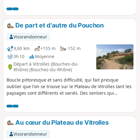
vent (mistral). Vues sur l'Étang de Berre et l'aéroport de
Marseille-Provence.
De part et d'autre du Pouchon
Visorandonneur
9,60 km
+155 m
-152 m
3h 10
Moyenne
Départ à Vitrolles (Bouches-du-
Rhône) (Bouches-du-Rhône)
Boucle pittoresque et sans difficulté, qui fait presque
oublier que l'on se trouve sur le Plateau de Vitrolles tant les
paysages sont différents et variés. Des sentiers qui
descendent dans les petits vallons, quelques montées et
descentes accidentées. Pour finir une balade sur la crête
qui domine le Pouchon avec ses magnifiques roches
couleur ocre rouge. Un régal. (voir le § infos pratiques)
Au cœur du Plateau de Vitrolles
Visorandonneur