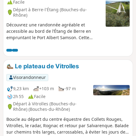
Facile
Départ à Berre-l'Étang (Bouches-du-
Rhône)
Découvrez une randonnée agréable et
accessible au bord de l’Étang de Berre en
empruntant le Port Albert Samson. Cette
balade, idéale pour toute la famille, vous offre
un mélange de paysages naturels et
maritimes, entre étendues d’eau apaisantes,
faune locale et ambiance portuaire
Le plateau de Vitrolles
authentique.
Visorandonneur
9,23 km
+103 m
-97 m
2h 55
Facile
Départ à Vitrolles (Bouches-du-
Rhône) (Bouches-du-Rhône)
Boucle au départ du centre équestre des Collets Rouges,
Vitrolles, le radar, Rognac et retour par Salvarenque. Balade
sur chemins très larges, carrossables, à éviter les jours de