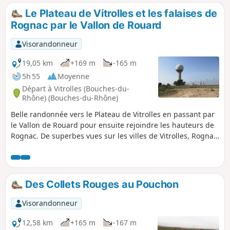
parcours. (voir § infos pratiques).
Le Plateau de Vitrolles et les falaises de
Rognac par le Vallon de Rouard
Visorandonneur
19,05 km
+169 m
-165 m
5h 55
Moyenne
Départ à Vitrolles (Bouches-du-
Rhône) (Bouches-du-Rhône)
Belle randonnée vers le Plateau de Vitrolles en passant par
le Vallon de Rouard pour ensuite rejoindre les hauteurs de
Rognac. De superbes vues sur les villes de Vitrolles, Rognac,
Velaux mais aussi sur l'Étang de Berre, Marignane,
Martigues. Des passages au bord des falaises, à travers
champs sur le plateau du Grand Arbois, et au milieu des
collines d'ocre rouge.
Des Collets Rouges au Pouchon
Visorandonneur
12,58 km
+165 m
-167 m