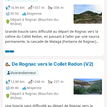
16,94 km
+357 m
-356 m
5h 50
Moyenne
Départ à Rognac (Bouches-du-
Rhône)
Grande boucle sans difficulté au départ de Rognac vers la
colline du Collet Redon, en passant à l'aller par une source
permanente, la cascade de Malaga (Fontaine de Rognac)
vue d'en bas puis du haut de ses falaises et la Fontaine de
l'Oule. Après un passage en fond de vallon et le tour du
Collet Redon, le circuit récupère le GRP®2013 pour ensuite
longer les falaises de Rognac jusqu'à la croix qui domine la
De Rognac vers le Collet Redon (V2)
ville. Enfin un dernier détour vers les vestiges d'un ancien
oppidum et les ruine du château du Castellas avant de
Visorandonneur
rejoindre le point de départ. Un paysage grandiose et varié
tout au long du parcours.
13,90 km
+246 m
-237 m
4h 40
Moyenne
Départ à Rognac (Bouches-du-
Rhône)
Une boucle sans difficulté au départ de Rognac vers la