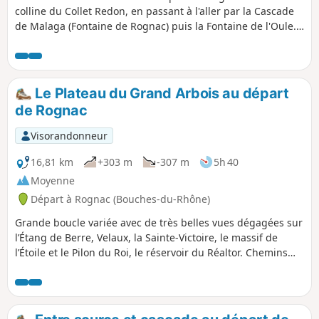
colline du Collet Redon, en passant à l'aller par la Cascade
de Malaga (Fontaine de Rognac) puis la Fontaine de l'Oule.
Après le tour du Collet Redon, le circuit récupère le
GRP®2013 pour ensuite longer les falaises de Rognac
jusqu'à la croix qui domine la ville. Un paysage grandiose et
varié tout au long du parcours.
Le Plateau du Grand Arbois au départ
de Rognac
Visorandonneur
16,81 km
+303 m
-307 m
5h 40
Moyenne
Départ à Rognac (Bouches-du-Rhône)
Grande boucle variée avec de très belles vues dégagées sur
l’Étang de Berre, Velaux, la Sainte-Victoire, le massif de
l’Étoile et le Pilon du Roi, le réservoir du Réaltor. Chemins
parfois très caillouteux. Quelques bons raidillons pour
pimenter le tout.