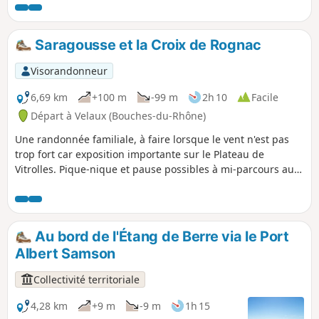
Saragousse et la Croix de Rognac
Visorandonneur
6,69 km
+100 m
-99 m
2h 10
Facile
Départ à Velaux (Bouches-du-Rhône)
Une randonnée familiale, à faire lorsque le vent n'est pas
trop fort car exposition importante sur le Plateau de
Vitrolles. Pique-nique et pause possibles à mi-parcours au
niveau de la croix, avec une vue extraordinaire sur l'Étang
de Berre et le pourtour de l'étang.
Au bord de l'Étang de Berre via le Port
Albert Samson
Collectivité territoriale
4,28 km
+9 m
-9 m
1h 15