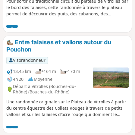
Pour sortir du traditionnel circuit du plateau de Vitrolles par
le bord des falaises, cette randonnée à travers le plateau
permet de découvrir des puits, des cabanons, des
oliveraies, des plantations, des ruines d'anciennes fermes
en traversant des vallons par des petits sentiers, sans
oublier le charmant et boisé vallon de Mion.
Entre falaises et vallons autour du
Pouchon
Visorandonneur
13,45 km
+164 m
-170 m
4h 20
Moyenne
Départ à Vitrolles (Bouches-du-
Rhône) (Bouches-du-Rhône)
Une randonnée originale sur le Plateau de Vitrolles à partir
du centre équestre des Collets Rouges à travers de petits
vallons et sur les falaises d'ocre rouge qui dominent le
Pouchon. Ce circuit évite au maximum les grandes pistes
pour privilégier les petits sentiers parfois escarpés. Un
paysage varié et un magnifique panorama tout au long du