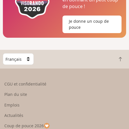
de pouce !
Je donne un coup de
pouce
C
R
h
e
o
t
i
o
s
CGU et confidentialité
u
i
r
s
Plan du site
e
s
n
e
Emplois
h
z
Actualités
a
u
u
n
Coup de pouce 2026
t
p