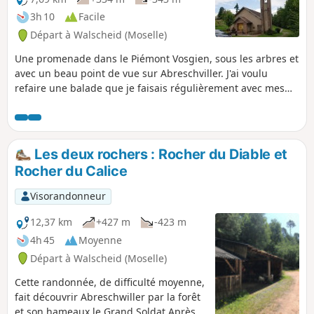
3h 10
Facile
Départ à Walscheid (Moselle)
Une promenade dans le Piémont Vosgien, sous les arbres et
avec un beau point de vue sur Abreschviller. J'ai voulu
refaire une balade que je faisais régulièrement avec mes
parents lorsque j'étais ado. Malheureusement la tempête
de 1999 est passée par là et le chemin est, à certains
endroits, complètement effacé. Le club Vosgien a redéfini
un nouvel itinéraire depuis Saint-Léon. J'ai préféré remonter
Les deux rochers : Rocher du Diable et
45 ans en arrière et vous proposer ma rétro-balade par le
Rocher du Calice
chemin originel.
Visorandonneur
12,37 km
+427 m
-423 m
4h 45
Moyenne
Départ à Walscheid (Moselle)
Cette randonnée, de difficulté moyenne,
fait découvrir Abreschwiller par la forêt
et son hameaux le Grand Soldat.Après