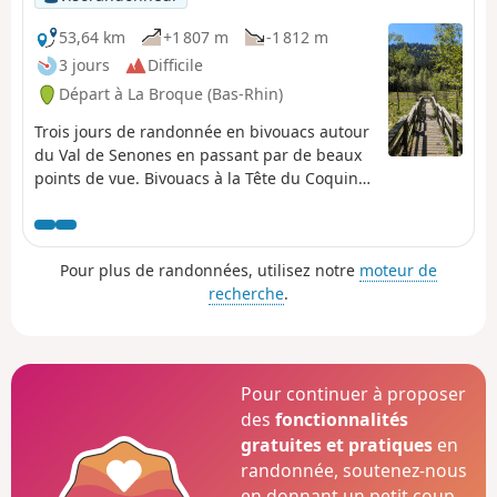
53,64 km
+1 807 m
-1 812 m
3 jours
Difficile
Départ à La Broque (Bas-Rhin)
Trois jours de randonnée en bivouacs autour
du Val de Senones en passant par de beaux
points de vue. Bivouacs à la Tête du Coquin
et à la Haute Loge.
Pour plus de randonnées, utilisez notre
moteur de
recherche
.
Pour continuer à proposer
des
fonctionnalités
gratuites et pratiques
en
randonnée, soutenez-nous
en donnant un petit coup