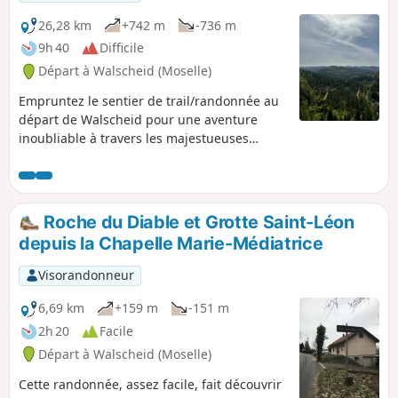
26,28 km
+742 m
-736 m
9h 40
Difficile
Départ à Walscheid (Moselle)
Empruntez le sentier de trail/randonnée au
départ de Walscheid pour une aventure
inoubliable à travers les majestueuses
roches et les vallées de sapins
environnantes. Cet itinéraire suit des
chemins roulants et accessibles. Il vous
permettra de découvrir la beauté naturelle
Roche du Diable et Grotte Saint-Léon
de la région tout en profitant de superbes
depuis la Chapelle Marie-Médiatrice
vues panoramiques. Traversez les
formations rocheuses spectaculaires et
Visorandonneur
laissez-vous émerveiller par la tranquillité
de la forêt vosgienne. Une expérience
6,69 km
+159 m
-151 m
enrichissante pour les amoureux de la
2h 20
Facile
nature et les passionnés de randonnée !
Départ à Walscheid (Moselle)
Cette randonnée, assez facile, fait découvrir