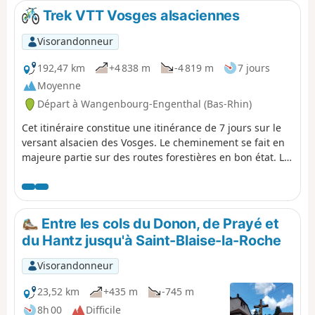
Trek VTT Vosges alsaciennes
Visorandonneur
192,47 km
+4 838 m
-4 819 m
7 jours
Moyenne
Départ à Wangenbourg-Engenthal (Bas-Rhin)
Cet itinéraire constitue une itinérance de 7 jours sur le
versant alsacien des Vosges. Le cheminement se fait en
majeure partie sur des routes forestières en bon état. Le
balisage, excellent, est constitué plaquettes sur
lesquelles figurent un logo VTT Orange ou Rouge
accompagné de la mention TMV (Traversée du Massif
Vosgien). Au cours de ces étapes, on peut avoir une
Entre les cols du Donon, de Prayé et
vision complète de la région: l'exploitation de la forêt
du Hantz jusqu'à Saint-Blaise-la-Roche
vosgienne, les châteaux, le vignoble alsacien, les villages
colorés...
Visorandonneur
23,52 km
+435 m
-745 m
8h 00
Difficile