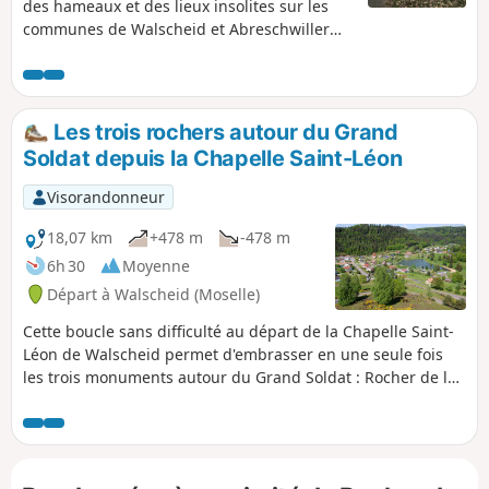
des hameaux et des lieux insolites sur les
communes de Walscheid et Abreschwiller
Après la Roche du Diable, on plonge vers le
lieu dit du Nonnebourg puis la route nous
mène vers la Chapelle du pape Saint-Léon IX
(1002-1054), puis vers la grotte Saint-Léon-
Les trois rochers autour du Grand
de-Walscheid pour admirer la vue sur le
Soldat depuis la Chapelle Saint-Léon
village en contre bas.
Visorandonneur
18,07 km
+478 m
-478 m
6h 30
Moyenne
Départ à Walscheid (Moselle)
Cette boucle sans difficulté au départ de la Chapelle Saint-
Léon de Walscheid permet d'embrasser en une seule fois
les trois monuments autour du Grand Soldat : Rocher de la
Salière, Rocher du Calice et Rocher du Diable, avec, au final,
un point de vue unique sur Walscheid depuis le belvédère.