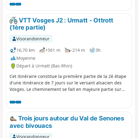
randonnée est assuré par Romain Gascon et
vous pouvez le retrouver - comme l'ensemble
des étapes de la traversée- dans Passion
VTT Vosges J2 : Urmatt - Ottrott
Vosges, le magazine des randonneurs édité
(1ère partie)
par les DNA et L'Alsace.
Visorandonneur
16,70 km
+561 m
-214 m
3h
Moyenne
Départ à Urmatt (Bas-Rhin)
Cet itinéraire constitue la première partie de la 2è étape
d'une itinérance de 7 jours sur le versant alsacien des
Vosges. Le cheminement se fait en majeure partie sur
des routes forestières en bon état. Le balisage, excellent,
est constitué de plaquettes sur lesquelles figurent un
logo VTT Orange ou Rouge accompagné de la mention
TMV (Traversée du Massif Vosgien). N.B. La première
Trois jours autour du Val de Senones
partie de ce parcours (du départ au point (7)) se fait sur
avec bivouacs
route goudronnée.
Visorandonneur