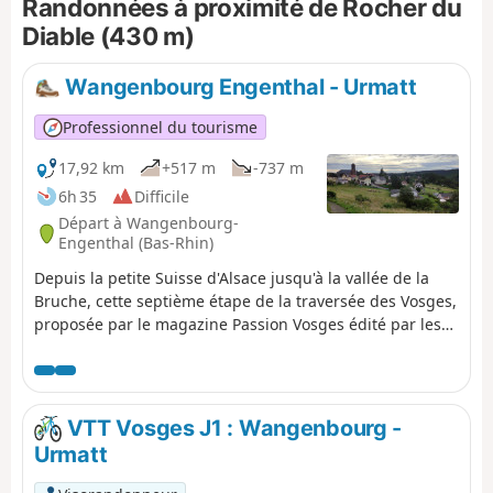
Randonnées à proximité de Rocher du
Diable (430 m)
Wangenbourg Engenthal - Urmatt
Professionnel du tourisme
17,92 km
+517 m
-737 m
6h 35
Difficile
Départ à Wangenbourg-
Engenthal (Bas-Rhin)
Depuis la petite Suisse d'Alsace jusqu'à la vallée de la
Bruche, cette septième étape de la traversée des Vosges,
proposée par le magazine Passion Vosges édité par les
DNA et L'Alsace, vous fait parcourir les hauts sauvages
du Schneeberg et découvrir les châteaux et la Cascade
du Nideck entre Wangenbourg-Engenthal et Urmatt. Une
étape racontée par Romain Gascon. Tout le trajet se fait
VTT Vosges J1 : Wangenbourg -
en suivant le Rectangle Rouge, sauf indication contraire.
Urmatt