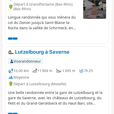
Départ à Grandfontaine (Bas-Rhin)
(Bas-Rhin)
Longue randonnée qui vous mènera du
col du Donon jusqu'à Saint-Blaise-la-
Roche dans la vallée de Schirmeck, en
passant par les cols du Prayé et du Hantz.
Vous suivrez sur les sommets l'ancienne
frontière de 1871 entre la France et
l'Allemagne, encore matérialisée par
Lutzelbourg à Saverne
plusieurs bornes frontières. Au mois
d'août, les hautes-chaumes sont
Visorandonneur
parsemées de bruyères en fleurs qui
donnent une belle coloration rose qui
16,00 km
+1 004 m
-1 045 m
7h 25
tranche avec le vert des sapins, le bleu
Moyenne
du ciel et les nuages blancs.
Départ à Lutzelbourg (Moselle)
Une belle randonnée entre la gare de Lutzelbourg et la
gare de Saverne, avec les châteaux de Lutzelbourg, du
Petit et du Grand-Geroldseck et du Haut-Barr, site
archéologique avec des vestiges Gallo-romains et
passage par la tour du Brotsch.