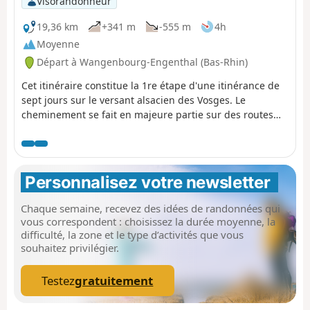
Visorandonneur
19,36 km
+341 m
-555 m
4h
Moyenne
Départ à Wangenbourg-Engenthal (Bas-Rhin)
Cet itinéraire constitue la 1re étape d'une itinérance de
sept jours sur le versant alsacien des Vosges. Le
cheminement se fait en majeure partie sur des routes
forestières en bon état. Le balisage, excellent, est
constitué de plaquettes sur lesquelles figurent un logo
VTT Orange ou Rouge accompagné de la mention TMV
(Traversée du Massif Vosgien). Cette première étape est
Personnalisez votre newsletter 
courte afin de se familiariser avec le terrain et la
signalétique.
Chaque semaine, recevez des idées de randonnées qui
vous correspondent : choisissez la durée moyenne, la
difficulté, la zone et le type d’activités que vous
souhaitez privilégier.
Testez
gratuitement