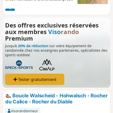
la montée vers la Roche du Diable, on
plonge vers le lieu-dit du Grand Soldat,
où l'on pourra observer la maison
d'Alexandre Chatrian (1826-1890),
Des offres exclusives réservées
écrivain né dans ce hameau, pour
aux membres
Viso
rando
monter vers le Rocher du Calice.
Premium
Jusqu’à
20% de réduction
sur votre équipement de
randonnée chez nos enseignes partenaires, spécialistes des
sports outdoor.
Tester gratuitement
Boucle Walscheid - Hohwalsch - Rocher
du Calice - Rocher du Diable
Visorandonneur