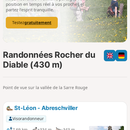
p
position en temps réel à vos proches et
partez l’esprit tranquille.
Testez
gratuitement
Randonnées Rocher du
Diable (430 m)
Point de vue sur la vallée de la Sarre Rouge
St-Léon - Abreschviller
Visorandonneur
7,69 km
+334 m
-343 m