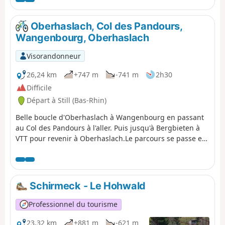
Oberhaslach, Col des Pandours,
Wangenbourg, Oberhaslach
Visorandonneur
26,24 km
+747 m
-741 m
2h30
Difficile
Départ à Still (Bas-Rhin)
Belle boucle d'Oberhaslach à Wangenbourg en passant
au Col des Pandours à l'aller. Puis jusqu'à Bergbieten à
VTT pour revenir à Oberhaslach.Le parcours se passe en
grande partie sur des chemins carrossables. Il y a
quelques passages techniques sur des singles assez
courts.
Schirmeck - Le Hohwald
Professionnel du tourisme
23,32 km
+881 m
-621 m