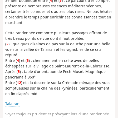
Sentier botanique entre (
4
) et (
5
) : ce parcours très complet
présente de nombreuses essences méditerranéennes,
certaines très connues et d'autres plus rares. Ne pas hésiter
à prendre le temps pour enrichir ses connaissances tout en
marchant.
Cette randonnée comporte plusieurs passages offrant de
très beaux points de vue dont il faut profiter.
(
2
) : quelques dizaines de pas sur la gauche pour une belle
vue sur la vallée de Talairan et les vignobles de ce cru
réputé.
Entre (
4
) et (
5
) : cheminement en crête avec de belles
échappées sur le village de Saint-Laurent-de-la-Cabrerisse.
Après (
5
) : table d'orientation de Pech Musié. Magnifique
panorama à 360°.
Entre (
12
) et : la descente sur la Crémade ménage des vues
somptueuses sur la chaîne des Pyrénées, particulièrement
en fin d'après-midi.
Talairan
Soyez toujours prudent et prévoyant lors d'une randonnée.