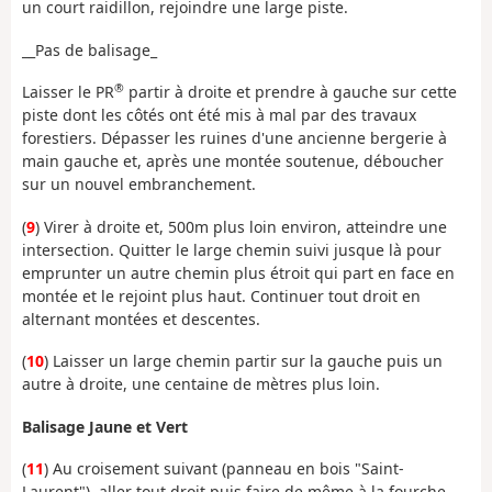
un court raidillon, rejoindre une large piste.
__Pas de balisage_
®
Laisser le PR
partir à droite et prendre à gauche sur cette
piste dont les côtés ont été mis à mal par des travaux
forestiers. Dépasser les ruines d'une ancienne bergerie à
main gauche et, après une montée soutenue, déboucher
sur un nouvel embranchement.
(
9
) Virer à droite et, 500m plus loin environ, atteindre une
intersection. Quitter le large chemin suivi jusque là pour
emprunter un autre chemin plus étroit qui part en face en
montée et le rejoint plus haut. Continuer tout droit en
alternant montées et descentes.
(
10
) Laisser un large chemin partir sur la gauche puis un
autre à droite, une centaine de mètres plus loin.
Balisage Jaune et Vert
(
11
) Au croisement suivant (panneau en bois "Saint-
Laurent"), aller tout droit puis faire de même à la fourche