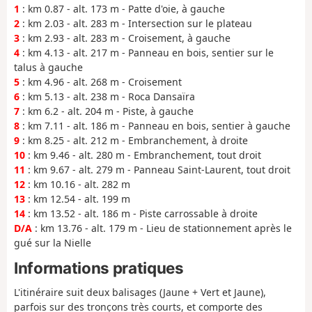
1
: km 0.87 - alt. 173 m - Patte d'oie, à gauche
2
: km 2.03 - alt. 283 m - Intersection sur le plateau
3
: km 2.93 - alt. 283 m - Croisement, à gauche
4
: km 4.13 - alt. 217 m - Panneau en bois, sentier sur le
talus à gauche
5
: km 4.96 - alt. 268 m - Croisement
6
: km 5.13 - alt. 238 m - Roca Dansaïra
7
: km 6.2 - alt. 204 m - Piste, à gauche
8
: km 7.11 - alt. 186 m - Panneau en bois, sentier à gauche
9
: km 8.25 - alt. 212 m - Embranchement, à droite
10
: km 9.46 - alt. 280 m - Embranchement, tout droit
11
: km 9.67 - alt. 279 m - Panneau Saint-Laurent, tout droit
12
: km 10.16 - alt. 282 m
13
: km 12.54 - alt. 199 m
14
: km 13.52 - alt. 186 m - Piste carrossable à droite
D/A
: km 13.76 - alt. 179 m - Lieu de stationnement après le
gué sur la Nielle
Informations pratiques
L'itinéraire suit deux balisages (Jaune + Vert et Jaune),
parfois sur des tronçons très courts, et comporte des