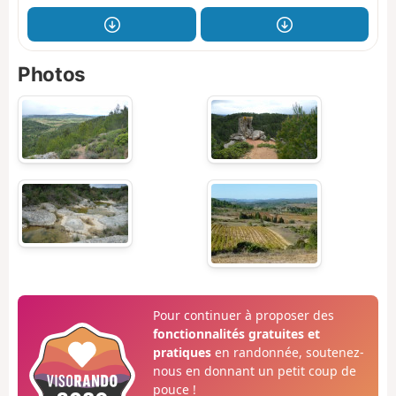
Photos
Pour continuer à proposer des
fonctionnalités gratuites et
pratiques
en randonnée, soutenez-
nous en donnant un petit coup de
pouce !