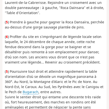
Laurent-de-la-Cabrerisse. Rejoindre un croisement avec un
double panneautage : à gauche, "Roca Daïnsara" et à droite,
"Table d'Orientation".
(
5
) Prendre à gauche pour gagner la Roca Dansaïra, perchée
au-dessus d'une gorge sauvage plantée de pins.
(
6
) Profiter du site en s'imprégnant de légende locale selon
laquelle, le 24 décembre de chaque année, cette roche
fendue descend dans la gorge pour se baigner et se
désaltérer puis remonte à son emplacement pour danser,
d'où son nom. Les anciens vous diront que ce n'est pas
vraiment une légende... Revenir au croisement précédent.
(
5
) Poursuivre tout droit et atteindre rapidement la table
d'orientation d'où se dévoile un magnifique panorama à
360°. Au Nord, la Montagne d'Alaric et le Pic de Nore. Au
Nord-Est, le Caroux. Au Sud, les Pyrénées avec le Canigou et
le Pech de
Bugarach
, entre autres.
Suivre le sentier étroit qui entame une descente très raide
où, fort heureusement, des marches en rondins ont été
aménagées et permettent de négocier la pente sans