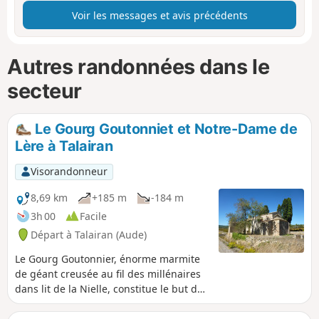
Voir les messages et avis précédents
Autres randonnées dans le
secteur
Le Gourg Goutonniet et Notre-Dame de
Lère à Talairan
Visorandonneur
8,69 km
+185 m
-184 m
3h 00
Facile
Départ à Talairan (Aude)
Le Gourg Goutonnier, énorme marmite
de géant creusée au fil des millénaires
dans lit de la Nielle, constitue le but de
cette randonnée. On l'atteint après un
cheminement plein de charme au