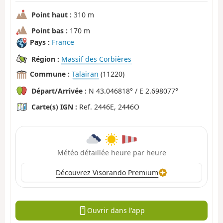
Point haut :
310 m
Point bas :
170 m
Pays :
France
Région :
Massif des Corbières
Commune :
Talairan
(11220)
Départ/Arrivée :
N 43.046818° / E 2.698077°
Carte(s) IGN :
Ref. 2446E, 2446O
Météo détaillée heure par heure
Découvrez Visorando Premium
Ouvrir dans l'app