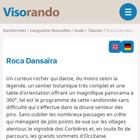
V
O
i
u
s
v
o
Randonnées
Languedoc-Roussillon
Aude
Talairan
Roca Dansaïra
r
r
i
a
r
n
l
d
Roca Dansaïra
a
o
n
a
Un curieux rocher qui danse, du moins selon la
v
légende, un sentier botanique très complet et une
i
table d'orientation offrant un magnifique panorama à
g
360°, tel est le programme de cette randonnée sans
a
t
difficulté qui s'effectue dans la douce senteur des
i
pins. Sans oublier les nombreux passages en crête
o
qui ménagent de jolis points de vue sur les villages
n
alentour, le vignoble des Corbières et, en toute fin de
parcours, les grands sommets d'Occitanie.