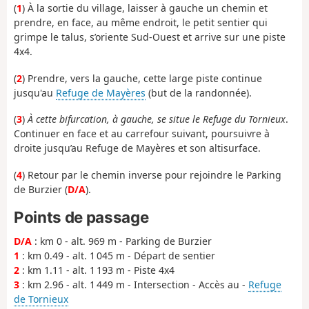
(
1
) À la sortie du village, laisser à gauche un chemin et
prendre, en face, au même endroit, le petit sentier qui
grimpe le talus, s’oriente Sud-Ouest et arrive sur une piste
4x4.
(
2
) Prendre, vers la gauche, cette large piste continue
jusqu'au
Refuge de Mayères
(but de la randonnée).
(
3
)
À cette bifurcation, à gauche, se situe le Refuge du Tornieux
.
Continuer en face et au carrefour suivant, poursuivre à
droite jusqu’au Refuge de Mayères et son altisurface.
(
4
) Retour par le chemin inverse pour rejoindre le Parking
de Burzier (
D/A
).
Points de passage
D/A
: km 0 - alt. 969 m - Parking de Burzier
1
: km 0.49 - alt. 1 045 m - Départ de sentier
2
: km 1.11 - alt. 1 193 m - Piste 4x4
3
: km 2.96 - alt. 1 449 m - Intersection - Accès au -
Refuge
de Tornieux