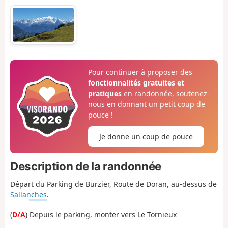
Pour continuer à proposer des
fonctionnalités gratuites et
pratiques
en randonnée, soutenez-
nous en donnant un petit coup de
pouce !
Je donne un coup de pouce
Description de la randonnée
Départ du Parking de Burzier, Route de Doran, au-dessus de
Sallanches
.
(
D/A
) Depuis le parking, monter vers Le Tornieux