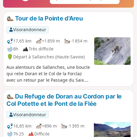
Tour de la Pointe d'Areu
Visorandonneur
17,65 km
+1 859 m
-1 854 m
8h
Très difficile
Départ à Sallanches (Haute-Savoie)
Aux alentours de Sallanches, une boucle
qui relie Doran et le Col de la Forclaz
avec un retour par le Passage du Saix.
Une randonnée longue et exigeante par
son dénivelé cumulé important, et qui
Du Refuge de Doran au Cordon par le
présente deux grosses difficultés : -
Col Potette et le Pont de la Flée
L'accès au Col de la Forclaz : plutôt raide
et potentiellement exposé aux chutes de
Visorandonneur
pierres. - Le Passage du Saix : tracé
aérien sécurisé par des câbles. Cette
16,85 km
+896 m
-1 395 m
randonnée est donc déconseillée aux
7h 25
Difficile