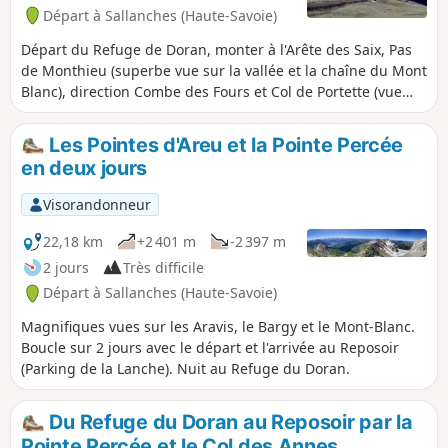
randonneurs non aguerris.
Départ à Sallanches (Haute-Savoie)
Départ du Refuge de Doran, monter à l'Arête des Saix, Pas
de Monthieu (superbe vue sur la vallée et la chaîne du Mont
Blanc), direction Combe des Fours et Col de Portette (vue
magnifique sur la chaîne de montagne, face à vous le Mont
Tardevant et sur votre droite le Mont Fleuri, deux monts qui
Les Pointes d'Areu et la Pointe Percée
éveilleront votre désir d'aller leur rendre visite. Puis du Col
en deux jours
de Portette descente sur les Chalets des Cœur, la Pierre
Fendue, au Pont de la Flée sur la droite direction Cordon
Visorandonneur
« Les Miaz ».
22,18 km
+2 401 m
-2 397 m
2 jours
Très difficile
Départ à Sallanches (Haute-Savoie)
Magnifiques vues sur les Aravis, le Bargy et le Mont-Blanc.
Boucle sur 2 jours avec le départ et l'arrivée au Reposoir
(Parking de la Lanche). Nuit au Refuge du Doran.
Du Refuge du Doran au Reposoir par la
Pointe Percée et le Col des Annes