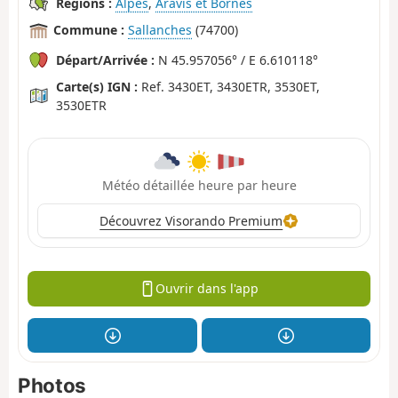
Régions :
Alpes
,
Aravis et Bornes
Commune :
Sallanches
(74700)
Départ/Arrivée :
N 45.957056° / E 6.610118°
Carte(s) IGN :
Ref. 3430ET, 3430ETR, 3530ET,
3530ETR
Météo détaillée heure par heure
Découvrez Visorando Premium
Ouvrir dans l'app
Photos