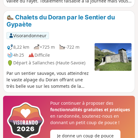
vallée du Fayet. Totalement faisable à la journée mais vous
pouvez utiliser des refuges pour diviser le parcours.
Chalets du Doran par le Sentier du
Gypaète
Visorandonneur
8,22 km
+725 m
-722 m
4h 25
Difficile
Départ à Sallanches (Haute-Savoie)
Par un sentier sauvage, vous atteindrez
le vaste alpage du Doran offrant une
très belle vue sur les sommets de la
chaîne des Aravis et son point
culminant, la Pointe Percée. La
Pour continuer à proposer des
passerelle de Dière doit être empruntée
fonctionnalités gratuites et pratiques
sur l'itinéraire pour traverser un torrent.
en randonnée, soutenez-nous en
Accessible hors période d’enneigement
donnant un petit coup de pouce !
et en fonction des conditions
climatiques.
Je donne un coup de pouce