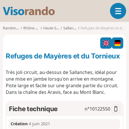
V
O
i
u
s
v
o
Randonnées
Rhône-Alpes
Haute-Savoie
Sallanches
Refuges de Mayères et du Tornieux
r
r
i
a
r
n
l
d
Refuges de Mayères et du Tornieux
a
o
n
a
Très joli circuit, au-dessus de Sallanches, idéal pour
v
une mise en jambe lorsqu'on arrive en montagne.
i
Piste large et facile sur une grande partie du circuit.
g
Dans la chaîne des Aravis, face au Mont Blanc.
a
t
i
Fiche technique
n°
10122550
o
n
Création
4 juin 2021