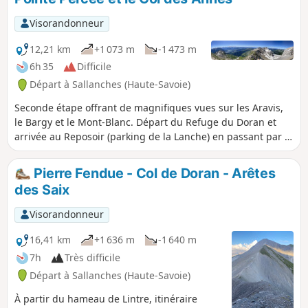
Visorandonneur
12,21 km
+1 073 m
-1 473 m
6h 35
Difficile
Départ à Sallanches (Haute-Savoie)
Seconde étape offrant de magnifiques vues sur les Aravis,
le Bargy et le Mont-Blanc. Départ du Refuge du Doran et
arrivée au Reposoir (parking de la Lanche) en passant par le
Col de Doran, la Pointe Percée et le Col des Annes.
Pierre Fendue - Col de Doran - Arêtes
des Saix
Visorandonneur
16,41 km
+1 636 m
-1 640 m
7h
Très difficile
Départ à Sallanches (Haute-Savoie)
À partir du hameau de Lintre, itinéraire