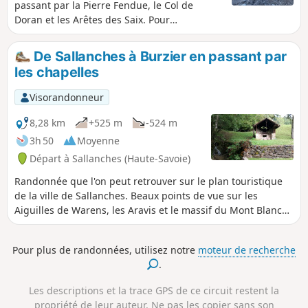
passant par la Pierre Fendue, le Col de
Doran et les Arêtes des Saix. Pour
randonneurs bien en jambe habitués à de
forts dénivelés. Possibilité de rajouter
De Sallanches à Burzier en passant par
quelques mètres supplémentaires si
les chapelles
d'aventure vous décidez de faire, au Col de
Doran, la variante des Quatre Têtes.
Visorandonneur
8,28 km
+525 m
-524 m
3h 50
Moyenne
Départ à Sallanches (Haute-Savoie)
Randonnée que l'on peut retrouver sur le plan touristique
de la ville de Sallanches. Beaux points de vue sur les
Aiguilles de Warens, les Aravis et le massif du Mont Blanc
en passant par plusieurs chapelles et de magnifiques
fermes et chalets sur les coteaux au-dessus de Sallanches
Pour plus de randonnées, utilisez notre
moteur de recherche
.
Les descriptions et la trace GPS de ce circuit restent la
propriété de leur auteur. Ne pas les copier sans son