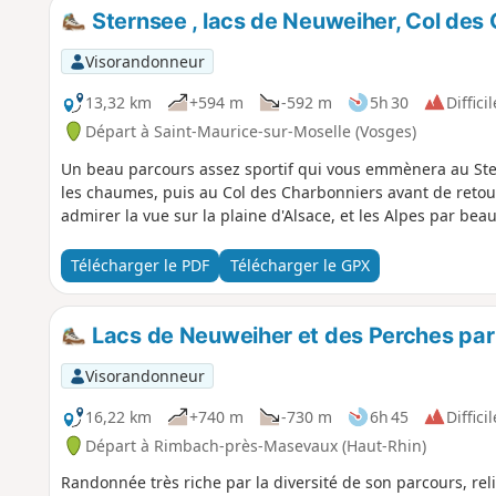
Sternsee , lacs de Neuweiher, Col de
Visorandonneur
13,32 km
+594 m
-592 m
5h 30
Difficil
Départ à Saint-Maurice-sur-Moselle (Vosges)
Un beau parcours assez sportif qui vous emmènera au Ster
les chaumes, puis au Col des Charbonniers avant de retou
admirer la vue sur la plaine d'Alsace, et les Alpes par bea
Télécharger le PDF
Télécharger le GPX
Lacs de Neuweiher et des Perches par 
Visorandonneur
16,22 km
+740 m
-730 m
6h 45
Difficil
Départ à Rimbach-près-Masevaux (Haut-Rhin)
Randonnée très riche par la diversité de son parcours, rel