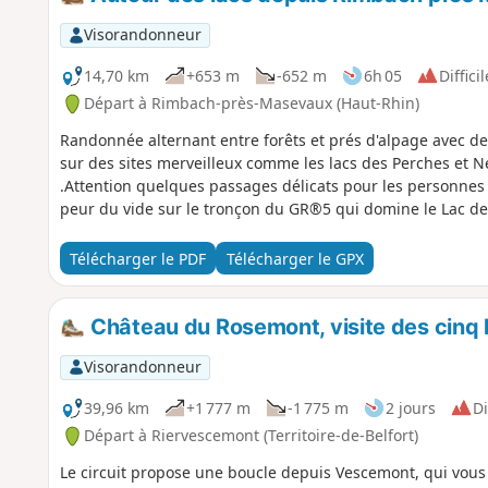
Visorandonneur
14,70 km
+653 m
-652 m
6h 05
Difficil
Départ à Rimbach-près-Masevaux (Haut-Rhin)
Randonnée alternant entre forêts et prés d'alpage avec de
sur des sites merveilleux comme les lacs des Perches et
.Attention quelques passages délicats pour les personnes q
peur du vide sur le tronçon du GR®5 qui domine le Lac de
Télécharger le PDF
Télécharger le GPX
Château du Rosemont, visite des cinq l
Visorandonneur
39,96 km
+1 777 m
-1 775 m
2 jours
Di
Départ à Riervescemont (Territoire-de-Belfort)
Le circuit propose une boucle depuis Vescemont, qui vous 