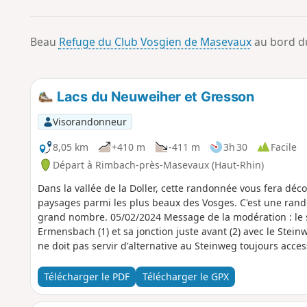
Beau
Refuge du Club Vosgien de Masevaux
au bord du
Lacs du Neuweiher et Gresson
Visorandonneur
8,05 km
+410 m
-411 m
3h 30
Facile
Départ à Rimbach-près-Masevaux (Haut-Rhin)
Dans la vallée de la Doller, cette randonnée vous fera déc
paysages parmi les plus beaux des Vosges. C'est une rando
grand nombre. 05/02/2024 Message de la modération : le s
Ermensbach (1) et sa jonction juste avant (2) avec le Steinwe
ne doit pas servir d'alternative au Steinweg toujours acces
Télécharger le PDF
Télécharger le GPX