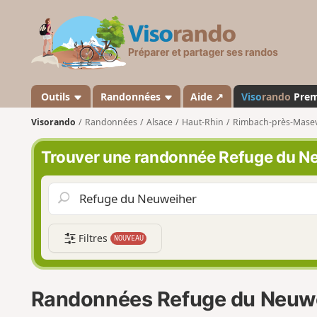
V
i
s
o
r
a
Outils
Randonnées
Aide ↗
Viso
rando
Pre
n
Visorando
Randonnées
Alsace
Haut-Rhin
Rimbach-près-Mase
d
o
Trouver une randonnée Refuge du N
Filtres
NOUVEAU
Randonnées Refuge du Neuw