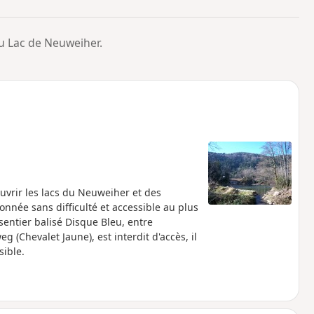
o
a
i
m
 Lac de Neuweiher.
p
ouvrir les lacs du Neuweiher et des
nnée sans difficulté et accessible au plus
entier balisé Disque Bleu, entre
g (Chevalet Jaune), est interdit d'accès, il
sible.