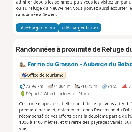
admirer depuis les sommets puis vous les visitez un par u
ou au refuge du Neuweiher. Vous pouvez aussi écourter le 
randonnée à Sewen.
Télécharger le PDF
Télécharger le GPX
Randonnées à proximité de Refuge d
Ferme du Gresson - Auberge du Bela
Office de tourisme
23,99 km
+1 064 m
-1 025 m
9h 55
Di
Départ à Oberbruck (Haut-Rhin)
C’est une étape aussi belle que difficile qui vous attend.
première partie et, notamment, dans l'ascension du Ballon
récompensé de vos efforts dans la deuxième partie de l’ét
1000 à 1100 mètres, et traverse des paysages variés. Sur
vue.