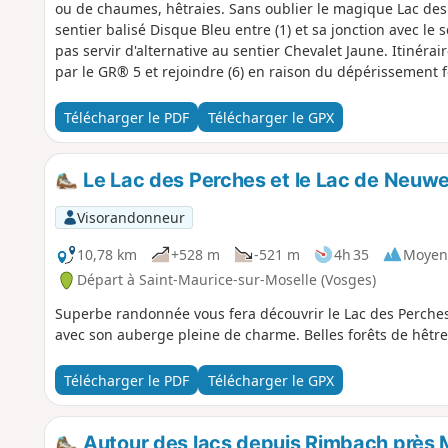
ou de chaumes, hêtraies. Sans oublier le magique Lac des Perches en contre-p
sentier balisé Disque Bleu entre (1) et sa jonction avec le s
pas servir d'alternative au sentier Chevalet Jaune. Itinéra
par le GR® 5 et rejoindre (6) en raison du dépérissement 
la biodiversité.
Télécharger le PDF
Télécharger le GPX
Le Lac des Perches et le Lac de Neuwe
Visorandonneur
10,78 km
+528 m
-521 m
4h 35
Moyen
Départ à Saint-Maurice-sur-Moselle (Vosges)
Superbe randonnée vous fera découvrir le Lac des Perches
avec son auberge pleine de charme. Belles forêts de hêtr
Télécharger le PDF
Télécharger le GPX
Autour des lacs depuis Rimbach près