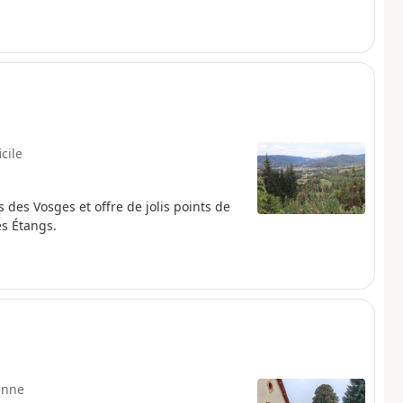
icile
des Vosges et offre de jolis points de
es Étangs.
enne