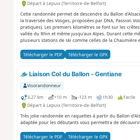
Départ à Lepuix (Territoire-de-Belfort)
Cette randonnée permet de descendre du Ballon d'Alsace 
la traversée des Vosges, proposées par DNA, Passion Vosge
pratiques). Les premiers kilomètres se font sur les crêtes
vallée du Rhin et même jusqu'aux Alpes. Durant cette mêm
plusieurs stations de ski comme celles de la Chaumière 
au Wissgrut, offre le repas à midi. Plus loin, un abri, a
niquer librement. Ensuite, la descente se poursuit, parfo
Télécharger le PDF
Télécharger le GPX
à Giromagny se fait avec des vues qui portent sur la ville
Liaison Col du Ballon - Gentiane
Visorandonneur
3,27 km
+10 m
-123 m
1h30
Facile
Départ à Lepuix (Territoire-de-Belfort)
Trés jolie randonnée en raquettes à partir du Ballon d'Al
adaptée pour les débutants vous permettra de découvri
Télécharger le PDF
Télécharger le GPX