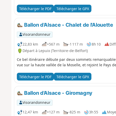
Télécharger le PDF
Télécharger le GPX
Ballon d'Alsace - Chalet de l'Alouette
Visorandonneur
22,83 km
+567 m
-1 117 m
8h 10
Diff
Départ à Lepuix (Territoire-de-Belfort)
Ce bel itinéraire débute par deux sommets remarquables 
vue sur la haute vallée de la Moselle, et rejoint le Pays d
Télécharger le PDF
Télécharger le GPX
Ballon d'Alsace - Giromagny
Visorandonneur
12,47 km
+127 m
-825 m
3h 55
Moy