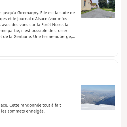
jusqu'à Giromagny. Elle est la suite de
s et le Journal d'Alsace (voir infos
, avec des vues sur la Forêt Noire, la
e partie, il est possible de croiser
et de la Gentiane. Une ferme-auberge,
u Col du Chantoiseau, permet de pique-
is plus fortement que d'autres. L'arrivée
 de Belfort.
sace. Cette randonnée tout à fait
r les sommets enneigés.