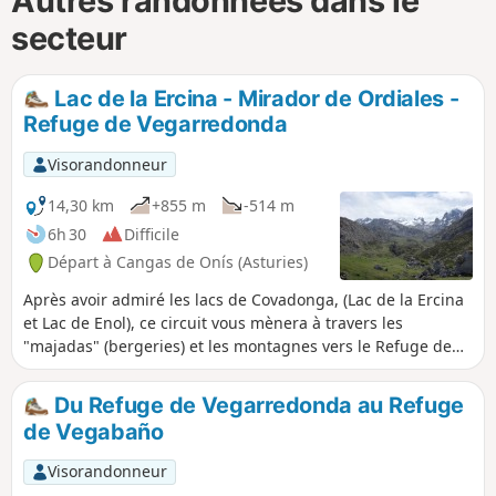
Autres randonnées dans le
secteur
Lac de la Ercina - Mirador de Ordiales -
Refuge de Vegarredonda
Visorandonneur
14,30 km
+855 m
-514 m
6h 30
Difficile
Départ à Cangas de Onís (Asturies)
Après avoir admiré les lacs de Covadonga, (Lac de la Ercina
et Lac de Enol), ce circuit vous mènera à travers les
"majadas" (bergeries) et les montagnes vers le Refuge de
Vegarredonda puis, au milieu de rochers calcaires au
mirador de Ordiales, où repose Pedro Pidal (Marquis de
Du Refuge de Vegarredonda au Refuge
Villaviciosa), initiateur de la création du parc national des
de Vegabaño
pics d'Europe et, premier alpiniste à avoir escaladé en 1904,
le Picu Urriellu (Naranjo de Bulnes) en compagnie du
Visorandonneur
berger Gregorio Perez dit "El Cainejo".