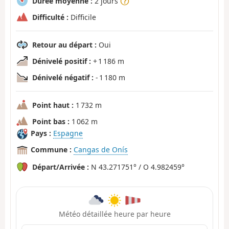
Durée moyenne :
2 jours
Difficulté :
Difficile
Retour au départ :
Oui
Dénivelé positif :
+ 1 186 m
Dénivelé négatif :
- 1 180 m
Point haut :
1 732 m
Point bas :
1 062 m
Pays :
Espagne
Commune :
Cangas de Onís
Départ/Arrivée :
N 43.271751° / O 4.982459°
Météo détaillée heure par heure