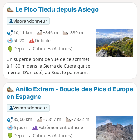
Le Pico Tiedu depuis Asiego
Visorandonneur
10,11 km
+846 m
-839 m
5h 20
Difficile
Départ à Cabrales (Asturies)
Un superbe point de vue de ce sommet
à 1180 m dans la Sierra de Cuera qui se
mérite. D'un côté, au Sud, le panorama
est magnifique sur les Picos de Europa
et, de l'autre côté, au Nord on aperçoit
Anillo Extrem - Boucle des Pics d'Europe
la mer. Le départ se fait au joli village
en Espagne
d'Asiego ou Asiegu qui vaut vraiment
une visite.
Visorandonneur
85,66 km
+7 817 m
-7 822 m
6 jours
Extrêmement difficile
Départ à Cabrales (Asturies)