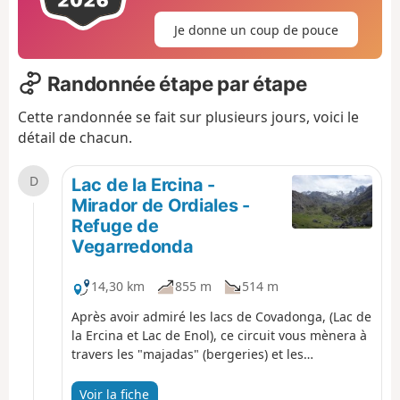
Je donne un coup de pouce
Randonnée étape par étape
Cette randonnée se fait sur plusieurs jours, voici le
détail de chacun.
D
Lac de la Ercina -
Mirador de Ordiales -
Refuge de
Vegarredonda
14,30 km
855 m
514 m
Après avoir admiré les lacs de Covadonga, (Lac de
la Ercina et Lac de Enol), ce circuit vous mènera à
travers les "majadas" (bergeries) et les
montagnes vers le Refuge de Vegarredonda puis,
au milieu de rochers calcaires au mirador de
Voir la fiche