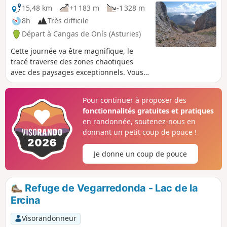
15,48 km
+1 183 m
-1 328 m
8h
Très difficile
Départ à Cangas de Onís (Asturies)
Cette journée va être magnifique, le
tracé traverse des zones chaotiques
avec des paysages exceptionnels. Vous
verrez des troupeaux de chamois, des
vautours et, avec un peu de chance, des
Pour continuer à proposer des
gypaètes barbus. Du haut de la cuesta
fonctionnalités gratuites et pratiques
Cebolleda, en vous retournant, vous
en randonnée, soutenez-nous en
aurez une magnifique vue sur le Lac de
donnant un petit coup de pouce !
la Ercina et sur la Mer Cantabrique.
Je donne un coup de pouce
Refuge de Vegarredonda - Lac de la
Ercina
Visorandonneur