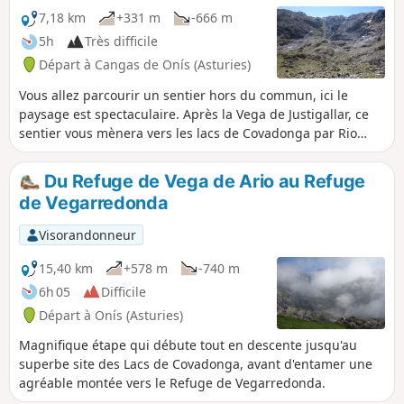
7,18 km
+331 m
-666 m
5h
Très difficile
Départ à Cangas de Onís (Asturies)
Vous allez parcourir un sentier hors du commun, ici le
paysage est spectaculaire. Après la Vega de Justigallar, ce
sentier vous mènera vers les lacs de Covadonga par Rio
Resecu, el Toyellu et Riega de Vega el Texu.
Du Refuge de Vega de Ario au Refuge
de Vegarredonda
Visorandonneur
15,40 km
+578 m
-740 m
6h 05
Difficile
Départ à Onís (Asturies)
Magnifique étape qui débute tout en descente jusqu'au
superbe site des Lacs de Covadonga, avant d'entamer une
agréable montée vers le Refuge de Vegarredonda.