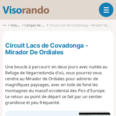
V
O
i
u
s
v
o
•••
Asturies
Cangas de Onís
Circuit Lacs de Covadonga - Mirador De Ordiales
r
r
i
a
r
n
Circuit Lacs de Covadonga -
l
d
a
Mirador De Ordiales
o
n
a
Une boucle à parcourir en deux jours avec nuitée au
v
i
Refuge de Vegarredonda d'où, vous pourrez vous
g
rendre au Mirador de Ordiales pour admirer de
a
magnifiques paysages, avec en toile de fond les
t
montagnes du massif occidental des Pics d'Europe.
i
Le retour au point de départ se fait par un sentier
o
grandiose et peu fréquenté.
n