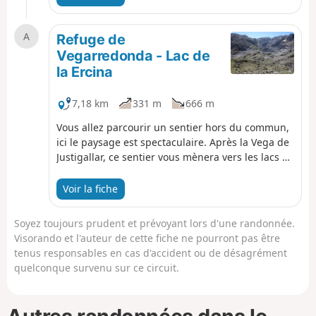
Ordiales, où repose Pedro Pidal (Marquis de
Villaviciosa), initiateur de la création du parc
A
national des pics d'Europe et, premier alpiniste à
Refuge de
avoir escaladé en 1904, le Picu Urriellu (Naranjo
Vegarredonda - Lac de
de Bulnes) en compagnie du berger Gregorio
la Ercina
Perez dit "El Cainejo".
7,18 km
331 m
666 m
Vous allez parcourir un sentier hors du commun,
ici le paysage est spectaculaire. Après la Vega de
Justigallar, ce sentier vous mènera vers les lacs de
Covadonga par Rio Resecu, el Toyellu et Riega de
Vega el Texu.
Voir la fiche
Soyez toujours prudent et prévoyant lors d'une randonnée.
Visorando et l'auteur de cette fiche ne pourront pas être
tenus responsables en cas d'accident ou de désagrément
quelconque survenu sur ce circuit.