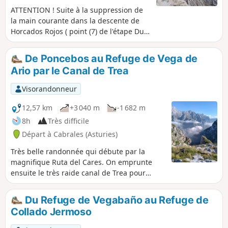
ATTENTION ! Suite à la suppression de
la main courante dans la descente de
Horcados Rojos ( point (7) de l'étape Du
Refuge de Collado Jermoso au Refuge
de Vega Urriellu ), cette randonnées est
De Poncebos au Refuge de Vega de
déconseillée à toute personne n'ayant
Ario par le Canal de Trea
pas une bonne pratique de l'escalade.
D'après Tomas, garde du Refuge de
Visorandonneur
Vega Urriellu rencontré le 05/08/2023,
une alternative serait à l'étude pour
12,57 km
+3 040 m
-1 682 m
contourner cette difficulté. Cependant,
8h
Très difficile
en attendant une solution, (l'étape
Départ à Cabrales (Asturies)
concernée à été dépubliée). Attention
donc de ne pas vous engager dans ce
Très belle randonnée qui débute par la
périple non préparé Une magnifique
magnifique Ruta del Cares. On emprunte
boucle au cœur des Pics d'Europe.
ensuite le très raide canal de Trea pour
Composés principalement de roche
atteindre la Vega de Ario où se trouve le
karstique les Pics d'Europe offrent un
refuge.
Du Refuge de Vegabaño au Refuge de
paysage hors du commun. Pics acérés,
Collado Jermoso
roches chaotiques, pierriers, dénivelés
vertigineux et gouffres profonds. Vous y