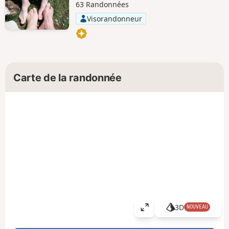
63 Randonnées
Visorandonneur
Carte de la randonnée
3D
NOUVEAU
A
ff