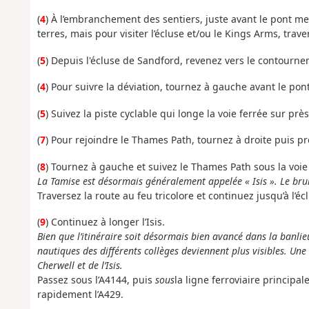
(
4
) À l’embranchement des sentiers, juste avant le pont men
terres, mais pour visiter l’écluse et/ou le Kings Arms, trave
(
5
) Depuis l'écluse de Sandford, revenez vers le contour
(
4
) Pour suivre la déviation, tournez à gauche avant le pont,
(
5
) Suivez la piste cyclable qui longe la voie ferrée sur près
(
7
) Pour rejoindre le Thames Path, tournez à droite puis p
(
8
) Tournez à gauche et suivez le Thames Path sous la voie
La Tamise est désormais généralement appelée « Isis ». Le bruit 
Traversez la route au feu tricolore et continuez jusqu’à l’écl
(
9
) Continuez à longer l’Isis.
Bien que l’itinéraire soit désormais bien avancé dans la banlie
nautiques des différents collèges deviennent plus visibles. Un
Cherwell et de l’Isis.
Passez sous l’A4144, puis
sous
la ligne ferroviaire principal
rapidement l’A429.