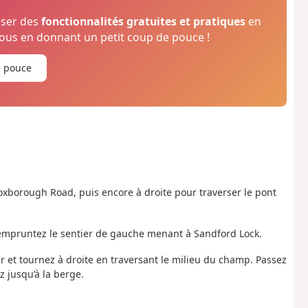
oser des
fonctionnalités gratuites et pratiques
en
us en donnant un petit coup de pouce !
e pouce
Foxborough Road, puis encore à droite pour traverser le pont
, empruntez le sentier de gauche menant à Sandford Lock.
r et tournez à droite en traversant le milieu du champ. Passez
z jusqu’à la berge.