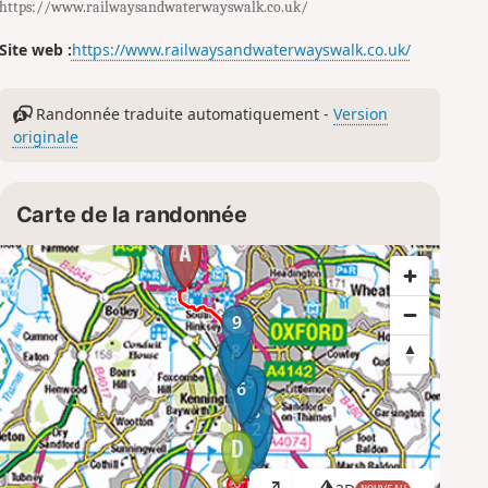
https://www.railwaysandwaterwayswalk.co.uk/
Site web :
https://www.railwaysandwaterwayswalk.co.uk/
Randonnée traduite automatiquement -
Version
originale
Carte de la randonnée
10
9
8
7
5
4
6
3
2
1