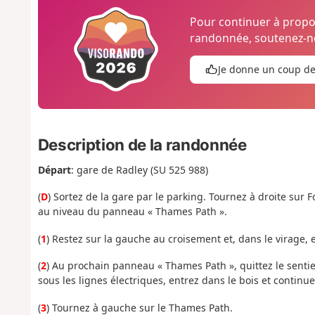
Pour continuer à prop
randonnée, soutenez-no
Je donne un coup d
Description de la randonnée
Départ
: gare de Radley (SU 525 988
)
(
D
) Sortez
de la gare par le parking. Tournez à droite sur 
au niveau du panneau « Thames Path ».
(
1
) Restez sur la gauche au croisement et, dans le virage
(
2
) Au prochain panneau « Thames Path », quittez le sentie
sous les lignes électriques, entrez dans le bois et continue
(
3
) Tournez à gauche sur le Thames Path.