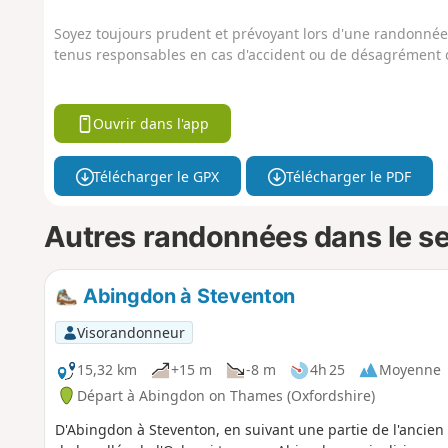
Soyez toujours prudent et prévoyant lors d'une randonnée. 
tenus responsables en cas d'accident ou de désagrément q
Ouvrir dans l'app
Télécharger le GPX
Télécharger le PDF
Autres randonnées dans le s
Abingdon à Steventon
Visorandonneur
15,32 km
+15 m
-8 m
4h 25
Moyenne
Départ à Abingdon on Thames (Oxfordshire)
D'Abingdon à Steventon, en suivant une partie de l'ancien