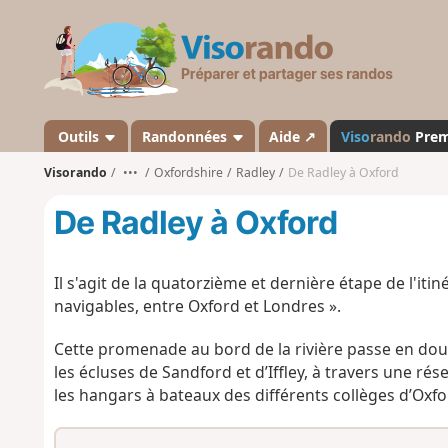
V
i
s
o
r
a
Outils
Randonnées
Aide ↗
Viso
rando
Pre
n
Visorando
•••
Oxfordshire
Radley
De Radley à Oxford
d
o
De Radley à Oxford
Il s'agit de la quatorzième et dernière étape de l'iti
navigables, entre Oxford et Londres ».
Cette promenade au bord de la rivière passe en douc
les écluses de Sandford et d’Iffley, à travers une rés
les hangars à bateaux des différents collèges d’Oxford