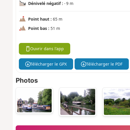
Dénivelé négatif :
- 9 m
Point haut :
65 m
Point bas :
51 m
Ouvrir dans l'app
Télécharger le GPX
Télécharger le PDF
Photos