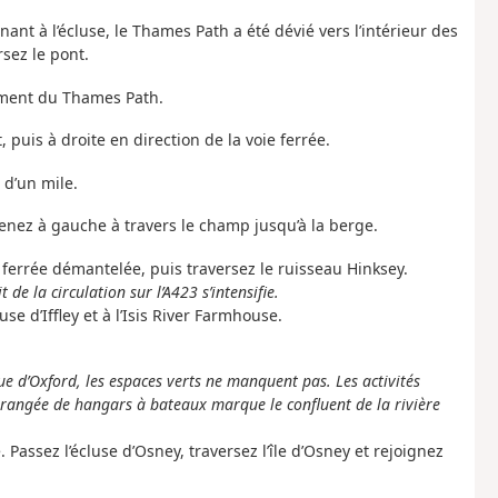
ant à l’écluse, le Thames Path a été dévié vers l’intérieur des
rsez le pont.
nement du Thames Path.
 puis à droite en direction de la voie ferrée.
 d’un mile.
renez à gauche à travers le champ jusqu’à la berge.
 ferrée démantelée, puis traversez le ruisseau Hinksey.
de la circulation sur l’A423 s’intensifie.
use d’Iffley et à l’Isis River Farmhouse.
ue d’Oxford, les espaces verts ne manquent pas. Les activités
e rangée de hangars à bateaux marque le confluent de la rivière
e. Passez l’écluse d’Osney, traversez l’île d’Osney et rejoignez