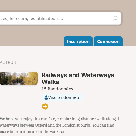
R
e
c
h
e
Inscription
Connexion
r
c
h
AUTEUR
e
r
Railways and Waterways
Walks
15 Randonnées
Visorandonneur
We hope you enjoy this car-free, circular long-distance walk along the
waterways between Oxford and the London suburbs. You can find
more information about the walks on