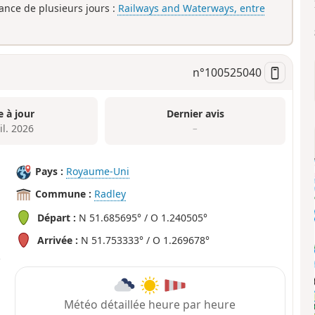
rance de plusieurs jours :
Railways and Waterways, entre
n°
100525040
e à jour
Dernier avis
il. 2026
–
Pays :
Royaume-Uni
Commune :
Radley
Départ :
N 51.685695° / O 1.240505°
Arrivée :
N 51.753333° / O 1.269678°
Météo détaillée heure par heure