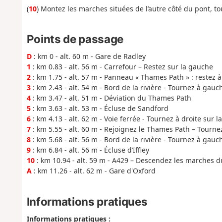
(
10
) Montez les marches situées de l’autre côté du pont, to
Points de passage
D
: km 0 - alt. 60 m - Gare de Radley
1
: km 0.83 - alt. 56 m - Carrefour – Restez sur la gauche
2
: km 1.75 - alt. 57 m - Panneau « Thames Path » : restez à
3
: km 2.43 - alt. 54 m - Bord de la rivière - Tournez à gauc
4
: km 3.47 - alt. 51 m - Déviation du Thames Path
5
: km 3.63 - alt. 53 m - Écluse de Sandford
6
: km 4.13 - alt. 62 m - Voie ferrée - Tournez à droite sur la
7
: km 5.55 - alt. 60 m - Rejoignez le Thames Path – Tournez
8
: km 5.68 - alt. 56 m - Bord de la rivière - Tournez à gauc
9
: km 6.84 - alt. 56 m - Écluse d’Iffley
10
: km 10.94 - alt. 59 m - A429 – Descendez les marches du
A
: km 11.26 - alt. 62 m - Gare d'Oxford
Informations pratiques
Informations pratiques :