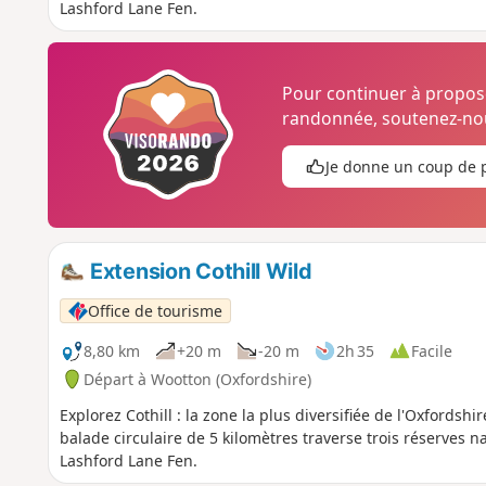
Lashford Lane Fen.
Pour continuer à propo
randonnée, soutenez-nou
Je donne un coup de 
Extension Cothill Wild
Office de tourisme
8,80 km
+20 m
-20 m
2h 35
Facile
Départ à Wootton (Oxfordshire)
Explorez Cothill : la zone la plus diversifiée de l'Oxfords
balade circulaire de 5 kilomètres traverse trois réserves 
Lashford Lane Fen.