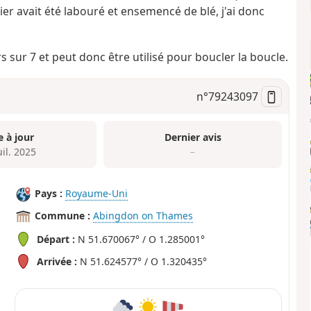
tier avait été labouré et ensemencé de blé, j'ai donc
 sur 7 et peut donc être utilisé pour boucler la boucle.
n°
79243097
e à jour
Dernier avis
uil. 2025
–
Pays :
Royaume-Uni
Commune :
Abingdon on Thames
Départ :
N 51.670067° / O 1.285001°
Arrivée :
N 51.624577° / O 1.320435°