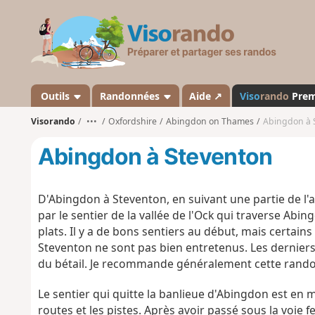
V
i
s
o
r
a
Outils
Randonnées
Aide ↗
Viso
rando
Pre
n
Visorando
•••
Oxfordshire
Abingdon on Thames
Abingdon à 
d
o
Abingdon à Steventon
D'Abingdon à Steventon, en suivant une partie de l'
par le sentier de la vallée de l'Ock qui traverse Abi
plats. Il y a de bons sentiers au début, mais certai
Steventon ne sont pas bien entretenus. Les derniers
du bétail. Je recommande généralement cette rand
Le sentier qui quitte la banlieue d'Abingdon est en mau
routes et les pistes. Après avoir passé sous la voie