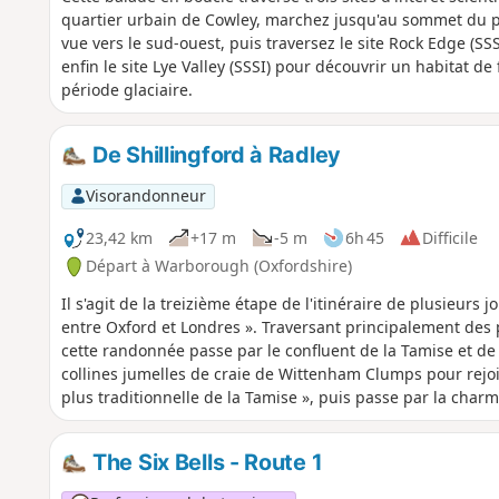
quartier urbain de Cowley, marchez jusqu'au sommet du par
vue vers le sud-ouest, puis traversez le site Rock Edge (SS
enfin le site Lye Valley (SSSI) pour découvrir un habitat de
période glaciaire.
De Shillingford à Radley
Visorandonneur
23,42 km
+17 m
-5 m
6h 45
Difficile
Départ à Warborough (Oxfordshire)
Il s'agit de la treizième étape de l'itinéraire de plusieurs 
entre Oxford et Londres ». Traversant principalement des 
cette randonnée passe par le confluent de la Tamise et de 
collines jumelles de craie de Wittenham Clumps pour rejoin
plus traditionnelle de la Tamise », puis passe par la cha
The Six Bells - Route 1