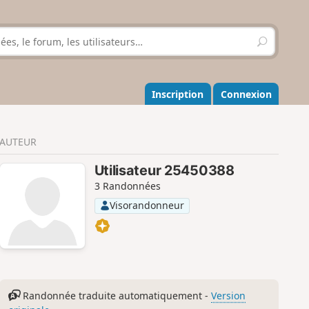
R
e
c
h
e
Inscription
Connexion
r
c
h
AUTEUR
e
r
Utilisateur 25450388
3 Randonnées
Visorandonneur
Randonnée traduite automatiquement -
Version