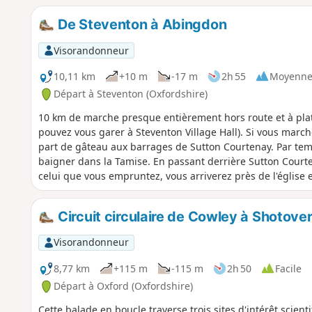
De Steventon à Abingdon
Visorandonneur
10,11 km
+10 m
-17 m
2h 55
Moyenn
Départ à Steventon (Oxfordshire)
10 km de marche presque entièrement hors route et à plat
pouvez vous garer à Steventon Village Hall). Si vous mar
part de gâteau aux barrages de Sutton Courtenay. Par tem
baigner dans la Tamise. En passant derrière Sutton Courten
celui que vous empruntez, vous arriverez près de l'église
Courtenay Weirs. Suivez ensuite le Thames Path jusqu'à A
Circuit circulaire de Cowley à Shotover
Visorandonneur
8,77 km
+115 m
-115 m
2h 50
Facile
Départ à Oxford (Oxfordshire)
Cette balade en boucle traverse trois sites d'intérêt scienti