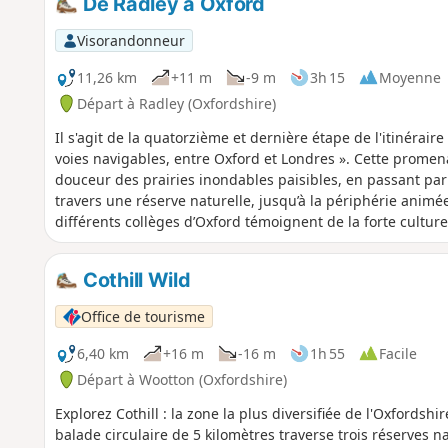
De Radley à Oxford
Visorandonneur
11,26 km
+11 m
-9 m
3h 15
Moyenne
Départ à Radley (Oxfordshire)
Il s'agit de la quatorzième et dernière étape de l'itinérair
voies navigables, entre Oxford et Londres ». Cette promen
douceur des prairies inondables paisibles, en passant par l
travers une réserve naturelle, jusqu’à la périphérie animé
différents collèges d’Oxford témoignent de la forte culture d
Cothill Wild
Office de tourisme
6,40 km
+16 m
-16 m
1h 55
Facile
Départ à Wootton (Oxfordshire)
Explorez Cothill : la zone la plus diversifiée de l'Oxfords
balade circulaire de 5 kilomètres traverse trois réserves 