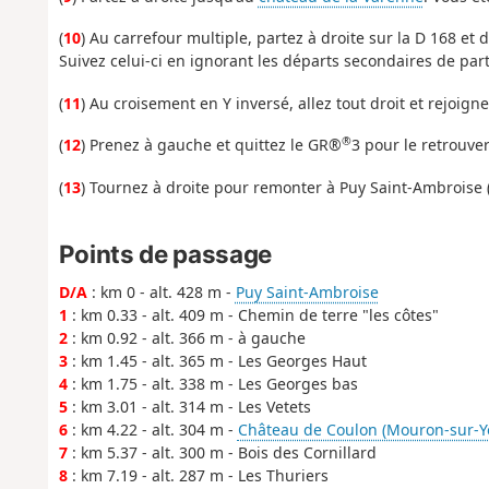
(
10
) Au carrefour multiple, partez à droite sur la D 168 et 
Suivez celui-ci en ignorant les départs secondaires de part
(
11
) Au croisement en Y inversé, allez tout droit et rejoign
®
(
12
) Prenez à gauche et quittez le GR®
3 pour le retrouve
(
13
) Tournez à droite pour remonter à Puy Saint-Ambroise 
Points de passage
D/A
: km 0 - alt. 428 m -
Puy Saint-Ambroise
1
: km 0.33 - alt. 409 m - Chemin de terre "les côtes"
2
: km 0.92 - alt. 366 m - à gauche
3
: km 1.45 - alt. 365 m - Les Georges Haut
4
: km 1.75 - alt. 338 m - Les Georges bas
5
: km 3.01 - alt. 314 m - Les Vetets
6
: km 4.22 - alt. 304 m -
Château de Coulon (Mouron-sur-Y
7
: km 5.37 - alt. 300 m - Bois des Cornillard
8
: km 7.19 - alt. 287 m - Les Thuriers