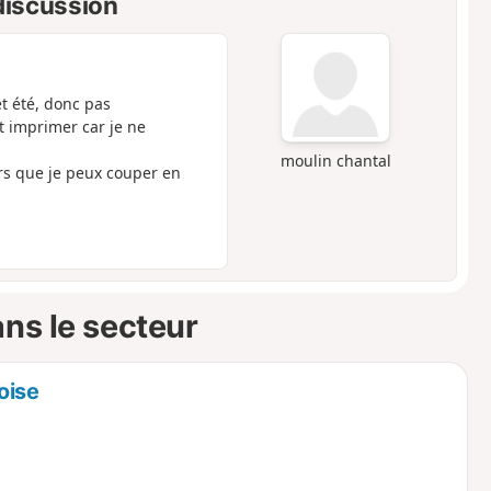
 discussion
t été, donc pas
t imprimer car je ne
moulin chantal
rs que je peux couper en
ns le secteur
oise