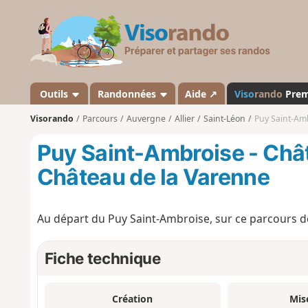
V
i
s
o
r
a
Outils
Randonnées
Aide ↗
Viso
rando
Pre
n
Visorando
Parcours
Auvergne
Allier
Saint-Léon
Puy Saint-Am
d
o
Puy Saint-Ambroise - Châ
Château de la Varenne
Au départ du Puy Saint-Ambroise, sur ce parcours d
Fiche technique
Création
Mis