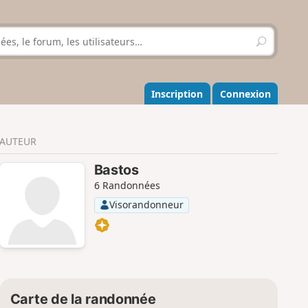
R
e
c
h
e
Inscription
Connexion
r
c
h
AUTEUR
e
r
Bastos
6 Randonnées
Visorandonneur
Carte de la randonnée