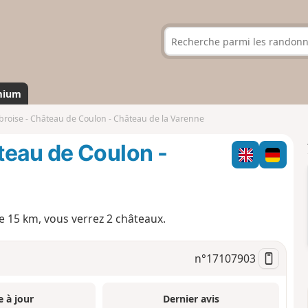
mium
broise - Château de Coulon - Château de la Varenne
teau de Coulon -
e 15 km, vous verrez 2 châteaux.
n°
17107903
e à jour
Dernier avis