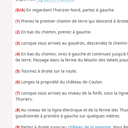
(
D/A
) En regardant l'horizon Nord, partez à gauche.
(
1
) Prenez le premier chemin de terre qui descend à droite
(
2
) En bas du chemin, prenez à gauche.
(
3
) Lorsque vous arrivez au goudron, descendez le chemin d
(
4
) En bas du chemin, virez à gauche et continuez jusqu'à l
de terre. Passage dans la ferme du Moulin des Vetets pou
(
5
) Tournez à droite sur la route.
(
6
) Longez la propriété du château de Coulon.
(
7
) Lorsque vous arrivez au niveau de la forêt, sous la ligne
Thuriers.
(
8
) Au niveau de la ligne électrique et de la ferme des Th
goudronnée à prendre à gauche sur quelques mètres.
(
9
) Partez à droite jusqu'au
château de la Varenne
. Vous ê