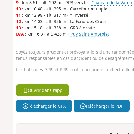
9
: km 8.61 - alt. 292 m - GR3 vers le -
Château de la Varen
10
: km 10.48 - alt. 295 m - Carrefour multiple
11
: km 12.98 - alt. 317 m - Y inversé
12
: km 14.03 - alt. 356 m - La Fond des Crues
13
: km 15.18 - alt. 338 m - GR3 à droite
D/A
: km 16.3 - alt. 428 m -
Puy Saint-Ambroise
Soyez toujours prudent et prévoyant lors d'une randonnée. 
tenus responsables en cas d'accident ou de désagrément q
Les balisages GR® et PR® sont la propriété intellectuelle
Ouvrir dans l'app
Télécharger le GPX
Télécharger le PDF