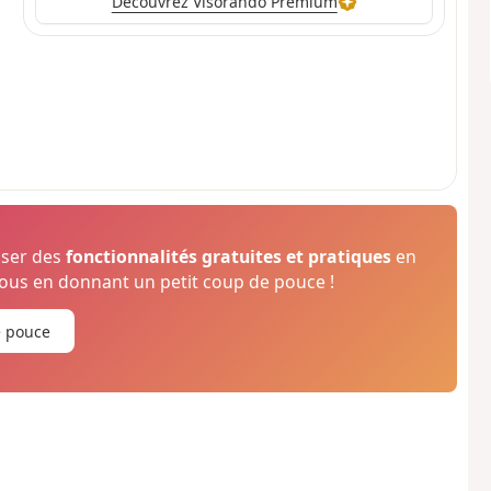
Découvrez Visorando Premium
oser des
fonctionnalités gratuites et pratiques
en
us en donnant un petit coup de pouce !
e pouce