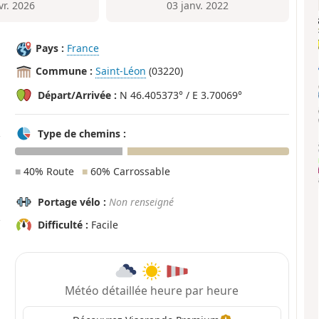
vr. 2026
03 janv. 2022
Pays :
France
Commune :
Saint-Léon
(03220)
Départ/Arrivée :
N 46.405373° / E 3.70069°
Type de chemins :
■
40% Route
■
60% Carrossable
Portage vélo :
Non renseigné
Difficulté :
Facile
Météo détaillée heure par heure