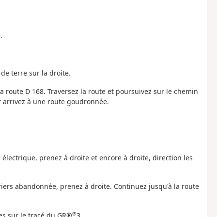
.
e terre sur la droite.
a route D 168. Traversez la route et poursuivez sur le chemin
r arrivez à une route goudronnée.
 électrique, prenez à droite et encore à droite, direction les
uriers abandonnée, prenez à droite. Continuez jusqu'à la route
®
tes sur le tracé du GR®
3.