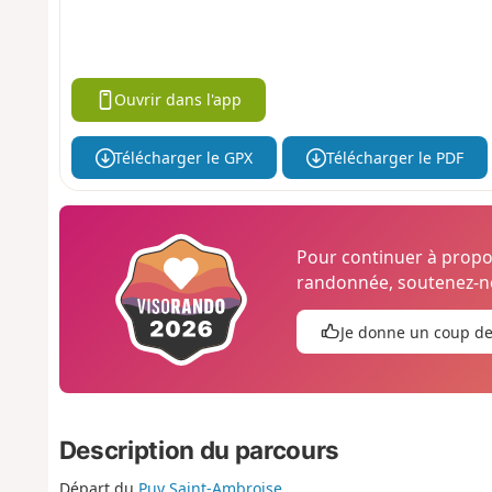
Ouvrir dans l'app
Télécharger le GPX
Télécharger le PDF
Pour continuer à prop
randonnée, soutenez-no
Je donne un coup d
Description du parcours
Départ du
Puy Saint-Ambroise
.