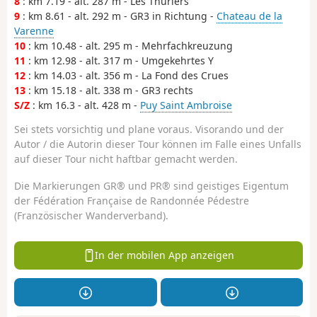
8
: km 7.19 - alt. 287 m - Les Thuriers
9
: km 8.61 - alt. 292 m - GR3 in Richtung -
Chateau de la
Varenne
10
: km 10.48 - alt. 295 m - Mehrfachkreuzung
11
: km 12.98 - alt. 317 m - Umgekehrtes Y
12
: km 14.03 - alt. 356 m - La Fond des Crues
13
: km 15.18 - alt. 338 m - GR3 rechts
S/Z
: km 16.3 - alt. 428 m -
Puy Saint Ambroise
Sei stets vorsichtig und plane voraus. Visorando und der
Autor / die Autorin dieser Tour können im Falle eines Unfalls
auf dieser Tour nicht haftbar gemacht werden.
Die Markierungen GR® und PR® sind geistiges Eigentum
der Fédération Française de Randonnée Pédestre
(Französischer Wanderverband).
In der mobilen App anzeigen