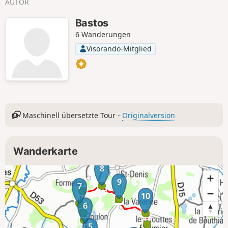
AUTOR
Bastos
6 Wanderungen
Visorando-Mitglied
Maschinell übersetzte Tour -
Originalversion
Wanderkarte
8
9
7
10
6
5