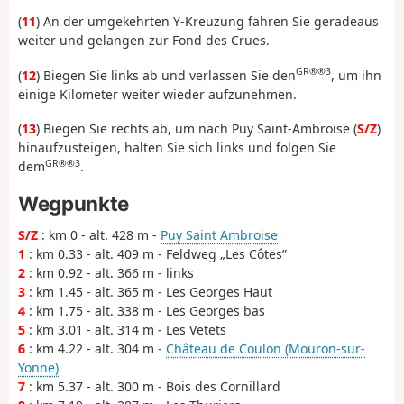
(
11
) An der umgekehrten Y-Kreuzung fahren Sie geradeaus
weiter und gelangen zur Fond des Crues.
GR®®3
(
12
) Biegen Sie links ab und verlassen Sie den
, um ihn
einige Kilometer weiter wieder aufzunehmen.
(
13
) Biegen Sie rechts ab, um nach Puy Saint-Ambroise (
S/Z
)
hinaufzusteigen, halten Sie sich links und folgen Sie
GR®®3
dem
.
Wegpunkte
S/Z
: km 0 - alt. 428 m -
Puy Saint Ambroise
1
: km 0.33 - alt. 409 m - Feldweg „Les Côtes”
2
: km 0.92 - alt. 366 m - links
3
: km 1.45 - alt. 365 m - Les Georges Haut
4
: km 1.75 - alt. 338 m - Les Georges bas
5
: km 3.01 - alt. 314 m - Les Vetets
6
: km 4.22 - alt. 304 m -
Château de Coulon (Mouron-sur-
Yonne)
7
: km 5.37 - alt. 300 m - Bois des Cornillard