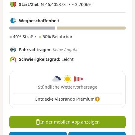
Start/Ziel:
N 46.405373° / E 3.70069°
Wegbeschaffenheit:
■
40% Straße
■
60% Befahrbar
Fahrrad tragen:
Keine Angabe
Schwierigkeitsgrad:
Leicht
Stündliche Wettervorhersage
Entdecke Visorando Premium
In der mobilen App anzeigen