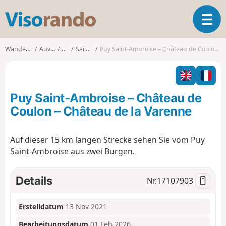
V
T
i
o
s
g
o
Wanderungen
Auvergne
Allier
Saint-Léon
Puy Saint-Ambroise – Château de Coulon – Château de la Varenne
g
r
l
a
e
n
n
d
Puy Saint-Ambroise – Château de
a
o
v
Coulon – Château de la Varenne
i
g
Auf dieser 15 km langen Strecke sehen Sie vom Puy
a
Saint-Ambroise aus zwei Burgen.
t
i
o
Details
Nr.
17107903
n
Erstelldatum
13 Nov 2021
Bearbeitungsdatum
01 Feb 2026