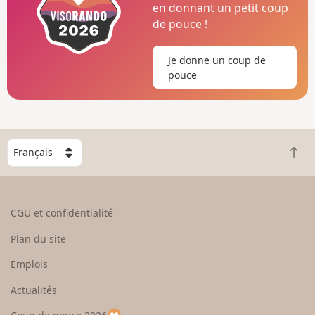
en donnant un petit coup
de pouce !
Je donne un coup de
pouce
C
R
h
e
o
t
i
o
s
CGU et confidentialité
u
i
r
s
Plan du site
e
s
n
e
Emplois
h
z
Actualités
a
u
u
n