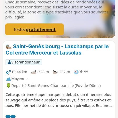
Chaque semaine, recevez des idées de randonnées qui
leurs stations thermales, leurs environnements naturels et
vous correspondent : choisissez la durée moyenne, la
quelques curiosités géologiques. Les premières étapes
difficulté, la zone et le type d’activités que vous souhaitez
suivent le cours de l'Artière, et les dernières le cours de la
privilégier.
Tiretaine, deux jolies petites rivières, affluentes de l'Allier,
qui naissent aux pieds des puys.Voir "Infos pratiques" pour
Testez
gratuitement
une variante en 4 étapes avec hébergement
Saint-Genès bourg - Laschamps par le
Col entre Mercœur et Lassolas
Visorandonneur
10,44 km
+328 m
-232 m
3h 55
Moyenne
Départ à Saint-Genès-Champanelle (Puy-de-Dôme)
Cette quatrième étape marque le début d'un itinéraire plus
sauvage qui amène aux pieds des puys, à travers estives et
bois. Elle permet de découvrir aussi un joli village, Beaune
le Chaud, qui possède un beau patrimoine bâti ancien
traditionnel.