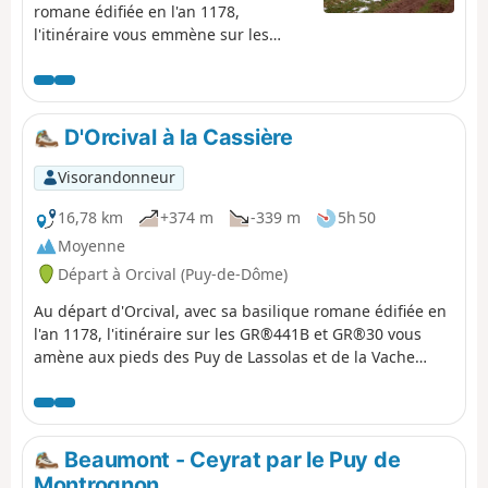
romane édifiée en l'an 1178,
l'itinéraire vous emmène sur les
GR®4-30 et sur la boucle des Dômes
pour vous amener près des Puys de
Pourcharet et de Mercoeur afin de
rejoindre Laschamps, avec vue sur le
D'Orcival à la Cassière
Puy de Dôme.
Visorandonneur
16,78 km
+374 m
-339 m
5h 50
Moyenne
Départ à Orcival (Puy-de-Dôme)
Au départ d'Orcival, avec sa basilique romane édifiée en
l'an 1178, l'itinéraire sur les GR®441B et GR®30 vous
amène aux pieds des Puy de Lassolas et de la Vache
(possibilité d’ascension, prévoir 40mn) pour ensuite
rejoindre la Cassière et son lac.
Beaumont - Ceyrat par le Puy de
Montrognon