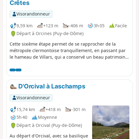
Crêtes
Visorandonneur
9,59 km
+123 m
-406 m
3h 05
Facile
Départ à Orcines (Puy-de-Dôme)
Cette sixième étape permet de se rapprocher de la
métropole clermontoise tranquillement, en passant par
le hameau de Villars, qui a conservé un beau patrimoine
bâti ancien, avant de suivre le très beau Chemin des
Crêtes, en balcon du la vallée de la Tiretaine, pour
rejoindre le vieux bourg de Royat.
D'Orcival à Laschamps
Visorandonneur
15,74 km
+418 m
-301 m
5h 40
Moyenne
Départ à Orcival (Puy-de-Dôme)
Au départ d'Orcival, avec sa basilique