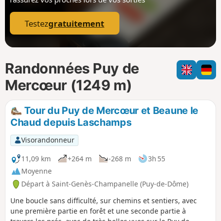
p
Testez
gratuitement
Randonnées Puy de
Mercœur (1249 m)
Tour du Puy de Mercœur et Beaune le
Chaud depuis Laschamps
Visorandonneur
11,09 km
+264 m
-268 m
3h 55
Moyenne
Départ à Saint-Genès-Champanelle (Puy-de-Dôme)
Une boucle sans difficulté, sur chemins et sentiers, avec
une première partie en forêt et une seconde partie à