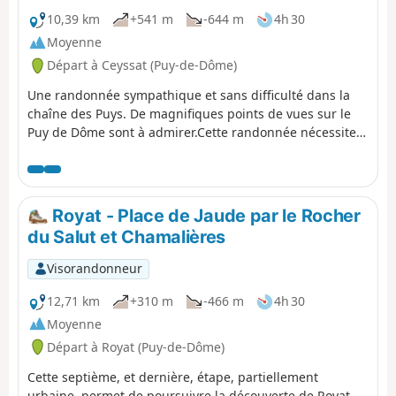
10,39 km
+541 m
-644 m
4h 30
Moyenne
Départ à Ceyssat (Puy-de-Dôme)
Une randonnée sympathique et sans difficulté dans la
chaîne des Puys. De magnifiques points de vues sur le
Puy de Dôme sont à admirer.Cette randonnée nécessite
deux véhicules.
Royat - Place de Jaude par le Rocher
du Salut et Chamalières
Visorandonneur
12,71 km
+310 m
-466 m
4h 30
Moyenne
Départ à Royat (Puy-de-Dôme)
Cette septième, et dernière, étape, partiellement
urbaine, permet de poursuivre la découverte de Royat