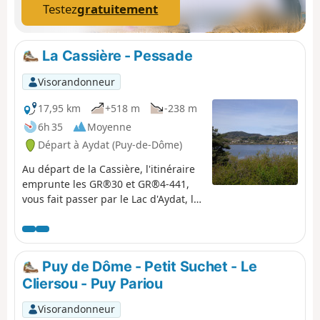
Testez
gratuitement
La Cassière - Pessade
Visorandonneur
17,95 km
+518 m
-238 m
6h 35
Moyenne
Départ à Aydat (Puy-de-Dôme)
Au départ de la Cassière, l'itinéraire
emprunte les GR®30 et GR®4-441,
vous fait passer par le Lac d'Aydat, le
plus grand lac naturel d'Auvergne,
pour finir à Pessade en passant près
du Puy de la Rodde et de Monténard.
Puy de Dôme - Petit Suchet - Le
Cliersou - Puy Pariou
Visorandonneur