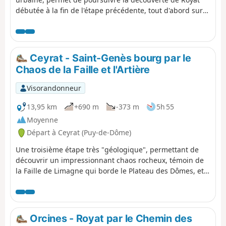
débutée à la fin de l'étape précédente, tout d'abord sur
les hauteurs boisées de la commune, en passant par le
promontoire du Rocher du Salut, puis à travers les rues
et le parc du quartier thermal, riche d'une belle
architecture balnéaire. Enfin, l'itinéraire de retour sur
Ceyrat - Saint-Genès bourg par le
Clermont permet de découvrir le centre de Chamalières.
Chaos de la Faille et l'Artière
Visorandonneur
13,95 km
+690 m
-373 m
5h 55
Moyenne
Départ à Ceyrat (Puy-de-Dôme)
Une troisième étape très "géologique", permettant de
découvrir un impressionnant chaos rocheux, témoin de
la Faille de Limagne qui borde le Plateau des Dômes, et
les petites gorges de l'Artière. L'itinéraire permet aussi
de poursuivre la découverte de Ceyrat par la visite de
son deuxième bourg ancien, Boisséjour.
Orcines - Royat par le Chemin des