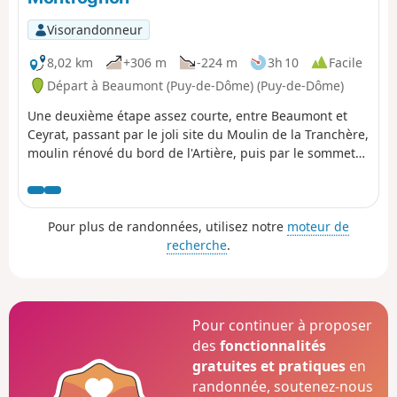
Visorandonneur
8,02 km
+306 m
-224 m
3h 10
Facile
Départ à Beaumont (Puy-de-Dôme) (Puy-de-Dôme)
Une deuxième étape assez courte, entre Beaumont et
Ceyrat, passant par le joli site du Moulin de la Tranchère,
moulin rénové du bord de l'Artière, puis par le sommet
du Puy de Montrognon, couronné par une tour vestige
d'un château médiéval.
Pour plus de randonnées, utilisez notre
moteur de
recherche
.
Pour continuer à proposer
des
fonctionnalités
gratuites et pratiques
en
randonnée, soutenez-nous