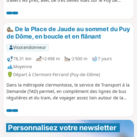
travers les prés, avec de très belles vues sur le Puy de
Dôme, tout proche, et sur le Massif du Sancy.
De la Place de Jaude au sommet du Puy
de Dôme, en boucle et en flânant
Visorandonneur
78,31 km
+2 498 m
-2 500 m
7 jours
Moyenne
Départ à Clermont-Ferrand (Puy-de-Dôme)
Dans la métropole clermontoise, le service de Transport à la
Demande (TAD) permet, en complément des lignes de bus
régulières et du tram, de voyager assez loin autour de la
ville. Cette itinéraire en sept étapes, en tire profit. Chaque
étape commence au niveau d'un arrêt de bus ou de TAD, et
se termine de même. Entre les deux, les itinéraires
permettent de découvrir des villages de la ceintures verte
Personnalisez votre newsletter 
de la métropole et du pied du Puy de Dôme : le patrimoine
bâti de leurs vieux bourgs vignerons ou montagnards, de