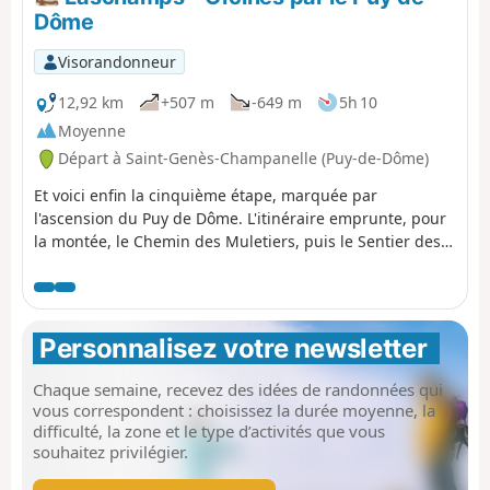
Cassière et son lac. Attention : Accès
Dôme
aux sommets des Puys de la Vache et
Lassolas fermé pour travaux entre le
Visorandonneur
printemps 2026 et début 2028.
Attention : le parking de Montlosier
12,92 km
+507 m
-649 m
5h 10
est fermé pour travaux entre aout
Moyenne
2025 et courant 2027.
Départ à Saint-Genès-Champanelle (Puy-de-Dôme)
Et voici enfin la cinquième étape, marquée par
l'ascension du Puy de Dôme. L'itinéraire emprunte, pour
la montée, le Chemin des Muletiers, puis le Sentier des
Chèvres pour redescendre vers Orcines. Très vaste
panorama, bien sûr, depuis le point culminant de cette
étape, sur la métropole clermontoise, l'enfilade des puys
de la Chaînes, les Combrailles, la Plateau des Dôme et le
Personnalisez votre newsletter 
Massif du Sancy.
Chaque semaine, recevez des idées de randonnées qui
vous correspondent : choisissez la durée moyenne, la
difficulté, la zone et le type d’activités que vous
souhaitez privilégier.