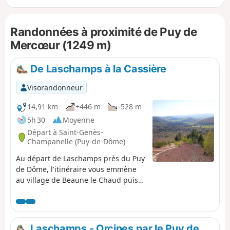
Randonnées à proximité de Puy de
Mercœur (1249 m)
De Laschamps à la Cassière
Visorandonneur
14,91 km
+446 m
-528 m
5h 30
Moyenne
Départ à Saint-Genès-
Champanelle (Puy-de-Dôme)
Au départ de Laschamps près du Puy
de Dôme, l'itinéraire vous emmène
au village de Beaune le Chaud puis
sur le GR®®4 et GR®®30 pour
grimper sur les Puy de Lassolas et de
la Vache avec un magnifique
panorama, pour ensuite rejoindre la
Laschamps - Orcines par le Puy de